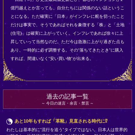
億円越えとか言っても、自分たちには関係のない話というこ
とになる。ただ確実に「日本」がインフレに舵を切ったこと
だけは事実で、そうであればそれを象徴する「株」と「土地
(住宅)」は確実に上がっていく。インフレであれば徐々に上
昇していって当然なのだ。ただ今は急激に上がり過ぎた点も
あり、一時的に必ず調整する。その“落ちてきたとき”に購入
すれば、間違いなく“安い買い物”が出来る。
過去の記事一覧
今日の迷言・余言・禁言
あと10年もすれば「革靴」見直される時代に⁉
わたしは基本的に“流行を追う”タイプではない。日本人は世界的