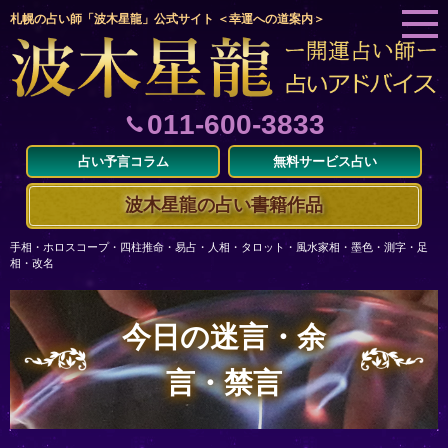
札幌の占い師「波木星龍」公式サイト ＜幸運への道案内＞
011-600-3833
占い予言コラム
無料サービス占い
波木星龍の占い書籍作品
手相・ホロスコープ・四柱推命・易占・人相・タロット・風水家相・墨色・測字・足
相・改名
今日の迷言・余
言・禁言