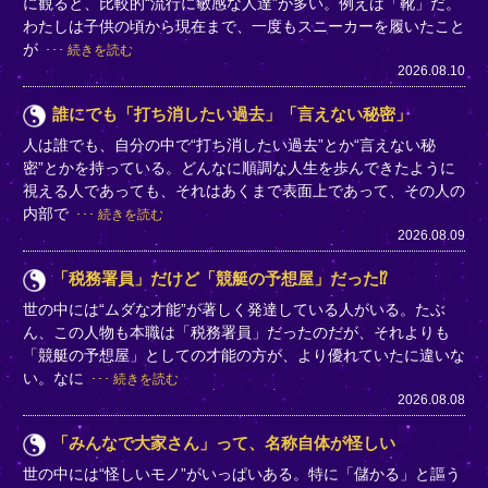
に観ると、比較的“流行に敏感な人達”が多い。例えば「靴」だ。
わたしは子供の頃から現在まで、一度もスニーカーを履いたこと
が
続きを読む
2026.08.10
誰にでも「打ち消したい過去」「言えない秘密」
人は誰でも、自分の中で“打ち消したい過去”とか“言えない秘
密”とかを持っている。どんなに順調な人生を歩んできたように
視える人であっても、それはあくまで表面上であって、その人の
内部で
続きを読む
2026.08.09
「税務署員」だけど「競艇の予想屋」だった⁉
世の中には“ムダな才能”が著しく発達している人がいる。たぶ
ん、この人物も本職は「税務署員」だったのだが、それよりも
「競艇の予想屋」としての才能の方が、より優れていたに違いな
い。なに
続きを読む
2026.08.08
「みんなで大家さん」って、名称自体が怪しい
世の中には“怪しいモノ”がいっぱいある。特に「儲かる」と謳う