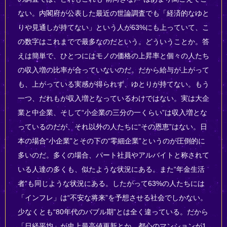
ない。内閣府が公表した最近の世論調査でも「経済的なゆと
りや見通しが持てない」という人が63%にも上っていて、こ
の数字はこれまでで最多なのだという。どういうことか。答
えは簡単で、ひとつにはモノの価格の上昇率と個々の人たち
の収入増の比率が合っていないのだ。だから給与が上がって
も、上がっている実感が得られず、ゆとりが持てない。もう
一つ、だれもが収入増となっているわけではない。実は大企
業と中企業、そして“小企業の三分の一くらい”は収入増とな
っているのだが、それ以外の人たちに“その恩恵”はない。日
本の場合“小企業”とその下の“零細企業”というのが圧倒的に
多いのだ。多くの場合、パート社員やアルバイトと称されて
いる人達の多くも、似たような状況にある。また“年金生活
者”も同じような状況にある。したがって63%の人たちには
「インフレ」は“不安な将来”を予想させる社会でしかない。
少なくとも“80年代のバブル期”とは全く違っている。だから
「日経平均」が史上最高値更新とか、都心のマンションが1