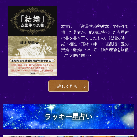
本書は、『占星学秘密教本』で好評を
博した著者が、結婚に特化した占星術
の書を書き下ろしたもの。結婚の時
期・相性・宿縁（絆）・複数婚・玉の
輿婚・離婚について、独自理論を駆使
して大胆に解･･･
詳しく見る
ラッキー星占い