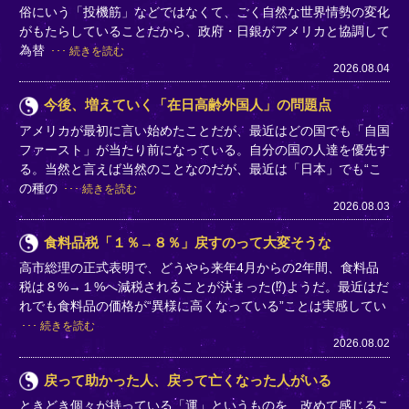
俗にいう「投機筋」などではなくて、ごく自然な世界情勢の変化
がもたらしていることだから、政府・日銀がアメリカと協調して
為替
続きを読む
2026.08.04
今後、増えていく「在日高齢外国人」の問題点
アメリカが最初に言い始めたことだが、最近はどの国でも「自国
ファースト」が当たり前になっている。自分の国の人達を優先す
る。当然と言えば当然のことなのだが、最近は「日本」でも“こ
の種の
続きを読む
2026.08.03
食料品税「１％→８％」戻すのって大変そうな
高市総理の正式表明で、どうやら来年4月からの2年間、食料品
税は８%→１%へ減税されることが決まった(⁉)ようだ。最近はだ
れでも食料品の価格が“異様に高くなっている”ことは実感してい
続きを読む
2026.08.02
戻って助かった人、戻って亡くなった人がいる
ときどき個々が持っている「運」というものを…改めて感じるこ