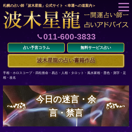
札幌の占い師「波木星龍」公式サイト ＜幸運への道案内＞
011-600-3833
占い予言コラム
無料サービス占い
波木星龍の占い書籍作品
手相・ホロスコープ・四柱推命・易占・人相・タロット・風水家相・墨色・測字・足
相・改名
今日の迷言・余
言・禁言