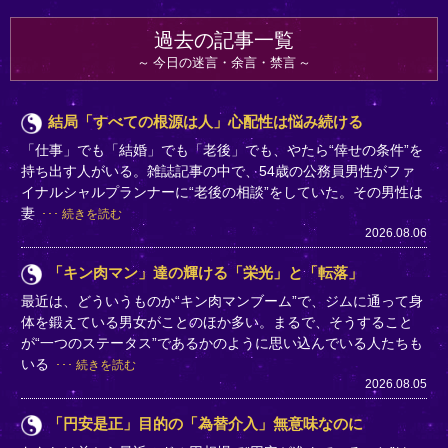
過去の記事一覧
今日の迷言・余言・禁言
結局「すべての根源は人」心配性は悩み続ける
「仕事」でも「結婚」でも「老後」でも、やたら“倖せの条件”を
持ち出す人がいる。雑誌記事の中で、54歳の公務員男性がファ
イナルシャルプランナーに“老後の相談”をしていた。その男性は
妻
続きを読む
2026.08.06
「キン肉マン」達の輝ける「栄光」と「転落」
最近は、どういうものか“キン肉マンブーム”で、ジムに通って身
体を鍛えている男女がことのほか多い。まるで、そうすること
が“一つのステータス”であるかのように思い込んでいる人たちも
いる
続きを読む
2026.08.05
「円安是正」目的の「為替介入」無意味なのに