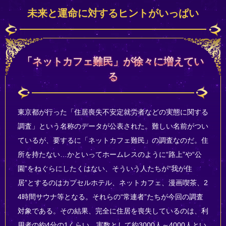
未来と運命に対するヒントがいっぱい
「ネットカフェ難民」が徐々に増えてい
る
東京都が行った「住居喪失不安定就労者などの実態に関する
調査」という名称のデータが公表された。難しい名前がつい
ているが、要するに「ネットカフェ難民」の調査なのだ。住
所を持たない…かといってホームレスのように“路上”や“公
園”をねぐらにしたくはない、そういう人たちが“我が住
居”とするのはカプセルホテル、ネットカフェ、漫画喫茶、2
4時間サウナ等となる。それらの“常連者”たちが今回の調査
対象である。その結果、完全に住居を喪失しているのは、利
用者の約4分の1くらい。実数として約3000人～4000人とい