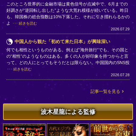
このところ世界的に金融市場は黄色信号が点滅中で、6月までの
好調さが“逆回転し出した”ような大荒れ模様が続いている。昨日
も、韓国株の総合指数は10%下落した。それに引き摺れらるかの
よ
続きを読む
2026.07.29
中国人から観た「初めて来た日本」が興味深い
何でも相性というものがある。例えば“海外旅行”でも、その国と
の“相性”のようなものはある。多くの人が好印象を持つからと言
って、どの人にとってもそうだとは限らない。中国国内のSNS投
続きを読む
2026.07.28
記事一覧を見る
波木星龍による監修