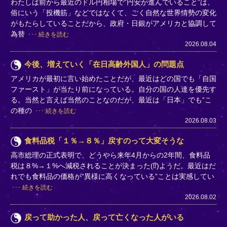
わたしは前から最近のドル円相場で“円安が進んでいること”は、
俗にいう「投機筋」などではなくて、ごく自然な世界情勢の変化
がもたらしていることだから、政府・日銀がアメリカと協調して
為替
続きを読む
2026.08.04
今後、増えていく「在日高齢外国人」の問題点
アメリカが最初に言い始めたことだが、最近はどの国でも「自国
ファースト」が当たり前になっている。自分の国の人達を優先す
る。当然と言えば当然のことなのだが、最近は「日本」でも“こ
の種の
続きを読む
2026.08.03
食料品税「１％→８％」戻すのって大変そうな
高市総理の正式表明で、どうやら来年4月からの2年間、食料品
税は８%→１%へ減税されることが決まった(⁉)ようだ。最近はだ
れでも食料品の価格が“異様に高くなっている”ことは実感してい
続きを読む
2026.08.02
戻って助かった人、戻って亡くなった人がいる