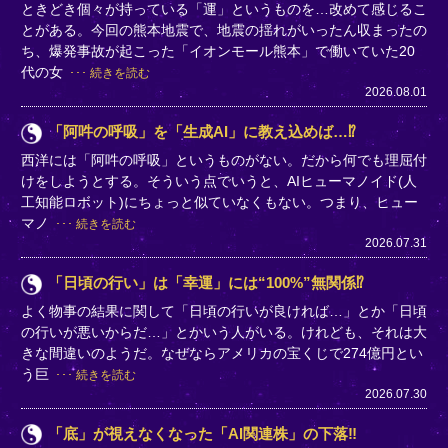
ときどき個々が持っている「運」というものを…改めて感じるこ
とがある。今回の熊本地震で、地震の揺れがいったん収まったの
ち、爆発事故が起こった「イオンモール熊本」で働いていた20
代の女
続きを読む
2026.08.01
「阿吽の呼吸」を「生成AI」に教え込めば…⁉
西洋には「阿吽の呼吸」というものがない。だから何でも理屈付
けをしようとする。そういう点でいうと、AIヒューマノイド(人
工知能ロボット)にちょっと似ていなくもない。つまり、ヒュー
マノ
続きを読む
2026.07.31
「日頃の行い」は「幸運」には“100%”無関係⁉
よく物事の結果に関して「日頃の行いが良ければ…」とか「日頃
の行いが悪いからだ…」とかいう人がいる。けれども、それは大
きな間違いのようだ。なぜならアメリカの宝くじで274億円とい
う巨
続きを読む
2026.07.30
「底」が視えなくなった「AI関連株」の下落‼