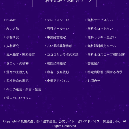
お申込み・お問合せ
HOME
テレフォン占い
無料サービス占い
占い方法
有料メール占い
無料タロット占い
手相研究
事業経営鑑定
無料ラッキー星占い
人相研究
占い原稿執筆依頼
無料即断鑑定ルーム
風水鑑定・家相鑑定
ココロとカラダの相談
無料ホロスコープ相性診断
タロットの秘密
相性婚期鑑定
書籍紹介
運命の主役たち
命名・改名依頼
特定商取引に関する表示
四柱推命の源流
企業アドバイス
お問合せ
今日の迷言・余言・禁言
過去の占いコラム
Copyright © 札幌の占い師「波木星龍」公式サイト｜占いアドバイス「開運占い師」 All
Rights Reserved.