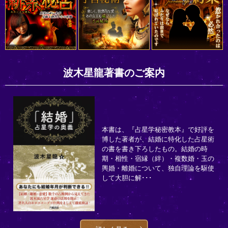
波木星龍著書のご案内
本書は、『占星学秘密教本』で好評を
博した著者が、結婚に特化した占星術
の書を書き下ろしたもの。結婚の時
期・相性・宿縁（絆）・複数婚・玉の
輿婚・離婚について、独自理論を駆使
して大胆に解･･･