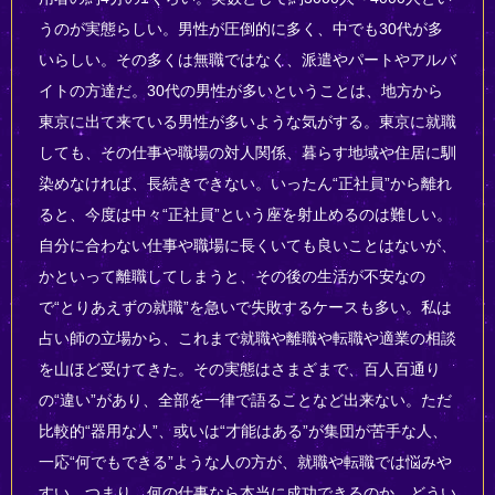
うのが実態らしい。男性が圧倒的に多く、中でも30代が多
いらしい。その多くは無職ではなく、派遣やパートやアルバ
イトの方達だ。30代の男性が多いということは、地方から
東京に出て来ている男性が多いような気がする。東京に就職
しても、その仕事や職場の対人関係、暮らす地域や住居に馴
染めなければ、長続きできない。いったん“正社員”から離れ
ると、今度は中々“正社員”という座を射止めるのは難しい。
自分に合わない仕事や職場に長くいても良いことはないが、
かといって離職してしまうと、その後の生活が不安なの
で“とりあえずの就職”を急いで失敗するケースも多い。私は
占い師の立場から、これまで就職や離職や転職や適業の相談
を山ほど受けてきた。その実態はさまざまで、百人百通り
の“違い”があり、全部を一律で語ることなど出来ない。ただ
比較的“器用な人”、或いは“才能はある”が集団が苦手な人、
一応“何でもできる”ような人の方が、就職や転職では悩みや
すい。つまり、何の仕事なら本当に成功できるのか、どうい