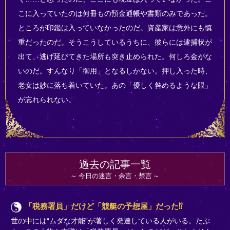
こに入っていたのは何冊もの預金通帳や書類のみであった。
ところが印鑑は入っていなかったのだ。資産家は意外にも慎
重だったのだ。そうこうしているうちに、彼らには逮捕状が
出て、逃げ延びてきた場所も突き止められた。何しろ金がな
いのだ。すんなり「御用」となるしかない。押し入った時、
老女は妙に落ち着いていた。あの「優しく咎めるような眼」
が忘れられない。
過去の記事一覧
今日の迷言・余言・禁言
「税務署員」だけど「競艇の予想屋」だった⁉
世の中には“ムダな才能”が著しく発達している人がいる。たぶ