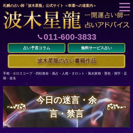
札幌の占い師「波木星龍」公式サイト ＜幸運への道案内＞
011-600-3833
占い予言コラム
無料サービス占い
波木星龍の占い書籍作品
手相・ホロスコープ・四柱推命・易占・人相・タロット・風水家相・墨色・測字・足
相・改名
今日の迷言・余
言・禁言