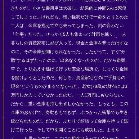
きたのだ。小さな乗用車は大破し、結果的に仲間5人は死傷
してしまった。けれども、軽い怪我だけで一命をとりとめた
二人は、金庫を抱えて立ち去ってしまった。割の合わない
「仕事」だった。せっかく5人も集まって計画を練り、一人
暮らしの資産家宅に忍び入って、現金と金庫を奪ったはずな
のに、その金庫が開けられなかった。したがって、すぐ“分
散”するはずだったのに、出来なくなったのだ。だから盗難
車で、とりあえず逃げて行った安全な場所で、じっくり金庫
を開けようとしたのだ。何しろ、資産家宅なのに“手持ちの
現金”というものがまるでなかった。老女(78歳)の財布には3
万円しか入っていなかったのだ。一人1万円にもならない。
だから、重い金庫を持ち出すしかなかった。もっとも、この
金庫のおかげで、身動きもできず、ぶつかった衝撃でも生き
延びられたのだ。だから、ふたりで頑張って金庫を持って逃
げて行った。そして中を開くことにも成功した。ようや
く……と思ったのに、ここにも現金は入っていなかった。こ