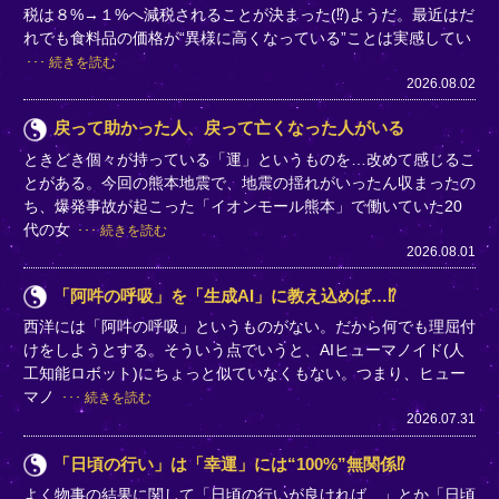
税は８%→１%へ減税されることが決まった(⁉)ようだ。最近はだ
れでも食料品の価格が“異様に高くなっている”ことは実感してい
続きを読む
2026.08.02
戻って助かった人、戻って亡くなった人がいる
ときどき個々が持っている「運」というものを…改めて感じるこ
とがある。今回の熊本地震で、地震の揺れがいったん収まったの
ち、爆発事故が起こった「イオンモール熊本」で働いていた20
代の女
続きを読む
2026.08.01
「阿吽の呼吸」を「生成AI」に教え込めば…⁉
西洋には「阿吽の呼吸」というものがない。だから何でも理屈付
けをしようとする。そういう点でいうと、AIヒューマノイド(人
工知能ロボット)にちょっと似ていなくもない。つまり、ヒュー
マノ
続きを読む
2026.07.31
「日頃の行い」は「幸運」には“100%”無関係⁉
よく物事の結果に関して「日頃の行いが良ければ…」とか「日頃