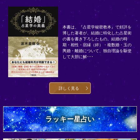
本書は、『占星学秘密教本』で好評を
博した著者が、結婚に特化した占星術
の書を書き下ろしたもの。結婚の時
期・相性・宿縁（絆）・複数婚・玉の
輿婚・離婚について、独自理論を駆使
して大胆に解･･･
詳しく見る
ラッキー星占い