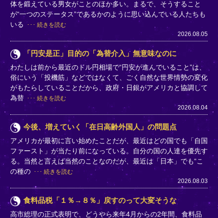
体を鍛えている男女がことのほか多い。まるで、そうすること
が“一つのステータス”であるかのように思い込んでいる人たちも
いる
続きを読む
2026.08.05
「円安是正」目的の「為替介入」無意味なのに
わたしは前から最近のドル円相場で“円安が進んでいること”は、
俗にいう「投機筋」などではなくて、ごく自然な世界情勢の変化
がもたらしていることだから、政府・日銀がアメリカと協調して
為替
続きを読む
2026.08.04
今後、増えていく「在日高齢外国人」の問題点
アメリカが最初に言い始めたことだが、最近はどの国でも「自国
ファースト」が当たり前になっている。自分の国の人達を優先す
る。当然と言えば当然のことなのだが、最近は「日本」でも“こ
の種の
続きを読む
2026.08.03
食料品税「１％→８％」戻すのって大変そうな
高市総理の正式表明で、どうやら来年4月からの2年間、食料品