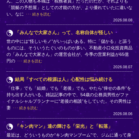
ん、この人物も本職は「税務署員」だったのだが、それよりも
「競艇の予想屋」としての才能の方が、より優れていたに違いな
い。なに
続きを読む
2026.08.08
「みんなで大家さん」って、名称自体が怪しい
世の中には“怪しいモノ”がいっぱいある。特に「儲かる」と謳う
ものには、そういうたぐいのものが多い。不動産小口化投資商品
の「みんなで大家さん」の運営会社が、今季の営業利益が65億
円の
続きを読む
2026.08.07
結局「すべての根源は人」心配性は悩み続ける
「仕事」でも「結婚」でも「老後」でも、やたら“倖せの条件”を
持ち出す人がいる。雑誌記事の中で、54歳の公務員男性がファ
イナルシャルプランナーに“老後の相談”をしていた。その男性は
妻
続きを読む
2026.08.06
「キン肉マン」達の輝ける「栄光」と「転落」
最近は、どういうものか“キン肉マンブーム”で、ジムに通って身