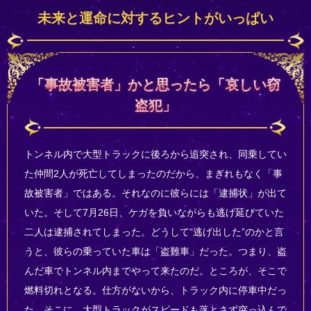
未来と運命に対するヒントがいっぱい
「事故被害者」かと思ったら「哀しい窃
盗犯」
トンネル内で大型トラックに後ろから追突され、同乗してい
た仲間2人が死亡してしまったのだから、まぎれもなく「事
故被害者」ではある。それなのに彼らには「逮捕状」が出て
いた。そして7月26日、ケガを負いながらも逃げ延びていた
二人は逮捕されてしまった。どうして“逃げ出した”のかと言
うと、彼らの乗っていた車は「盗難車」だった。つまり、盗
んだ車でトンネル内までやって来たのだ。ところが、そこで
燃料切れとなる。仕方がないから、トラック内に停車中だっ
た。そこに、大型トラックがスピードも落とさず突っ込んで