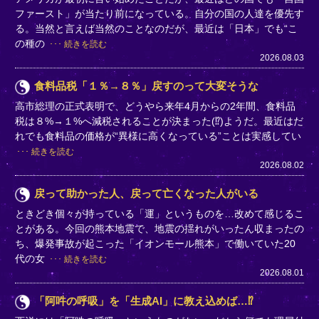
ファースト」が当たり前になっている。自分の国の人達を優先す
る。当然と言えば当然のことなのだが、最近は「日本」でも“こ
の種の
続きを読む
2026.08.03
食料品税「１％→８％」戻すのって大変そうな
高市総理の正式表明で、どうやら来年4月からの2年間、食料品
税は８%→１%へ減税されることが決まった(⁉)ようだ。最近はだ
れでも食料品の価格が“異様に高くなっている”ことは実感してい
続きを読む
2026.08.02
戻って助かった人、戻って亡くなった人がいる
ときどき個々が持っている「運」というものを…改めて感じるこ
とがある。今回の熊本地震で、地震の揺れがいったん収まったの
ち、爆発事故が起こった「イオンモール熊本」で働いていた20
代の女
続きを読む
2026.08.01
「阿吽の呼吸」を「生成AI」に教え込めば…⁉