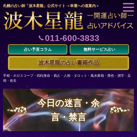
札幌の占い師「波木星龍」公式サイト ＜幸運への道案内＞
011-600-3833
占い予言コラム
無料サービス占い
波木星龍の占い書籍作品
手相・ホロスコープ・四柱推命・易占・人相・タロット・風水家相・墨色・測字・足
相・改名
今日の迷言・余
言・禁言