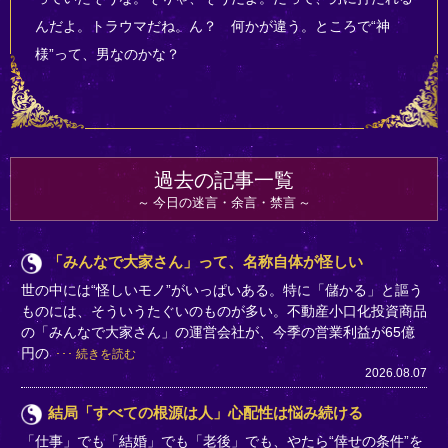
んだよ。トラウマだね。ん？ 何かが違う。ところで“神
様”って、男なのかな？
過去の記事一覧
今日の迷言・余言・禁言
「みんなで大家さん」って、名称自体が怪しい
世の中には“怪しいモノ”がいっぱいある。特に「儲かる」と謳う
ものには、そういうたぐいのものが多い。不動産小口化投資商品
の「みんなで大家さん」の運営会社が、今季の営業利益が65億
円の
続きを読む
2026.08.07
結局「すべての根源は人」心配性は悩み続ける
「仕事」でも「結婚」でも「老後」でも、やたら“倖せの条件”を