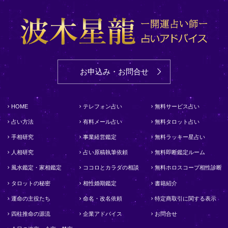
お申込み・お問合せ
HOME
テレフォン占い
無料サービス占い
占い方法
有料メール占い
無料タロット占い
手相研究
事業経営鑑定
無料ラッキー星占い
人相研究
占い原稿執筆依頼
無料即断鑑定ルーム
風水鑑定・家相鑑定
ココロとカラダの相談
無料ホロスコープ相性診断
タロットの秘密
相性婚期鑑定
書籍紹介
運命の主役たち
命名・改名依頼
特定商取引に関する表示
四柱推命の源流
企業アドバイス
お問合せ