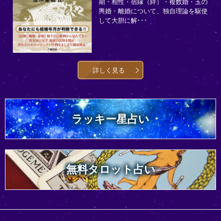
期・相性・宿縁（絆）・複数婚・玉の
輿婚・離婚について、独自理論を駆使
して大胆に解･･･
詳しく見る
ラッキー星占い
無料タロット占い