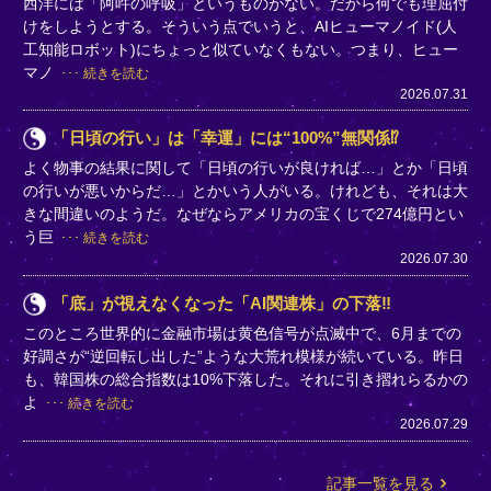
西洋には「阿吽の呼吸」というものがない。だから何でも理屈付
けをしようとする。そういう点でいうと、AIヒューマノイド(人
工知能ロボット)にちょっと似ていなくもない。つまり、ヒュー
マノ
続きを読む
2026.07.31
「日頃の行い」は「幸運」には“100%”無関係⁉
よく物事の結果に関して「日頃の行いが良ければ…」とか「日頃
の行いが悪いからだ…」とかいう人がいる。けれども、それは大
きな間違いのようだ。なぜならアメリカの宝くじで274億円とい
う巨
続きを読む
2026.07.30
「底」が視えなくなった「AI関連株」の下落‼
このところ世界的に金融市場は黄色信号が点滅中で、6月までの
好調さが“逆回転し出した”ような大荒れ模様が続いている。昨日
も、韓国株の総合指数は10%下落した。それに引き摺れらるかの
よ
続きを読む
2026.07.29
記事一覧を見る