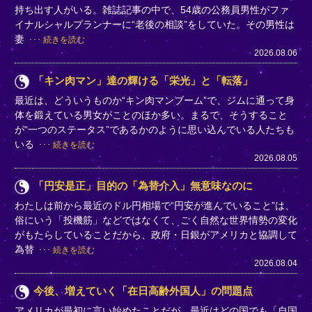
持ち出す人がいる。雑誌記事の中で、54歳の公務員男性がファ
イナルシャルプランナーに“老後の相談”をしていた。その男性は
妻
続きを読む
2026.08.06
「キン肉マン」達の輝ける「栄光」と「転落」
最近は、どういうものか“キン肉マンブーム”で、ジムに通って身
体を鍛えている男女がことのほか多い。まるで、そうすること
が“一つのステータス”であるかのように思い込んでいる人たちも
いる
続きを読む
2026.08.05
「円安是正」目的の「為替介入」無意味なのに
わたしは前から最近のドル円相場で“円安が進んでいること”は、
俗にいう「投機筋」などではなくて、ごく自然な世界情勢の変化
がもたらしていることだから、政府・日銀がアメリカと協調して
為替
続きを読む
2026.08.04
今後、増えていく「在日高齢外国人」の問題点
アメリカが最初に言い始めたことだが、最近はどの国でも「自国