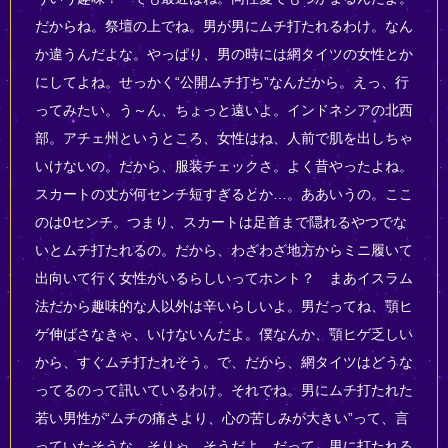
だからね。祭壇の上でね。男が男にムチ打たれるわけ。なん
か違うんだよな。やっぱり、男の時には網タイツの女性とか
にしてよね。せっかく“公開ムチ打ち”なんだから。えっ、行
ってみたい。う～ん、ちょっと遠いよ。インドネシアの北西
部。アチェ州というところ、女性はね、人前で肌を出しちゃ
いけないの。だから、服装チェックさ。よく昔やったよね。
スカートの丈が何センチ短すぎるとか…。ああいうの。ここ
のは0センチ。つまり、スカートは足首まで隠れるやつでな
いとムチ打たれるの。だから、わざわざ地方からミニ履いて
出向いて行く女性がいるらしいってホント？ まあイスラム
法だから趣味的な人以外は辛いらしいよ。男だってね、顎ヒ
ゲ伸ばさなきゃ、いけないんだよ。僕なんか、顎ヒゲ乏しい
から、すぐムチ打たれそう。で、だから、網タイツはどうな
ってるのって訊いているわけ。それでね。男にムチ打たれた
若い男性が“ムチの痛さより、心の苦しみが大きい”って、言
っていたそうな。そりゃ、そうだよ。だって、男に打たれる