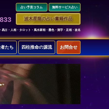
占い予言コラム
無料サービス占い
3833
波木星龍の占い書籍作品
・易占・人相・タロット・風水家相・墨色・測字・足相・改名
役者たち
四柱推命の源流
お問合せ