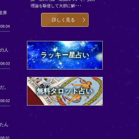
理論を駆使して大胆に解･･･
世界
詳しく見る
.08.04
の人
ラッキー星占い
.08.03
うだ。
無料タロット占い
.08.02
たん
.08.01