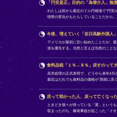
「円安是正」目的の「為替介入」無
わたしは前から最近のドル円相場で“円安
情勢の変化がもたらしていることだから
今後、増えていく「在日高齢外国人
アメリカが最初に言い始めたことだが、最
達を優先する。当然と言えば当然のことな
食料品税「１％→８％」戻すのって
高市総理の正式表明で、どうやら来年4月か
最近はだれでも食料品の価格が“異様に高
戻って助かった人、戻って亡くなっ
ときどき個々が持っている「運」というも
収まったのち、爆発事故が起こった「イオ