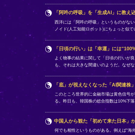
「阿吽の呼吸」を「生成AI」に教え込
西洋には「阿吽の呼吸」というものがない
ノイド(人工知能ロボット)にちょっと似
「日頃の行い」は「幸運」には“100%
よく物事の結果に関して「日頃の行いが良
も、それは大きな間違いのようだ。なぜな
「底」が視えなくなった「AI関連株
このところ世界的に金融市場は黄色信号が
る。昨日も、韓国株の総合指数は10%下
中国人から観た「初めて来た日本」
何でも相性というものがある。例えば“海外