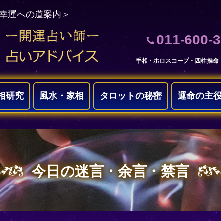
＜幸運への道案内＞
011-600-
手相・ホロスコープ・四柱推命
相研究
風水・家相
タロットの秘密
運命の主
今日の迷言・余言・禁言