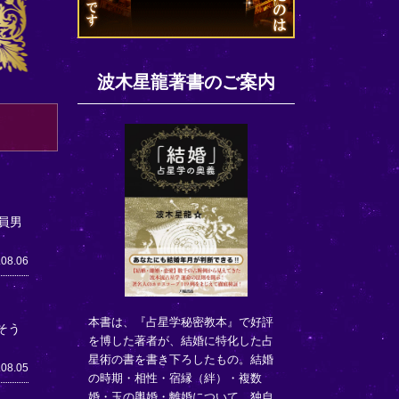
波木星龍著書のご案内
員男
.08.06
本書は、『占星学秘密教本』で好評
そう
を博した著者が、結婚に特化した占
星術の書を書き下ろしたもの。結婚
.08.05
の時期・相性・宿縁（絆）・複数
婚・玉の輿婚・離婚について、独自