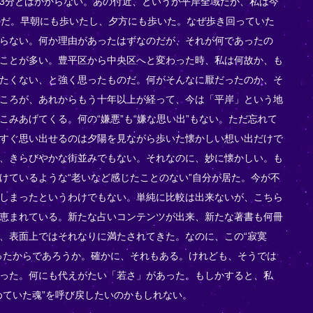
3分とはかからない。あの付近、というか平岸全域だが、私は今
のだ。早朝にも歩いたし、夕方にも歩いた。なぜ歩き回っていた
らない。何か理由があったはずなのだが、それが何であったの
ことが多い。豊平区から中央区へと変わった時、私は何故か、も
たくない、と強く思ったものだ。何がそんなに厭だったのか、そ
ころが、あれからもう十年以上が経って、今は「平岸」という地
こみあげてくる。何の“嫌悪”も“嫌な思い出”もない。ただ忘れて
すぐ思い出せるのは夕陽を見ながら歩いた懐かしい想い出だけで
、きらびやかな街並みでもない。それなのに、妙に懐かしい。も
けているような“老いなど感じたことのない”自分が居た。今が不
しまったというわけでもない。単純に比較は出来ないが、こちら
恵まれている。新たな占いコンテンツが出来、新たな著書も何冊
、表面上ではそれなりに満たされてきた。なのに、この“寂寞
ったからであろうか。確かに、それもある。けれども、そうでは
った。何にも代えがたい「若さ」があった。もしかすると、私
めていた魂”を呼び戻したいのかもしれない。