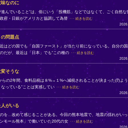
意味なのに
が進んでいること”は、俗にいう「投機筋」などではなくて、ごく自然な
、政府・日銀がアメリカと協調して為替
続きを読む
2026
」の問題点
近はどの国でも「自国ファースト」が当たり前になっている。自分の国
のだが、最近は「日本」でも“この種の
続きを読む
2026
大変そうな
らの2年間、食料品税は８%→１%へ減税されることが決まった(⁉)よ
くなっている”ことは実感してい
続きを読む
2026
た人がいる
のを…改めて感じることがある。今回の熊本地震で、地震の揺れがいっ
ンモール熊本」で働いていた20代の女
続きを読む
2026