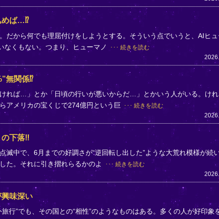
めば…⁉
。だから何でも理屈付けをしようとする。そういう点でいうと、AIヒュ
ていなくもない。つまり、ヒューマノ
続きを読む
2026
”無関係⁉
ければ…」とか「日頃の行いが悪いからだ…」とかいう人がいる。けれ
らアメリカの宝くじで274億円という巨
続きを読む
2026
」の下落‼
点滅中で、6月までの好調さが“逆回転し出した”ような大荒れ模様が続
落した。それに引き摺れらるかのよ
続きを読む
2026
が興味深い
旅行”でも、その国との“相性”のようなものはある。多くの人が好印象