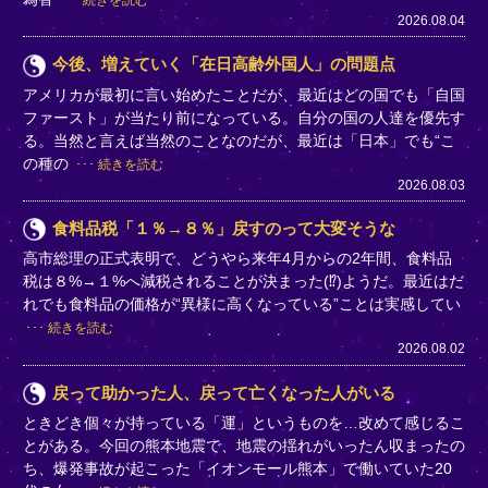
2026.08.04
今後、増えていく「在日高齢外国人」の問題点
アメリカが最初に言い始めたことだが、最近はどの国でも「自国
ファースト」が当たり前になっている。自分の国の人達を優先す
る。当然と言えば当然のことなのだが、最近は「日本」でも“こ
の種の
続きを読む
2026.08.03
食料品税「１％→８％」戻すのって大変そうな
高市総理の正式表明で、どうやら来年4月からの2年間、食料品
税は８%→１%へ減税されることが決まった(⁉)ようだ。最近はだ
れでも食料品の価格が“異様に高くなっている”ことは実感してい
続きを読む
2026.08.02
戻って助かった人、戻って亡くなった人がいる
ときどき個々が持っている「運」というものを…改めて感じるこ
とがある。今回の熊本地震で、地震の揺れがいったん収まったの
ち、爆発事故が起こった「イオンモール熊本」で働いていた20