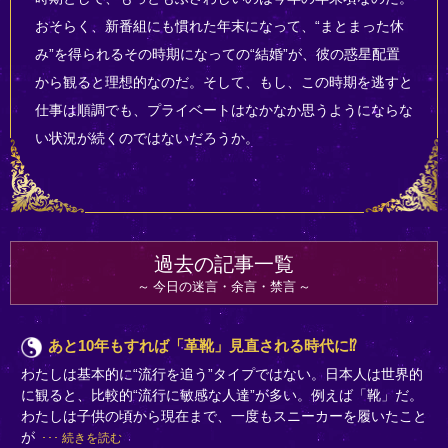
おそらく、新番組にも慣れた年末になって、“まとまった休
み”を得られるその時期になっての“結婚”が、彼の惑星配置
から観ると理想的なのだ。そして、もし、この時期を逃すと
仕事は順調でも、プライベートはなかなか思うようにならな
い状況が続くのではないだろうか。
過去の記事一覧
今日の迷言・余言・禁言
あと10年もすれば「革靴」見直される時代に⁉
わたしは基本的に“流行を追う”タイプではない。日本人は世界的
に観ると、比較的“流行に敏感な人達”が多い。例えば「靴」だ。
わたしは子供の頃から現在まで、一度もスニーカーを履いたこと
が
続きを読む