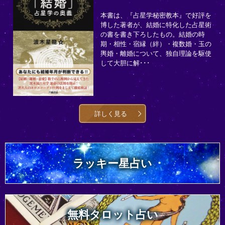
本書は、『占星学秘密教本』で好評を
博した著者が、結婚に特化した占星術
の書を書き下ろしたもの。結婚の時
期・相性・宿縁（絆）・複数婚・玉の
輿婚・離婚について、独自理論を駆使
して大胆に解･･･
詳しく見る
ラッキー星占い
無料タロット占い