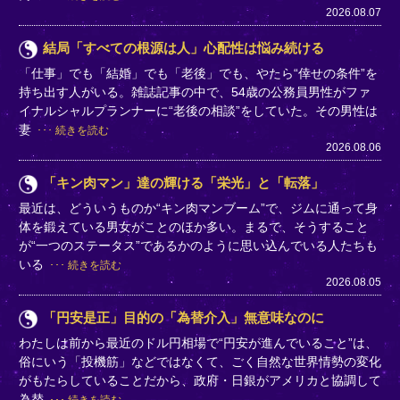
2026.08.07
結局「すべての根源は人」心配性は悩み続ける
「仕事」でも「結婚」でも「老後」でも、やたら“倖せの条件”を
持ち出す人がいる。雑誌記事の中で、54歳の公務員男性がファ
イナルシャルプランナーに“老後の相談”をしていた。その男性は
妻
続きを読む
2026.08.06
「キン肉マン」達の輝ける「栄光」と「転落」
最近は、どういうものか“キン肉マンブーム”で、ジムに通って身
体を鍛えている男女がことのほか多い。まるで、そうすること
が“一つのステータス”であるかのように思い込んでいる人たちも
いる
続きを読む
2026.08.05
「円安是正」目的の「為替介入」無意味なのに
わたしは前から最近のドル円相場で“円安が進んでいること”は、
俗にいう「投機筋」などではなくて、ごく自然な世界情勢の変化
がもたらしていることだから、政府・日銀がアメリカと協調して
為替
続きを読む