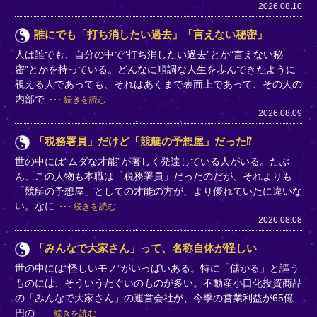
2026.08.10
誰にでも「打ち消したい過去」「言えない秘密」
人は誰でも、自分の中で“打ち消したい過去”とか“言えない秘
密”とかを持っている。どんなに順調な人生を歩んできたように
視える人であっても、それはあくまで表面上であって、その人の
内部で
続きを読む
2026.08.09
「税務署員」だけど「競艇の予想屋」だった⁉
世の中には“ムダな才能”が著しく発達している人がいる。たぶ
ん、この人物も本職は「税務署員」だったのだが、それよりも
「競艇の予想屋」としての才能の方が、より優れていたに違いな
い。なに
続きを読む
2026.08.08
「みんなで大家さん」って、名称自体が怪しい
世の中には“怪しいモノ”がいっぱいある。特に「儲かる」と謳う
ものには、そういうたぐいのものが多い。不動産小口化投資商品
の「みんなで大家さん」の運営会社が、今季の営業利益が65億
円の
続きを読む