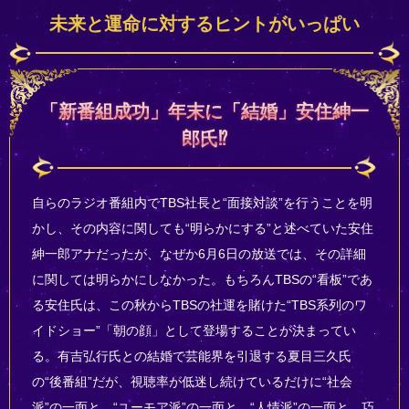
未来と運命に対するヒントがいっぱい
「新番組成功」年末に「結婚」安住紳一
郎氏⁉
自らのラジオ番組内でTBS社長と“面接対談”を行うことを明
かし、その内容に関しても“明らかにする”と述べていた安住
紳一郎アナだったが、なぜか6月6日の放送では、その詳細
に関しては明らかにしなかった。もちろんTBSの“看板”であ
る安住氏は、この秋からTBSの社運を賭けた“TBS系列のワ
イドショー”「朝の顔」として登場することが決まってい
る。有吉弘行氏との結婚で芸能界を引退する夏目三久氏
の“後番組”だが、視聴率が低迷し続けているだけに“社会
派”の一面と、“ユーモア派”の一面と、“人情派”の一面と、巧