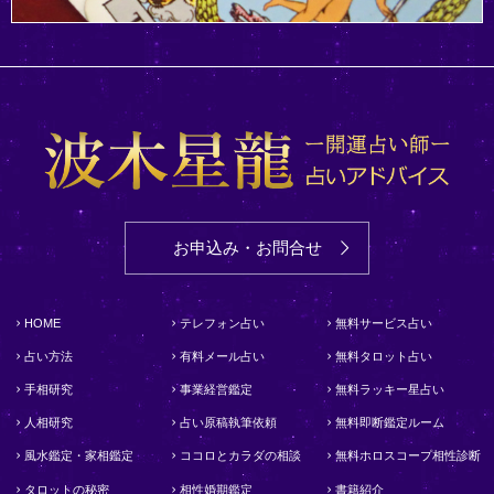
お申込み・お問合せ
HOME
テレフォン占い
無料サービス占い
占い方法
有料メール占い
無料タロット占い
手相研究
事業経営鑑定
無料ラッキー星占い
人相研究
占い原稿執筆依頼
無料即断鑑定ルーム
風水鑑定・家相鑑定
ココロとカラダの相談
無料ホロスコープ相性診断
タロットの秘密
相性婚期鑑定
書籍紹介