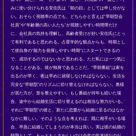
みに使い分けられる安住氏は「朝の顔」としては申し分がな
い。おそらく視聴率の点でも、どちらかと言えば“早朝型会
社員”や“年齢層の高い人たち”が視聴しやすい時間帯だけ
に、会社員の気持を理解し、高齢者受けが好い安住氏にとっ
て有利であると思われる。占星学的な観点からも、時期とし
て彼自身の“能力を発揮しやすい時期”にスタートできるの
で、成功するのではないかと思われる。ただ私には一つ気に
なることがある。彼が独身であることだ。“早朝番組”は家を
出るのが早く、夜は早めに就寝しなければならない。生活を
完全な“早朝型”のリズムに切り替えなければならない。奥様
が居た方が、形を整えやすい。もし番組が何年も続いた場
合、途中から結婚生活に切り替えるのは相当な努力がいる。
それに“早朝型”の彼と、新たに恋愛から結婚に至るのはなか
なかに難しい。そのような点を考えれば、既に相手がいる場
合、早急に結婚してしまうのが本当は良い。実は彼の結婚の
時期として、もっともふさわしいのは今年の年末頃なのだ。