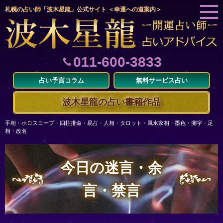
札幌の占い師「波木星龍」公式サイト ＜幸運への道案内＞
011-600-3833
占い予言コラム
無料サービス占い
波木星龍の占い書籍作品
手相・ホロスコープ・四柱推命・易占・人相・タロット・風水家相・墨色・測字・足
相・改名
今日の迷言・余
言・禁言