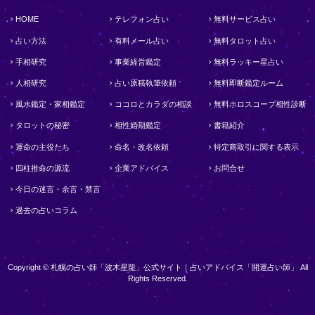
HOME
テレフォン占い
無料サービス占い
占い方法
有料メール占い
無料タロット占い
手相研究
事業経営鑑定
無料ラッキー星占い
人相研究
占い原稿執筆依頼
無料即断鑑定ルーム
風水鑑定・家相鑑定
ココロとカラダの相談
無料ホロスコープ相性診断
タロットの秘密
相性婚期鑑定
書籍紹介
運命の主役たち
命名・改名依頼
特定商取引に関する表示
四柱推命の源流
企業アドバイス
お問合せ
今日の迷言・余言・禁言
過去の占いコラム
Copyright © 札幌の占い師「波木星龍」公式サイト｜占いアドバイス「開運占い師」 All
Rights Reserved.