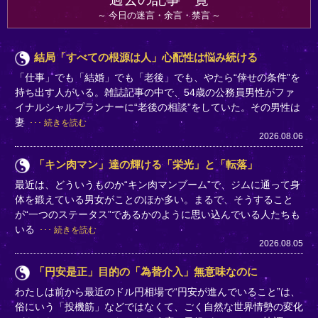
今日の迷言・余言・禁言
結局「すべての根源は人」心配性は悩み続ける
「仕事」でも「結婚」でも「老後」でも、やたら“倖せの条件”を
持ち出す人がいる。雑誌記事の中で、54歳の公務員男性がファ
イナルシャルプランナーに“老後の相談”をしていた。その男性は
妻
続きを読む
2026.08.06
「キン肉マン」達の輝ける「栄光」と「転落」
最近は、どういうものか“キン肉マンブーム”で、ジムに通って身
体を鍛えている男女がことのほか多い。まるで、そうすること
が“一つのステータス”であるかのように思い込んでいる人たちも
いる
続きを読む
2026.08.05
「円安是正」目的の「為替介入」無意味なのに
わたしは前から最近のドル円相場で“円安が進んでいること”は、
俗にいう「投機筋」などではなくて、ごく自然な世界情勢の変化