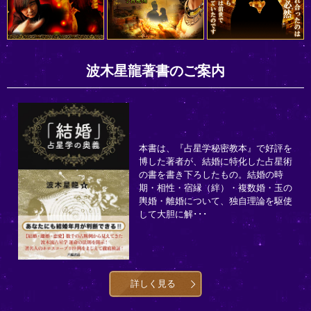
波木星龍著書のご案内
本書は、『占星学秘密教本』で好評を
博した著者が、結婚に特化した占星術
の書を書き下ろしたもの。結婚の時
期・相性・宿縁（絆）・複数婚・玉の
輿婚・離婚について、独自理論を駆使
して大胆に解･･･
詳しく見る