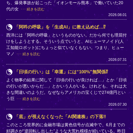
ち、爆発事故が起こった「イオンモール熊本」で働いていた20
代の女
続きを読む
2026.08.01
「阿吽の呼吸」を「生成AI」に教え込めば…⁉
西洋には「阿吽の呼吸」というものがない。だから何でも理屈付
けをしようとする。そういう点でいうと、AIヒューマノイド(人
工知能ロボット)にちょっと似ていなくもない。つまり、ヒュー
マノ
続きを読む
2026.07.31
「日頃の行い」は「幸運」には“100%”無関係⁉
よく物事の結果に関して「日頃の行いが良ければ…」とか「日頃
の行いが悪いからだ…」とかいう人がいる。けれども、それは大
きな間違いのようだ。なぜならアメリカの宝くじで274億円とい
う巨
続きを読む
2026.07.30
「底」が視えなくなった「AI関連株」の下落‼
このところ世界的に金融市場は黄色信号が点滅中で、6月までの
好調さが“逆回転し出した”ような大荒れ模様が続いている。昨日