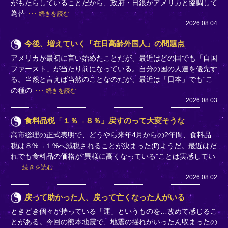
がもたらしていることだから、政府・日銀がアメリカと協調して
為替
続きを読む
2026.08.04
今後、増えていく「在日高齢外国人」の問題点
アメリカが最初に言い始めたことだが、最近はどの国でも「自国
ファースト」が当たり前になっている。自分の国の人達を優先す
る。当然と言えば当然のことなのだが、最近は「日本」でも“こ
の種の
続きを読む
2026.08.03
食料品税「１％→８％」戻すのって大変そうな
高市総理の正式表明で、どうやら来年4月からの2年間、食料品
税は８%→１%へ減税されることが決まった(⁉)ようだ。最近はだ
れでも食料品の価格が“異様に高くなっている”ことは実感してい
続きを読む
2026.08.02
戻って助かった人、戻って亡くなった人がいる
ときどき個々が持っている「運」というものを…改めて感じるこ
とがある。今回の熊本地震で、地震の揺れがいったん収まったの