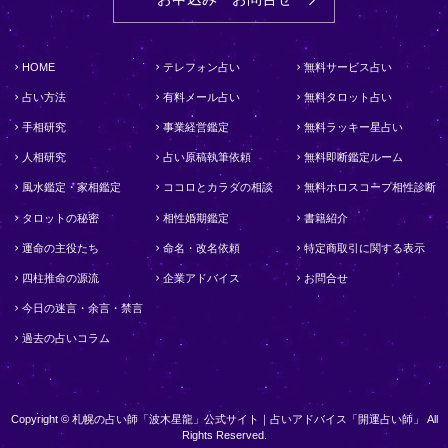
HOME
テレフォン占い
無料サービス占い
占い方法
有料メール占い
無料タロット占い
手相研究
事業経営鑑定
無料ラッキー星占い
人相研究
占い原稿執筆依頼
無料即断鑑定ルーム
風水鑑定・家相鑑定
ココロとカラダの相談
無料ホロスコープ相性診断
タロットの秘密
相性婚期鑑定
書籍紹介
運命の主役たち
命名・改名依頼
特定商取引に関する表示
四柱推命の源流
企業アドバイス
お問合せ
今日の迷言・余言・禁言
過去の占いコラム
Copyright © 札幌の占い師「波木星龍」公式サイト｜占いアドバイス「開運占い師」 All
Rights Reserved.