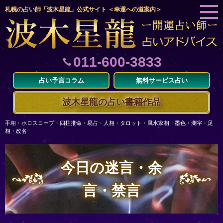
札幌の占い師「波木星龍」公式サイト ＜幸運への道案内＞
011-600-3833
占い予言コラム
無料サービス占い
波木星龍の占い書籍作品
手相・ホロスコープ・四柱推命・易占・人相・タロット・風水家相・墨色・測字・足
相・改名
今日の迷言・余
言・禁言