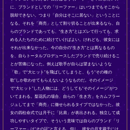
に、ブランドとしての「リーファー」はいつまでもそこから
脱却できない。つまり「自分はそこに居ない」ということに
なる。それを「商売」として割り切ることが出来るなら、自
らのブランドであっても、“生き方”とはズレて行っても、求
める人たちのために続けていけばよい。けれども、彼女には
それが出来なかった。今の自分の“生き方”とは異なるもの
を、自らトータルプロデュースしたブランドで売り続けるこ
とが苦痛になった。例えば歌手が自らは望まないような
「歌」で“大ヒット”を飛ばしてしまうと、もう“その種の
歌”しか歌わせてもらえないようなものだ。そのイメージ
で“大ヒット”した人物には、どうしても“そのイメージ”がつ
いてまわる。梨花氏の場合、自らの「生き方」をカムフラー
ジュしてまで「商売」に徹せられるタイプではなかった。彼
女の四柱命式では月干に「比肩」が表出される。独立して成
功しやすいタイプで、そういう意味では自らのブランド「リ
ーファー」は“その証”と言える。但し、彼女の月支蔵干には