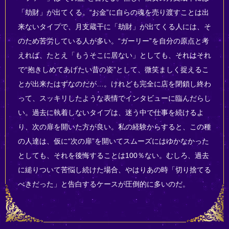
「劫財」が出てくる。“お金”に自らの魂を売り渡すことは出
来ないタイプで、月支蔵干に「劫財」が出てくる人には、そ
のため苦労している人が多い。“ガーリー”を自分の原点と考
えれば、たとえ「もうそこに居ない」としても、それはそれ
で“抱きしめてあげたい昔の姿”として、微笑ましく捉えるこ
とが出来たはずなのだが…。けれども完全に店を閉鎖し終わ
って、スッキリしたような表情でインタビューに臨んだらし
い。過去に執着しないタイプは、迷う中で仕事を続けるよ
り、次の扉を開いた方が良い。私の経験からすると、この種
の人達は、仮に“次の扉”を開いてスムーズにはゆかなかった
としても、それを後悔することは100％ない。むしろ、過去
に縋りついて苦悩し続けた場合、やはりあの時「切り捨てる
べきだった」と告白するケースが圧倒的に多いのだ。