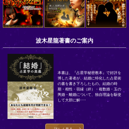
波木星龍著書のご案内
本書は、『占星学秘密教本』で好評を
博した著者が、結婚に特化した占星術
の書を書き下ろしたもの。結婚の時
期・相性・宿縁（絆）・複数婚・玉の
輿婚・離婚について、独自理論を駆使
して大胆に解･･･