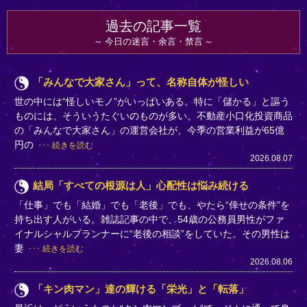
過去の記事一覧
今日の迷言・余言・禁言
「みんなで大家さん」って、名称自体が怪しい
世の中には“怪しいモノ”がいっぱいある。特に「儲かる」と謳う
ものには、そういうたぐいのものが多い。不動産小口化投資商品
の「みんなで大家さん」の運営会社が、今季の営業利益が65億
円の
続きを読む
2026.08.07
結局「すべての根源は人」心配性は悩み続ける
「仕事」でも「結婚」でも「老後」でも、やたら“倖せの条件”を
持ち出す人がいる。雑誌記事の中で、54歳の公務員男性がファ
イナルシャルプランナーに“老後の相談”をしていた。その男性は
妻
続きを読む
2026.08.06
「キン肉マン」達の輝ける「栄光」と「転落」