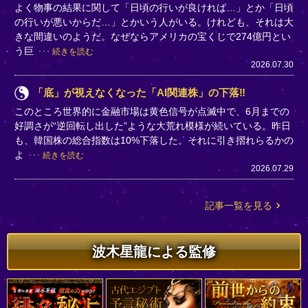
よく物事の結果に関して「日頃の行いが良ければ…」とか「日頃
の行いが悪いからだ…」とかいう人がいる。けれども、それは大
きな間違いのようだ。なぜならアメリカの宝くじで274億円とい
う巨
続きを読む
2026.07.30
「底」が視えなくなった「AI関連株」の下落‼
このところ世界的に金融市場は黄色信号が点滅中で、6月までの
好調さが“逆回転し出した”ような大荒れ模様が続いている。昨日
も、韓国株の総合指数は10%下落した。それに引き摺れらるかの
よ
続きを読む
2026.07.29
記事一覧を見る
波木星龍による監修