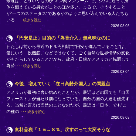
最近は、どういうものか“キン肉マンブーム”で、ジムに通って身
体を鍛えている男女がことのほか多い。まるで、そうすること
が“一つのステータス”であるかのように思い込んでいる人たちも
いる
続きを読む
2026.08.05
「円安是正」目的の「為替介入」無意味なのに
わたしは前から最近のドル円相場で“円安が進んでいること”は、
俗にいう「投機筋」などではなくて、ごく自然な世界情勢の変化
がもたらしていることだから、政府・日銀がアメリカと協調して
為替
続きを読む
2026.08.04
今後、増えていく「在日高齢外国人」の問題点
アメリカが最初に言い始めたことだが、最近はどの国でも「自国
ファースト」が当たり前になっている。自分の国の人達を優先す
る。当然と言えば当然のことなのだが、最近は「日本」でも“こ
の種の
続きを読む
2026.08.03
食料品税「１％→８％」戻すのって大変そうな