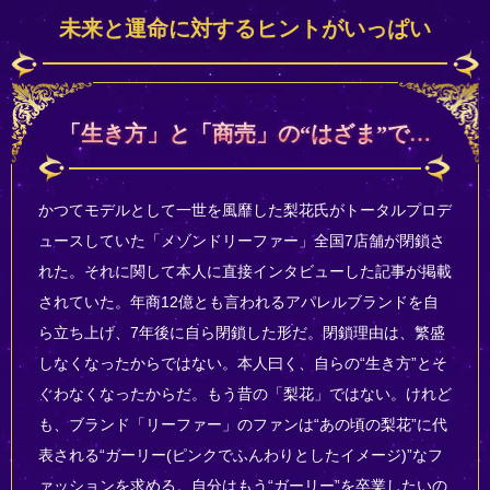
未来と運命に対するヒントがいっぱい
「生き方」と「商売」の“はざま”で…
かつてモデルとして一世を風靡した梨花氏がトータルプロデ
ュースしていた「メゾンドリーファー」全国7店舗が閉鎖さ
れた。それに関して本人に直接インタビューした記事が掲載
されていた。年商12億とも言われるアパレルブランドを自
ら立ち上げ、7年後に自ら閉鎖した形だ。閉鎖理由は、繁盛
しなくなったからではない。本人曰く、自らの“生き方”とそ
ぐわなくなったからだ。もう昔の「梨花」ではない。けれど
も、ブランド「リーファー」のファンは“あの頃の梨花”に代
表される“ガーリー(ピンクでふんわりとしたイメージ)”なフ
ァッションを求める。自分はもう“ガーリー”を卒業したいの