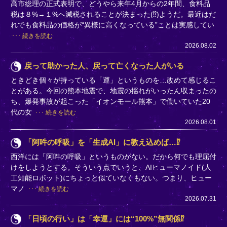
高市総理の正式表明で、どうやら来年4月からの2年間、食料品
税は８%→１%へ減税されることが決まった(⁉)ようだ。最近はだ
れでも食料品の価格が“異様に高くなっている”ことは実感してい
続きを読む
2026.08.02
戻って助かった人、戻って亡くなった人がいる
ときどき個々が持っている「運」というものを…改めて感じるこ
とがある。今回の熊本地震で、地震の揺れがいったん収まったの
ち、爆発事故が起こった「イオンモール熊本」で働いていた20
代の女
続きを読む
2026.08.01
「阿吽の呼吸」を「生成AI」に教え込めば…⁉
西洋には「阿吽の呼吸」というものがない。だから何でも理屈付
けをしようとする。そういう点でいうと、AIヒューマノイド(人
工知能ロボット)にちょっと似ていなくもない。つまり、ヒュー
マノ
続きを読む
2026.07.31
「日頃の行い」は「幸運」には“100%”無関係⁉