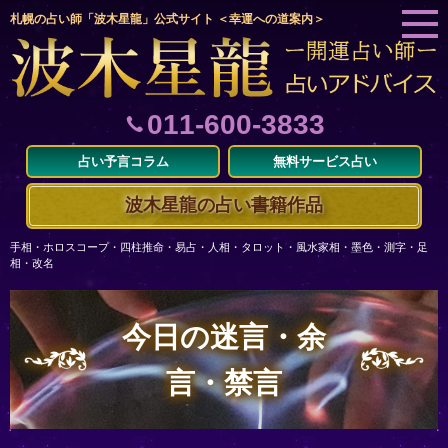
札幌の占い師「波木星龍」公式サイト ＜幸運への道案内＞
011-600-3833
占い予言コラム
無料サービス占い
波木星龍の占い書籍作品
手相・ホロスコープ・四柱推命・易占・人相・タロット・風水家相・墨色・測字・足
相・改名
今日の迷言・余
言・禁言