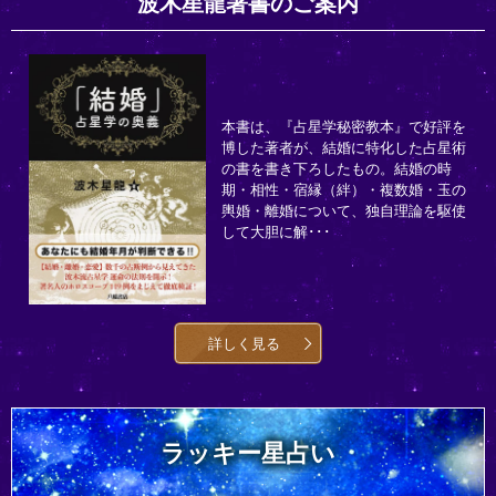
波木星龍著書のご案内
本書は、『占星学秘密教本』で好評を
博した著者が、結婚に特化した占星術
の書を書き下ろしたもの。結婚の時
期・相性・宿縁（絆）・複数婚・玉の
輿婚・離婚について、独自理論を駆使
して大胆に解･･･
詳しく見る
ラッキー星占い