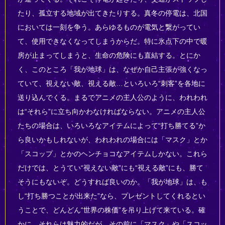
たり、孤立する地域が出てきたりする。真冬の停電は、北国
においては一刻を争う。あらゆるものが電気と繋がってい
て、使用できなくなってしまうからだ。特に氷点下の中で暖
房が止まってしまうと、生命の危険にも直結する。とにか
く、このところ「我が地球」は、なぜか自己主張が強くなっ
ていて、視えない敵、視える敵…といろいろ“刺客”を各地に
送り込んでくる。まるでアニメの主人公のように、われわれ
は“それら”に立ち向かわなければならない。アニメの主人公
たちの場合は、いろいろなアイテムによって“打ち勝てる”か
ら良いかもしれないが、われわれの場合には「マスク」とか
「スコップ」とかのヘンチョコなアイテムしかない。これら
だけでは、とうてい“視えない敵”にも“視える敵”にも、勝て
そうにもないぞ。どうすれば良いのか。「我が地球」は、も
し“打ち勝つことが出来た”なら、プレゼントしてくれるとい
うことで、どんどん“世界の株価”を吊り上げて来ている。確
かに、それらは魅力的だが、その前に「マスク」や「スコッ