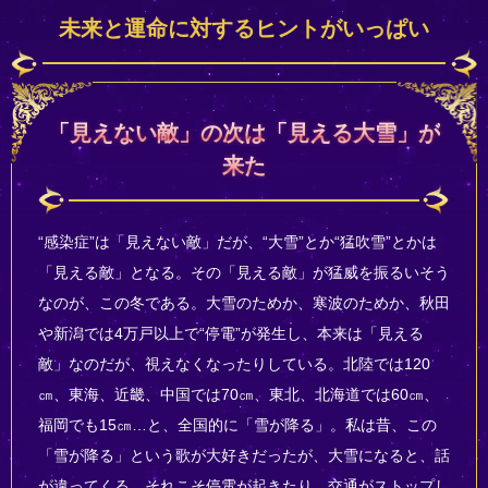
未来と運命に対するヒントがいっぱい
「見えない敵」の次は「見える大雪」が
来た
“感染症”は「見えない敵」だが、“大雪”とか“猛吹雪”とかは
「見える敵」となる。その「見える敵」が猛威を振るいそう
なのが、この冬である。大雪のためか、寒波のためか、秋田
や新潟では4万戸以上で“停電”が発生し、本来は「見える
敵」なのだが、視えなくなったりしている。北陸では120
㎝、東海、近畿、中国では70㎝、東北、北海道では60㎝、
福岡でも15㎝…と、全国的に「雪が降る」。私は昔、この
「雪が降る」という歌が大好きだったが、大雪になると、話
が違ってくる。それこそ停電が起きたり、交通がストップし