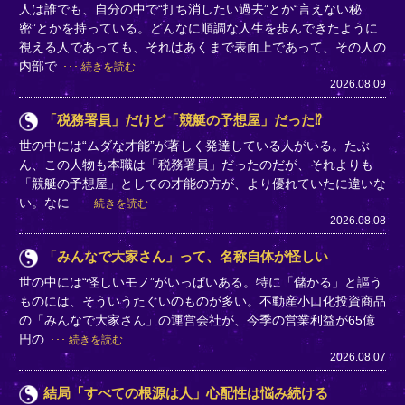
人は誰でも、自分の中で“打ち消したい過去”とか“言えない秘
密”とかを持っている。どんなに順調な人生を歩んできたように
視える人であっても、それはあくまで表面上であって、その人の
内部で
続きを読む
2026.08.09
「税務署員」だけど「競艇の予想屋」だった⁉
世の中には“ムダな才能”が著しく発達している人がいる。たぶ
ん、この人物も本職は「税務署員」だったのだが、それよりも
「競艇の予想屋」としての才能の方が、より優れていたに違いな
い。なに
続きを読む
2026.08.08
「みんなで大家さん」って、名称自体が怪しい
世の中には“怪しいモノ”がいっぱいある。特に「儲かる」と謳う
ものには、そういうたぐいのものが多い。不動産小口化投資商品
の「みんなで大家さん」の運営会社が、今季の営業利益が65億
円の
続きを読む
2026.08.07
結局「すべての根源は人」心配性は悩み続ける