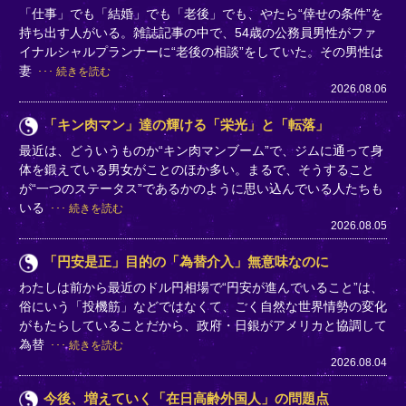
「仕事」でも「結婚」でも「老後」でも、やたら“倖せの条件”を
持ち出す人がいる。雑誌記事の中で、54歳の公務員男性がファ
イナルシャルプランナーに“老後の相談”をしていた。その男性は
妻
続きを読む
2026.08.06
「キン肉マン」達の輝ける「栄光」と「転落」
最近は、どういうものか“キン肉マンブーム”で、ジムに通って身
体を鍛えている男女がことのほか多い。まるで、そうすること
が“一つのステータス”であるかのように思い込んでいる人たちも
いる
続きを読む
2026.08.05
「円安是正」目的の「為替介入」無意味なのに
わたしは前から最近のドル円相場で“円安が進んでいること”は、
俗にいう「投機筋」などではなくて、ごく自然な世界情勢の変化
がもたらしていることだから、政府・日銀がアメリカと協調して
為替
続きを読む
2026.08.04
今後、増えていく「在日高齢外国人」の問題点