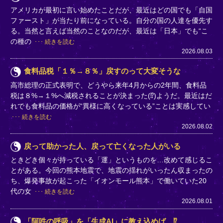
アメリカが最初に言い始めたことだが、最近はどの国でも「自国
ファースト」が当たり前になっている。自分の国の人達を優先す
る。当然と言えば当然のことなのだが、最近は「日本」でも“こ
の種の
続きを読む
2026.08.03
食料品税「１％→８％」戻すのって大変そうな
高市総理の正式表明で、どうやら来年4月からの2年間、食料品
税は８%→１%へ減税されることが決まった(⁉)ようだ。最近はだ
れでも食料品の価格が“異様に高くなっている”ことは実感してい
続きを読む
2026.08.02
戻って助かった人、戻って亡くなった人がいる
ときどき個々が持っている「運」というものを…改めて感じるこ
とがある。今回の熊本地震で、地震の揺れがいったん収まったの
ち、爆発事故が起こった「イオンモール熊本」で働いていた20
代の女
続きを読む
2026.08.01
「阿吽の呼吸」を「生成AI」に教え込めば…⁉