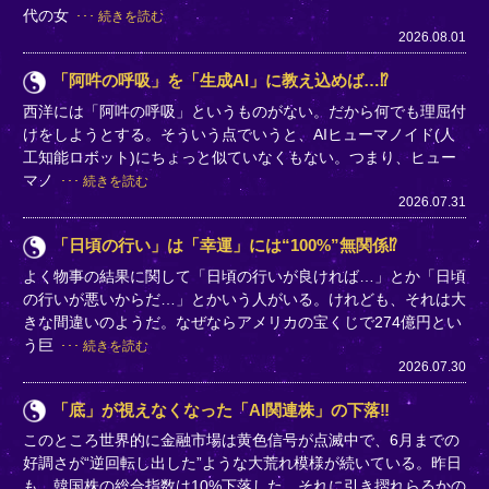
代の女
続きを読む
2026.08.01
「阿吽の呼吸」を「生成AI」に教え込めば…⁉
西洋には「阿吽の呼吸」というものがない。だから何でも理屈付
けをしようとする。そういう点でいうと、AIヒューマノイド(人
工知能ロボット)にちょっと似ていなくもない。つまり、ヒュー
マノ
続きを読む
2026.07.31
「日頃の行い」は「幸運」には“100%”無関係⁉
よく物事の結果に関して「日頃の行いが良ければ…」とか「日頃
の行いが悪いからだ…」とかいう人がいる。けれども、それは大
きな間違いのようだ。なぜならアメリカの宝くじで274億円とい
う巨
続きを読む
2026.07.30
「底」が視えなくなった「AI関連株」の下落‼
このところ世界的に金融市場は黄色信号が点滅中で、6月までの
好調さが“逆回転し出した”ような大荒れ模様が続いている。昨日
も、韓国株の総合指数は10%下落した。それに引き摺れらるかの