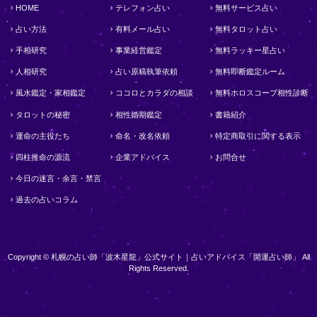
HOME
テレフォン占い
無料サービス占い
占い方法
有料メール占い
無料タロット占い
手相研究
事業経営鑑定
無料ラッキー星占い
人相研究
占い原稿執筆依頼
無料即断鑑定ルーム
風水鑑定・家相鑑定
ココロとカラダの相談
無料ホロスコープ相性診断
タロットの秘密
相性婚期鑑定
書籍紹介
運命の主役たち
命名・改名依頼
特定商取引に関する表示
四柱推命の源流
企業アドバイス
お問合せ
今日の迷言・余言・禁言
過去の占いコラム
Copyright © 札幌の占い師「波木星龍」公式サイト｜占いアドバイス「開運占い師」 All
Rights Reserved.