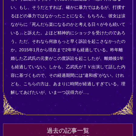
い。もし、そうだとすれば、確かに暴力ではあるが、打撲す
るほどの暴力ではなかったことになる。もちろん、彼女は涙
ながらに「死んだら楽になるのかと考える日々が今も続いて
いる」と訴えた。よほど精神的にショックを受けたのであろ
う。ただ、それなら何故もっと早く訴訟を起こさなかったの
か。2015年1月から現在まで2年半も経過している。昨年離
婚した乙武氏の元妻がこの度訴訟を起こしたが、離婚後1年
も経過していない。しかも、乙武氏がＴＶ出演して話した内
容に基づくもので、その経過期間には“違和感”がない。けれ
ども、こちらの方は、あまりに時間が経過しすぎている。理
解してあげたいが、いま一つ説得力が…。
過去の記事一覧