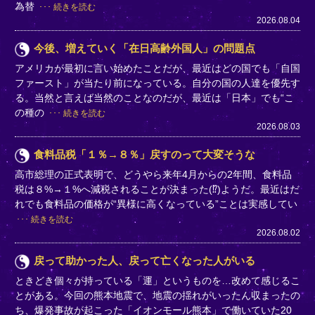
為替
続きを読む
2026.08.04
今後、増えていく「在日高齢外国人」の問題点
アメリカが最初に言い始めたことだが、最近はどの国でも「自国
ファースト」が当たり前になっている。自分の国の人達を優先す
る。当然と言えば当然のことなのだが、最近は「日本」でも“こ
の種の
続きを読む
2026.08.03
食料品税「１％→８％」戻すのって大変そうな
高市総理の正式表明で、どうやら来年4月からの2年間、食料品
税は８%→１%へ減税されることが決まった(⁉)ようだ。最近はだ
れでも食料品の価格が“異様に高くなっている”ことは実感してい
続きを読む
2026.08.02
戻って助かった人、戻って亡くなった人がいる
ときどき個々が持っている「運」というものを…改めて感じるこ
とがある。今回の熊本地震で、地震の揺れがいったん収まったの
ち、爆発事故が起こった「イオンモール熊本」で働いていた20