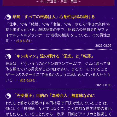
今日の迷言・余言・禁言
結局「すべての根源は人」心配性は悩み続ける
「仕事」でも「結婚」でも「老後」でも、やたら“倖せの条件”を
持ち出す人がいる。雑誌記事の中で、54歳の公務員男性がファ
イナルシャルプランナーに“老後の相談”をしていた。その男性は
妻
続きを読む
2026.08.06
「キン肉マン」達の輝ける「栄光」と「転落」
最近は、どういうものか“キン肉マンブーム”で、ジムに通って身
体を鍛えている男女がことのほか多い。まるで、そうすること
が“一つのステータス”であるかのように思い込んでいる人たちも
いる
続きを読む
2026.08.05
「円安是正」目的の「為替介入」無意味なのに
わたしは前から最近のドル円相場で“円安が進んでいること”は、
俗にいう「投機筋」などではなくて、ごく自然な世界情勢の変化
がもたらしていることだから、政府・日銀がアメリカと協調して