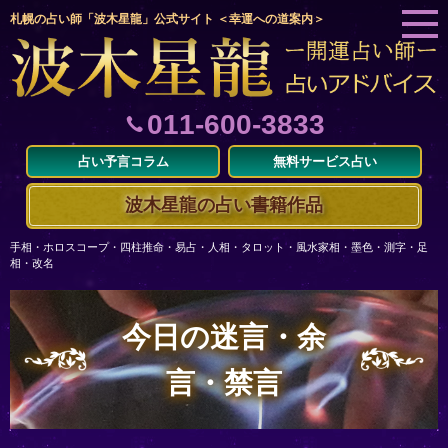
札幌の占い師「波木星龍」公式サイト ＜幸運への道案内＞
011-600-3833
占い予言コラム
無料サービス占い
波木星龍の占い書籍作品
手相・ホロスコープ・四柱推命・易占・人相・タロット・風水家相・墨色・測字・足
相・改名
今日の迷言・余
言・禁言