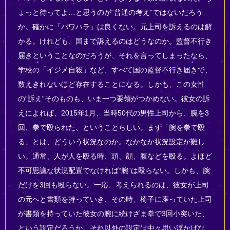
ょっと待ってよ…と思うのが“普通の考え”ではないだろう
か。確かに「パワハラ」は良くない。元上司を訴えるのは解
かる。けれども、国まで訴えるのはどうなのか。監督不行き
届きということなのだろうが、それを言ってしまったなら、
学校の「イジメ自殺」など、すべて国の監督不行き届きで、
数えきれないほど存在することになる。しかも、この女性
の“訴え”そのものも、いま一つ要領がつかめない。彼女の訴
えによれば、2015年1月、当時50代の男性上司から、腕を3
回、拳で殴られた、ということらしい。まず「腕を拳で殴
る」とは、どういう状況なのか。なかなか状況設定が難し
い。通常、人が人を殴る時、頭、顔、腹などを殴る。よほど
不可思議な状況配置でなければ“腕”は殴らない。しかも、腕
だけを3回も殴らない。一応、考えられるのは、彼女が上司
の元へと書類を持っていき、その時、椅子に座っていた上司
が書類を持っていた彼女の腕に続けざま拳で3回小突いた、
という設定だろうか。それ以外の設定は中々思い浮かばな