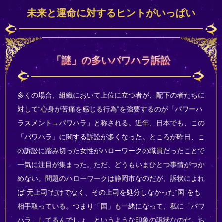
未来と運命に対するヒントがいっぱい
「謎」の多いパワハラ訴訟
多くの場合、組織において上位に立つ者が、配下の者たちに
対して“心身が苦痛を感じる行為”を強要するのが「パワーハ
ラスメント→パワハラ」と称される。近年、日本でも、この
「パワハラ」に関する訴訟が多くなった。ところが昨日、こ
の訴訟に踏み切った女性がハローワークの職員だったことで
一気に注目が集まった。ただ、どうもいまひとつ事情がつか
めない。問題のハローワークは静岡市なのだが、訴状によれ
ば“元上司”だけでなく、その上司を処分しなかった“国”をも
相手取っている。つまり「国」も一緒になって、私に「パワ
ハラ」してるんでしょ、というような印象の訴状なのだ。ち