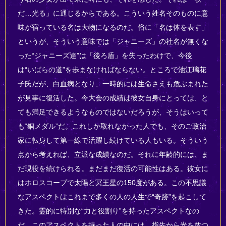
だ…光る」に通じるからである。こういう姓名そのものに意
味が宿っている名は大物になるのだ。俗に「名は体を表す」
というが、そういう意味では「ジャニーズ」の社名が無くな
った“ジャニーズ達”は「後ろ盾」を失ったわけで、今後
は“いばらの道”を歩まなければならない。ところで池江璃花
子氏だが、白血病となり、一時的には生命さえも危ぶまれた
が見事に復活した。今大会の成績は彼女自身にとっては、と
ても満足できるようなものではないだろうが、そうはいって
も“銅メダル”だ。これしか取れなかった人でも、そのご政治
家に転身して第一線で活躍し続けている人もいる。そういう
点から考えれば、立派な成績なのだ。それに年齢的には、ま
だ現役を続けられる。まだまだ復活の可能性はある。彼女に
はホロスコープで太陽と冥王星の150度がある。この不思議
なアスペクトはこれまで多くの人の人生で“奇跡”を起こして
きた。霊的に特別な“力と役割り”を持ったアスペクトなの
だ。このアスペクトを持った人の中には、指先から光を放つ