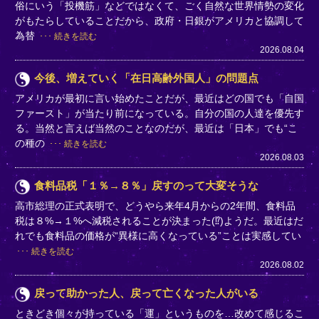
俗にいう「投機筋」などではなくて、ごく自然な世界情勢の変化
がもたらしていることだから、政府・日銀がアメリカと協調して
為替
続きを読む
2026.08.04
今後、増えていく「在日高齢外国人」の問題点
アメリカが最初に言い始めたことだが、最近はどの国でも「自国
ファースト」が当たり前になっている。自分の国の人達を優先す
る。当然と言えば当然のことなのだが、最近は「日本」でも“こ
の種の
続きを読む
2026.08.03
食料品税「１％→８％」戻すのって大変そうな
高市総理の正式表明で、どうやら来年4月からの2年間、食料品
税は８%→１%へ減税されることが決まった(⁉)ようだ。最近はだ
れでも食料品の価格が“異様に高くなっている”ことは実感してい
続きを読む
2026.08.02
戻って助かった人、戻って亡くなった人がいる
ときどき個々が持っている「運」というものを…改めて感じるこ