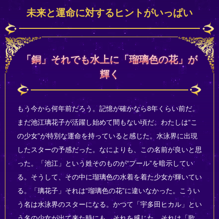
未来と運命に対するヒントがいっぱい
「銅」それでも水上に「瑠璃色の花」が
輝く
もう今から何年前だろう。記憶が確かなら8年くらい前だ。
まだ池江璃花子が活躍し始めて間もない頃だ。わたしは“こ
の少女”が特別な運命を持っていると感じた。水泳界に出現
したスターの予感だった。なによりも、この名前が良いと思
った。「池江」という姓そのものが“プール”を暗示してい
る。そうして、その中に瑠璃色の水着を着た少女が輝いてい
る。「璃花子」それは“瑠璃色の花”に違いなかった。こうい
う名は水泳界のスターになる。かつて「宇多田ヒカル」とい
う名の少女が出て来た時にも、それを感じた。それは「歌