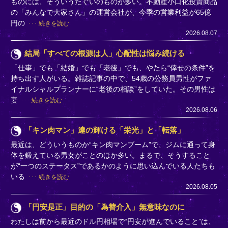
ものには、そういうたぐいのものが多い。不動産小口化投資商品
の「みんなで大家さん」の運営会社が、今季の営業利益が65億
円の
続きを読む
2026.08.07
結局「すべての根源は人」心配性は悩み続ける
「仕事」でも「結婚」でも「老後」でも、やたら“倖せの条件”を
持ち出す人がいる。雑誌記事の中で、54歳の公務員男性がファ
イナルシャルプランナーに“老後の相談”をしていた。その男性は
妻
続きを読む
2026.08.06
「キン肉マン」達の輝ける「栄光」と「転落」
最近は、どういうものか“キン肉マンブーム”で、ジムに通って身
体を鍛えている男女がことのほか多い。まるで、そうすること
が“一つのステータス”であるかのように思い込んでいる人たちも
いる
続きを読む
2026.08.05
「円安是正」目的の「為替介入」無意味なのに
わたしは前から最近のドル円相場で“円安が進んでいること”は、