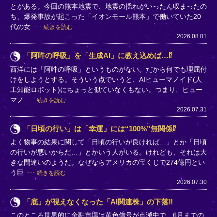
とがある。今回の熊本地震で、地震の揺れがいったん収まったの
ち、爆発事故が起こった「イオンモール熊本」で働いていた20
代の女
続きを読む
2026.08.01
「阿吽の呼吸」を「生成AI」に教え込めば…⁉
西洋には「阿吽の呼吸」というものがない。だから何でも理屈付
けをしようとする。そういう点でいうと、AIヒューマノイド(人
工知能ロボット)にちょっと似ていなくもない。つまり、ヒュー
マノ
続きを読む
2026.07.31
「日頃の行い」は「幸運」には“100%”無関係⁉
よく物事の結果に関して「日頃の行いが良ければ…」とか「日頃
の行いが悪いからだ…」とかいう人がいる。けれども、それは大
きな間違いのようだ。なぜならアメリカの宝くじで274億円とい
う巨
続きを読む
2026.07.30
「底」が視えなくなった「AI関連株」の下落‼
このところ世界的に金融市場は黄色信号が点滅中で、6月までの