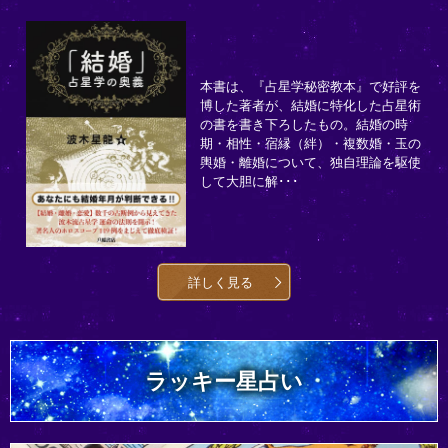
本書は、『占星学秘密教本』で好評を
博した著者が、結婚に特化した占星術
の書を書き下ろしたもの。結婚の時
期・相性・宿縁（絆）・複数婚・玉の
輿婚・離婚について、独自理論を駆使
して大胆に解･･･
詳しく見る
ラッキー星占い