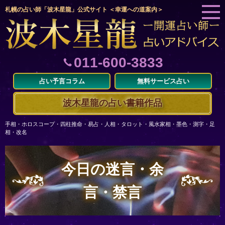
札幌の占い師「波木星龍」公式サイト ＜幸運への道案内＞
011-600-3833
占い予言コラム
無料サービス占い
波木星龍の占い書籍作品
手相・ホロスコープ・四柱推命・易占・人相・タロット・風水家相・墨色・測字・足
相・改名
今日の迷言・余
言・禁言