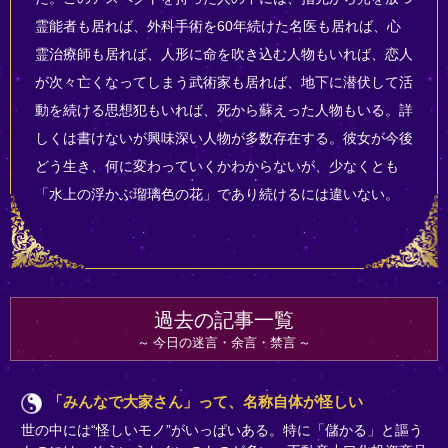
霊能者も居れば、外科手術を60年続けた名医も居れば、心
霊治療師も居れば、人形に命を吹き込む人物もいれば、恋人
が次々亡くなってしまう武術家も居れば、地下に潜伏して活
動を続ける思想犯もいれば、死から蘇えった人物もいる。詳
しくは書けないが興味深い人物が多数存在する。彼女が今後
どう生き、何に変わっていくかわからないが、少なくとも
「水上の浮かぶ瑠璃色の花」であり続けるには違いない。
過去の記事一覧
今日の迷言・余言・禁言
「みんなで大家さん」って、名称自体が怪しい
世の中には“怪しいモノ”がいっぱいある。特に「儲かる」と謳う