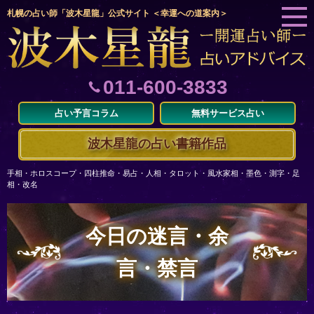
札幌の占い師「波木星龍」公式サイト ＜幸運への道案内＞
011-600-3833
占い予言コラム
無料サービス占い
波木星龍の占い書籍作品
手相・ホロスコープ・四柱推命・易占・人相・タロット・風水家相・墨色・測字・足
相・改名
今日の迷言・余
言・禁言