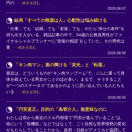
円の
続きを読む
2026.08.07
結局「すべての根源は人」心配性は悩み続ける
「仕事」でも「結婚」でも「老後」でも、やたら“倖せの条件”を
持ち出す人がいる。雑誌記事の中で、54歳の公務員男性がファ
イナルシャルプランナーに“老後の相談”をしていた。その男性は
妻
続きを読む
2026.08.06
「キン肉マン」達の輝ける「栄光」と「転落」
最近は、どういうものか“キン肉マンブーム”で、ジムに通って身
体を鍛えている男女がことのほか多い。まるで、そうすること
が“一つのステータス”であるかのように思い込んでいる人たちも
いる
続きを読む
2026.08.05
「円安是正」目的の「為替介入」無意味なのに
わたしは前から最近のドル円相場で“円安が進んでいること”は、
俗にいう「投機筋」などではなくて、ごく自然な世界情勢の変化
がもたらしていることだから、政府・日銀がアメリカと協調して