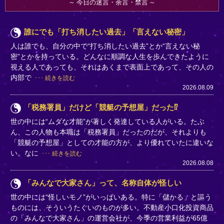
今日の迷言・余言・禁言
誰にでも「打ち消したい過去」「言えない秘密」
人は誰でも、自分の中で“打ち消したい過去”とか“言えない秘
密”とかを持っている。どんなに順調な人生を歩んできたように
視える人であっても、それはあくまで表面上であって、その人の
内部で
続きを読む
2026.08.09
「税務署員」だけど「競艇の予想屋」だった⁉
世の中には“ムダな才能”が著しく発達している人がいる。たぶ
ん、この人物も本職は「税務署員」だったのだが、それよりも
「競艇の予想屋」としての才能の方が、より優れていたに違いな
い。なに
続きを読む
2026.08.08
「みんなで大家さん」って、名称自体が怪しい
世の中には“怪しいモノ”がいっぱいある。特に「儲かる」と謳う
ものには、そういうたぐいのものが多い。不動産小口化投資商品
の「みんなで大家さん」の運営会社が、今季の営業利益が65億