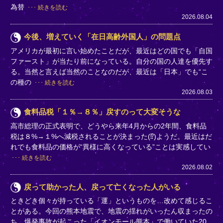
為替
続きを読む
2026.08.04
今後、増えていく「在日高齢外国人」の問題点
アメリカが最初に言い始めたことだが、最近はどの国でも「自国
ファースト」が当たり前になっている。自分の国の人達を優先す
る。当然と言えば当然のことなのだが、最近は「日本」でも“こ
の種の
続きを読む
2026.08.03
食料品税「１％→８％」戻すのって大変そうな
高市総理の正式表明で、どうやら来年4月からの2年間、食料品
税は８%→１%へ減税されることが決まった(⁉)ようだ。最近はだ
れでも食料品の価格が“異様に高くなっている”ことは実感してい
続きを読む
2026.08.02
戻って助かった人、戻って亡くなった人がいる
ときどき個々が持っている「運」というものを…改めて感じるこ
とがある。今回の熊本地震で、地震の揺れがいったん収まったの
ち、爆発事故が起こった「イオンモール熊本」で働いていた20