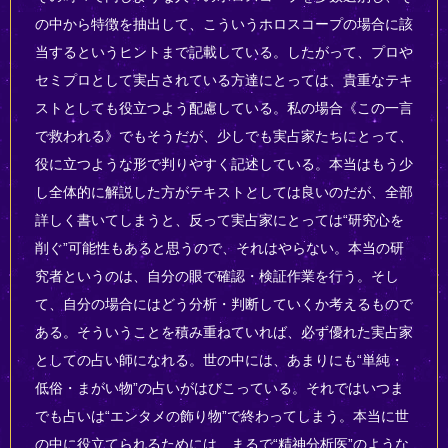
の中から特徴を抽出して、こういうホロスコープの場合に該
当するというヒントまで記載している。したがって、プロや
セミプロとして実占されている方達にとっては、貴重なテキ
ストとしても役立つよう配慮している。私の場合《この一言
で救われる》でもそうだが、少しでも実占家たちにとって、
役に立つような形で判りやすく記述している。本当はもう少
し全体的に解説した方がテキストとしては良いのだが、全部
詳しく書いてしまうと、反って実占家にとっては“研究心を
削ぐ”可能性もあると思うので、それはやらない。本当の研
究者というのは、自分の眼で確認・検証作業を行う。そし
て、自分の場合にはどう分析・判断していくか考えるもので
ある。そういうことを積み重ねていれば、必ず優れた実占家
としての占い師になれる。世の中には、あまりにも“単純・
低俗・まがい物”の占いがはびこっている。それではいつま
でも占いは“エンタメの飾り物”で終わってしまう。本当に世
の中に役立てられるためには、まるで“精神分析医”のような