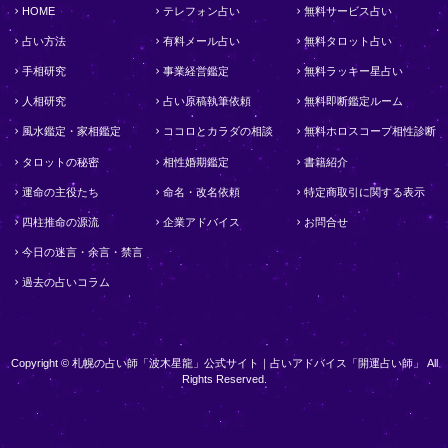
HOME
テレフォン占い
無料サービス占い
占い方法
有料メール占い
無料タロット占い
手相研究
事業経営鑑定
無料ラッキー星占い
人相研究
占い原稿執筆依頼
無料即断鑑定ルーム
風水鑑定・家相鑑定
ココロとカラダの相談
無料ホロスコープ相性診断
タロットの秘密
相性婚期鑑定
書籍紹介
運命の主役たち
命名・改名依頼
特定商取引に関する表示
四柱推命の源流
企業アドバイス
お問合せ
今日の迷言・余言・禁言
過去の占いコラム
Copyright © 札幌の占い師「波木星龍」公式サイト｜占いアドバイス「開運占い師」 All
Rights Reserved.