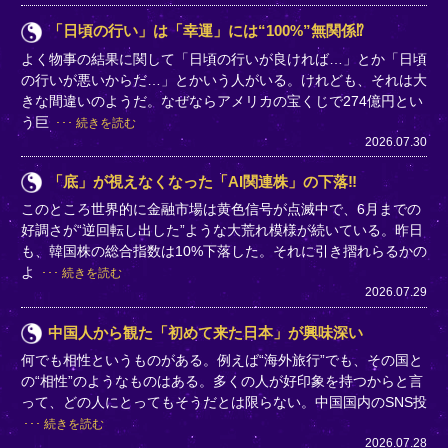
「日頃の行い」は「幸運」には“100%”無関係⁉
よく物事の結果に関して「日頃の行いが良ければ…」とか「日頃
の行いが悪いからだ…」とかいう人がいる。けれども、それは大
きな間違いのようだ。なぜならアメリカの宝くじで274億円とい
う巨
続きを読む
2026.07.30
「底」が視えなくなった「AI関連株」の下落‼
このところ世界的に金融市場は黄色信号が点滅中で、6月までの
好調さが“逆回転し出した”ような大荒れ模様が続いている。昨日
も、韓国株の総合指数は10%下落した。それに引き摺れらるかの
よ
続きを読む
2026.07.29
中国人から観た「初めて来た日本」が興味深い
何でも相性というものがある。例えば“海外旅行”でも、その国と
の“相性”のようなものはある。多くの人が好印象を持つからと言
って、どの人にとってもそうだとは限らない。中国国内のSNS投
続きを読む
2026.07.28