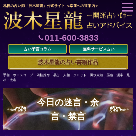
札幌の占い師「波木星龍」公式サイト ＜幸運への道案内＞
011-600-3833
占い予言コラム
無料サービス占い
波木星龍の占い書籍作品
手相・ホロスコープ・四柱推命・易占・人相・タロット・風水家相・墨色・測字・足
相・改名
今日の迷言・余
言・禁言