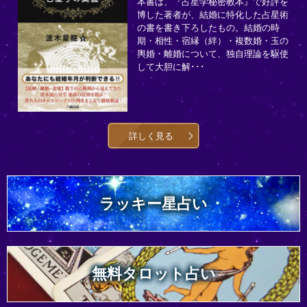
本書は、『占星学秘密教本』で好評を
博した著者が、結婚に特化した占星術
の書を書き下ろしたもの。結婚の時
期・相性・宿縁（絆）・複数婚・玉の
輿婚・離婚について、独自理論を駆使
して大胆に解･･･
詳しく見る
ラッキー星占い
無料タロット占い