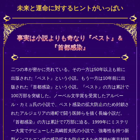
未来と運命に対するヒントがいっぱい
事実は小説よりも奇なり『ペスト』＆
『首都感染』
二つの本が密かに売れている。その一方は50年以上も前に
出版された『ペスト』という小説。もう一方は10年前に出
版された『首都感染』という小説。『ペスト』の方は累計で
100万部を突破した。ノーベル文学賞を受賞したアルベー
ル・カミュ氏の小説で、ペスト感染の拡大防止のため封鎖さ
れたアルジェリアの港町で闘う医師らを描く長編小説だ。
『首都感染』の方は累計で7万部に迫る。1999年にミステリ
ー大賞でデビューした高嶋哲夫氏の小説で、強毒性を持つ新
型インフルエンザの感染拡大を防止するため首相が東京封鎖