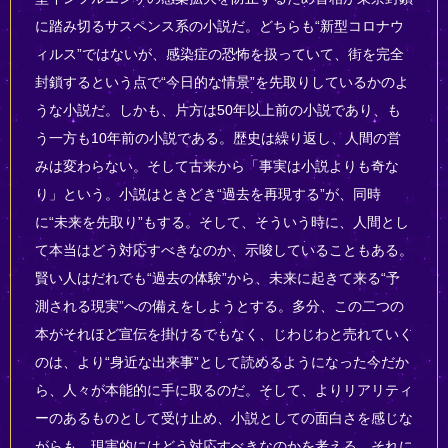
に踏み切るサスペンス系の小説だ。どちらも“新型コロナウ
ィルス”ではないが、感染症の恐怖を扱っていて、街を完全
封鎖するという点で“今日的な情景”を先取りしているかのよ
うな小説だ。しかも、片方は50年以上前の小説であり、も
う一方も10年前の小説である。歴史は繰り返し、人間の営
みは変わらない。そして古来から「事実は小説よりも奇な
り」という。小説はときどき“過去を再現する”が、同時
に“未来を先取り”もする。そして、そういう時に、人間とし
て本当はどう対応すべきなのか、示唆していることもある。
賢い人はだれでも“過去の体験”から、未来に起きて来る“予
測される現実”への備えをしようとする。多分、この二つの
本がそれほど宣伝を掛けるでもなく、じわじわと売れていく
のは、より“身近な出来事”として読めるようになった今だか
ら、人々が本能的に手に取るのだ。そして、よりリアリティ
ーのあるものとして受け止め、小説としての面白さを感じな
がらも、現実的にはどう対応すべきなのかを考える。それに