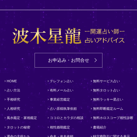
お申込み・お問合せ
HOME
テレフォン占い
無料サービス占い
占い方法
有料メール占い
無料タロット占い
手相研究
事業経営鑑定
無料ラッキー星占い
人相研究
占い原稿執筆依頼
無料即断鑑定ルーム
風水鑑定・家相鑑定
ココロとカラダの相談
無料ホロスコープ相性診断
タロットの秘密
相性婚期鑑定
書籍紹介
運命の主役たち
命名・改名依頼
特定商取引に関する表示