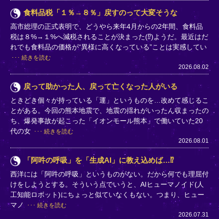
食料品税「１％→８％」戻すのって大変そうな
高市総理の正式表明で、どうやら来年4月からの2年間、食料品
税は８%→１%へ減税されることが決まった(⁉)ようだ。最近はだ
れでも食料品の価格が“異様に高くなっている”ことは実感してい
続きを読む
2026.08.02
戻って助かった人、戻って亡くなった人がいる
ときどき個々が持っている「運」というものを…改めて感じるこ
とがある。今回の熊本地震で、地震の揺れがいったん収まったの
ち、爆発事故が起こった「イオンモール熊本」で働いていた20
代の女
続きを読む
2026.08.01
「阿吽の呼吸」を「生成AI」に教え込めば…⁉
西洋には「阿吽の呼吸」というものがない。だから何でも理屈付
けをしようとする。そういう点でいうと、AIヒューマノイド(人
工知能ロボット)にちょっと似ていなくもない。つまり、ヒュー
マノ
続きを読む
2026.07.31