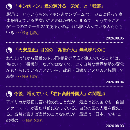
「キン肉マン」達の輝ける「栄光」と「転落」
最近は、どういうものか“キン肉マンブーム”で、ジムに通って身
体を鍛えている男女がことのほか多い。まるで、そうすること
が“一つのステータス”であるかのように思い込んでいる人たちも
いる
続きを読む
2026.08.05
「円安是正」目的の「為替介入」無意味なのに
わたしは前から最近のドル円相場で“円安が進んでいること”は、
俗にいう「投機筋」などではなくて、ごく自然な世界情勢の変化
がもたらしていることだから、政府・日銀がアメリカと協調して
為替
続きを読む
2026.08.04
今後、増えていく「在日高齢外国人」の問題点
アメリカが最初に言い始めたことだが、最近はどの国でも「自国
ファースト」が当たり前になっている。自分の国の人達を優先す
る。当然と言えば当然のことなのだが、最近は「日本」でも“こ
の種の
続きを読む
2026.08.03