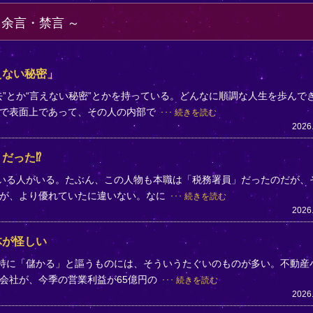
・余言・禁言
えない秘密」
”とか“言えない秘密”とかを持っている。どんなに順調な人生を歩んで
まで表面上であって、その人の内部で
続きを読む
2026
だった⁉
ている人がいる。たぶん、この人物も本職は「税務署員」だったのだが、
方が、より優れていたに違いない。なに
続きを読む
2026
体が怪しい
。特に「儲かる」と謳うものには、そういうたぐいのものが多い。不動産
会社が、今季の営業利益が65億円の
続きを読む
2026