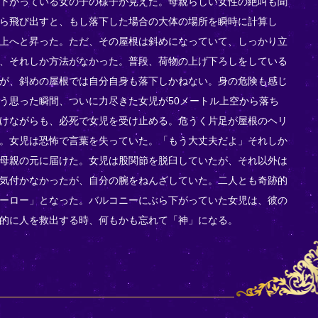
下がっている女の子の様子が見えた。母親らしい女性の絶叫も聞
ら飛び出すと、もし落下した場合の大体の場所を瞬時に計算し
上へと昇った。ただ、その屋根は斜めになっていて、しっかり立
、それしか方法がなかった。普段、荷物の上げ下ろしをしている
が、斜めの屋根では自分自身も落下しかねない。身の危険も感じ
う思った瞬間、ついに力尽きた女児が50メートル上空から落ち
けながらも、必死で女児を受け止める。危うく片足が屋根のヘリ
。女児は恐怖で言葉を失っていた。「もう大丈夫だよ」それしか
母親の元に届けた。女児は股関節を脱臼していたが、それ以外は
気付かなかったが、自分の腕をねんざしていた。二人とも奇跡的
ーロー」となった。バルコニーにぶら下がっていた女児は、彼の
的に人を救出する時、何もかも忘れて「神」になる。