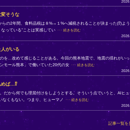
2026
大変そうな
らの2年間、食料品税は８%→１%へ減税されることが決まった(⁉)よ
くなっている”ことは実感してい
続きを読む
2026
た人がいる
のを…改めて感じることがある。今回の熊本地震で、地震の揺れがいっ
ンモール熊本」で働いていた20代の女
続きを読む
2026
めば…⁉
。だから何でも理屈付けをしようとする。そういう点でいうと、AIヒュ
ていなくもない。つまり、ヒューマノ
続きを読む
2026
記事一覧を