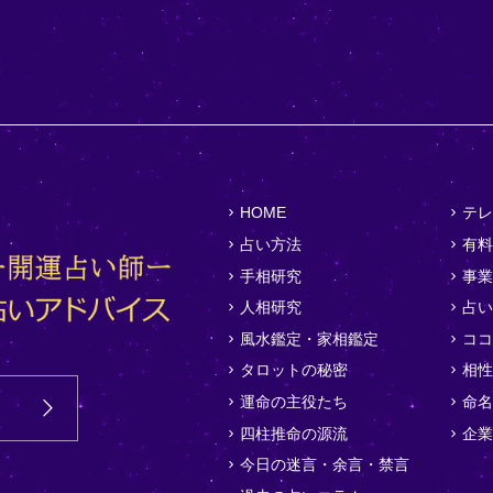
HOME
テレ
占い方法
有料
手相研究
事業
人相研究
占い
風水鑑定・家相鑑定
ココ
タロットの秘密
相性
運命の主役たち
命名
四柱推命の源流
企業
今日の迷言・余言・禁言