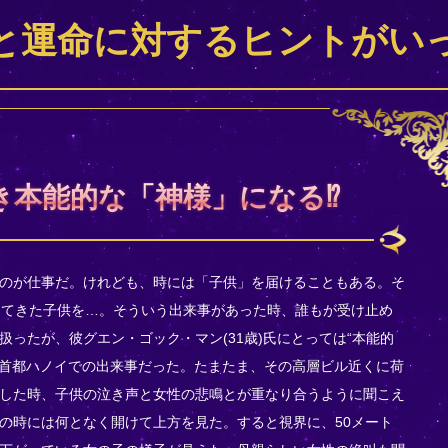
と運命に対するヒントがい
き本能的な「神様」になる⁉
のが仕事だ。けれども、時には「子供」を届けることもある。そ
してきた子供を…。そういう出来事があった時、誰もが受け止め
ったが、彼グエン・ゴック・マン(31歳)氏にとっては“本能的
の首都ハノイでの出来事だった。たまたま、その高層ビル近くに荷
した時、子供の泣き声と女性の悲鳴とが重なり合うように聞こえ
の時には何となく開けて上方を見た。すると視界に、50メート