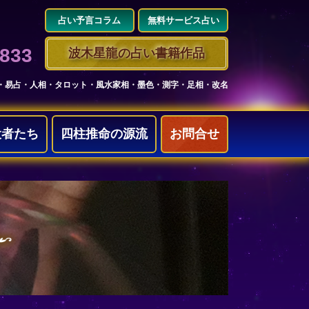
占い予言コラム
無料サービス占い
3833
波木星龍の占い書籍作品
・易占・人相・タロット・風水家相・墨色・測字・足相・改名
役者たち
四柱推命の源流
お問合せ