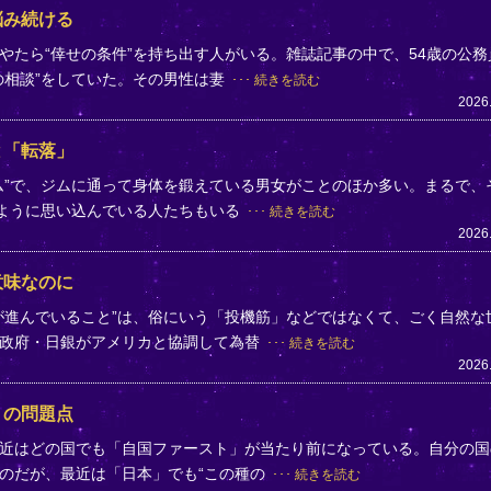
悩み続ける
やたら“倖せの条件”を持ち出す人がいる。雑誌記事の中で、54歳の公務
の相談”をしていた。その男性は妻
続きを読む
2026
と「転落」
ム”で、ジムに通って身体を鍛えている男女がことのほか多い。まるで、
のように思い込んでいる人たちもいる
続きを読む
2026
意味なのに
が進んでいること”は、俗にいう「投機筋」などではなくて、ごく自然な
、政府・日銀がアメリカと協調して為替
続きを読む
2026
」の問題点
近はどの国でも「自国ファースト」が当たり前になっている。自分の国
のだが、最近は「日本」でも“この種の
続きを読む