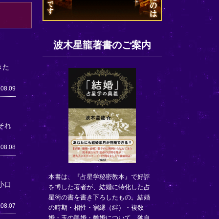
波木星龍著書のご案内
きた
.08.09
それ
.08.08
本書は、『占星学秘密教本』で好評
小口
を博した著者が、結婚に特化した占
星術の書を書き下ろしたもの。結婚
.08.07
の時期・相性・宿縁（絆）・複数
婚・玉の輿婚・離婚について、独自