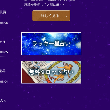
理論を駆使して大胆に解･･･
員男
詳しく見る
.08.06
そう
ラッキー星占い
.08.05
世界
無料タロット占い
.08.04
の人