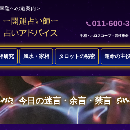
＜幸運への道案内＞
011-600-
手相・ホロスコープ・四柱推命
相研究
風水・家相
タロットの秘密
運命の主
今日の迷言・余言・禁言