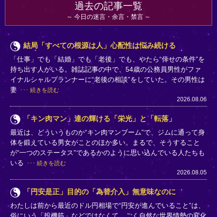
過去の記事一覧
今日の迷言・余言・禁言
結局「すべての根源は人」心配性は悩み続ける
「仕事」でも「結婚」でも「老後」でも、やたら“倖せの条件”を
持ち出す人がいる。雑誌記事の中で、54歳の公務員男性がファ
イナルシャルプランナーに“老後の相談”をしていた。その男性は
妻
続きを読む
2026.08.06
「キン肉マン」達の輝ける「栄光」と「転落」
最近は、どういうものか“キン肉マンブーム”で、ジムに通って身
体を鍛えている男女がことのほか多い。まるで、そうすること
が“一つのステータス”であるかのように思い込んでいる人たちも
いる
続きを読む
2026.08.05
「円安是正」目的の「為替介入」無意味なのに
わたしは前から最近のドル円相場で“円安が進んでいること”は、
俗にいう「投機筋」などではなくて、ごく自然な世界情勢の変化