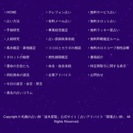
HOME
テレフォン占い
無料サービス占い
占い方法
有料メール占い
無料タロット占い
手相研究
事業経営鑑定
無料ラッキー星占い
人相研究
占い原稿執筆依頼
無料即断鑑定ルーム
風水鑑定・家相鑑定
ココロとカラダの相談
無料ホロスコープ相性診断
タロットの秘密
相性婚期鑑定
書籍紹介
運命の主役たち
命名・改名依頼
特定商取引に関する表示
四柱推命の源流
企業アドバイス
お問合せ
今日の迷言・余言・禁言
過去の占いコラム
Copyright © 札幌の占い師「波木星龍」公式サイト｜占いアドバイス「開運占い師」 All
Rights Reserved.