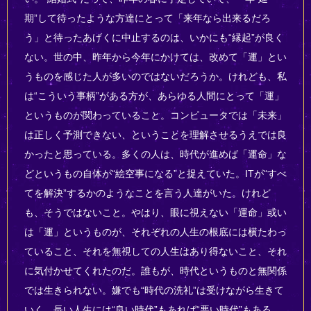
期”して待ったような方達にとって「来年なら出来るだろ
う」と待ったあげくに中止するのは、いかにも“縁起”が良く
ない。世の中、昨年から今年にかけては、改めて「運」とい
うものを感じた人が多いのではないだろうか。けれども、私
は“こういう事柄”がある方が、あらゆる人間にとって「運」
というものが関わっていること。コンピュータでは「未来」
は正しく予測できない、ということを理解させるうえでは良
かったと思っている。多くの人は、時代が進めば「運命」な
どというもの自体が“絵空事になる”と捉えていた。ITが“すべ
てを解決”するかのようなことを言う人達がいた。けれど
も、そうではないこと。やはり、眼に視えない「運命」或い
は「運」というものが、それぞれの人生の根底には横たわっ
ていること、それを無視しての人生はあり得ないこと、それ
に気付かせてくれたのだ。誰もが、時代というものと無関係
では生きられない。嫌でも“時代の洗礼”は受けながら生きて
いく。長い人生には“良い時代”もあれば“悪い時代”もある。