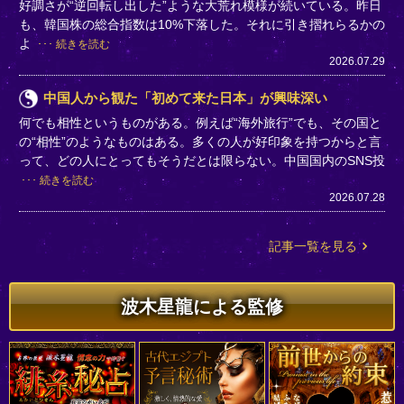
好調さが“逆回転し出した”ような大荒れ模様が続いている。昨日
も、韓国株の総合指数は10%下落した。それに引き摺れらるかの
よ
続きを読む
2026.07.29
中国人から観た「初めて来た日本」が興味深い
何でも相性というものがある。例えば“海外旅行”でも、その国と
の“相性”のようなものはある。多くの人が好印象を持つからと言
って、どの人にとってもそうだとは限らない。中国国内のSNS投
続きを読む
2026.07.28
記事一覧を見る
波木星龍による監修