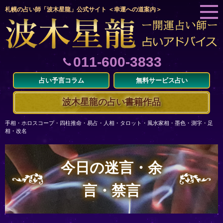
札幌の占い師「波木星龍」公式サイト ＜幸運への道案内＞
011-600-3833
占い予言コラム
無料サービス占い
波木星龍の占い書籍作品
手相・ホロスコープ・四柱推命・易占・人相・タロット・風水家相・墨色・測字・足
相・改名
今日の迷言・余
言・禁言