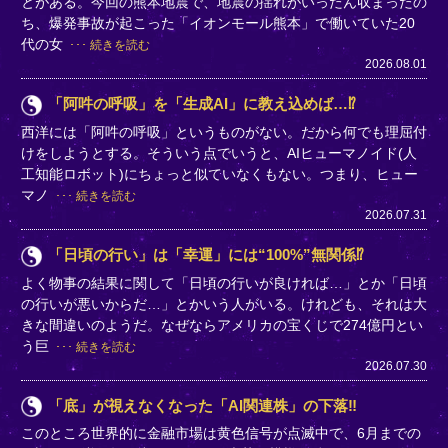
とがある。今回の熊本地震で、地震の揺れがいったん収まったの
ち、爆発事故が起こった「イオンモール熊本」で働いていた20
代の女
続きを読む
2026.08.01
「阿吽の呼吸」を「生成AI」に教え込めば…⁉
西洋には「阿吽の呼吸」というものがない。だから何でも理屈付
けをしようとする。そういう点でいうと、AIヒューマノイド(人
工知能ロボット)にちょっと似ていなくもない。つまり、ヒュー
マノ
続きを読む
2026.07.31
「日頃の行い」は「幸運」には“100%”無関係⁉
よく物事の結果に関して「日頃の行いが良ければ…」とか「日頃
の行いが悪いからだ…」とかいう人がいる。けれども、それは大
きな間違いのようだ。なぜならアメリカの宝くじで274億円とい
う巨
続きを読む
2026.07.30
「底」が視えなくなった「AI関連株」の下落‼
このところ世界的に金融市場は黄色信号が点滅中で、6月までの