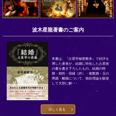
波木星龍著書のご案内
本書は、『占星学秘密教本』で好評を
博した著者が、結婚に特化した占星術
の書を書き下ろしたもの。結婚の時
期・相性・宿縁（絆）・複数婚・玉の
輿婚・離婚について、独自理論を駆使
して大胆に解･･･
詳しく見る