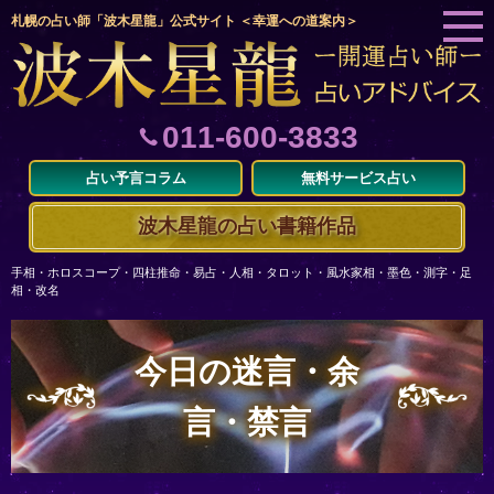
札幌の占い師「波木星龍」公式サイト ＜幸運への道案内＞
011-600-3833
占い予言コラム
無料サービス占い
波木星龍の占い書籍作品
手相・ホロスコープ・四柱推命・易占・人相・タロット・風水家相・墨色・測字・足
相・改名
今日の迷言・余
言・禁言