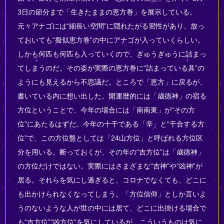
3日の節分まで「生きたままの恵方巻」を展示している。
元々アナゴには“細長い空間”に隠れたがる習性があり、放っ
ておいても“擬似恵方巻”の中にアナゴが入っていくらしい。
しかも何匹も何匹も入っていくので、ぎゅうぎゅうに詰まっ
てしまうのだ。その姿が実際の恵方巻に“詰まっている具”の
ようにも見えるから不思議だ。ところで「恵方」に戻るが、
書いている内に想い出した。開運暦的には「歳徳神」の宿る
方位ということで、今年の場合には「南南東」が“その方
位”にあたるはずだ。今年の十干である「辛」と“干合する方
位”で、この方位盤としては「24山方位」と呼ばれる方位区
分を用いる。断っておくが、その年の“吉方位”は「歳徳神」
の方位だけではない。実際にはさまざまな“吉神”や“凶神”が
居る。それらを気にし過ぎると、コロナでなくても、どこに
も出かけられなくなってしまう。「方位信仰」としか言いよ
うのないような人が世の中には居て、どこに出掛ける場合で
も“吉方位”“凶方位”を気にしているが、こういうものは気に