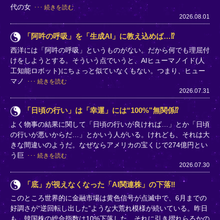
代の女
続きを読む
2026.08.01
「阿吽の呼吸」を「生成AI」に教え込めば…⁉
西洋には「阿吽の呼吸」というものがない。だから何でも理屈付
けをしようとする。そういう点でいうと、AIヒューマノイド(人
工知能ロボット)にちょっと似ていなくもない。つまり、ヒュー
マノ
続きを読む
2026.07.31
「日頃の行い」は「幸運」には“100%”無関係⁉
よく物事の結果に関して「日頃の行いが良ければ…」とか「日頃
の行いが悪いからだ…」とかいう人がいる。けれども、それは大
きな間違いのようだ。なぜならアメリカの宝くじで274億円とい
う巨
続きを読む
2026.07.30
「底」が視えなくなった「AI関連株」の下落‼
このところ世界的に金融市場は黄色信号が点滅中で、6月までの
好調さが“逆回転し出した”ような大荒れ模様が続いている。昨日
も、韓国株の総合指数は10%下落した。それに引き摺れらるかの