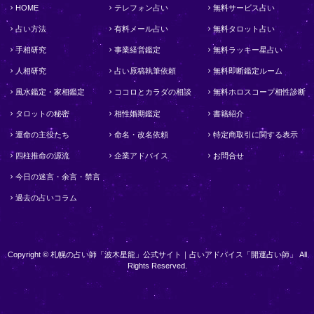
HOME
テレフォン占い
無料サービス占い
占い方法
有料メール占い
無料タロット占い
手相研究
事業経営鑑定
無料ラッキー星占い
人相研究
占い原稿執筆依頼
無料即断鑑定ルーム
風水鑑定・家相鑑定
ココロとカラダの相談
無料ホロスコープ相性診断
タロットの秘密
相性婚期鑑定
書籍紹介
運命の主役たち
命名・改名依頼
特定商取引に関する表示
四柱推命の源流
企業アドバイス
お問合せ
今日の迷言・余言・禁言
過去の占いコラム
Copyright © 札幌の占い師「波木星龍」公式サイト｜占いアドバイス「開運占い師」 All
Rights Reserved.