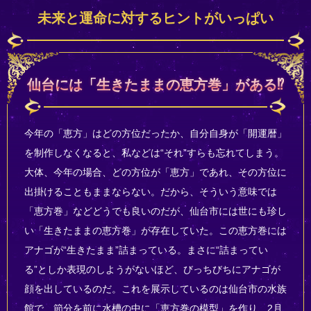
未来と運命に対するヒントがいっぱい
仙台には「生きたままの恵方巻」がある⁉
今年の「恵方」はどの方位だったか、自分自身が「開運暦」
を制作しなくなると、私などは“それ”すらも忘れてしまう。
大体、今年の場合、どの方位が「恵方」であれ、その方位に
出掛けることもままならない。だから、そういう意味では
「恵方巻」などどうでも良いのだが、仙台市には世にも珍し
い「生きたままの恵方巻」が存在していた。この恵方巻には
アナゴが“生きたまま”詰まっている。まさに“詰まってい
る”としか表現のしようがないほど、びっちびちにアナゴが
顔を出しているのだ。これを展示しているのは仙台市の水族
館で、節分を前に水槽の中に「恵方巻の模型」を作り、2月