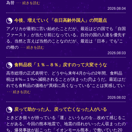
為替
続きを読む
2026.08.04
今後、増えていく「在日高齢外国人」の問題点
アメリカが最初に言い始めたことだが、最近はどの国でも「自国
ファースト」が当たり前になっている。自分の国の人達を優先す
る。当然と言えば当然のことなのだが、最近は「日本」でも“こ
の種の
続きを読む
2026.08.03
食料品税「１％→８％」戻すのって大変そうな
高市総理の正式表明で、どうやら来年4月からの2年間、食料品
税は８%→１%へ減税されることが決まった(⁉)ようだ。最近はだ
れでも食料品の価格が“異様に高くなっている”ことは実感してい
続きを読む
2026.08.02
戻って助かった人、戻って亡くなった人がいる
ときどき個々が持っている「運」というものを…改めて感じるこ
とがある。今回の熊本地震で、地震の揺れがいったん収まったの
ち、爆発事故が起こった「イオンモール熊本」で働いていた20