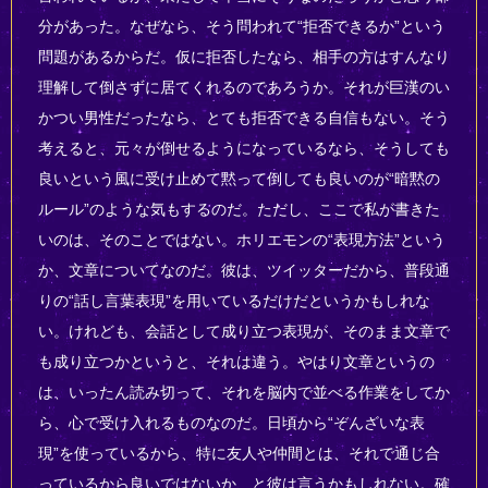
分があった。なぜなら、そう問われて“拒否できるか”という
問題があるからだ。仮に拒否したなら、相手の方はすんなり
理解して倒さずに居てくれるのであろうか。それが巨漢のい
かつい男性だったなら、とても拒否できる自信もない。そう
考えると、元々が倒せるようになっているなら、そうしても
良いという風に受け止めて黙って倒しても良いのが“暗黙の
ルール”のような気もするのだ。ただし、ここで私が書きた
いのは、そのことではない。ホリエモンの“表現方法”という
か、文章についてなのだ。彼は、ツイッターだから、普段通
りの“話し言葉表現”を用いているだけだというかもしれな
い。けれども、会話として成り立つ表現が、そのまま文章で
も成り立つかというと、それは違う。やはり文章というの
は、いったん読み切って、それを脳内で並べる作業をしてか
ら、心で受け入れるものなのだ。日頃から“ぞんざいな表
現”を使っているから、特に友人や仲間とは、それで通じ合
っているから良いではないか、と彼は言うかもしれない。確