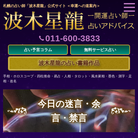
札幌の占い師「波木星龍」公式サイト ＜幸運への道案内＞
011-600-3833
占い予言コラム
無料サービス占い
波木星龍の占い書籍作品
手相・ホロスコープ・四柱推命・易占・人相・タロット・風水家相・墨色・測字・足
相・改名
今日の迷言・余
言・禁言