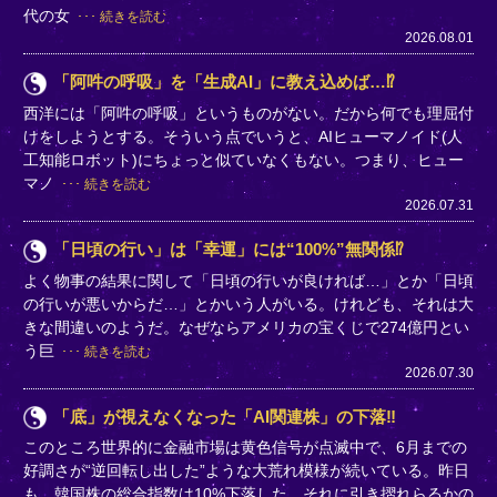
代の女
続きを読む
2026.08.01
「阿吽の呼吸」を「生成AI」に教え込めば…⁉
西洋には「阿吽の呼吸」というものがない。だから何でも理屈付
けをしようとする。そういう点でいうと、AIヒューマノイド(人
工知能ロボット)にちょっと似ていなくもない。つまり、ヒュー
マノ
続きを読む
2026.07.31
「日頃の行い」は「幸運」には“100%”無関係⁉
よく物事の結果に関して「日頃の行いが良ければ…」とか「日頃
の行いが悪いからだ…」とかいう人がいる。けれども、それは大
きな間違いのようだ。なぜならアメリカの宝くじで274億円とい
う巨
続きを読む
2026.07.30
「底」が視えなくなった「AI関連株」の下落‼
このところ世界的に金融市場は黄色信号が点滅中で、6月までの
好調さが“逆回転し出した”ような大荒れ模様が続いている。昨日
も、韓国株の総合指数は10%下落した。それに引き摺れらるかの