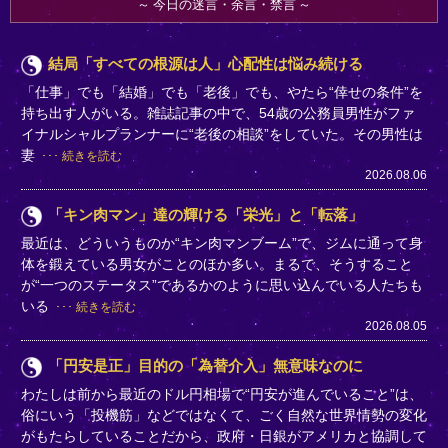
今日の迷言・余言・禁言
結局「すべての根源は人」心配性は悩み続ける
「仕事」でも「結婚」でも「老後」でも、やたら“倖せの条件”を
持ち出す人がいる。雑誌記事の中で、54歳の公務員男性がファ
イナルシャルプランナーに“老後の相談”をしていた。その男性は
妻
続きを読む
2026.08.06
「キン肉マン」達の輝ける「栄光」と「転落」
最近は、どういうものか“キン肉マンブーム”で、ジムに通って身
体を鍛えている男女がことのほか多い。まるで、そうすること
が“一つのステータス”であるかのように思い込んでいる人たちも
いる
続きを読む
2026.08.05
「円安是正」目的の「為替介入」無意味なのに
わたしは前から最近のドル円相場で“円安が進んでいること”は、
俗にいう「投機筋」などではなくて、ごく自然な世界情勢の変化
がもたらしていることだから、政府・日銀がアメリカと協調して