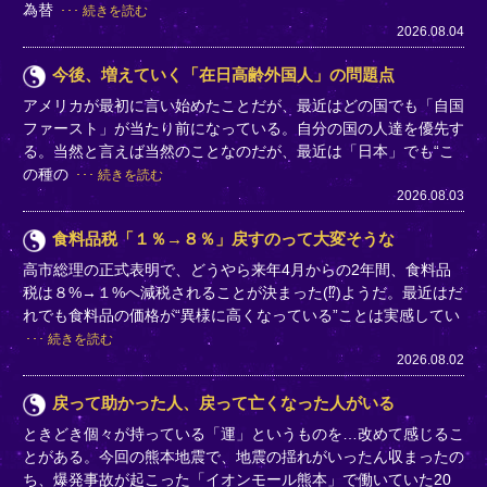
為替
続きを読む
2026.08.04
今後、増えていく「在日高齢外国人」の問題点
アメリカが最初に言い始めたことだが、最近はどの国でも「自国
ファースト」が当たり前になっている。自分の国の人達を優先す
る。当然と言えば当然のことなのだが、最近は「日本」でも“こ
の種の
続きを読む
2026.08.03
食料品税「１％→８％」戻すのって大変そうな
高市総理の正式表明で、どうやら来年4月からの2年間、食料品
税は８%→１%へ減税されることが決まった(⁉)ようだ。最近はだ
れでも食料品の価格が“異様に高くなっている”ことは実感してい
続きを読む
2026.08.02
戻って助かった人、戻って亡くなった人がいる
ときどき個々が持っている「運」というものを…改めて感じるこ
とがある。今回の熊本地震で、地震の揺れがいったん収まったの
ち、爆発事故が起こった「イオンモール熊本」で働いていた20