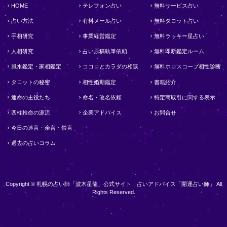
HOME
テレフォン占い
無料サービス占い
占い方法
有料メール占い
無料タロット占い
手相研究
事業経営鑑定
無料ラッキー星占い
人相研究
占い原稿執筆依頼
無料即断鑑定ルーム
風水鑑定・家相鑑定
ココロとカラダの相談
無料ホロスコープ相性診断
タロットの秘密
相性婚期鑑定
書籍紹介
運命の主役たち
命名・改名依頼
特定商取引に関する表示
四柱推命の源流
企業アドバイス
お問合せ
今日の迷言・余言・禁言
過去の占いコラム
Copyright © 札幌の占い師「波木星龍」公式サイト｜占いアドバイス「開運占い師」 All
Rights Reserved.