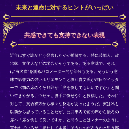
未来と運命に対するヒントがいっぱい
共感できても支持できない表現
近年はすぐ誰がどう発言したかが拡散する。特に芸能人、政
治家、文化人などの場合がそうである。ある意味で、それ
は“有名度”を測るバロメーター的な部分もある。そういう意
味で影響力の強いホリエモンこと堀江貴文氏が昨日ツイッタ
ーで《前の席のくそ野郎が「席を倒してもいいですか」と聞
いてきやがる。ウゼェ。勝手に倒せや》と投稿した。それに
対して、賛否双方から様々な反応があったようだ。実は私も
以前から思っていることだが、公共車内で前の席から後ろの
席へ「席を倒して良いですか」と問うことはマナーのように
言われているが、果たして本当にそうなのだろうかと思う部