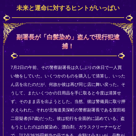
未来と運命に対するヒントがいっぱい
副署長が「白髪染め」盗んで現行犯逮
捕！
7月2日の午前、その警察副署長は久しぶりの休日で一人買
い物をしていた。いくつかのものを購入して清算し、いった
ん店を出たのだが、何故か彼は再び同じ店に舞い戻った。そ
うして、またいくつかの日用品を手に取ると今度は清算せ
ず、そのまま店を出ようとした。当然、彼は警備員に取り押
さえられた。それが北海道美深町の警察副署長である室田裕
二容疑者(57歳)だった。彼は犯行を全面的に認めている。盗
もうとしたのは白髪染め、漂白剤、ガラスクリーナーなど
で、計7点2625円相当の品である。金額は小さいが、品数が