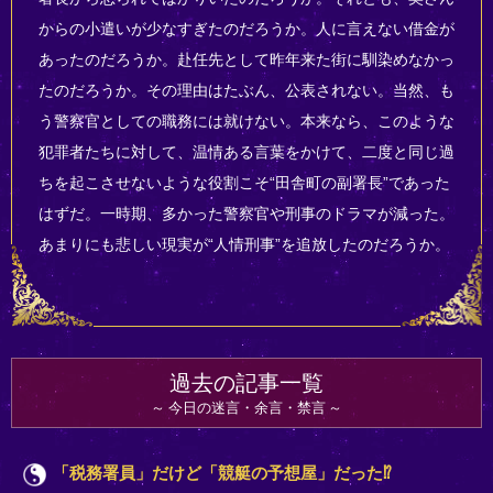
からの小遣いが少なすぎたのだろうか。人に言えない借金が
あったのだろうか。赴任先として昨年来た街に馴染めなかっ
たのだろうか。その理由はたぶん、公表されない。当然、も
う警察官としての職務には就けない。本来なら、このような
犯罪者たちに対して、温情ある言葉をかけて、二度と同じ過
ちを起こさせないような役割こそ“田舎町の副署長”であった
はずだ。一時期、多かった警察官や刑事のドラマが減った。
あまりにも悲しい現実が“人情刑事”を追放したのだろうか。
過去の記事一覧
今日の迷言・余言・禁言
「税務署員」だけど「競艇の予想屋」だった⁉