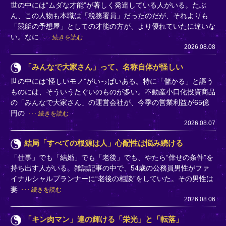
世の中には“ムダな才能”が著しく発達している人がいる。たぶ
ん、この人物も本職は「税務署員」だったのだが、それよりも
「競艇の予想屋」としての才能の方が、より優れていたに違いな
い。なに
続きを読む
2026.08.08
「みんなで大家さん」って、名称自体が怪しい
世の中には“怪しいモノ”がいっぱいある。特に「儲かる」と謳う
ものには、そういうたぐいのものが多い。不動産小口化投資商品
の「みんなで大家さん」の運営会社が、今季の営業利益が65億
円の
続きを読む
2026.08.07
結局「すべての根源は人」心配性は悩み続ける
「仕事」でも「結婚」でも「老後」でも、やたら“倖せの条件”を
持ち出す人がいる。雑誌記事の中で、54歳の公務員男性がファ
イナルシャルプランナーに“老後の相談”をしていた。その男性は
妻
続きを読む
2026.08.06
「キン肉マン」達の輝ける「栄光」と「転落」