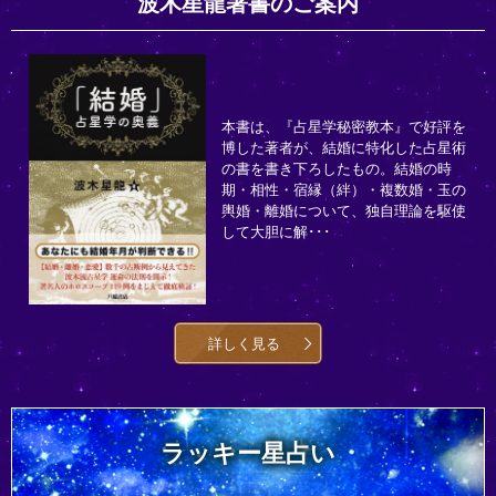
波木星龍著書のご案内
本書は、『占星学秘密教本』で好評を
博した著者が、結婚に特化した占星術
の書を書き下ろしたもの。結婚の時
期・相性・宿縁（絆）・複数婚・玉の
輿婚・離婚について、独自理論を駆使
して大胆に解･･･
詳しく見る
ラッキー星占い