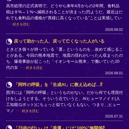
高市総理の正式表明で、どうやら来年4月からの2年間、食料品
税は８%→１%へ減税されることが決まった(⁉)ようだ。最近はだ
れでも食料品の価格が“異様に高くなっている”ことは実感してい
続きを読む
2026.08.02
戻って助かった人、戻って亡くなった人がいる
ときどき個々が持っている「運」というものを…改めて感じるこ
とがある。今回の熊本地震で、地震の揺れがいったん収まったの
ち、爆発事故が起こった「イオンモール熊本」で働いていた20
代の女
続きを読む
2026.08.01
「阿吽の呼吸」を「生成AI」に教え込めば…⁉
西洋には「阿吽の呼吸」というものがない。だから何でも理屈付
けをしようとする。そういう点でいうと、AIヒューマノイド(人
工知能ロボット)にちょっと似ていなくもない。つまり、ヒュー
マノ
続きを読む
2026.07.31
「日頃の行い」は「幸運」には“100%”無関係⁉