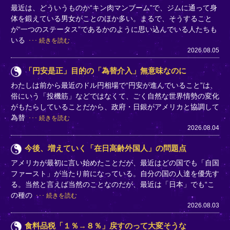
最近は、どういうものか“キン肉マンブーム”で、ジムに通って身
体を鍛えている男女がことのほか多い。まるで、そうすること
が“一つのステータス”であるかのように思い込んでいる人たちも
いる
続きを読む
2026.08.05
「円安是正」目的の「為替介入」無意味なのに
わたしは前から最近のドル円相場で“円安が進んでいること”は、
俗にいう「投機筋」などではなくて、ごく自然な世界情勢の変化
がもたらしていることだから、政府・日銀がアメリカと協調して
為替
続きを読む
2026.08.04
今後、増えていく「在日高齢外国人」の問題点
アメリカが最初に言い始めたことだが、最近はどの国でも「自国
ファースト」が当たり前になっている。自分の国の人達を優先す
る。当然と言えば当然のことなのだが、最近は「日本」でも“こ
の種の
続きを読む
2026.08.03
食料品税「１％→８％」戻すのって大変そうな