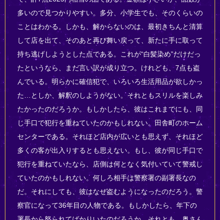
多いので見つかりやすい。多分、小学生でも、そのくらいの
ことはわかる。しかも、解からないのは、最初きちんと清算
して店を出て、そのあと再び舞い戻って、新たに手に取って
持ち逃げしようとした点である。これが“白髪染め”だけだっ
たというなら、まだ言い訳が成り立つ。けれども、7点も盗
んでいる。明らかに確信犯で、いろいろ生活用品が欲しかっ
た…としか、解釈のしようがない。それともスリルを楽しみ
たかったのだろうか。もしかしたら、彼はこれまでにも、同
じ手口で犯行を重ねていたのかもしれない。田舎町のホーム
センターである。それほど店内が広いとも思えず、それほど
多くの客が出入りするとも思えない。もし、彼が同じ手口で
犯行を重ねていたなら、店側は何となく気付いていて警戒し
ていたのかもしれない。何しろ相手は警察署の副署長なの
だ。それにしても、彼はなぜ盗むようになったのだろう。警
察官になって36年目の人物である。もしかしたら、年下の
署長から怒られてばかりいたのだろうか。それとも、奥さん