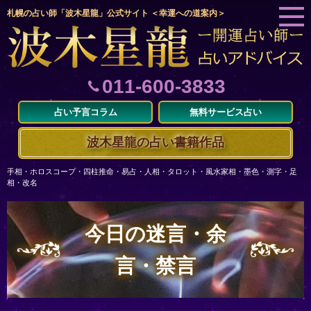
札幌の占い師「波木星龍」公式サイト ＜幸運への道案内＞
011-600-3833
占い予言コラム
無料サービス占い
波木星龍の占い書籍作品
手相・ホロスコープ・四柱推命・易占・人相・タロット・風水家相・墨色・測字・足
相・改名
今日の迷言・余
言・禁言