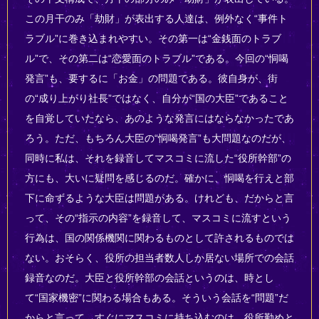
この月干のみ「劫財」が表出する人達は、例外なく“事件ト
ラブル”に巻き込まれやすい。その第一は“金銭面のトラブ
ル”で、その第二は“恋愛面のトラブル”である。今回の“恫喝
発言”も、要するに「お金」の問題である。彼自身が、街
の“成り上がり社長”ではなく、自分が“国の大臣”であること
を自覚していたなら、あのような発言にはならなかったであ
ろう。ただ、もちろん大臣の“恫喝発言”も大問題なのだが、
同時に私は、それを録音してマスコミに流した“役所幹部”の
方にも、大いに疑問を感じるのだ。確かに、恫喝を行えと部
下に命ずるような大臣は問題がある。けれども、だからと言
って、その“指示の内容”を録音して、マスコミに流すという
行為は、国の関係機関に関わるものとして許されるものでは
ない。おそらく、役所の担当者数人しか居ない場所での会話
録音なのだ。大臣と役所幹部の会話というのは、時とし
て“国家機密”に関わる場合もある。そういう会話を“問題”だ
からと言って、すぐにマスコミに持ち込むのは、役所勤めと