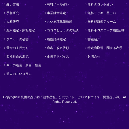
占い方法
有料メール占い
無料タロット占い
手相研究
事業経営鑑定
無料ラッキー星占い
人相研究
占い原稿執筆依頼
無料即断鑑定ルーム
風水鑑定・家相鑑定
ココロとカラダの相談
無料ホロスコープ相性診断
タロットの秘密
相性婚期鑑定
書籍紹介
運命の主役たち
命名・改名依頼
特定商取引に関する表示
四柱推命の源流
企業アドバイス
お問合せ
今日の迷言・余言・禁言
過去の占いコラム
Copyright © 札幌の占い師「波木星龍」公式サイト｜占いアドバイス「開運占い師」 All
Rights Reserved.