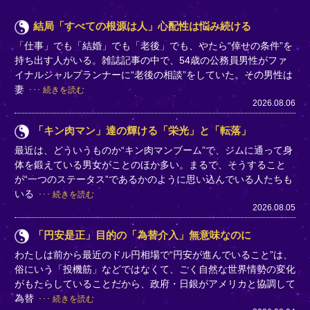
結局「すべての根源は人」心配性は悩み続ける
「仕事」でも「結婚」でも「老後」でも、やたら“倖せの条件”を
持ち出す人がいる。雑誌記事の中で、54歳の公務員男性がファ
イナルシャルプランナーに“老後の相談”をしていた。その男性は
妻
続きを読む
2026.08.06
「キン肉マン」達の輝ける「栄光」と「転落」
最近は、どういうものか“キン肉マンブーム”で、ジムに通って身
体を鍛えている男女がことのほか多い。まるで、そうすること
が“一つのステータス”であるかのように思い込んでいる人たちも
いる
続きを読む
2026.08.05
「円安是正」目的の「為替介入」無意味なのに
わたしは前から最近のドル円相場で“円安が進んでいること”は、
俗にいう「投機筋」などではなくて、ごく自然な世界情勢の変化
がもたらしていることだから、政府・日銀がアメリカと協調して
為替
続きを読む