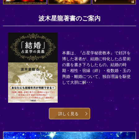
波木星龍著書のご案内
本書は、『占星学秘密教本』で好評を
博した著者が、結婚に特化した占星術
の書を書き下ろしたもの。結婚の時
期・相性・宿縁（絆）・複数婚・玉の
輿婚・離婚について、独自理論を駆使
して大胆に解･･･
詳しく見る