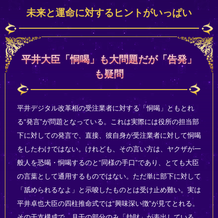
未来と運命に対するヒントがいっぱい
平井大臣「恫喝」も大問題だが「告発」
も疑問
平井デジタル改革相の受注業者に対する「恫喝」ともとれ
る“発言”が問題となっている。これは実際には役所の担当部
下に対しての発言で、直接、彼自身が受注業者に対して恫喝
をしたわけではない。けれども、その言い方は、ヤクザが一
般人を恐喝・恫喝するのと“同様の手口”であり、とても大臣
の言葉として通用するものではない。ただ単に部下に対して
「舐められるなよ」と示唆したものとは受け止め難い。実は
平井卓也大臣の四柱推命式では“興味深い徴”が見てとれる。
その干支構成で、月干の部分のみ「劫財」が表出している。