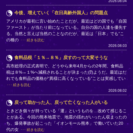
2026.08.04
今後、増えていく「在日高齢外国人」の問題点
アメリカが最初に言い始めたことだが、最近はどの国でも「自国
ファースト」が当たり前になっている。自分の国の人達を優先す
る。当然と言えば当然のことなのだが、最近は「日本」でも“こ
の種の
続きを読む
2026.08.03
食料品税「１％→８％」戻すのって大変そうな
高市総理の正式表明で、どうやら来年4月からの2年間、食料品
税は８%→１%へ減税されることが決まった(⁉)ようだ。最近はだ
れでも食料品の価格が“異様に高くなっている”ことは実感してい
続きを読む
2026.08.02
戻って助かった人、戻って亡くなった人がいる
ときどき個々が持っている「運」というものを…改めて感じるこ
とがある。今回の熊本地震で、地震の揺れがいったん収まったの
ち、爆発事故が起こった「イオンモール熊本」で働いていた20
代の女
続きを読む