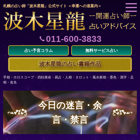
札幌の占い師「波木星龍」公式サイト ＜幸運への道案内＞
011-600-3833
占い予言コラム
無料サービス占い
波木星龍の占い書籍作品
手相・ホロスコープ・四柱推命・易占・人相・タロット・風水家相・墨色・測字・足
相・改名
今日の迷言・余
言・禁言