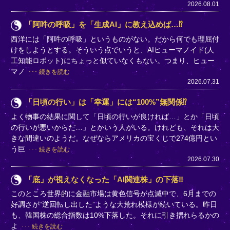
2026.08.01
「阿吽の呼吸」を「生成AI」に教え込めば…⁉
西洋には「阿吽の呼吸」というものがない。だから何でも理屈付
けをしようとする。そういう点でいうと、AIヒューマノイド(人
工知能ロボット)にちょっと似ていなくもない。つまり、ヒュー
マノ
続きを読む
2026.07.31
「日頃の行い」は「幸運」には“100%”無関係⁉
よく物事の結果に関して「日頃の行いが良ければ…」とか「日頃
の行いが悪いからだ…」とかいう人がいる。けれども、それは大
きな間違いのようだ。なぜならアメリカの宝くじで274億円とい
う巨
続きを読む
2026.07.30
「底」が視えなくなった「AI関連株」の下落‼
このところ世界的に金融市場は黄色信号が点滅中で、6月までの
好調さが“逆回転し出した”ような大荒れ模様が続いている。昨日
も、韓国株の総合指数は10%下落した。それに引き摺れらるかの
よ
続きを読む