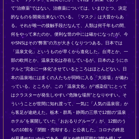
て“治療薬”ではない。治療薬については、いまひとつ、決定
的なものを開発出来ないでいる。「マスク」は大昔からあ
る。それが唯一の接触手段だなんて、人類は何千年もの間、
何をやって来たのか。便利な世の中には確かになったが、今
やSNSはその“弊害”の方が大きくなりつつある。日本では
「温泉文化」というものが早くから進化した。台湾とか、一
部の欧州とか、温泉文化は存在しているが、日本のようにホ
テルと“完全に一体化”させているところはほとんどない。日
本の温泉地には多くの人たちが同時に入る「大浴場」が備わ
っている。ところが、この「温泉文化」が“感染症”にとって
はクラスターが発生しやすい“危険な場所”となりやすい。そ
ういうことが世間に知れ渡って、一気に「人気の温泉宿」か
ら客足が途絶えた。栃木・群馬・静岡の三県で12館の“温泉
ホテル”を展開していた「おおるりグループ」が、12館のう
ちの10館を「閉館・売却する」と公表した。コロナの終息
が見通せないからである。何とか維持可能な2館を残して、