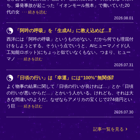
ち、爆発事故が起こった「イオンモール熊本」で働いていた20
代の女
続きを読む
2026.08.01
「阿吽の呼吸」を「生成AI」に教え込めば…⁉
西洋には「阿吽の呼吸」というものがない。だから何でも理屈付
けをしようとする。そういう点でいうと、AIヒューマノイド(人
工知能ロボット)にちょっと似ていなくもない。つまり、ヒュー
マノ
続きを読む
2026.07.31
「日頃の行い」は「幸運」には“100%”無関係⁉
よく物事の結果に関して「日頃の行いが良ければ…」とか「日頃
の行いが悪いからだ…」とかいう人がいる。けれども、それは大
きな間違いのようだ。なぜならアメリカの宝くじで274億円とい
う巨
続きを読む
2026.07.30
記事一覧を見る