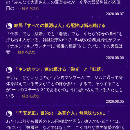
の「みんなで大家さん」の運営会社が、今季の営業利益が65億
円の
続きを読む
2026.08.07
結局「すべての根源は人」心配性は悩み続ける
「仕事」でも「結婚」でも「老後」でも、やたら“倖せの条件”を
持ち出す人がいる。雑誌記事の中で、54歳の公務員男性がファ
イナルシャルプランナーに“老後の相談”をしていた。その男性は
妻
続きを読む
2026.08.06
「キン肉マン」達の輝ける「栄光」と「転落」
最近は、どういうものか“キン肉マンブーム”で、ジムに通って身
体を鍛えている男女がことのほか多い。まるで、そうすること
が“一つのステータス”であるかのように思い込んでいる人たちも
いる
続きを読む
2026.08.05
「円安是正」目的の「為替介入」無意味なのに
わたしは前から最近のドル円相場で“円安が進んでいること”は、
俗にいう「投機筋」などではなくて、ごく自然な世界情勢の変化