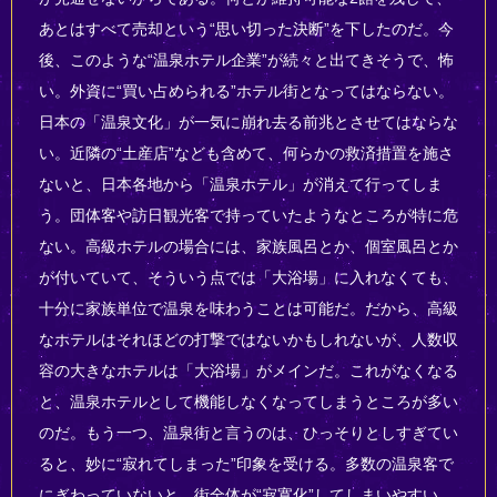
あとはすべて売却という“思い切った決断”を下したのだ。今
後、このような“温泉ホテル企業”が続々と出てきそうで、怖
い。外資に“買い占められる”ホテル街となってはならない。
日本の「温泉文化」が一気に崩れ去る前兆とさせてはならな
い。近隣の“土産店”なども含めて、何らかの救済措置を施さ
ないと、日本各地から「温泉ホテル」が消えて行ってしま
う。団体客や訪日観光客で持っていたようなところが特に危
ない。高級ホテルの場合には、家族風呂とか、個室風呂とか
が付いていて、そういう点では「大浴場」に入れなくても、
十分に家族単位で温泉を味わうことは可能だ。だから、高級
なホテルはそれほどの打撃ではないかもしれないが、人数収
容の大きなホテルは「大浴場」がメインだ。これがなくなる
と、温泉ホテルとして機能しなくなってしまうところが多い
のだ。もう一つ、温泉街と言うのは、ひっそりとしすぎてい
ると、妙に“寂れてしまった”印象を受ける。多数の温泉客で
にぎわっていないと、街全体が“寂寞化”してしまいやすい。