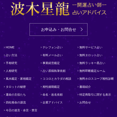
お申込み・お問合せ
HOME
テレフォン占い
無料サービス占い
占い方法
有料メール占い
無料タロット占い
手相研究
事業経営鑑定
無料ラッキー星占い
人相研究
占い原稿執筆依頼
無料即断鑑定ルーム
風水鑑定・家相鑑定
ココロとカラダの相談
無料ホロスコープ相性診断
タロットの秘密
相性婚期鑑定
書籍紹介
運命の主役たち
命名・改名依頼
特定商取引に関する表示
四柱推命の源流
企業アドバイス
お問合せ
今日の迷言・余言・禁言