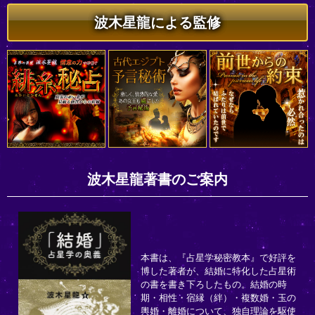
波木星龍による監修
波木星龍著書のご案内
本書は、『占星学秘密教本』で好評を
博した著者が、結婚に特化した占星術
の書を書き下ろしたもの。結婚の時
期・相性・宿縁（絆）・複数婚・玉の
輿婚・離婚について、独自理論を駆使