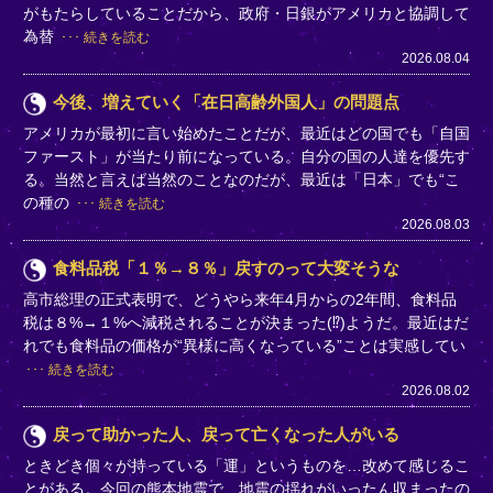
がもたらしていることだから、政府・日銀がアメリカと協調して
為替
続きを読む
2026.08.04
今後、増えていく「在日高齢外国人」の問題点
アメリカが最初に言い始めたことだが、最近はどの国でも「自国
ファースト」が当たり前になっている。自分の国の人達を優先す
る。当然と言えば当然のことなのだが、最近は「日本」でも“こ
の種の
続きを読む
2026.08.03
食料品税「１％→８％」戻すのって大変そうな
高市総理の正式表明で、どうやら来年4月からの2年間、食料品
税は８%→１%へ減税されることが決まった(⁉)ようだ。最近はだ
れでも食料品の価格が“異様に高くなっている”ことは実感してい
続きを読む
2026.08.02
戻って助かった人、戻って亡くなった人がいる
ときどき個々が持っている「運」というものを…改めて感じるこ
とがある。今回の熊本地震で、地震の揺れがいったん収まったの