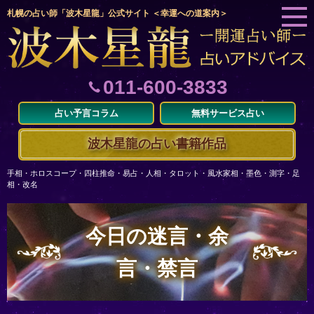
札幌の占い師「波木星龍」公式サイト ＜幸運への道案内＞
011-600-3833
占い予言コラム
無料サービス占い
波木星龍の占い書籍作品
手相・ホロスコープ・四柱推命・易占・人相・タロット・風水家相・墨色・測字・足
相・改名
今日の迷言・余
言・禁言