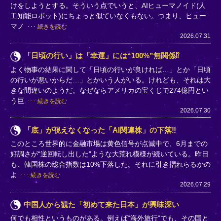
けをしようとする。そういう点でいうと、AIヒューマノイド(人
工知能ロボット)にちょっと似ていなくもない。つまり、ヒュー
マノ
続きを読む
2026.07.31
「日頃の行い」は「幸運」には“100%”無関係⁉
よく物事の結果に関して「日頃の行いが良ければ…」とか「日頃
の行いが悪いからだ…」とかいう人がいる。けれども、それは大
きな間違いのようだ。なぜならアメリカの宝くじで274億円とい
う巨
続きを読む
2026.07.30
「底」が視えなくなった「AI関連株」の下落‼
このところ世界的に金融市場は黄色信号が点滅中で、6月までの
好調さが“逆回転し出した”ような大荒れ模様が続いている。昨日
も、韓国株の総合指数は10%下落した。それに引き摺れらるかの
よ
続きを読む
2026.07.29
中国人から観た「初めて来た日本」が興味深い
何でも相性というものがある。例えば“海外旅行”でも、その国と