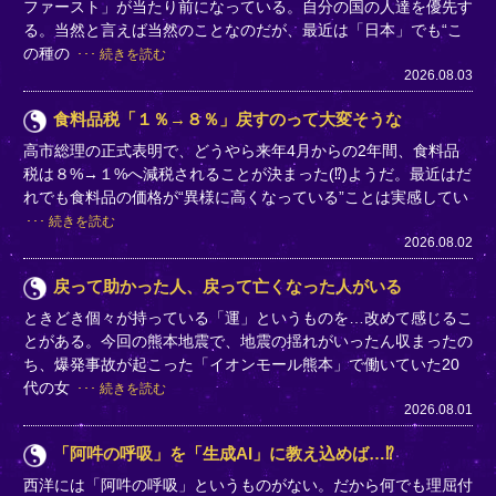
ファースト」が当たり前になっている。自分の国の人達を優先す
る。当然と言えば当然のことなのだが、最近は「日本」でも“こ
の種の
続きを読む
2026.08.03
食料品税「１％→８％」戻すのって大変そうな
高市総理の正式表明で、どうやら来年4月からの2年間、食料品
税は８%→１%へ減税されることが決まった(⁉)ようだ。最近はだ
れでも食料品の価格が“異様に高くなっている”ことは実感してい
続きを読む
2026.08.02
戻って助かった人、戻って亡くなった人がいる
ときどき個々が持っている「運」というものを…改めて感じるこ
とがある。今回の熊本地震で、地震の揺れがいったん収まったの
ち、爆発事故が起こった「イオンモール熊本」で働いていた20
代の女
続きを読む
2026.08.01
「阿吽の呼吸」を「生成AI」に教え込めば…⁉
西洋には「阿吽の呼吸」というものがない。だから何でも理屈付