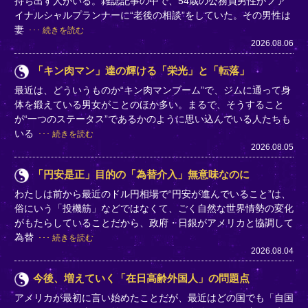
持ち出す人がいる。雑誌記事の中で、54歳の公務員男性がファ
イナルシャルプランナーに“老後の相談”をしていた。その男性は
妻
続きを読む
2026.08.06
「キン肉マン」達の輝ける「栄光」と「転落」
最近は、どういうものか“キン肉マンブーム”で、ジムに通って身
体を鍛えている男女がことのほか多い。まるで、そうすること
が“一つのステータス”であるかのように思い込んでいる人たちも
いる
続きを読む
2026.08.05
「円安是正」目的の「為替介入」無意味なのに
わたしは前から最近のドル円相場で“円安が進んでいること”は、
俗にいう「投機筋」などではなくて、ごく自然な世界情勢の変化
がもたらしていることだから、政府・日銀がアメリカと協調して
為替
続きを読む
2026.08.04
今後、増えていく「在日高齢外国人」の問題点
アメリカが最初に言い始めたことだが、最近はどの国でも「自国