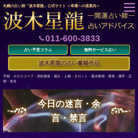
札幌の占い師「波木星龍」公式サイト ＜幸運への道案内＞
011-600-3833
占い予言コラム
無料サービス占い
波木星龍の占い書籍作品
手相・ホロスコープ・四柱推命・易占・人相・タロット・風水家相・墨色・測字・足
相・改名
今日の迷言・余
言・禁言