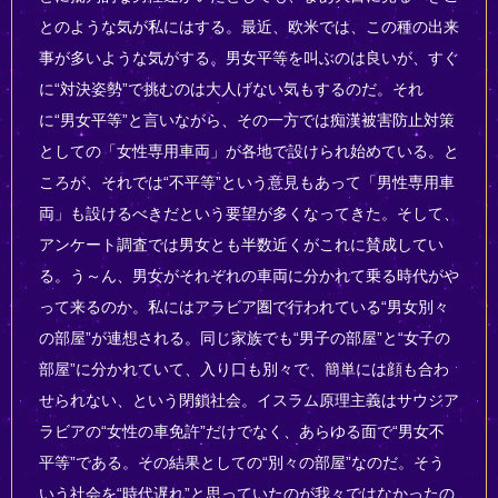
とのような気が私にはする。最近、欧米では、この種の出来
事が多いような気がする。男女平等を叫ぶのは良いが、すぐ
に“対決姿勢”で挑むのは大人げない気もするのだ。それ
に“男女平等”と言いながら、その一方では痴漢被害防止対策
としての「女性専用車両」が各地で設けられ始めている。と
ころが、それでは“不平等”という意見もあって「男性専用車
両」も設けるべきだという要望が多くなってきた。そして、
アンケート調査では男女とも半数近くがこれに賛成してい
る。う～ん、男女がそれぞれの車両に分かれて乗る時代がや
って来るのか。私にはアラビア圏で行われている“男女別々
の部屋”が連想される。同じ家族でも“男子の部屋”と“女子の
部屋”に分かれていて、入り口も別々で、簡単には顔も合わ
せられない、という閉鎖社会。イスラム原理主義はサウジア
ラビアの“女性の車免許”だけでなく、あらゆる面で“男女不
平等”である。その結果としての“別々の部屋”なのだ。そう
いう社会を“時代遅れ”と思っていたのが我々ではなかったの