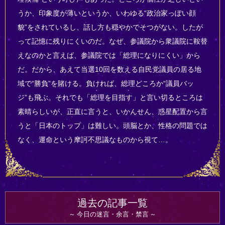
うか、印象度が薄いというか、いわゆる“政治家っぽい顔
貌”をされているし、話し方も穏やかでそつがない。したが
って記憶に残りにくいのだ。なぜ、参議院から衆議院に鞍替
えなのかと言えば、参議院では「総理になりにくい」から
だ。だから、あえて当選10回を数える自民党議員の居る地
域で“勝負”を賭ける。負ければ、総理どころか“議員バッ
ジ”も飛ぶ。それでも「総理を目指す」と言い切るところは
素晴らしいが、正直に言うと、いかんせん、惑星配置から言
うと「日本のトップ」は難しい。頭脳とか、性格の問題では
なく、運命という摩訶不思議なものから視て…。
過去の記事一覧
今日の迷言・余言・禁言