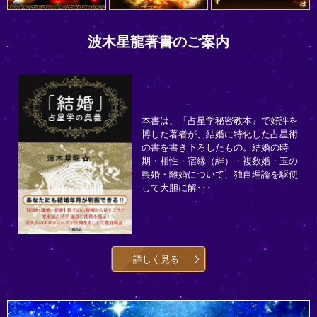
波木星龍著書のご案内
本書は、『占星学秘密教本』で好評を
博した著者が、結婚に特化した占星術
の書を書き下ろしたもの。結婚の時
期・相性・宿縁（絆）・複数婚・玉の
輿婚・離婚について、独自理論を駆使
して大胆に解･･･
詳しく見る