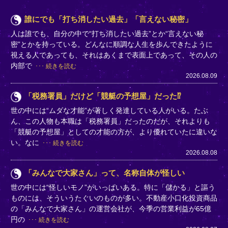
誰にでも「打ち消したい過去」「言えない秘密」
人は誰でも、自分の中で“打ち消したい過去”とか“言えない秘
密”とかを持っている。どんなに順調な人生を歩んできたように
視える人であっても、それはあくまで表面上であって、その人の
内部で
続きを読む
2026.08.09
「税務署員」だけど「競艇の予想屋」だった⁉
世の中には“ムダな才能”が著しく発達している人がいる。たぶ
ん、この人物も本職は「税務署員」だったのだが、それよりも
「競艇の予想屋」としての才能の方が、より優れていたに違いな
い。なに
続きを読む
2026.08.08
「みんなで大家さん」って、名称自体が怪しい
世の中には“怪しいモノ”がいっぱいある。特に「儲かる」と謳う
ものには、そういうたぐいのものが多い。不動産小口化投資商品
の「みんなで大家さん」の運営会社が、今季の営業利益が65億
円の
続きを読む