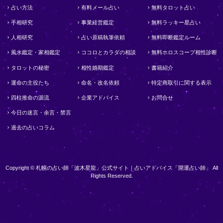
占い方法
有料メール占い
無料タロット占い
手相研究
事業経営鑑定
無料ラッキー星占い
人相研究
占い原稿執筆依頼
無料即断鑑定ルーム
風水鑑定・家相鑑定
ココロとカラダの相談
無料ホロスコープ相性診断
タロットの秘密
相性婚期鑑定
書籍紹介
運命の主役たち
命名・改名依頼
特定商取引に関する表示
四柱推命の源流
企業アドバイス
お問合せ
今日の迷言・余言・禁言
過去の占いコラム
Copyright © 札幌の占い師「波木星龍」公式サイト｜占いアドバイス「開運占い師」 All
Rights Reserved.