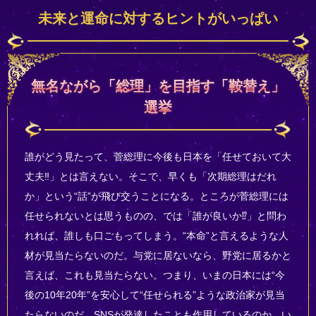
未来と運命に対するヒントがいっぱい
無名ながら「総理」を目指す「鞍替え」
選挙
誰がどう見たって、菅総理に今後も日本を「任せておいて大
丈夫‼」とは言えない。そこで、早くも「次期総理はだれ
か」という“話”が飛び交うことになる。ところが菅総理には
任せられないとは思うものの、では「誰が良いか⁉」と問わ
れれば、誰しも口ごもってしまう。“本命”と言えるような人
材が見当たらないのだ。与党に居ないなら、野党に居るかと
言えば、これも見当たらない。つまり、いまの日本には“今
後の10年20年”を安心して“任せられる”ような政治家が見当
たらないのだ。SNSが発達したことも作用しているのか、い