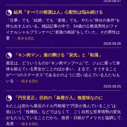
2026.08.07
結局「すべての根源は人」心配性は悩み続ける
「仕事」でも「結婚」でも「老後」でも、やたら“倖せの条件”を
持ち出す人がいる。雑誌記事の中で、54歳の公務員男性がファ
イナルシャルプランナーに“老後の相談”をしていた。その男性は
妻
続きを読む
2026.08.06
「キン肉マン」達の輝ける「栄光」と「転落」
最近は、どういうものか“キン肉マンブーム”で、ジムに通って身
体を鍛えている男女がことのほか多い。まるで、そうすること
が“一つのステータス”であるかのように思い込んでいる人たちも
いる
続きを読む
2026.08.05
「円安是正」目的の「為替介入」無意味なのに
わたしは前から最近のドル円相場で“円安が進んでいること”は、
俗にいう「投機筋」などではなくて、ごく自然な世界情勢の変化
がもたらしていることだから、政府・日銀がアメリカと協調して
為替
続きを読む