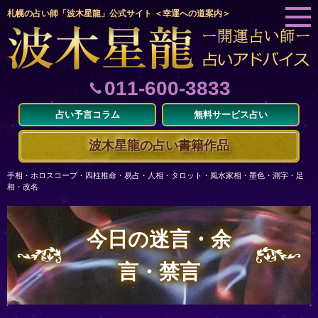
札幌の占い師「波木星龍」公式サイト ＜幸運への道案内＞
011-600-3833
占い予言コラム
無料サービス占い
波木星龍の占い書籍作品
手相・ホロスコープ・四柱推命・易占・人相・タロット・風水家相・墨色・測字・足
相・改名
今日の迷言・余
言・禁言