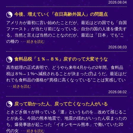
2026.08.04
今後、増えていく「在日高齢外国人」の問題点
アメリカが最初に言い始めたことだが、最近はどの国でも「自国
ファースト」が当たり前になっている。自分の国の人達を優先す
る。当然と言えば当然のことなのだが、最近は「日本」でも“こ
の種の
続きを読む
2026.08.03
食料品税「１％→８％」戻すのって大変そうな
高市総理の正式表明で、どうやら来年4月からの2年間、食料品
税は８%→１%へ減税されることが決まった(⁉)ようだ。最近はだ
れでも食料品の価格が“異様に高くなっている”ことは実感してい
続きを読む
2026.08.02
戻って助かった人、戻って亡くなった人がいる
ときどき個々が持っている「運」というものを…改めて感じるこ
とがある。今回の熊本地震で、地震の揺れがいったん収まったの
ち、爆発事故が起こった「イオンモール熊本」で働いていた20
代の女
続きを読む