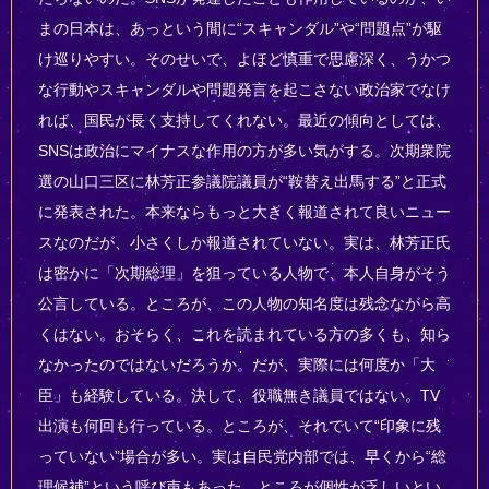
まの日本は、あっという間に“スキャンダル”や“問題点”が駆
け巡りやすい。そのせいで、よほど慎重で思慮深く、うかつ
な行動やスキャンダルや問題発言を起こさない政治家でなけ
れば、国民が長く支持してくれない。最近の傾向としては、
SNSは政治にマイナスな作用の方が多い気がする。次期衆院
選の山口三区に林芳正参議院議員が“鞍替え出馬する”と正式
に発表された。本来ならもっと大きく報道されて良いニュー
スなのだが、小さくしか報道されていない。実は、林芳正氏
は密かに「次期総理」を狙っている人物で、本人自身がそう
公言している。ところが、この人物の知名度は残念ながら高
くはない。おそらく、これを読まれている方の多くも、知ら
なかったのではないだろうか。だが、実際には何度か「大
臣」も経験している。決して、役職無き議員ではない。TV
出演も何回も行っている。ところが、それでいて“印象に残
っていない”場合が多い。実は自民党内部では、早くから“総
理候補”という呼び声もあった。ところが個性が乏しいとい