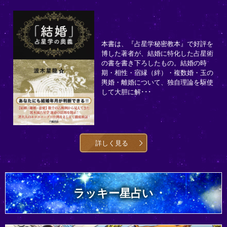
本書は、『占星学秘密教本』で好評を
博した著者が、結婚に特化した占星術
の書を書き下ろしたもの。結婚の時
期・相性・宿縁（絆）・複数婚・玉の
輿婚・離婚について、独自理論を駆使
して大胆に解･･･
詳しく見る
ラッキー星占い