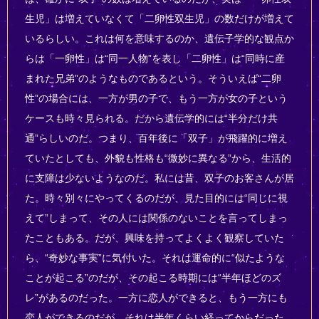
生児」は増えていなくて「二卵性双生児」の数だけが増えて
いるらしい。これは何を意味するのか、遺伝子学的な観点か
らは「一卵性」は“同一人物”を表し「二卵性」は“同時に産
まれた兄弟”のようなものであるという。そういえば“二卵
性”の場合には、一方が男の子で、もう一方が女の子という
ケースも時々見られる。だから遺伝学的には“半分だけ共
通”らしいのだ。つまり、百年後に「双子」が飛躍的に増え
ていたとしても、外貌も性格も“微妙に異なる”から、生活的
に支障は少ないようなのだ。私には昔、双子のお客さんが居
た。時々別々にやってくるのだが、見た目的には“同じに視
えて”しまって、その人には関係のないことを言ってしまっ
たこともある。だが、興味を持ってよくよく観察していた
ら、“奇妙な事実”に気付いた。それは運命的に“似たような
ことが起こる”のだが、その起こる時期には“半年ほどのズ
レ”があるのだった。一方に恋人ができると、もう一方にも
恋人ができるのだが、それは半年くらい経ってからだった。