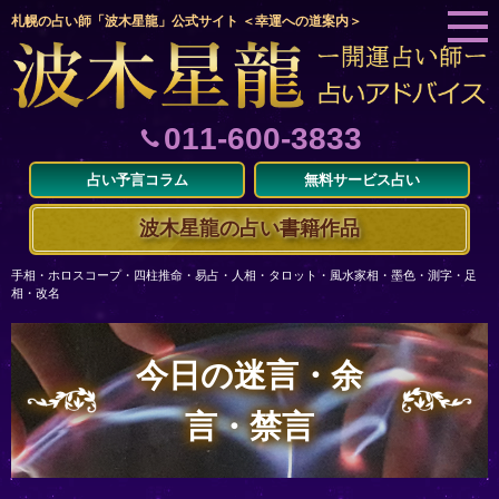
札幌の占い師「波木星龍」公式サイト ＜幸運への道案内＞
011-600-3833
占い予言コラム
無料サービス占い
波木星龍の占い書籍作品
手相・ホロスコープ・四柱推命・易占・人相・タロット・風水家相・墨色・測字・足
相・改名
今日の迷言・余
言・禁言