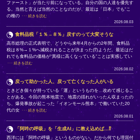
ファースト」が当たり前になっている。自分の国の人達を優先す
る。当然と言えば当然のことなのだが、最近は「日本」でも“こ
の種の
続きを読む
2026.08.03
食料品税「１％→８％」戻すのって大変そうな
高市総理の正式表明で、どうやら来年4月からの2年間、食料品
税は８%→１%へ減税されることが決まった(⁉)ようだ。最近はだ
れでも食料品の価格が“異様に高くなっている”ことは実感してい
続きを読む
2026.08.02
戻って助かった人、戻って亡くなった人がいる
ときどき個々が持っている「運」というものを…改めて感じるこ
とがある。今回の熊本地震で、地震の揺れがいったん収まったの
ち、爆発事故が起こった「イオンモール熊本」で働いていた20
代の女
続きを読む
2026.08.01
「阿吽の呼吸」を「生成AI」に教え込めば…⁉
西洋には「阿吽の呼吸」というものがない。だから何でも理屈付