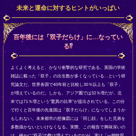
未来と運命に対するヒントがいっぱい
百年後には「双子だらけ」に…なってい
る⁉
よくよく考えると、かなり衝撃的な研究である。英国の学術
雑誌に載った「双子」の出生数が多くなっている…という研
究論文だ。世界各国で40年前と比較し30％以上も「双子」
が増えているのだ。しかも、アジア圏では32％増だが、北
米では71％増という“驚異の比率”が提出されている。この分
で行くと百年後の先進国は「双子だらけ」になってしまうか
もしれない。未来都市の想像図には「同じ顔」をした兄弟を
多数描かないといけなくなる。実際、この報告で興味深いの
は、確かに“双子”の数は増えているのだが、実は「一卵性双