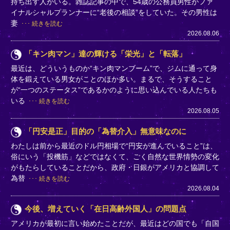
持ち出す人がいる。雑誌記事の中で、54歳の公務員男性がファ
イナルシャルプランナーに“老後の相談”をしていた。その男性は
妻
続きを読む
2026.08.06
「キン肉マン」達の輝ける「栄光」と「転落」
最近は、どういうものか“キン肉マンブーム”で、ジムに通って身
体を鍛えている男女がことのほか多い。まるで、そうすること
が“一つのステータス”であるかのように思い込んでいる人たちも
いる
続きを読む
2026.08.05
「円安是正」目的の「為替介入」無意味なのに
わたしは前から最近のドル円相場で“円安が進んでいること”は、
俗にいう「投機筋」などではなくて、ごく自然な世界情勢の変化
がもたらしていることだから、政府・日銀がアメリカと協調して
為替
続きを読む
2026.08.04
今後、増えていく「在日高齢外国人」の問題点
アメリカが最初に言い始めたことだが、最近はどの国でも「自国