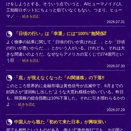
けをしようとする。そういう点でいうと、AIヒューマノイド(人
工知能ロボット)にちょっと似ていなくもない。つまり、ヒュー
マノ
続きを読む
2026.07.31
「日頃の行い」は「幸運」には“100%”無関係⁉
よく物事の結果に関して「日頃の行いが良ければ…」とか「日頃
の行いが悪いからだ…」とかいう人がいる。けれども、それは大
きな間違いのようだ。なぜならアメリカの宝くじで274億円とい
う巨
続きを読む
2026.07.30
「底」が視えなくなった「AI関連株」の下落‼
このところ世界的に金融市場は黄色信号が点滅中で、6月までの
好調さが“逆回転し出した”ような大荒れ模様が続いている。昨日
も、韓国株の総合指数は10%下落した。それに引き摺れらるかの
よ
続きを読む
2026.07.29
中国人から観た「初めて来た日本」が興味深い
何でも相性というものがある。例えば“海外旅行”でも、その国と