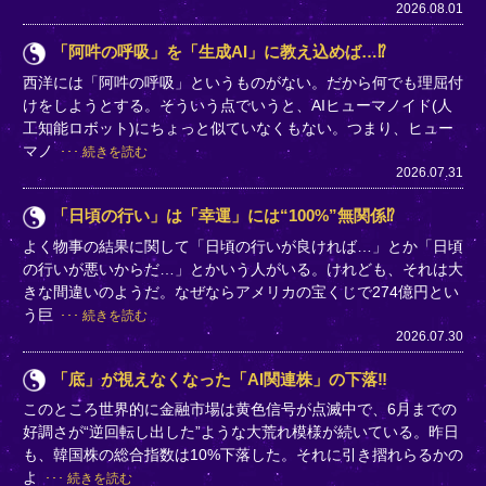
2026.08.01
「阿吽の呼吸」を「生成AI」に教え込めば…⁉
西洋には「阿吽の呼吸」というものがない。だから何でも理屈付
けをしようとする。そういう点でいうと、AIヒューマノイド(人
工知能ロボット)にちょっと似ていなくもない。つまり、ヒュー
マノ
続きを読む
2026.07.31
「日頃の行い」は「幸運」には“100%”無関係⁉
よく物事の結果に関して「日頃の行いが良ければ…」とか「日頃
の行いが悪いからだ…」とかいう人がいる。けれども、それは大
きな間違いのようだ。なぜならアメリカの宝くじで274億円とい
う巨
続きを読む
2026.07.30
「底」が視えなくなった「AI関連株」の下落‼
このところ世界的に金融市場は黄色信号が点滅中で、6月までの
好調さが“逆回転し出した”ような大荒れ模様が続いている。昨日
も、韓国株の総合指数は10%下落した。それに引き摺れらるかの
よ
続きを読む