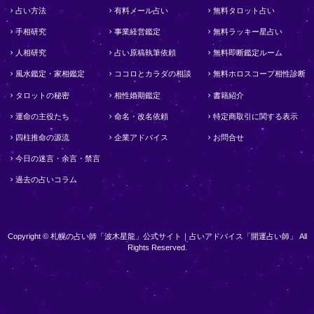
占い方法
有料メール占い
無料タロット占い
手相研究
事業経営鑑定
無料ラッキー星占い
人相研究
占い原稿執筆依頼
無料即断鑑定ルーム
風水鑑定・家相鑑定
ココロとカラダの相談
無料ホロスコープ相性診断
タロットの秘密
相性婚期鑑定
書籍紹介
運命の主役たち
命名・改名依頼
特定商取引に関する表示
四柱推命の源流
企業アドバイス
お問合せ
今日の迷言・余言・禁言
過去の占いコラム
Copyright © 札幌の占い師「波木星龍」公式サイト｜占いアドバイス「開運占い師」 All
Rights Reserved.