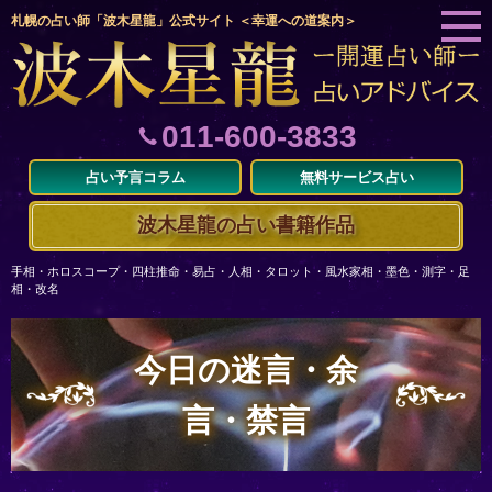
札幌の占い師「波木星龍」公式サイト ＜幸運への道案内＞
011-600-3833
占い予言コラム
無料サービス占い
波木星龍の占い書籍作品
手相・ホロスコープ・四柱推命・易占・人相・タロット・風水家相・墨色・測字・足
相・改名
今日の迷言・余
言・禁言