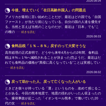
2026.08.04
今後、増えていく「在日高齢外国人」の問題点
アメリカが最初に言い始めたことだが、最近はどの国でも「自国
ファースト」が当たり前になっている。自分の国の人達を優先す
る。当然と言えば当然のことなのだが、最近は「日本」でも“こ
の種の
続きを読む
2026.08.03
食料品税「１％→８％」戻すのって大変そうな
高市総理の正式表明で、どうやら来年4月からの2年間、食料品
税は８%→１%へ減税されることが決まった(⁉)ようだ。最近はだ
れでも食料品の価格が“異様に高くなっている”ことは実感してい
続きを読む
2026.08.02
戻って助かった人、戻って亡くなった人がいる
ときどき個々が持っている「運」というものを…改めて感じるこ
とがある。今回の熊本地震で、地震の揺れがいったん収まったの
ち、爆発事故が起こった「イオンモール熊本」で働いていた20
代の女
続きを読む