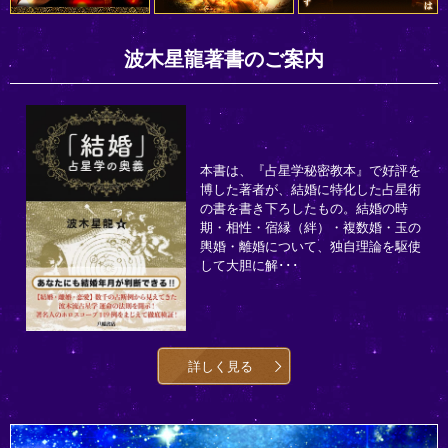
波木星龍著書のご案内
本書は、『占星学秘密教本』で好評を
博した著者が、結婚に特化した占星術
の書を書き下ろしたもの。結婚の時
期・相性・宿縁（絆）・複数婚・玉の
輿婚・離婚について、独自理論を駆使
して大胆に解･･･
詳しく見る