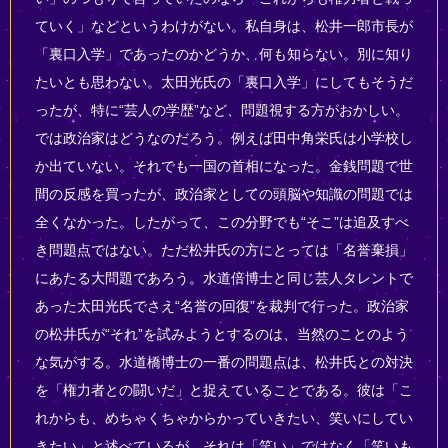
ていく」などというわけがない。私自身は、松井一郎市長が
「裏口入学」であったのかどうか、何も知らない。別に知り
たいとも思わない。太田光氏の「裏口入学」にしてもそうだ
ったが、特に“芸人の学歴”など、問題視する方がおかしい。
では政治家はどうなのだろう。例えば田中角栄氏は小学校し
か出ていない。それでも一国の首相になった。金銭問題で世
間の反感を買ったが、政治家としての頭脳や知識の問題では
全くなかった。したがって、この分野でも“そこ”は追及すべ
き問題点ではない。ただ松井氏の方にとっては「名誉棄損」
にあたる大問題であろう。水道倍博士と同じ芸人タレントで
あった太田光氏でさえ“名誉の回復”を裁判で行った。政治家
の松井氏が“それ”を試みようとするのは、当然のことのよう
な気がする。水道橋博士の一番の問題点は、松井氏との対決
を「権力者との闘いだ」と捉えていることである。彼は「こ
れからも、めちゃくちゃからかっていきたい、笑いにしてい
きたい」と述べているが、それは「笑い」ではなく「笑いも