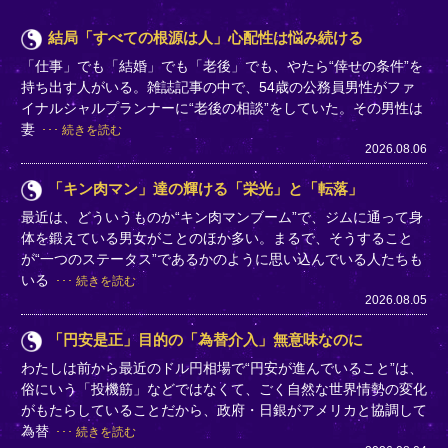
結局「すべての根源は人」心配性は悩み続ける
「仕事」でも「結婚」でも「老後」でも、やたら“倖せの条件”を
持ち出す人がいる。雑誌記事の中で、54歳の公務員男性がファ
イナルシャルプランナーに“老後の相談”をしていた。その男性は
妻
続きを読む
2026.08.06
「キン肉マン」達の輝ける「栄光」と「転落」
最近は、どういうものか“キン肉マンブーム”で、ジムに通って身
体を鍛えている男女がことのほか多い。まるで、そうすること
が“一つのステータス”であるかのように思い込んでいる人たちも
いる
続きを読む
2026.08.05
「円安是正」目的の「為替介入」無意味なのに
わたしは前から最近のドル円相場で“円安が進んでいること”は、
俗にいう「投機筋」などではなくて、ごく自然な世界情勢の変化
がもたらしていることだから、政府・日銀がアメリカと協調して
為替
続きを読む