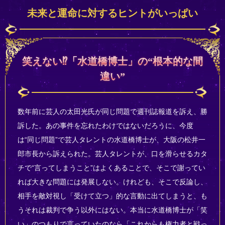
未来と運命に対するヒントがいっぱい
笑えない⁉「水道橋博士」の“根本的な間
違い”
数年前に芸人の太田光氏が同じ問題で週刊誌報道を訴え、勝
訴した。あの事件を忘れたわけではないだろうに、今度
は“同じ問題”で芸人タレントの水道橋博士が、大阪の松井一
郎市長から訴えられた。芸人タレントが、口を滑らせるカタ
チで“言ってしまうこと”はよくあることで、そこで謝ってい
れば大きな問題には発展しない。けれども、そこで反論し、
相手を敵対視し「受けて立つ」的な言動に出てしまうと、も
うそれは裁判で争う以外にはない。本当に水道橋博士が「笑
い」のつもりで言っていたのなら「これからも権力者と戦っ