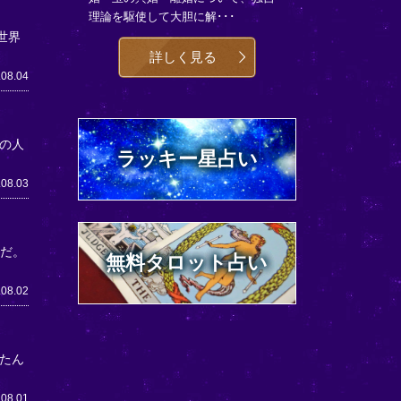
理論を駆使して大胆に解･･･
世界
詳しく見る
.08.04
の人
ラッキー星占い
.08.03
うだ。
無料タロット占い
.08.02
たん
.08.01