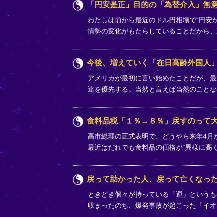
「円安是正」目的の「為替介入」無
わたしは前から最近のドル円相場で“円安
情勢の変化がもたらしていることだから
今後、増えていく「在日高齢外国人
アメリカが最初に言い始めたことだが、最
達を優先する。当然と言えば当然のことな
食料品税「１％→８％」戻すのって
高市総理の正式表明で、どうやら来年4月か
最近はだれでも食料品の価格が“異様に高
戻って助かった人、戻って亡くなっ
ときどき個々が持っている「運」というも
収まったのち、爆発事故が起こった「イオ