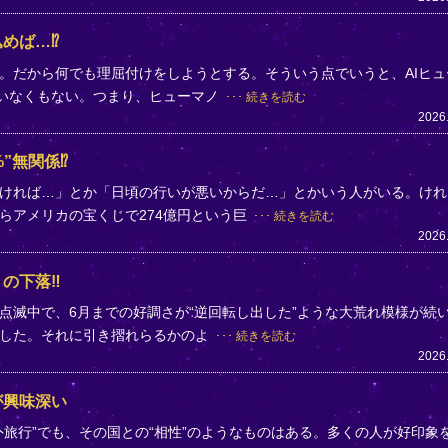
めば…⁉
。だから何でも理屈付けをしようとする。そういう点でいうと、AIヒュ
ていなくもない。つまり、ヒューマノ
続きを読む
2026
”無関係⁉
ければ…」とか「日頃の行いが悪いからだ…」とかいう人がいる。けれ
らアメリカの宝くじで274億円という巨
続きを読む
2026
」の下落‼
点滅中で、6月までの好調さが“逆回転し出した”ような大荒れ模様が続
落した。それに引き摺れらるかのよ
続きを読む
2026
が興味深い
旅行”でも、その国との“相性”のようなものはある。多くの人が好印象