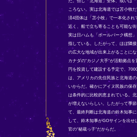
だ。但し「北海道」全体、或いは「
ころない。実は北海道では苫小牧だ
済4団体は「苫小牧」で一本化され
近く、船で立ち寄ることも可能な街
実は日ハムも「ボールパーク構想」
指している。したがって、ほぼ隣接
の広大な地域が出来上がることにな
カナダの“カジノ大手”が活動拠点を置
円を投資して建設する予定で、70
は、アメリカの先住民族と北海道の
いからだ。確かにアイヌ民族の保存
は条件的に比較的恵まれている。北
が増えないらしい。したがって季節
て、最終判断は北海道の鈴木知事に
して、鈴木知事がGOサインを出せ
官の“秘蔵っ子”だからだ。