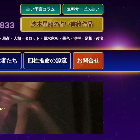
占い予言コラム
無料サービス占い
3833
波木星龍の占い書籍作品
・易占・人相・タロット・風水家相・墨色・測字・足相・改名
役者たち
四柱推命の源流
お問合せ