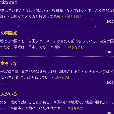
意味なのに
が進んでいること”は、俗にいう「投機筋」などではなくて、ごく自然な
、政府・日銀がアメリカと協調して為替
続きを読む
2026
」の問題点
近はどの国でも「自国ファースト」が当たり前になっている。自分の国
のだが、最近は「日本」でも“この種の
続きを読む
2026
大変そうな
らの2年間、食料品税は８%→１%へ減税されることが決まった(⁉)よ
くなっている”ことは実感してい
続きを読む
2026
た人がいる
のを…改めて感じることがある。今回の熊本地震で、地震の揺れがいっ
ンモール熊本」で働いていた20代の女
続きを読む
2026