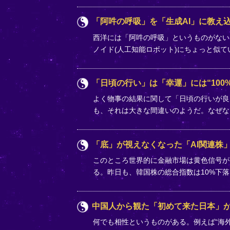
「阿吽の呼吸」を「生成AI」に教え込
西洋には「阿吽の呼吸」というものがない
ノイド(人工知能ロボット)にちょっと似
「日頃の行い」は「幸運」には“100%
よく物事の結果に関して「日頃の行いが良
も、それは大きな間違いのようだ。なぜな
「底」が視えなくなった「AI関連株
このところ世界的に金融市場は黄色信号が
る。昨日も、韓国株の総合指数は10%下
中国人から観た「初めて来た日本」
何でも相性というものがある。例えば“海外