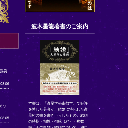
波木星龍著書のご案内
員男
.08.06
本書は、『占星学秘密教本』で好評
そう
を博した著者が、結婚に特化した占
星術の書を書き下ろしたもの。結婚
.08.05
の時期・相性・宿縁（絆）・複数
婚・玉の輿婚・離婚について、独自