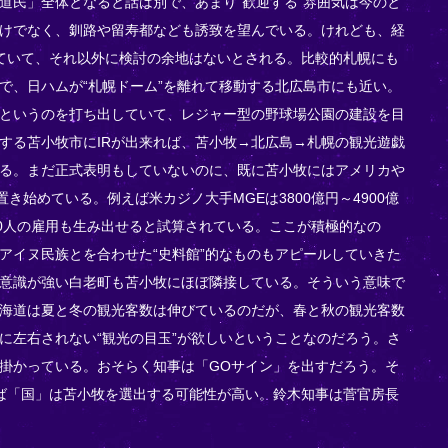
道民」全体となると話は別で、あまり“歓迎する”雰囲気は今のと
けでなく、釧路や留寿都なども誘致を望んでいる。けれども、経
ていて、それ以外に検討の余地はないとされる。比較的札幌にも
で、日ハムが“札幌ドーム”を離れて移動する北広島市にも近い。
というのを打ち出していて、レジャー型の野球場公園の建設を目
する苫小牧市にIRが出来れば、苫小牧→北広島→札幌の観光遊戯
る。まだ正式表明もしていないのに、既に苫小牧にはアメリカや
き始めている。例えば米カジノ大手MGEは3800億円～4900億
00人の雇用も生み出せると試算されている。ここが積極的なの
アイヌ民族とを合わせた“史料館”的なものもアピールしていきた
意識が強い白老町も苫小牧にほぼ隣接している。そういう意味で
海道は夏と冬の観光客数は伸びているのだが、春と秋の観光客数
に左右されない“観光の目玉”が欲しいということなのだろう。さ
掛かっている。おそらく知事は「GOサイン」を出すだろう。そ
ば「国」は苫小牧を選出する可能性が高い。鈴木知事は菅官房長