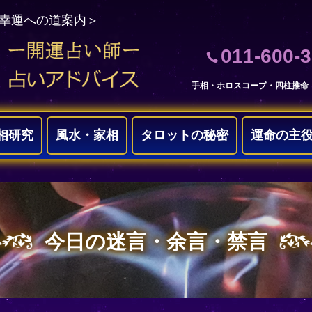
＜幸運への道案内＞
011-600-
手相・ホロスコープ・四柱推命
相研究
風水・家相
タロットの秘密
運命の主
今日の迷言・余言・禁言