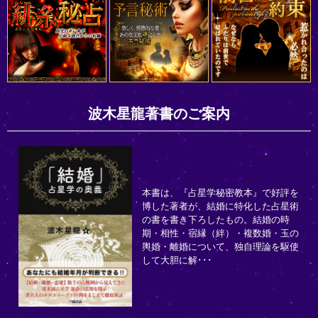
波木星龍著書のご案内
本書は、『占星学秘密教本』で好評を
博した著者が、結婚に特化した占星術
の書を書き下ろしたもの。結婚の時
期・相性・宿縁（絆）・複数婚・玉の
輿婚・離婚について、独自理論を駆使
して大胆に解･･･