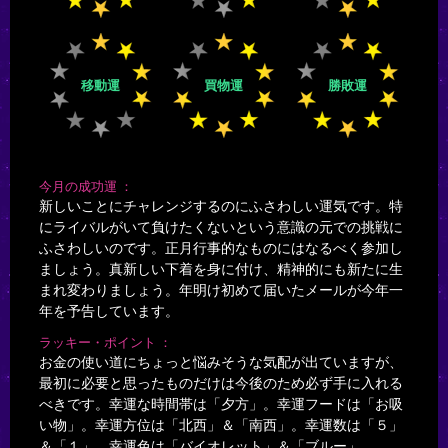
移動運
買物運
勝敗運
今月の成功運
新しいことにチャレンジするのにふさわしい運気です。特
にライバルがいて負けたくないという意識の元での挑戦に
ふさわしいのです。正月行事的なものにはなるべく参加し
ましょう。真新しい下着を身に付け、精神的にも新たに生
まれ変わりましょう。年明け初めて届いたメールが今年一
年を予告しています。
ラッキー・ポイント
お金の使い道にちょっと悩みそうな気配が出ていますが、
最初に必要と思ったものだけは今後のため必ず手に入れる
べきです。幸運な時間帯は「夕方」。幸運フードは「お吸
い物」。幸運方位は「北西」＆「南西」。幸運数は「５」
＆「１」。幸運色は「バイオレット」＆「ブルー」。