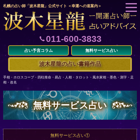
札幌の占い師「波木星龍」公式サイト ＜幸運への道案内＞
011-600-3833
占い予言コラム
無料サービス占い
波木星龍の占い書籍作品
手相・ホロスコープ・四柱推命・易占・人相・タロット・風水家相・墨色・測字・足
相・改名
無料サービス占い
無料サービス占い①