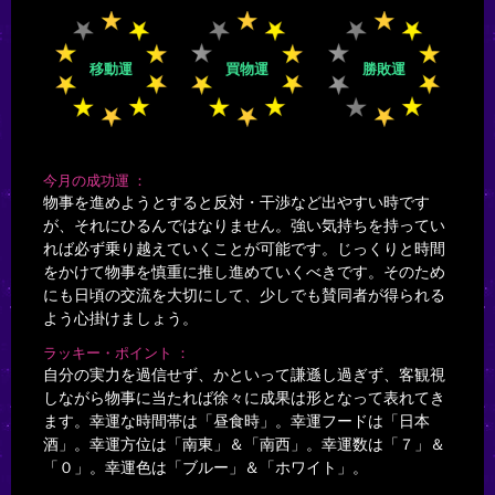
移動運
買物運
勝敗運
今月の成功運
物事を進めようとすると反対・干渉など出やすい時です
が、それにひるんではなりません。強い気持ちを持ってい
れば必ず乗り越えていくことが可能です。じっくりと時間
をかけて物事を慎重に推し進めていくべきです。そのため
にも日頃の交流を大切にして、少しでも賛同者が得られる
よう心掛けましょう。
ラッキー・ポイント
自分の実力を過信せず、かといって謙遜し過ぎず、客観視
しながら物事に当たれば徐々に成果は形となって表れてき
ます。幸運な時間帯は「昼食時」。幸運フードは「日本
酒」。幸運方位は「南東」＆「南西」。幸運数は「７」＆
「０」。幸運色は「ブルー」＆「ホワイト」。