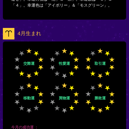
「４」。幸運色は「アイボリー」＆「モスグリーン」。
4月生まれ
交際運
性愛運
取引運
移動運
買物運
勝敗運
今月の成功運