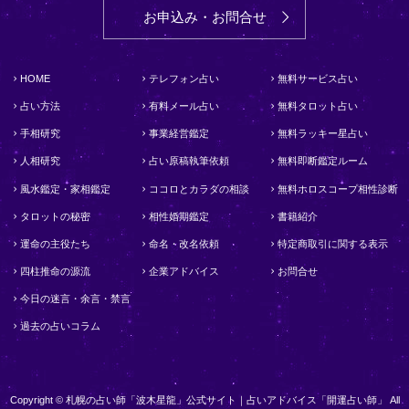
お申込み・お問合せ
HOME
テレフォン占い
無料サービス占い
占い方法
有料メール占い
無料タロット占い
手相研究
事業経営鑑定
無料ラッキー星占い
人相研究
占い原稿執筆依頼
無料即断鑑定ルーム
風水鑑定・家相鑑定
ココロとカラダの相談
無料ホロスコープ相性診断
タロットの秘密
相性婚期鑑定
書籍紹介
運命の主役たち
命名・改名依頼
特定商取引に関する表示
四柱推命の源流
企業アドバイス
お問合せ
今日の迷言・余言・禁言
過去の占いコラム
Copyright © 札幌の占い師「波木星龍」公式サイト｜占いアドバイス「開運占い師」 All