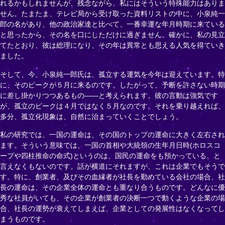
れるかもしれませんが、残念ながら、私にはそういう特殊能力はありま
せん。たまたま、テレビ局から受け取った資料リストの中に、小泉純一
郎の名があり、他の政治家達と比べて、一番幸運な年月時期に来ている
と思ったから、その名を口にしただけに過ぎません。確かに、私の見立
てたとおり、彼は総理になり、その年は異常とも思える人気を得ていき
ました。
そして、今、小泉純一郎氏は、孤立する運気を今年は迎えています。特
に、そのピークが５月に来るのです。したがって、予断を許さない時期
に差し掛かりつつあるもの――と考えられます。彼の言動は強気です
が、孤立のピークは４月ではなく５月なのです。それを乗り越えれば、
多分、孤立化現象は、自然に治まっていくことでしょう。
私の研究では、一国の運命は、その国のトップの運命に大きく左右され
ます。そういう意味では、一国の首相や大統領の生年月日時(ホロスコ
ープや四柱推命の命式)というのは、国民の運命をも預かっている、と
言えなくもないのです。話が横道にそれますが、これは企業でもそうで
す。特に、創業者、及びその血縁者が社長を勤めている会社の場合、社
長の運命は、その企業全体の運命とも重なり合うものです。どんなに優
秀な社員がいても、その企業が創業者の決断一つで動くような企業の場
合、社長の運勢が衰えてしまえば、企業としての発展性はなくなってし
まうものです。