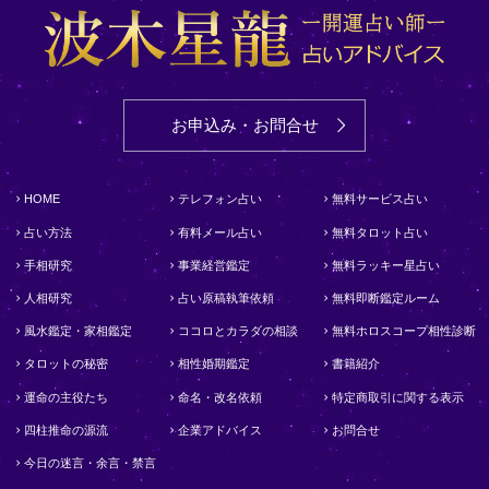
お申込み・お問合せ
HOME
テレフォン占い
無料サービス占い
占い方法
有料メール占い
無料タロット占い
手相研究
事業経営鑑定
無料ラッキー星占い
人相研究
占い原稿執筆依頼
無料即断鑑定ルーム
風水鑑定・家相鑑定
ココロとカラダの相談
無料ホロスコープ相性診断
タロットの秘密
相性婚期鑑定
書籍紹介
運命の主役たち
命名・改名依頼
特定商取引に関する表示
四柱推命の源流
企業アドバイス
お問合せ
今日の迷言・余言・禁言