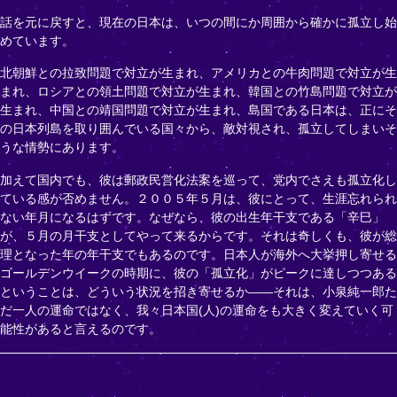
話を元に戻すと、現在の日本は、いつの間にか周囲から確かに孤立し始
めています。
北朝鮮との拉致問題で対立が生まれ、アメリカとの牛肉問題で対立が生
まれ、ロシアとの領土問題で対立が生まれ、韓国との竹島問題で対立が
生まれ、中国との靖国問題で対立が生まれ、島国である日本は、正にそ
の日本列島を取り囲んでいる国々から、敵対視され、孤立してしまいそ
うな情勢にあります。
加えて国内でも、彼は郵政民営化法案を巡って、党内でさえも孤立化し
ている感が否めません。２００５年５月は、彼にとって、生涯忘れられ
ない年月になるはずです。なぜなら、彼の出生年干支である「辛巳」
が、５月の月干支としてやって来るからです。それは奇しくも、彼が総
理となった年の年干支でもあるのです。日本人が海外へ大挙押し寄せる
ゴールデンウイークの時期に、彼の「孤立化」がピークに達しつつある
ということは、どういう状況を招き寄せるか――それは、小泉純一郎た
だ一人の運命ではなく、我々日本国(人)の運命をも大きく変えていく可
能性があると言えるのです。