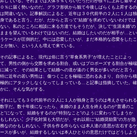
昇している。それまでは大体５％くらいだったのが徐々に上昇し最早２
０％に届く勢いなのだ。グラフ形状から観て今後しばらくも上昇するの
は間違いない。記事解説によると、近年は３０代前半の２人に１人は独
身であると言う。だが、だからと言って“結婚”を求めていないわけでは
ない。私のところに相談に来る方達でもそうだが、決して“生涯未婚”の
ままを望んでいるわけではないのだ。結婚はしたいのだが相手が…とい
うケースが圧倒的だ。中には恋愛したいが、まだ本格的な恋愛をしたこ
とが無い、という人も増えて来ている。
その記事によると、現代は俗に言う“草食系男子”が増えたことによっ
て、男性の側から交際を求める割合、或いはプロポーズする割合が極端
に減って、その結果として結婚への道が遠のく男女が多いのだと言う。
特に近年の若い男性は、傷つくことを極端に恐れるあまり、自分から積
極的にアタックしなくなってしまっている…と記事は指摘していた。確
かに、そんな気がする。
それにしても３０代前半の２人に１人が独身と言うのは考えさせられる
数字だ。数十年後になったら、未婚のまま人生を終えるのが“普通のこ
と”になって、結婚をするのが“特別なこと”のように変わってしまうか
もしれない。少子化対策も大切だが、それ以前に“結婚奨励策”の方が急
務なのかもしれない。子供を作る作らないは本人達の意思が左右するケ
ースが多いが、結婚するしないは本人ひとりの意思だけではどうしよう