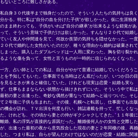
もないところに難しさがある。
私自身３０代後半まで独身だったので、そういう人たちの気持ちは良く
分かる。特に私は“自分の血を分けた子供”が欲しかった。仮に生涯独身
のまま終わっても、子供がいれば“自分の継承”が出来るような錯覚があ
って、そういう意味で子供だけは欲しかった。すんなり２０代で結婚し
ていく友人や仲間達を見て、何故か羨望の気持ちを隠せなかった。一度
２０代で婚約した女性がいたのだが、種々な理由から婚約は破棄されて
しまった。購入したダブルベッドは一人用に変わった。胸を切り裂かれ
るような傷を負って、女性と言うものが一時的に信じられなくなった。
一方、占い師としての私は、自分がやがて普通に結婚していくだろうこ
とを予知してもいた。仕事面でも当時はどん底だったが、いつか日の目
を見るときが来ると確信していた。けれども現実は恋愛・結婚も実ら
ず、仕事もままならない状態から抜けきれずにいた。そういう中で私は
最初の妻と出逢った。奇妙な偶然が重なって結婚へと辿りついた。そし
て２年後に子供も生まれた。その後、札幌へと転居し、仕事面でも出版
の機会が訪れ、ＴＶ出演を何度も行い、雑誌連載を持って、忙しくなっ
た。けれども、その頃から妻との仲がギクシャクしてきた。１１年後に
離婚。私の浮気が直接的な原因だった。離婚後何人かの女性と交際した
が、出逢った最初の夜から意気投合した現在の妻と２年同棲の後、再婚
した。つまり私は、自らが望んだわけではないのだが恋愛・結婚に関連