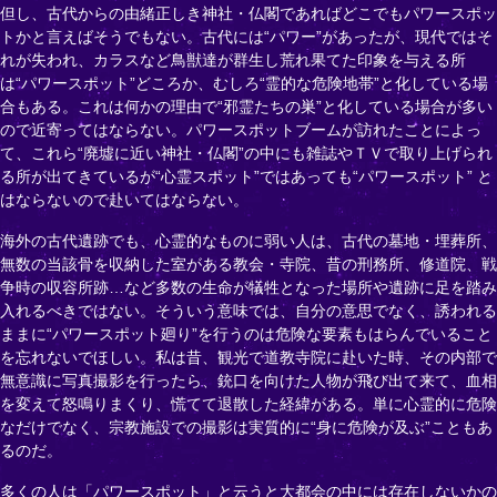
但し、古代からの由緒正しき神社・仏閣であればどこでもパワースポッ
トかと言えばそうでもない。古代には“パワー”があったが、現代ではそ
れが失われ、カラスなど鳥獣達が群生し荒れ果てた印象を与える所
は“パワースポット”どころか、むしろ“霊的な危険地帯”と化している場
合もある。これは何かの理由で“邪霊たちの巣”と化している場合が多い
ので近寄ってはならない。パワースポットブームが訪れたことによっ
て、これら“廃墟に近い神社・仏閣”の中にも雑誌やＴＶで取り上げられ
る所が出てきているが“心霊スポット”ではあっても“パワースポット” と
はならないので赴いてはならない。
海外の古代遺跡でも、心霊的なものに弱い人は、古代の墓地・埋葬所、
無数の当該骨を収納した室がある教会・寺院、昔の刑務所、修道院、戦
争時の収容所跡…など多数の生命が犠牲となった場所や遺跡に足を踏み
入れるべきではない。そういう意味では、自分の意思でなく、誘われる
ままに“パワースポット廻り”を行うのは危険な要素もはらんでいること
を忘れないでほしい。私は昔、観光で道教寺院に赴いた時、その内部で
無意識に写真撮影を行ったら、銃口を向けた人物が飛び出て来て、血相
を変えて怒鳴りまくり、慌てて退散した経緯がある。単に心霊的に危険
なだけでなく、宗教施設での撮影は実質的に“身に危険が及ぶ”こともあ
るのだ。
多くの人は「パワースポット」と云うと大都会の中には存在しないかの