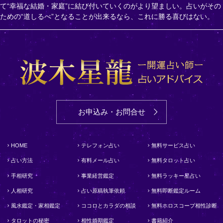
て“幸福な結婚・家庭”に結び付いていくのがより望ましい。占いがその
ための“道しるべ”となることが出来るなら、これに勝る喜びはない。
お申込み・お問合せ
HOME
テレフォン占い
無料サービス占い
占い方法
有料メール占い
無料タロット占い
手相研究
事業経営鑑定
無料ラッキー星占い
人相研究
占い原稿執筆依頼
無料即断鑑定ルーム
風水鑑定・家相鑑定
ココロとカラダの相談
無料ホロスコープ相性診断
タロットの秘密
相性婚期鑑定
書籍紹介