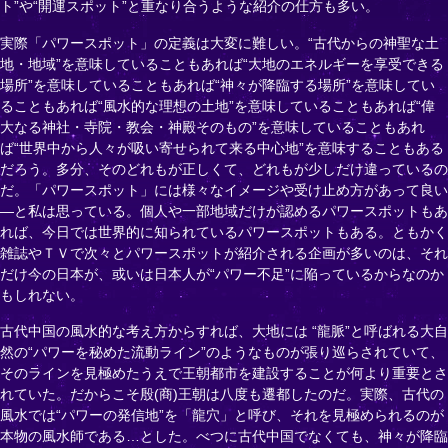
ト”や“開運スポット”と重なり合うような紹介の仕方も多い。
実際「パワースポット」の定義は大変に難しい。“古代からの神聖な土
地・地域”を意味していることもあれば“大地のエネルギーを享受できる
場所”を意味していることもあれば“神々が降臨する場所”を意味してい
ることもあれば“風水的な理想の土地”を意味していることもあれば“偉
大なる神社・寺院・教会・神殿そのもの”を意味していることもあれ
ば“世界中から人々が吸い寄せられて来る中心地”を意味することもある
だろう。多分、そのどれもが正しくて、どれもが少しだけ違っているの
だ。「パワースポット」には様々なイメージや受け止め方があって良い
―と私は思っている。個人や一部地域だけが認めるパワースポットもあ
れば、今日では世界的に知られているパワースポットもある。ともかく
雑誌やＴＶで次々とパワースポットが紹介される企画が多いのは、それ
だけ今の日本が、或いは日本人が“パワー不足”に陥っているからなのか
もしれない。
古代中国の風水的な考え方からすれば、大地には “龍脈”と呼ばれる大自
然の“パワーを秘めた流動ライン”のようなものが張り巡らされていて、
そのラインを見極めたうえで王朝都市を建設することが何より重要とさ
れていた。だからこそ殷(商)王朝は八度も遷都したのだ。実際、古代の
風水では“パワーの発信地”を「龍穴」と呼び、それを見極められるのが
本物の風水師である…とした。べつに古代中国でなくても、神々が降臨