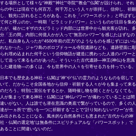
する場所として様々な“神殿”“神社”“寺院”“教会”“仏閣”が設けられ、それ
らの中には現在でも何百万、何千万という人々が崇拝し、信仰し、祈願
し、観光に訪れるところがある。これを「パワースポット」と呼ばずし
て何と呼ぶのか。一時期「ピラミッドパワー」というものが注目を集め
たが、確かにギザの大ピラミッド内部には世界中から観光客が訪れ、多
分「王の間」内部に何億人かが入って“無言のパワー”を感じたはずなの
だ。私自身も入ったが“4500年前の圧力”のようなものを感じずにはいら
れなかった。ジャワ島のボロブドゥール寺院遺跡なども、遺跡壁面に彫
られ埋め込まれた何千という信仰物語が建造に携わった人達のパワーと
して迫って来るものがあった。そういった古代遺跡―神王(神仏)を意識
した建造物―の多くは、今も世界中の人々を引寄せる力を持っている。
日本でも歴史ある神社・仏閣は“神”や“仏”の霊力のようなものを宿して
いて、だからこそ全国各地から信仰・祈願する人々が今も集まって来る
のだろう。特別に宣伝をするとか、随時催し物を開くとかしなくても、
人が集まって来る神社・仏閣には“神仏パワー”が備わっていることは間
違いがない。人は誰でも潜在意識の奥底で繋がっているので、多くの人
達が一ヵ所で“想いを一つに祈願する”ことで“計り知れないパワー”が生
み出されることになる。風水的な自然条件にも恵まれた“古代からの神
社・仏閣の選定地”は無条件にスピリチュアルな「パワースポット」で
あることに間違いないのだ。