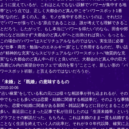
ように捉えているが、これはとんでもない誤解で“パワーが集中する地
帯”という点では、正しく大都会のど真ん中こそ“パワースポット1番
地”なのだ。多くの人、金、モノが集中する所というのは、それだけ
で“パワーが漲っている”原点であることは、誰が考えても理解できるこ
とだろう。したがって、もし本当に“パワーを得たい”のなら、田舎や郊
外になど出掛けず“大都会のど真ん中”へと出掛ければ良い。もっとも、
この場合の“パワー”はスピリチュアルなものではない。実生活に必要
な“仕事・商売・勉強へのエネルギー源”として作用するものだ。早い話
が“精神的な充実”ならスピリチュアルなパワースポットへ“物質的な充
実”なら大都会のど真ん中へ行くと良いのだ。大都会のど真ん中の巨大
高層ビル内の展望台やカフェで“成功を誓う”ことこそ、新しい形の「パ
ワースポット祈願」と言えるのではないだろうか。
「未婚」と「既婚」の意味するもの
2010-10-06
“占い稼業”をしている私の元には様々な相談事が持ち込まれるが、その
中でもっとも多いのは恋愛・結婚に関連する相談事だ。そのような事情
から、恋愛や結婚に関連がある新聞・雑誌記事などに目がとまることが
多い。最近目にとまった記事で私が注目したのは「生涯未婚率」という
グラフとその解説だった。もちろん、これは未婚のまま一度も結婚する
ことなく生涯を終えていく人の比率だ。それが９０年代以降、確実に上