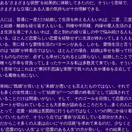
ある“さまざまな状態”を結果的に体験してきたのだ。そういう意味で、
さまざまな立場にある人達の気持ちが十分理解できる。
人には、普通に一度だけ結婚して生涯を終える人もいれば、二度、三度
と結婚・離婚を繰り返す人もいる。同棲や半同棲、内縁や愛人生活のま
ま生涯を過ごす人もいれば、恋と別れの繰り返しの中で悩み続ける人も
いる。ほとんど恋愛らしい恋愛を経験せずに生涯が終わってしまう人も
いる。実に様々な愛情生活のパターンがある。しかも、愛情生活と言う
のは “結婚”が終着点ではない。ほとんどの場合、結婚は幸せを願って行
うものなのだが、必ずしも幸せになれるとは限らない。結婚したことで
種々な不幸を背負ってしまったケースを私は多数見て来ている。そうい
う意味ではこれほど“摩訶不思議な実態”で我々の人生や運命を左右して
いる魔物も他にない。
単純に“既婚”が良いとも“未婚”が悪いとも言えたものではない。それで
も多くの女性達にとって“結婚”が“一つの愛の終着点”として認識されて
いることだけは間違いがない。そして、そのゴールを目指して恋愛のス
タートが切られていることも大多数が認めるところだろう。多くの人に
とって、恋愛・結婚は意図的に行うものではなく、いつの間にか辿り着
いていたもので、そういう点では“運命”が左右している部分が大きい。
だからこそ多くの人達は占いに“その活路”を求めて来るのだ。少なくと
も“恋愛のない人生”より“恋愛のある人生”の方が良いし、その結果とし