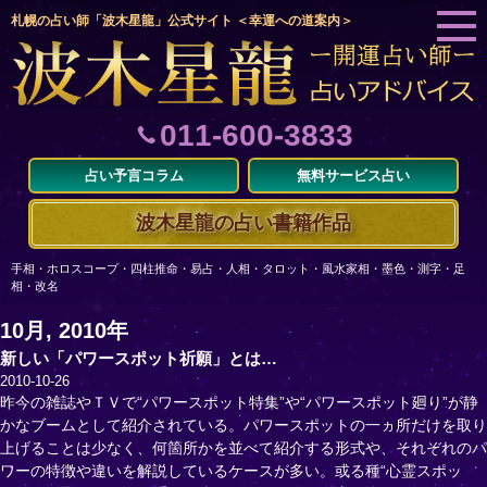
札幌の占い師「波木星龍」公式サイト ＜幸運への道案内＞
011-600-3833
占い予言コラム
無料サービス占い
波木星龍の占い書籍作品
手相・ホロスコープ・四柱推命・易占・人相・タロット・風水家相・墨色・測字・足
相・改名
10月, 2010年
新しい「パワースポット祈願」とは…
2010-10-26
昨今の雑誌やＴＶで“パワースポット特集”や“パワースポット廻り”が静
かなブームとして紹介されている。パワースポットの一ヵ所だけを取り
上げることは少なく、何箇所かを並べて紹介する形式や、それぞれのパ
ワーの特徴や違いを解説しているケースが多い。或る種“心霊スポッ