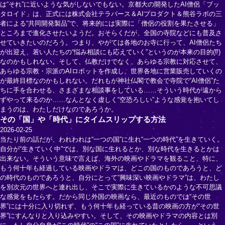
は“それ”に近いような気がしないでもない。京都大の開発したAI僧侶「ブッ
タロイド」は、正式には株式会社テラバース＆AIプロダクト＆熊谷ラボの三
者による“共同開発製品”で、将来的には実際に「僧侶の役割を果たさせる」
ところまで進化させたいようだ。おそらくだが、全国の寺院などにも普及さ
せていきたいのだろう。つまり、やがては各地のお寺に行って、AI僧侶たち
が出迎え、若い人たちの“悩み相談にも応えていく”というのが本来の目的(⁉)
なのかもしれない。そして、仏教だけでなく、あらゆる宗教に対応させて、
あらゆる宗教・宗派のAIロボットを作成し、世界各地に営業販売していくの
が最終目標なのかもしれない。だれもが神社仏閣で教会で寺院で“AI僧侶”た
ちに手を合わせる、さまざまな相談事をしている……そういう時代が遠から
ずやって来るのか……なんとなく虚しく“空恐ろしい”ような感覚を抱いてし
まうのは、わたしだけなのであろうか。
その「国」や「時代」にタイムスリップする方法
2026-02-25
当たり前の話だが、われわれは“一つの国”に生れ“一つの時代”を生きていく。
自分が“生きていく中”では、別な国に生れるとか、別な時代を生きるとかは
出来ない。そういう意味で言えば、海外の映画やドラマを観ること、特に、
もう何十年も経過している映画やドラマは、どこの国のものであろうと、ど
の時代のものであろうと、自分にとって“興味深い映画やドラマ”は、わたし
を別次元の世界へと連れ出し、そこで実際に生きているかのような不可思議
な感覚をもたらす。だから同じ外国の映画なら、最近のものでは“その世
界”には十分に入り切れず、もう何十年も経っている昔の映画の方が“その世
界”にすんなりと入り込みやすい。そして、その映画やドラマの内容とは別