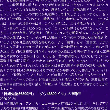
に、もし自分自身が“この時代”の“この国”に生れていたとしたら……という
か、この映画世界の住人のような状態や立場であったなら、どうするだろう
か……というような意識というか、感覚というか、想像の世界というか……
そういうものが、いつの間にか無意識に出て来てしまう。そうすると、もう
自分は“その国の人”なわけで、時代的にも“その時代の人”なわけで、そうであ
れば、わたしの場合やっぱり、こういう時には「こうするだろうな」とか
「こう言ってしまうだろうな」とか「こういう行動はとらないな」とか、ど
うしても自分自身に“置き換えて”観てしまうような部分がある。その方が、
一度の人生であっても、それぞれの映画・ドラマの中で“別な人生”を生きて
いるような不可思議な感覚を得られる。よく「前世」とか「過去世」とかい
うものを設定する考えや捉え方があるが、昔の映画やドラマの中に自らが踏
み込めば、何の違和感も持たず、その中の人物になり切って“さまざまな出来
事を体験する”ことが出来る。もっとも、昔の作品なら、なんでも“そういう
異端世界の扉”を開くことが出来るかと言えば、そうでもない。いくら入り込
もうと思っても入れないような自分とは異質の世界や異質の物語りもある。
あくまでも“自分が興味ある分野”の主人公が形作っていく作品が良い。それ
らの中で“映画の中”に入り込むことで“前世的”とも言うべき「もう一つの人
生」や「もう一人の自分」を“生まれ変わらせる”ことができる。或る意味で
は自由自在に自分が思い描く「前世」や「過去世」として登場することが出
来るのだ。
「日経先物56800円」「ダウ46800ドル」の衝撃‼
2026-02-24
日本時間の朝方、アメリカ・ニューヨーク時間は夕方に近づく。そしてアメ
リカの休み明け株式相場は、トランプ大統領の“新たな関税政策の発動”など