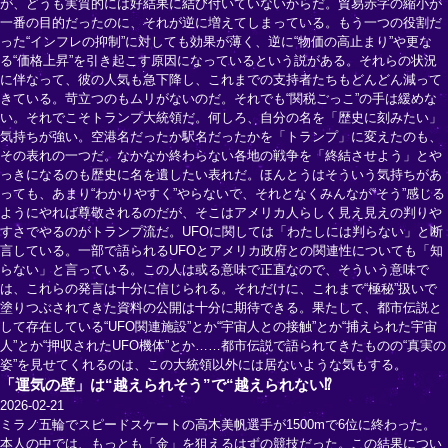
が、どうも実質的には好結果に結び付いていないからだ。貿易赤字の縮小が
一番の目的だったのに、それが逆に増えてしまっている。もう一つの役割だ
った“インフレの抑制”に対しても効果が薄く、逆に“物価の高止まり”や更な
る“価格上昇”を引き起こす原因になっているという説がある。それらの状況
に伴なって、彼の人気も急下降し、これまでの支持者たちもどんどん減って
きている。苛立つのもムリがないのだ。それでも“関税ごっこ”の手は緩めな
い。それでこそトランプ大統領だ。何しろ、自分の名を「歴史に刻みたい」
気持ちが強い。空港名だったか駅名だったかを「トランプ」に変えたのも、
その表れの一つだ。なかなか終わらない各地の戦争を「終結させよう」とや
っきになるのも歴史に名を遺したい表れだ。ほんとうはそういう気持ちがあ
っても、あまり“わかりやすく”やらないで、それとなくみんなが“そう”感じる
ようにやれば尊敬されるのだが、そこはアメリカ人らしく見え見えの判りや
すさでやるのがトランプ流だ。UFOに関しては「わたしには判らない」と断
言している。一部で語られるUFOとアメリカ政府との関連性についても「知
らない」と言っている。この人は或る意味で正直なので、そういう意味で
は、これらの発言は十分に信じられる。それだけに、これまで“極秘”扱いで
塗りつぶされてきた資料の公開は十分に期待できる。果たして、都市伝説と
して存在している“UFO関連施設”とか“宇宙人との接触”とか“捕えられた宇宙
人”とか“押収されたUFO機体”とか……都市伝説で語られてきたものの“真実の
姿”を見せてくれるのは、この大統領以外には居ないような気もする。
「運気の壁」は“越えられそう”で“越えられない⁉
2026-02-21
ミラノ五輪でスピードスケートの高木美帆選手が1500mで6位に終わった。
本人の中では、もっとも「金」を狙えるはずの競技だった。この結果につい