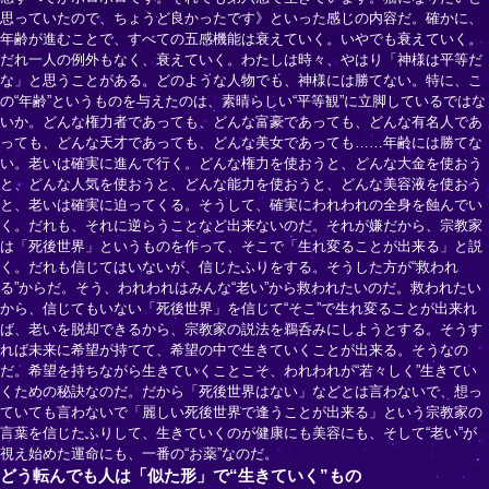
思っていたので、ちょうど良かったです》といった感じの内容だ。確かに、
年齢が進むことで、すべての五感機能は衰えていく。いやでも衰えていく。
だれ一人の例外もなく、衰えていく。わたしは時々、やはり「神様は平等だ
な」と思うことがある。どのような人物でも、神様には勝てない。特に、こ
の“年齢”というものを与えたのは、素晴らしい“平等観”に立脚しているではな
いか。どんな権力者であっても、どんな富豪であっても、どんな有名人であ
っても、どんな天才であっても、どんな美女であっても……年齢には勝てな
い。老いは確実に進んで行く。どんな権力を使おうと、どんな大金を使おう
と、どんな人気を使おうと、どんな能力を使おうと、どんな美容液を使おう
と、老いは確実に迫ってくる。そうして、確実にわれわれの全身を蝕んでい
く。だれも、それに逆らうことなど出来ないのだ。それが嫌だから、宗教家
は「死後世界」というものを作って、そこで「生れ変ることが出来る」と説
く。だれも信じてはいないが、信じたふりをする。そうした方が“救われ
る”からだ。そう、われわれはみんな“老い”から救われたいのだ。救われたい
から、信じてもいない「死後世界」を信じて“そこ”で生れ変ることが出来れ
ば、老いを脱却できるから、宗教家の説法を鵜呑みにしようとする。そうす
れば未来に希望が持てて、希望の中で生きていくことが出来る。そうなの
だ。希望を持ちながら生きていくことこそ、われわれが“若々しく”生きてい
くための秘訣なのだ。だから「死後世界はない」などとは言わないで、想っ
ていても言わないで「麗しい死後世界で逢うことが出来る」という宗教家の
言葉を信じたふりして、生きていくのが健康にも美容にも、そして“老い”が
視え始めた運命にも、一番の“お薬”なのだ。
どう転んでも人は「似た形」で“生きていく”もの