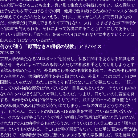
らの“気”を浴びることも出来、良い形で生命力が持続しやすい。或る意味で
は子供たちを育て上げるまでの間、健康で働き続けるためのチャンスを“神様
が与えてくれた”のだともいえる。それに、元々がこの人は“商売好き”なの
だ。俳優業だけで満足できるタイプではない。人は、さまざまな形で神様か
ら“試練”を与えられる。それによって苦境に陥ることも往々にしてあるが、
どういう環境でも「似た形」を保っていけば“それなり”に生きていくことは
出来るようになっているのだ。
何かが違う「顔面なきAI僧侶の説教」アドバイス
2026-02-26
京都大学が新たなる“AIロボット”を開発し、仏教に関するあらゆる知識を吸
収させ、それによって“悩める若い人たち”の相談相手として活用しようとす
る試みを始めたようだ。外見的にも僧侶の作務衣を着せて、その所作も座禅
とか合掌とか、僧侶的な所作を身に着けている。外見としてのロボットは中
国製らしいのだが、わたしは何よりも“顔のないこと”が気になった。「顔」
としての外枠的な部分は付いているが、目鼻立ちというか、そういうものの
ない“のっぺらぼう型”なのが気になるのだ。つまり、口がないのに言葉を発
する。動作そのものは“僧侶そっくり”なのに、顔面は“のっぺらぼう型”という
のが私個人であれば“拒絶反応”が出てしまう。一般の方達はどうなのだろ
う。もちろん、ロボットの彼はあらゆる経典を学習しているに違いないか
ら、それなりの“答え”というか“教え”や“癒し”や“説教”は可能だと思うのだが、
それだけで人は納得するものだろうか。そういえばイスラム教には「嘆きの
壁」というものがある。そこには何の“回答”もない。ただ単に“巨大な壁”があ
るだけで、信仰者がその壁に“想いをぶつける”形の宗教儀礼だ。或る意味で