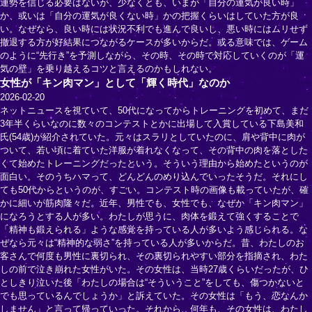
運勢を信じる必要はないが、少なくとも、いまが「自分の運気が良い時」
か、或いは「自分の運気が良くない時」かの把握くらいはしていた方が良
い。なぜなら、良い時には状況不利でも進んで良いし、悪い時にはムリせず
撤退する方が好結果につながるケースが多いからだ。或る意味では、ゲーム
のように“先行き”を予測しながら、その時、その時で対応していくのが「運
気の壁」を乗り越えるコツと言えるのかもしれない。
女性が「キン肉マン」として「輝く時代」なのか
2026-02-20
ネットニュースを視ていて、50代になってからトレーニングを初めて、まだ
3年半くらいなのに数々のコンテストとかに出場して入賞している下島美和
氏(54歳)が紹介されていた。元々はスラリとしていたのに、肩や背中に肉が
ついて、若い頃に着ていた洋服が着れなくなって、その背中の肉を落とした
くて始めたトレーニングだったという。そういう理由から始めたというのが
面白い。そのうちハマって、どんどんのめり込んでいったそうだ。それにし
ても50代からというのが、すごい。コンテスト時の画像も載っていたが、確
かに細いが筋肉隆々だ。近年、男性でも、女性でも、なぜか「キン肉マン」
になろうとする人が多い。わたしが思うに、肉体を鍛えて強くすることで
「精神も鍛えられる」ような感覚を持っている人が多いよう感じられる。な
ぜなら元々は“精神的な弱さ”を持っている人が多いからだ。昔、わたしのお
客さんで何度も男性に裏切られ、その裏切られやすい部分を指摘され、わた
しの前で泣き崩れた女性がいた。その女性は、当時27歳くらいだったが、ひ
としきり泣いた後「わたしの場合は“そういうこと”をしても、傷つかないと
でも思っているんでしょうか」と訴えていた。その女性は「もう、恋なんか
しません」と言って帰っていった。それから、何年も、その女性は、わたし