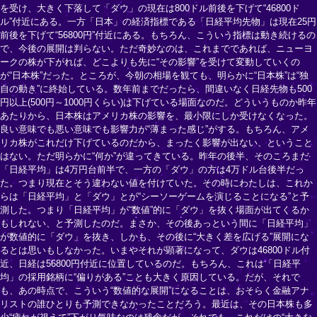
を受け、大きく下落して「ダウ」の現在は800ドル前後を下げて“46800ド
ル”付近にある。一方「日本」の経済指標である「日経平均先物」は現在25円
前後を下げて“56800円”付近にある。もちろん、こういう指標は動き続けるの
で、今後の展開は判らない。ただ奇妙なのは、これまでであれば、ニューヨ
ークの株が下がれば、どこよりも先に“その影響”を受けて変動していくの
が“日本株”だった。ところが、今朝の相場を観ても、明らかに“日本株”は“独
自の動き”に終始している。数年前までだったら、間違いなく日経先物も500
円以上(500円～1000円くらい)は下げている場面なのだ。どういうものか昨年
あたりから、日本株はアメリカ株の影響を、最小限にしか受けなくなった。
良い意味でも悪い意味でも影響力が“薄まった感じ”がする。もちろん、アメ
リカ株がこれだけ下げているのだから、まったく影響が出ない、ということ
はない。ただ明らかに“何か”が違ってきている。昨年の後半、そのころまだ
「日経平均」は4万円台前半で、一方の「ダウ」の方は4万ドル台後半だっ
た。つまり現在とそう違わない値を付けていた。その時にわたしは、これか
らは「日経平均」と「ダウ」とが“シーソーゲームを演じることになる”と予
測した。つまり「日経平均」が“数値”的に「ダウ」を抜く場面が出てくるか
もしれない、と予測したのだ。まさか、その後あっという間に「日経平均」
が数値的に「ダウ」を抜き、しかも、その後に“大きく差を広げる”展開にな
るとは思いもしなかった。いまやそれが顕著になって、ダウは46800ドル付
近、日経は56800円付近に位置しているのだ。もちろん、これは「日経平
均」の採用銘柄に“偏りがある”ことも大きく原因している。だが、それで
も、あの時点で、こういう“数値的な展開”になることは、おそらく金融アナ
リストの誰ひとりも予測できなかったことだろう。最近は、その日本株も多