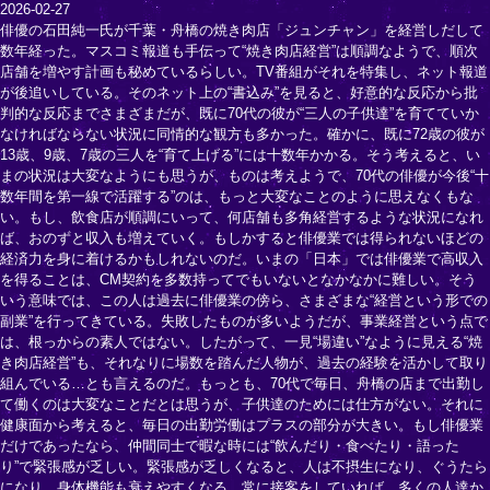
2026-02-27
俳優の石田純一氏が千葉・舟橋の焼き肉店「ジュンチャン」を経営しだして
数年経った。マスコミ報道も手伝って“焼き肉店経営”は順調なようで、順次
店舗を増やす計画も秘めているらしい。TV番組がそれを特集し、ネット報道
が後追いしている。そのネット上の“書込み”を見ると、好意的な反応から批
判的な反応までさまざまだが、既に70代の彼が“三人の子供達”を育てていか
なければならない状況に同情的な観方も多かった。確かに、既に72歳の彼が
13歳、9歳、7歳の三人を“育て上げる”には十数年かかる。そう考えると、い
まの状況は大変なようにも思うが、ものは考えようで、70代の俳優が今後“十
数年間を第一線で活躍する”のは、もっと大変なことのように思えなくもな
い。もし、飲食店が順調にいって、何店舗も多角経営するような状況になれ
ば、おのずと収入も増えていく。もしかすると俳優業では得られないほどの
経済力を身に着けるかもしれないのだ。いまの「日本」では俳優業で高収入
を得ることは、CM契約を多数持ってでもいないとなかなかに難しい。そう
いう意味では、この人は過去に俳優業の傍ら、さまざまな“経営という形での
副業”を行ってきている。失敗したものが多いようだが、事業経営という点で
は、根っからの素人ではない。したがって、一見“場違い”なように見える“焼
き肉店経営”も、それなりに場数を踏んだ人物が、過去の経験を活かして取り
組んでいる…とも言えるのだ。もっとも、70代で毎日、舟橋の店まで出勤し
て働くのは大変なことだとは思うが、子供達のためには仕方がない。それに
健康面から考えると、毎日の出勤労働はプラスの部分が大きい。もし俳優業
だけであったなら、仲間同士で暇な時には“飲んだり・食べたり・語った
り”で緊張感が乏しい。緊張感が乏しくなると、人は不摂生になり、ぐうたら
になり、身体機能も衰えやすくなる。常に接客をしていれば、多くの人達か