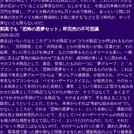
少“疲れが視えて”下がり気味なのは残念だが、それでも、これだけの“大きな
差が広がって”いることは事実なのだ。もしかすると、今後は日本株の方が6
万円を突破し、アメリカ株の方が4ん万ドル台で推移し、あっという間に日
本株の方がアメリカ株の“数値的に２倍に達する”などと言う時代が、やって
来ないとも限らないのだ。
割高でも「恐怖の悪夢セット」即完売の不可思議
2026-02-23
最近はいろいろなところで“コラボ商品”とか“コラボ製品”とか呼ばれるものが
多い。「共同開発」とか「共同企画」とかの意味合いが強い言葉だが、その
結果、大いに売り上げを伸ばす…などの効果をもたらすケースも多い。一般
的に言えば“異色の組み合わせ”である方が、成功例が多いように思われる。
そのコラボ商品として、最近、登場したものの一つに「夢グループ」と「カ
プコン」がコラボした「恐怖の悪夢セット」と呼ばれるものがある。これは
通販で有名な夢グループからは「夢ぶら下り健康器」が提供され、ゲームで
有名なカプコンからは「バイオハザードレクイエム」が提供され、そのセッ
ト企画名として名付けられた名称だ。通常、こういう場合には“双方を組み合
わせた結果としての商品”となりがちが物だが、そうではなくて、あくまで
も“それぞれが手掛けている商品”を、そのままの形で、手を加えることなく
販売しようということだ。だから、本来からすれば“奇妙な組み合わせ”でし
かない。ところが、それを「恐怖の悪夢セット」という名称にし、通販の石
田社長と保科有里氏のコンビで、主としてバイオハザードゲームの内容など
を個人的な感想を交えて話していく…というだけのものだ。ただ、それだ
と“セット商品”にはならないので、そのゲームを行った後で、疲れた身体と
か、緊張感で凝った腰や肩など回復させるために通販商品のぶら下り健康器