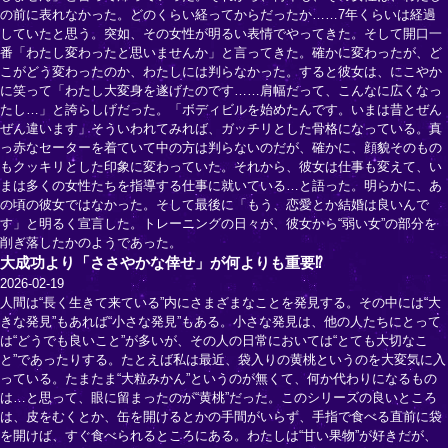
の前に表れなかった。どのくらい経ってからだったか……7年くらいは経過
していたと思う。突如、その女性が明るい表情でやってきた。そして開口一
番「わたし変わったと思いませんか」と言ってきた。確かに変わったが、ど
こがどう変わったのか、わたしには判らなかった。すると彼女は、にこやか
に笑って「わたし大変身を遂げたのです……肩幅だって、こんなに広くなっ
たし…」と誇らしげだった。「ボディビルを始めたんです。いまは昔とぜん
ぜん違います」そういわれてみれば、ガッチリとした骨格になっている。真
っ赤なセーターを着ていて中の方は判らないのだが、確かに、顔貌そのもの
もクッキリとした印象に変わっていた。それから、彼女は仕事も変えて、い
まは多くの女性たちを指導する仕事に就いている…と語った。明らかに、あ
の頃の彼女ではなかった。そして最後に「もう、恋愛とか結婚は良いんで
す」と明るく宣言した。トレーニングの日々が、彼女から“弱い女”の部分を
削ぎ落したかのようであった。
大成功より「ささやかな倖せ」が何よりも重要⁉
2026-02-19
人間は“長く生きて来ている”内にさまざまなことを発見する。その中には“大
きな発見”もあれば“小さな発見”もある。小さな発見は、他の人たちにとって
は“どうでも良いこと”が多いが、その人の日常においては“とても大切なこ
と”であったりする。たとえば私は最近、袋入りの黄桃というのを大変気に入
っている。たまたま“大粒みかん”というのが無くて、何か代わりになるもの
は…と思って、眼に留まったのが“黄桃”だった。このシリーズの良いところ
は、皮をむくとか、缶を開けるとかの手間がいらず、手指で食べる直前に袋
を開けば、すぐ食べられるところにある。わたしは“甘い果物”が好きだが、