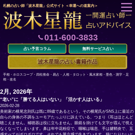
札幌の占い師「波木星龍」公式サイト ＜幸運への道案内＞
011-600-3833
占い予言コラム
無料サービス占い
波木星龍の占い書籍作品
手相・ホロスコープ・四柱推命・易占・人相・タロット・風水家相・墨色・測字・足
相・改名
2月, 2026年
“老い”に「勝てる人はいない」「活かす人はいる」
2026-02-28
美術家の横尾忠則氏は既に89歳であるという。その横尾氏がSNS上に最近の
自らの身体の不調をユーモアたっぷりに訴えている。つまり《耳はほとんど
聴こえません。補聴器は役に立ちません。眼鏡を掛けても文字が霞んで視え
なくなってしまいます。鼻は年中花粉症で、咽喉は喘息、手は腱鞘炎で、五
感すべてがボロボロです。それでも第六感で生きています。猫になりたいと