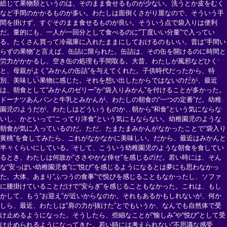
総じて果物類というのは、そのまま食せるものが少ない。洗うとか皮をむく
など手間のかかるものが多い。わたしは面倒くさがり屋なので、そういう手
間を掛けず、すぐそのまま食せるものが良い。そういう点で袋入りは便利
だ。量的にも、一人が一回分として食べるのに“丁度いい分量”で入ってい
る。たくさん買って冷蔵庫に入れたままにしておけるのもいい。昔は“手間い
らずの果物”と言えば、缶詰に限られた。缶詰は、その缶を開けるのに時間と
労力がかかるし、空き缶の処理も手間取る。大昔、わたしが風邪などひく
と、母親がよく“みかんの缶詰”を与えてくれた。子供時代だったから、特
別、美味しい果物に感じた。それを想い出したからではないのだが、最近
は、朝食として“みかんのゼリー”か“袋入りみかん”を付けることが多かった。
ドーナツあんパンと牛乳とみかんが、わたしの朝食の“一つの定番”だ。幼稚
園児のようだが、わたしはどういうものか、朝から“和食”という気にならな
いし、かといって“こってり洋食”という気にもならない。幼稚園児のような
朝食が気に入っているのだ。ただ、たまたまみかんがなかったことで“袋入り
黄桃”を食してみたら、これがなかなかに美味しい。だから、最近はみかんと
半々くらいにしている。そして、こういう幼稚園児のような朝食を食してい
るとき、わたしは何故か“ささやかな倖せ”を感じるのだ。若い時には、そん
な“安っぽい幼稚園児食”に“悦び”を感じるようになるとは夢にも思わなかっ
た。大体、あまり“ふつうの食事”で悦びを感じることもなかったし、ソファ
に腰掛けていることだけで“安らぎ”を感じることもなかった。これは、もし
かして、もう“お迎え”が近いからなのか。それもあるかもしれないが、何か
しら、最近、わたしは“肩の力が抜けた”とでもいうか、なんでも自然体で受
け止めるようになった。そうしたら、些細なことが“愉しみ”や“悦び”として受
け止められるようになってきた。若い時には考えられない“不思議な感受