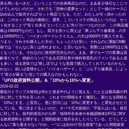
具を用いるべきだ…ということでの合体商品なのだ。まあ多少強引なこじつ
けでしかないのだが、それでも「恐怖の悪夢セット」として一緒のケースに
詰め込んで販売すれば“セット商品”となる。ただ、わたしが引っ掛かったの
は、このセット商品の価格だ。通常、こういうコラボ商品というのは、セッ
ト化することで“安く出来る”ということも“売り”の一つなのだが、この商品価
格は19800円なのだ。もし、双方を別々に買えば「夢ぶら下り健康器」の方
は10000円だし「バイオハザードレクイエム」の方は8000円で購入できる。
つまり、それぞれ購入した方が、ちょっとだけ安い。それなのに通販CM動
画では「そんなに高くは売れません」と言いながら、実際には1800円ほど高
くなっている。それなのに発売即完売なのだ。まあ、夢グループの客層は高
齢者たちで、絶妙のコンビである石田社長や保科有里氏のファンである人達
も多い。或る意味では“推し活”のような意識で購入してくれているのかもし
れない。或いは昔懐かしい「バイオハザード」と「ぶら下り健康器」によっ
て“若さが蘇る”と信じての購入なのかもしれない。
「UFO政府資料公開」＆「10%から15%へ変更」
2026-02-22
最近のトランプ大統領は何かと迷走中のように視える。たとえば最高裁の判
決に対して文句を言ったり、これまでの関税をすぐ撤回し、新たなる関税を
「10%にする」と宣言し、更に翌日には「15%に変更する」と変化させたり
している。実に目まぐるしいのだ。オバマ元大統領の「宇宙人はいる」発言
に対しても、批判的発言ののち即「地球外生命体や未確認物体(UFO)に関す
る政府資料を公開する」と国防総省に指示を出したりしている。どうしてこ
んなに“落ち着きがない”のか。一つには自分の“目玉政策”であった関税政策