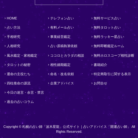
HOME
テレフォン占い
無料サービス占い
占い方法
有料メール占い
無料タロット占い
手相研究
事業経営鑑定
無料ラッキー星占い
人相研究
占い原稿執筆依頼
無料即断鑑定ルーム
風水鑑定・家相鑑定
ココロとカラダの相談
無料ホロスコープ相性診断
タロットの秘密
相性婚期鑑定
書籍紹介
運命の主役たち
命名・改名依頼
特定商取引に関する表示
四柱推命の源流
企業アドバイス
お問合せ
今日の迷言・余言・禁言
過去の占いコラム
Copyright © 札幌の占い師「波木星龍」公式サイト｜占いアドバイス「開運占い師」 All
Rights Reserved.