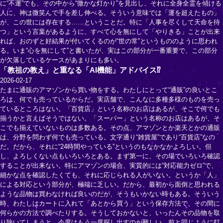
に“不運”でも、その中から“微かな灯かり”を見出し、それに全身全霊を傾ける
人に、神は微笑んで手を差し伸べる。そういう意味では「運を超えたもの」
が、この世には存在する……ということだ。特に「人事を尽くして天命を待
つ」という言葉があるように、すべて心を無にして「やりきる」ことが出来
れば、おのずと好結果が付いてくるのが“世の常”というもののように思われ
る。いま“心を無にして”と書いたが、実はこの部分が一番重要で、この部分
が欠落しているケースがあまりにも多い。
「教祖の教え」と重なる「AI機能」アドバイス⁉
2026-02-17
たまに通販のアマゾンから買い物をする。わたしにとって“通販”の良いとこ
ろは、何でも売っているからだ。実店舗で、こんなに多種多様のものを売っ
ているところはない。「百貨店」という名称のお店はあるが、そこで何でも
揃うかと言えばそうではない。「スーパー」という名称のお店はあるが、そ
こでも揃えていないものは多数ある。その点、アマゾンとか楽天とかの通販
は、分野を問わず何でも売っている。文字通り“雑貨屋”であり“百貨店”なの
だ。だから、それに“24時間やっている”というのもなかなかよろしい。但
し、よろしくない点もいろいろとある。まず第一に、その場でいろいろ確認
することが出来ない。特にアマゾンの場合、実質的には“対応能力ゼロ”で、
細かな点を確認したくても、それに応じられる人がいない。というか「人」
による対応という部分が、極端に乏しい。だから、最初から面倒と思われる
ような品物は買わなければ良いのだが、そうもいかない時もある。そういう
時、わたしはカートに入れて「あとから買う」という保存方法で、その間に
何らかの方法で調べたりする。そうしておかないと、いったんその品物を取
り除いてしまうと、今度はもう一度探し出すのが難しい。前と同じように打