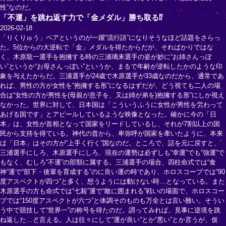
性”なのだ。
「不運」を跳ね返す力で「金メダル」勝ち取る⁉
2026-02-18
「りくりゅう」ペアというのが一躍“流行語”になりそうなほど話題をさらっ
た。5位からの大逆転で「金」メダルを得たからだが、そればかりではな
く、木原龍一選手を抱擁する時の三浦璃来選手の姿が妙に“お姉さんっぽ
い”というか“お母さんっぽい”というか、まるで年齢が逆転したかのような印
象を与えたからだ。三浦選手が24歳で木原選手が33歳なのだから、通常であ
れば、男性の方が女性を“抱擁する形”になるはずだが、どう視ても二人の場
合は“女性の方が男性を(母親が息子を、又は姉が弟を)抱擁する形”にしか視え
なかった。世界に対して、日本国は「こういうふうに女性が男性を労わって
あげる国です」とアピールしているような映像となった。確かに今の「日
本」は、女性が首相となって国家をリードしているし、それが7割以上の国
民から支持を得ている。神代の昔から、卑弥呼が国家を牽いたように、本来
は「日本」はその方が“上手く行く”国なのだ。ところで、話を元に戻すと、
三浦選手にしろ、木原選手にしろ、現在の運勢は必ずしも“幸運”でも“強運”で
もなく、むしろ“不運”の部類に属する。三浦選手の場合、四柱命式では“食
神”運で“部下・後輩を育成する”のに良い運の時であり、ホロスコープでは“90
度アスペクトが四つ”と多く、想うようには動けない時…となっている。また
木原選手の方も命式では“七殺”運で“敵に囲まれる”戦いの場面で、ホロスコー
プでは“150度アスペクトが六つ”と体調そのものも万全とは言い難い。そうい
う中で競技して“世界一”の称号を得たのだ。謂ってみれば、見事に逆境を跳
ね返した…と言える。人は往々にして“運が良い”とか“悪い”とか言うが、仮