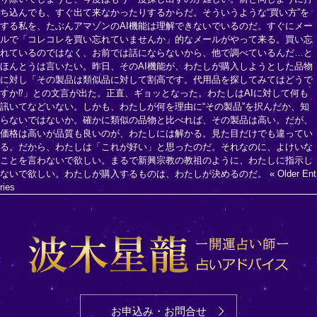
ち込んでも、すぐ出て来なかったりするからだ。そういうような“買い方”を
する私を、たぶんアマゾンのAI機能は理解できないでいるのだ。すぐにメー
ルで「コレコレを買い忘れていませんか」的なメールがやって来る。買い忘
れているのではなく、お前では話にならないから、他で調べているんだ…と
ほんとうは言いたい。昨日、そのAI機能が、わたしが購入しようとした品物
に対し「その製品は類似品に対して割高です。代用品を探してみてはどうで
すか⁉」との文言が出た。正直、ギョッとなった。わたしはAIに対して何も
訊いてなどいない。しかも、わたしが何を理由に“その製品”を択んだか、知
らないではないか。確かに類似の品物と比べれば、その製品は高い。だが、
価格は高いが品質も良いのが、わたしには解かる。見た目だけでも違ってい
る。だから、わたしは「これが好い」と思ったのだ。それなのに、よけいな
ことを言わないで欲しい。まるで新興宗教の教祖のように、わたしに指示し
ないで欲しい。わたしが購入するものは、わたしが決めるのだ。
« Older Ent
ries
お申込み・お問合せ