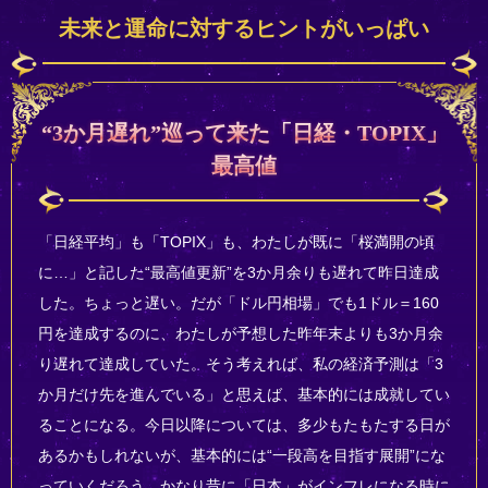
未来と運命に対するヒントがいっぱい
“3か月遅れ”巡って来た「日経・TOPIX」
最高値
「日経平均」も「TOPIX」も、わたしが既に「桜満開の頃
に…」と記した“最高値更新”を3か月余りも遅れて昨日達成
した。ちょっと遅い。だが「ドル円相場」でも1ドル＝160
円を達成するのに、わたしが予想した昨年末よりも3か月余
り遅れて達成していた。そう考えれば、私の経済予測は「3
か月だけ先を進んでいる」と思えば、基本的には成就してい
ることになる。今日以降については、多少もたもたする日が
あるかもしれないが、基本的には“一段高を目指す展開”にな
っていくだろう。かなり昔に「日本」がインフレになる時に