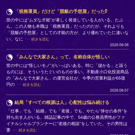
「税務署員」だけど「競艇の予想屋」だった⁉
世の中には“ムダな才能”が著しく発達している人がいる。たぶ
ん、この人物も本職は「税務署員」だったのだが、それよりも
「競艇の予想屋」としての才能の方が、より優れていたに違いな
い。なに
続きを読む
2026.08.08
「みんなで大家さん」って、名称自体が怪しい
世の中には“怪しいモノ”がいっぱいある。特に「儲かる」と謳う
ものには、そういうたぐいのものが多い。不動産小口化投資商品
の「みんなで大家さん」の運営会社が、今季の営業利益が65億
円の
続きを読む
2026.08.07
結局「すべての根源は人」心配性は悩み続ける
「仕事」でも「結婚」でも「老後」でも、やたら“倖せの条件”を
持ち出す人がいる。雑誌記事の中で、54歳の公務員男性がファ
イナルシャルプランナーに“老後の相談”をしていた。その男性は
妻
続きを読む