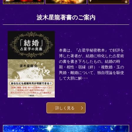
波木星龍著書のご案内
本書は、『占星学秘密教本』で好評を
博した著者が、結婚に特化した占星術
の書を書き下ろしたもの。結婚の時
期・相性・宿縁（絆）・複数婚・玉の
輿婚・離婚について、独自理論を駆使
して大胆に解･･･
詳しく見る