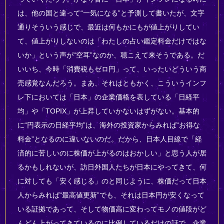
は、他の国と違って“一気になる”と予測して書いたが、文字
通りそういう感じで、最近は何もかにもが値上がりしてい
て、値上がりしないのは「わたしの占い鑑定料金だけではな
いか」という声が“空耳”なのか、聴こえて来そうである。だ
いいち、今時「消費税もゼロ円」って、いったいどういう商
売感覚なんだろう。まあ、それはともかく、こういうインフ
レ下においては「日本」の企業価格を表している「日経平
均」や「TOPIX」が上昇していかないはずがない。基本的
に“円表示の日経平均”は、海外の投資家からみれば“お得な
料金”となるのに違いないのだ。だから、日本人目線で「経
済的に苦しいのに株価が上がるのはおかしい」と思う人が居
るかもしれないが、訪日外国人たちが日本にやってきて、何
に対しても「安く感じる」のと同じように、株価だって日本
人からみれば“最高値更新”でも、それは日本円が安くなって
いる証拠であって、そして物価高に変わってモノの値段がど
んどん上がってきているのに比例しているだけの話で、企業