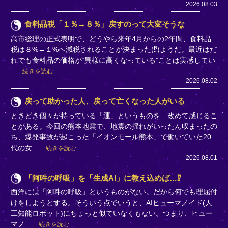
2026.08.03
食料品税「１％→８％」戻すのって大変そうな
高市総理の正式表明で、どうやら来年4月からの2年間、食料品
税は８%→１%へ減税されることが決まった(⁉)ようだ。最近はだ
れでも食料品の価格が“異様に高くなっている”ことは実感してい
続きを読む
2026.08.02
戻って助かった人、戻って亡くなった人がいる
ときどき個々が持っている「運」というものを…改めて感じるこ
とがある。今回の熊本地震で、地震の揺れがいったん収まったの
ち、爆発事故が起こった「イオンモール熊本」で働いていた20
代の女
続きを読む
2026.08.01
「阿吽の呼吸」を「生成AI」に教え込めば…⁉
西洋には「阿吽の呼吸」というものがない。だから何でも理屈付
けをしようとする。そういう点でいうと、AIヒューマノイド(人
工知能ロボット)にちょっと似ていなくもない。つまり、ヒュー
マノ
続きを読む