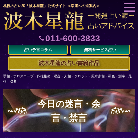
札幌の占い師「波木星龍」公式サイト ＜幸運への道案内＞
011-600-3833
占い予言コラム
無料サービス占い
波木星龍の占い書籍作品
手相・ホロスコープ・四柱推命・易占・人相・タロット・風水家相・墨色・測字・足
相・改名
今日の迷言・余
言・禁言