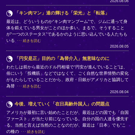
2026.08.06
「キン肉マン」達の輝ける「栄光」と「転落」
最近は、どういうものか“キン肉マンブーム”で、ジムに通って身
体を鍛えている男女がことのほか多い。まるで、そうすること
が“一つのステータス”であるかのように思い込んでいる人たちも
いる
続きを読む
2026.08.05
「円安是正」目的の「為替介入」無意味なのに
わたしは前から最近のドル円相場で“円安が進んでいること”は、
俗にいう「投機筋」などではなくて、ごく自然な世界情勢の変化
がもたらしていることだから、政府・日銀がアメリカと協調して
為替
続きを読む
2026.08.04
今後、増えていく「在日高齢外国人」の問題点
アメリカが最初に言い始めたことだが、最近はどの国でも「自国
ファースト」が当たり前になっている。自分の国の人達を優先す
る。当然と言えば当然のことなのだが、最近は「日本」でも“こ
の種の
続きを読む