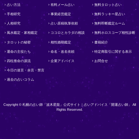
占い方法
有料メール占い
無料タロット占い
手相研究
事業経営鑑定
無料ラッキー星占い
人相研究
占い原稿執筆依頼
無料即断鑑定ルーム
風水鑑定・家相鑑定
ココロとカラダの相談
無料ホロスコープ相性診断
タロットの秘密
相性婚期鑑定
書籍紹介
運命の主役たち
命名・改名依頼
特定商取引に関する表示
四柱推命の源流
企業アドバイス
お問合せ
今日の迷言・余言・禁言
過去の占いコラム
Copyright © 札幌の占い師「波木星龍」公式サイト｜占いアドバイス「開運占い師」 All
Rights Reserved.