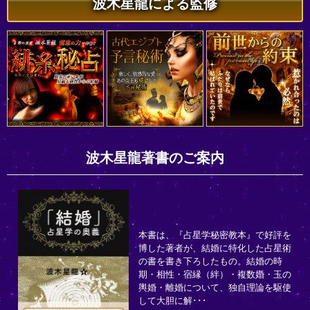
波木星龍による監修
波木星龍著書のご案内
本書は、『占星学秘密教本』で好評を
博した著者が、結婚に特化した占星術
の書を書き下ろしたもの。結婚の時
期・相性・宿縁（絆）・複数婚・玉の
輿婚・離婚について、独自理論を駆使
して大胆に解･･･