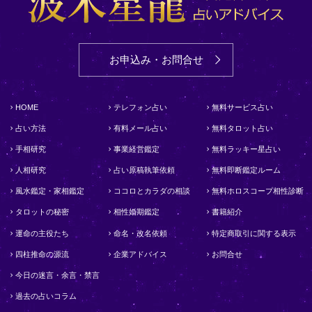
お申込み・お問合せ
HOME
テレフォン占い
無料サービス占い
占い方法
有料メール占い
無料タロット占い
手相研究
事業経営鑑定
無料ラッキー星占い
人相研究
占い原稿執筆依頼
無料即断鑑定ルーム
風水鑑定・家相鑑定
ココロとカラダの相談
無料ホロスコープ相性診断
タロットの秘密
相性婚期鑑定
書籍紹介
運命の主役たち
命名・改名依頼
特定商取引に関する表示
四柱推命の源流
企業アドバイス
お問合せ
今日の迷言・余言・禁言
過去の占いコラム