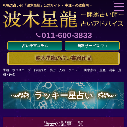
札幌の占い師「波木星龍」公式サイト ＜幸運への道案内＞
011-600-3833
占い予言コラム
無料サービス占い
波木星龍の占い書籍作品
手相・ホロスコープ・四柱推命・易占・人相・タロット・風水家相・墨色・測字・足
相・改名
ラッキー星占い
過去の記事一覧