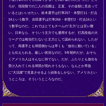
ろが、現段階での二人の活躍は、正直、その金額に見合って
いるとはいいがたい。鈴木選手は打率257・本塁打11・打点
34という数字、吉田選手は打率266・本塁打2・打点16とい
う数字なのだ。これではとてもチームの“主力”とは言い難
い。日本なら、そういう主力でも通用するが、打高投低の大
リーグでは相当打たないと主力として認められない。したが
って、両選手とも球団側からは早くも「放出に動いている」
とも伝えられる。厳しい状況なのだ。5年契約だが、おそら
くアメリカ人はそんなに待てない。だが、ふたりとも放出を
受け入れてくれる球団が現れそうもない。なんとか早急
に“大活躍”で見直させるよう頑張るしかない。アメリカとい
うところは、そういうところなのだ。