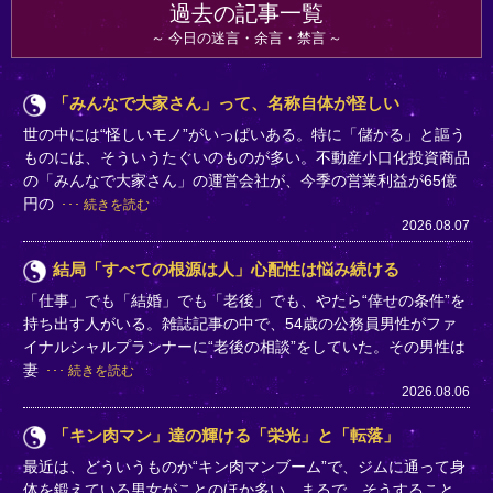
過去の記事一覧
今日の迷言・余言・禁言
「みんなで大家さん」って、名称自体が怪しい
世の中には“怪しいモノ”がいっぱいある。特に「儲かる」と謳う
ものには、そういうたぐいのものが多い。不動産小口化投資商品
の「みんなで大家さん」の運営会社が、今季の営業利益が65億
円の
続きを読む
2026.08.07
結局「すべての根源は人」心配性は悩み続ける
「仕事」でも「結婚」でも「老後」でも、やたら“倖せの条件”を
持ち出す人がいる。雑誌記事の中で、54歳の公務員男性がファ
イナルシャルプランナーに“老後の相談”をしていた。その男性は
妻
続きを読む
2026.08.06
「キン肉マン」達の輝ける「栄光」と「転落」
最近は、どういうものか“キン肉マンブーム”で、ジムに通って身
体を鍛えている男女がことのほか多い。まるで、そうすること