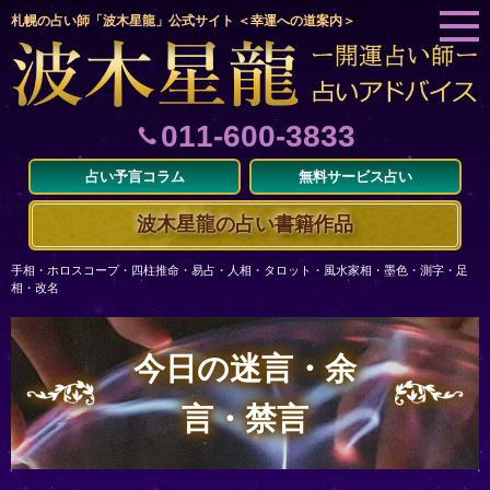
札幌の占い師「波木星龍」公式サイト ＜幸運への道案内＞
011-600-3833
占い予言コラム
無料サービス占い
波木星龍の占い書籍作品
手相・ホロスコープ・四柱推命・易占・人相・タロット・風水家相・墨色・測字・足
相・改名
今日の迷言・余
言・禁言