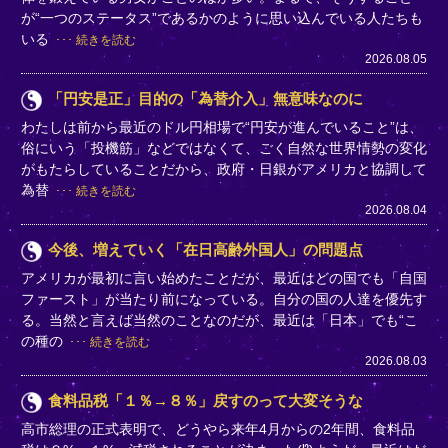
が“一つのステータス”であるかのように思い込んでいる人たちも
いる
続きを読む
2026.08.05
「円安是正」目的の「為替介入」無意味なのに
わたしは前から最近のドル円相場で“円安が進んでいること”は、
俗にいう「投機筋」などではなくて、ごく自然な世界情勢の変化
がもたらしていることだから、政府・日銀がアメリカと協調して
為替
続きを読む
2026.08.04
今後、増えていく「在日高齢外国人」の問題点
アメリカが最初に言い始めたことだが、最近はどの国でも「自国
ファースト」が当たり前になっている。自分の国の人達を優先す
る。当然と言えば当然のことなのだが、最近は「日本」でも“こ
の種の
続きを読む
2026.08.03
食料品税「１％→８％」戻すのって大変そうな
高市総理の正式表明で、どうやら来年4月からの2年間、食料品