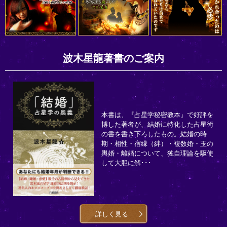
波木星龍著書のご案内
本書は、『占星学秘密教本』で好評を
博した著者が、結婚に特化した占星術
の書を書き下ろしたもの。結婚の時
期・相性・宿縁（絆）・複数婚・玉の
輿婚・離婚について、独自理論を駆使
して大胆に解･･･
詳しく見る