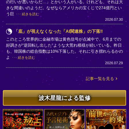
の行いが悪いからだ…」とかいう人がいる。けれども、それは大
きな間違いのようだ。なぜならアメリカの宝くじで274億円とい
う巨
続きを読む
2026.07.30
「底」が視えなくなった「AI関連株」の下落‼
このところ世界的に金融市場は黄色信号が点滅中で、6月までの
好調さが“逆回転し出した”ような大荒れ模様が続いている。昨日
も、韓国株の総合指数は10%下落した。それに引き摺れらるかの
よ
続きを読む
2026.07.29
記事一覧を見る
波木星龍による監修