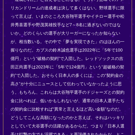
リカンドリームの達成者は決して多くはない。野球選手に限
って言えば、いまのところ大谷翔平選手やイチロー選手や松
井秀喜選手や野茂英雄投手など7～8名に過ぎないのではな
いか。どのくらいの選手が大リーガーになったか知らない
が、相当数いる。その中で「夢を実現できた」のはほんの一
握りなのだ。カブスの鈴木誠也選手は2022年に「5年で100
億円」という“破格の契約”で入団した。レッドソックスの吉
田正尚選手は2023年に「5年で124億円」という“超破格の契
約”で入団した。おそらく日本人の多くには、この“契約金の
高さ”が十分にニュースとして伝わっていなかったように思
う。もちろん、これらは大谷翔平選手のドジャーズとの契約
金に比べれば、低いかもしれないが、通常の日本人選手たち
の契約金に比較すれば“異常と言えるほど高い金額”なのだ。
どうしてこんな高額になったのかと言えば、それはハッキリ
としていて大谷選手の活躍があるからだ。つまり「日本人選
手は打撃の方でも活躍できる」と再評価されたからだ。とこ