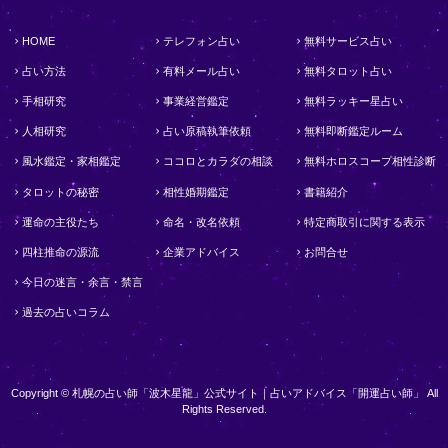
HOME
テレフォン占い
無料サービス占い
占い方法
有料メール占い
無料タロット占い
手相研究
事業経営鑑定
無料ラッキー星占い
人相研究
占い原稿執筆依頼
無料即断鑑定ルーム
風水鑑定・家相鑑定
ココロとカラダの相談
無料ホロスコープ相性診断
タロットの秘密
相性婚期鑑定
書籍紹介
運命の主役たち
命名・改名依頼
特定商取引に関する表示
四柱推命の源流
企業アドバイス
お問合せ
今日の迷言・余言・禁言
過去の占いコラム
Copyright © 札幌の占い師「波木星龍」公式サイト｜占いアドバイス「開運占い師」 All
Rights Reserved.