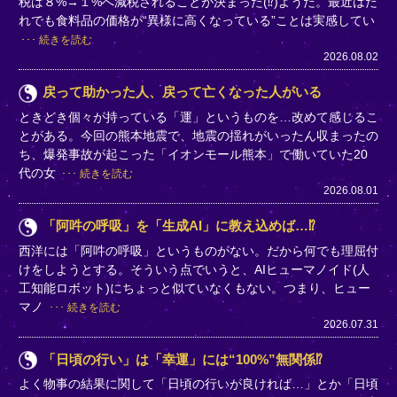
税は８%→１%へ減税されることが決まった(⁉)ようだ。最近はだ
れでも食料品の価格が“異様に高くなっている”ことは実感してい
続きを読む
2026.08.02
戻って助かった人、戻って亡くなった人がいる
ときどき個々が持っている「運」というものを…改めて感じるこ
とがある。今回の熊本地震で、地震の揺れがいったん収まったの
ち、爆発事故が起こった「イオンモール熊本」で働いていた20
代の女
続きを読む
2026.08.01
「阿吽の呼吸」を「生成AI」に教え込めば…⁉
西洋には「阿吽の呼吸」というものがない。だから何でも理屈付
けをしようとする。そういう点でいうと、AIヒューマノイド(人
工知能ロボット)にちょっと似ていなくもない。つまり、ヒュー
マノ
続きを読む
2026.07.31
「日頃の行い」は「幸運」には“100%”無関係⁉
よく物事の結果に関して「日頃の行いが良ければ…」とか「日頃