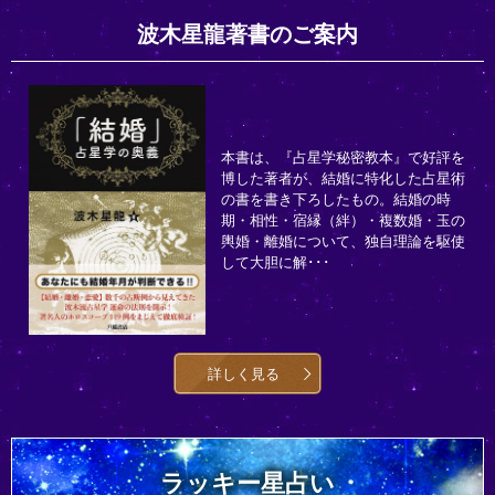
波木星龍著書のご案内
本書は、『占星学秘密教本』で好評を
博した著者が、結婚に特化した占星術
の書を書き下ろしたもの。結婚の時
期・相性・宿縁（絆）・複数婚・玉の
輿婚・離婚について、独自理論を駆使
して大胆に解･･･
詳しく見る
ラッキー星占い