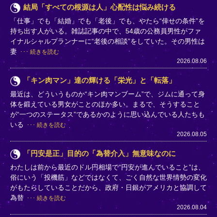
結局「すべての根源は人」心配性は悩み続ける
「仕事」でも「結婚」でも「老後」でも、やたら“倖せの条件”を
持ち出す人がいる。雑誌記事の中で、54歳の公務員男性がファ
イナルシャルプランナーに“老後の相談”をしていた。その男性は
妻
続きを読む
2026.08.06
「キン肉マン」達の輝ける「栄光」と「転落」
最近は、どういうものか“キン肉マンブーム”で、ジムに通って身
体を鍛えている男女がことのほか多い。まるで、そうすること
が“一つのステータス”であるかのように思い込んでいる人たちも
いる
続きを読む
2026.08.05
「円安是正」目的の「為替介入」無意味なのに
わたしは前から最近のドル円相場で“円安が進んでいること”は、
俗にいう「投機筋」などではなくて、ごく自然な世界情勢の変化
がもたらしていることだから、政府・日銀がアメリカと協調して
為替
続きを読む
2026.08.04