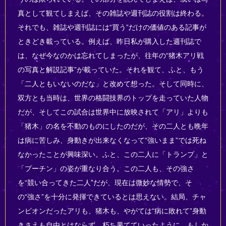
真として観てしまえば、その雑誌や週刊誌の役割は終わる。
それでも、雑誌や週刊誌には“買う”だけの価値のある記事が
ときどき載っている。例えば、昨日私が購入した週刊誌で
は、なぜ今なのかは忘れてしまったが、往年の“猪木アリ戦
の写真と解説記事”が載っていた。それを観て、ふと、もう
「二人ともいないのだな」と改めて想った。そして同時に、
双方とも当時は、世界の格闘技界のトップを走っていた人物
だが、そしてこの試合は世界中に放映されて「アリ」よりも
「猪木」の名を不動のものにしたのだが、その二人とも晩年
は病に苦しみ、身動きが出来なくなって“強いまま”では死ね
なかったことが興味深い。ふと、この二人に「トランプ」と
「プーチン」の姿が重なり合う。この二人も、その強さ
を“競い合ってきた二人”だが、現在は微妙な情勢で、そ
の“強さ”を十分に発揮できているとは思えない。結局、チャ
ンピオンだったアリも、猪木も、やがては“病に敗れて”身動
きさえも自由とはならず、朽ち果てていったように、もしか