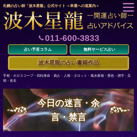
札幌の占い師「波木星龍」公式サイト ＜幸運への道案内＞
011-600-3833
占い予言コラム
無料サービス占い
波木星龍の占い書籍作品
手相・ホロスコープ・四柱推命・易占・人相・タロット・風水家相・墨色・測字・足
相・改名
今日の迷言・余
言・禁言