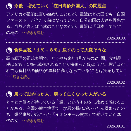
今後、増えていく「在日高齢外国人」の問題点
アメリカが最初に言い始めたことだが、最近はどの国でも「自国
ファースト」が当たり前になっている。自分の国の人達を優先す
る。当然と言えば当然のことなのだが、最近は「日本」でも“こ
の種の
続きを読む
2026.08.03
食料品税「１％→８％」戻すのって大変そうな
高市総理の正式表明で、どうやら来年4月からの2年間、食料品
税は８%→１%へ減税されることが決まった(⁉)ようだ。最近はだ
れでも食料品の価格が“異様に高くなっている”ことは実感してい
続きを読む
2026.08.02
戻って助かった人、戻って亡くなった人がいる
ときどき個々が持っている「運」というものを…改めて感じるこ
とがある。今回の熊本地震で、地震の揺れがいったん収まったの
ち、爆発事故が起こった「イオンモール熊本」で働いていた20
代の女
続きを読む
2026.08.01