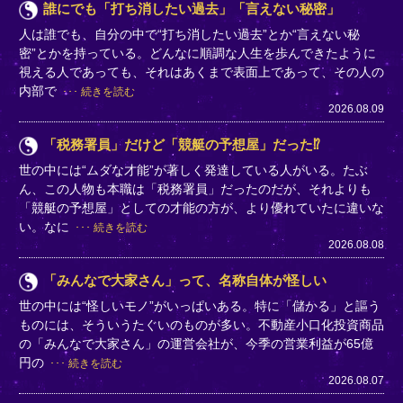
誰にでも「打ち消したい過去」「言えない秘密」
人は誰でも、自分の中で“打ち消したい過去”とか“言えない秘
密”とかを持っている。どんなに順調な人生を歩んできたように
視える人であっても、それはあくまで表面上であって、その人の
内部で
続きを読む
2026.08.09
「税務署員」だけど「競艇の予想屋」だった⁉
世の中には“ムダな才能”が著しく発達している人がいる。たぶ
ん、この人物も本職は「税務署員」だったのだが、それよりも
「競艇の予想屋」としての才能の方が、より優れていたに違いな
い。なに
続きを読む
2026.08.08
「みんなで大家さん」って、名称自体が怪しい
世の中には“怪しいモノ”がいっぱいある。特に「儲かる」と謳う
ものには、そういうたぐいのものが多い。不動産小口化投資商品
の「みんなで大家さん」の運営会社が、今季の営業利益が65億
円の
続きを読む
2026.08.07