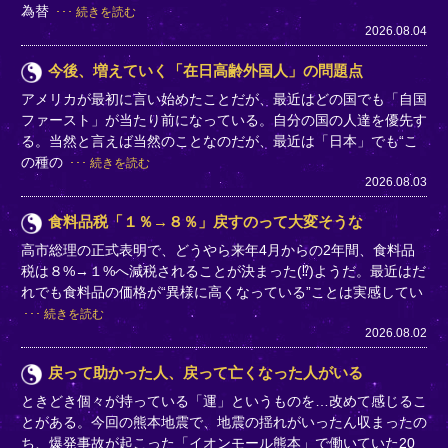
為替
続きを読む
2026.08.04
今後、増えていく「在日高齢外国人」の問題点
アメリカが最初に言い始めたことだが、最近はどの国でも「自国
ファースト」が当たり前になっている。自分の国の人達を優先す
る。当然と言えば当然のことなのだが、最近は「日本」でも“こ
の種の
続きを読む
2026.08.03
食料品税「１％→８％」戻すのって大変そうな
高市総理の正式表明で、どうやら来年4月からの2年間、食料品
税は８%→１%へ減税されることが決まった(⁉)ようだ。最近はだ
れでも食料品の価格が“異様に高くなっている”ことは実感してい
続きを読む
2026.08.02
戻って助かった人、戻って亡くなった人がいる
ときどき個々が持っている「運」というものを…改めて感じるこ
とがある。今回の熊本地震で、地震の揺れがいったん収まったの
ち、爆発事故が起こった「イオンモール熊本」で働いていた20