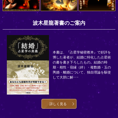
波木星龍著書のご案内
本書は、『占星学秘密教本』で好評を
博した著者が、結婚に特化した占星術
の書を書き下ろしたもの。結婚の時
期・相性・宿縁（絆）・複数婚・玉の
輿婚・離婚について、独自理論を駆使
して大胆に解･･･
詳しく見る