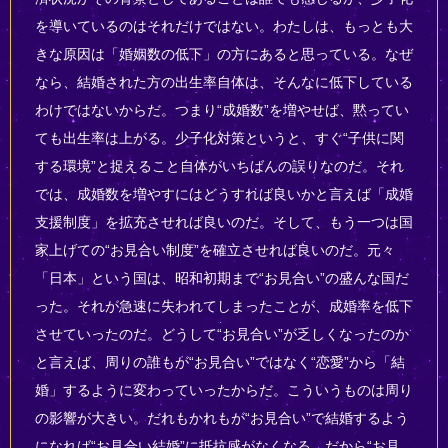
を導いているのはそれだけではない。わたしは、もっとも大
きな原因は「婚姻数の低下」の方にあると思っている。なぜ
なら、結婚された方の出生率自体は、そんなに低下している
わけではないからだ。つまり“成婚数”を増やせば、黙ってい
ても出生率は上がる。少子化対策というと、すぐ“子供に関
する環境”と捉えること自体がいちばんの誤りなのだ。それ
では、成婚数を増やすにはどうすれば良いかと言えば「成婚
支援制度」を拡充させれば良いのだ。そして、もう一つは国
家上げての“お見合い制度”を確立させれば良いのだ。元々
「日本」という国は、昭和初期まで“お見合い”の盛んな国だ
った。それが急速に失われてしまったことが、成婚率を低下
させていったのだ。どうして“お見合い”が乏しくなったのか
と言えば、周りの誰もが“お見合い”ではなく“恋愛”から「結
婚」するように変わっていったからだ。こういうものは周り
の影響が大きい。だれもかれもが“お見合い”で結婚するよう
になれば“お見合い結婚”に抵抗感がなくなる。だから“お見