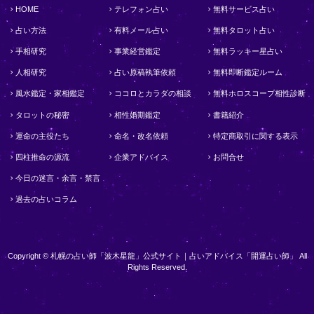
HOME
テレフォン占い
無料サービス占い
占い方法
有料メール占い
無料タロット占い
手相研究
事業経営鑑定
無料ラッキー星占い
人相研究
占い原稿執筆依頼
無料即断鑑定ルーム
風水鑑定・家相鑑定
ココロとカラダの相談
無料ホロスコープ相性診断
タロットの秘密
相性婚期鑑定
書籍紹介
運命の主役たち
命名・改名依頼
特定商取引に関する表示
四柱推命の源流
企業アドバイス
お問合せ
今日の迷言・余言・禁言
過去の占いコラム
Copyright © 札幌の占い師「波木星龍」公式サイト｜占いアドバイス「開運占い師」 All
Rights Reserved.