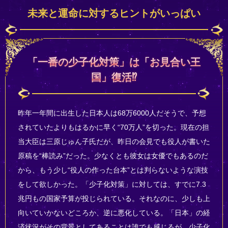
未来と運命に対するヒントがいっぱい
「一番の少子化対策」は「お見合い王
国」復活⁉
昨年一年間に出生した日本人は68万6000人だそうで、予想
されていたよりもはるかに早く“70万人”を切った。現在の担
当大臣は三原じゅん子氏だが、昨日の会見でも役人が書いた
原稿を“棒読み”だった。少なくとも彼女は女優でもあるのだ
から、もう少し“役人の作った台本”とは判らないような演技
をして欲しかった。「少子化対策」に対しては、すでに7.3
兆円もの国家予算が投じられている。それなのに、少しも上
向いていかないどころか、逆に悪化している。「日本」の経
済状況がその背景としてあることは誰でも感じるが、少子化