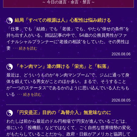
今日の迷言・余言・禁言
結局「すべての根源は人」心配性は悩み続ける
「仕事」でも「結婚」でも「老後」でも、やたら“倖せの条件”を
持ち出す人がいる。雑誌記事の中で、54歳の公務員男性がファ
イナルシャルプランナーに“老後の相談”をしていた。その男性は
妻
続きを読む
2026.08.06
「キン肉マン」達の輝ける「栄光」と「転落」
最近は、どういうものか“キン肉マンブーム”で、ジムに通って身
体を鍛えている男女がことのほか多い。まるで、そうすること
が“一つのステータス”であるかのように思い込んでいる人たちも
いる
続きを読む
2026.08.05
「円安是正」目的の「為替介入」無意味なのに
わたしは前から最近のドル円相場で“円安が進んでいること”は、
俗にいう「投機筋」などではなくて、ごく自然な世界情勢の変化
がもたらしていることだから、政府・日銀がアメリカと協調して