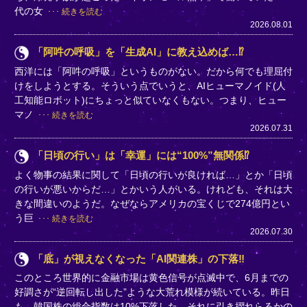
代の女
続きを読む
2026.08.01
「阿吽の呼吸」を「生成AI」に教え込めば…⁉
西洋には「阿吽の呼吸」というものがない。だから何でも理屈付
けをしようとする。そういう点でいうと、AIヒューマノイド(人
工知能ロボット)にちょっと似ていなくもない。つまり、ヒュー
マノ
続きを読む
2026.07.31
「日頃の行い」は「幸運」には“100%”無関係⁉
よく物事の結果に関して「日頃の行いが良ければ…」とか「日頃
の行いが悪いからだ…」とかいう人がいる。けれども、それは大
きな間違いのようだ。なぜならアメリカの宝くじで274億円とい
う巨
続きを読む
2026.07.30
「底」が視えなくなった「AI関連株」の下落‼
このところ世界的に金融市場は黄色信号が点滅中で、6月までの
好調さが“逆回転し出した”ような大荒れ模様が続いている。昨日
も、韓国株の総合指数は10%下落した。それに引き摺れらるかの