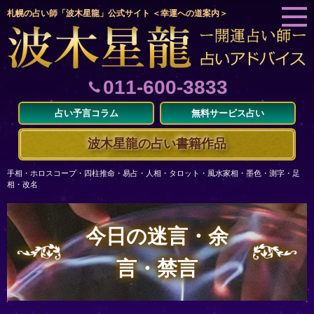
札幌の占い師「波木星龍」公式サイト ＜幸運への道案内＞
011-600-3833
占い予言コラム
無料サービス占い
波木星龍の占い書籍作品
手相・ホロスコープ・四柱推命・易占・人相・タロット・風水家相・墨色・測字・足
相・改名
今日の迷言・余
言・禁言