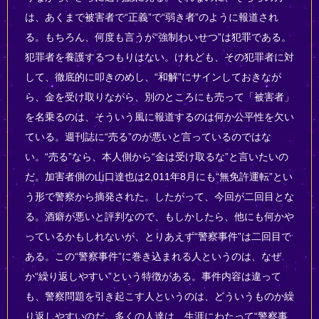
は、あくまで被害者で“正義”で“弱き者”のように報道され
る。もちろん、何度も言うが“強制わいせつ”は犯罪である。
犯罪者を養護するつもりはない。けれども、その犯罪者に対
して、徹底的に叩きのめし、“和解”にサインしておきなが
ら、金を受け取りながら、別のところにも売って「被害者」
を名乗るのは、そういう風に報道するのは何か公平性を欠い
ている。週刊誌に“売る”のが悪いと言っているのではな
い。“売る”なら、本人側から“金は受け取るな”と言いたいの
だ。加害者側の山口達也は2,011年8月にも“無免許運転”とい
う形で警察から摘発された。したがって、今回が二回目とな
る。酒癖が悪いと評判なので、もしかしたら、他にも何かや
っているかもしれないが、とりあえず“警察事件”は二回目で
ある。この“警察事件”に巻き込まれる人というのは、なぜ
か“繰り返しやすい”という特徴がある。事件内容は違って
も、警察問題を引き起こす人というのは、どういうものか繰
り返しやすいのだ。多くの人達は、生涯にわたって“警察事