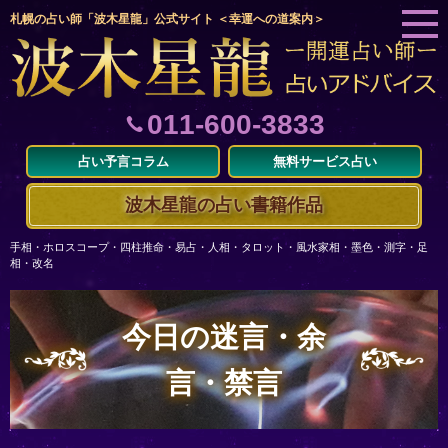
札幌の占い師「波木星龍」公式サイト ＜幸運への道案内＞
011-600-3833
占い予言コラム
無料サービス占い
波木星龍の占い書籍作品
手相・ホロスコープ・四柱推命・易占・人相・タロット・風水家相・墨色・測字・足
相・改名
今日の迷言・余
言・禁言