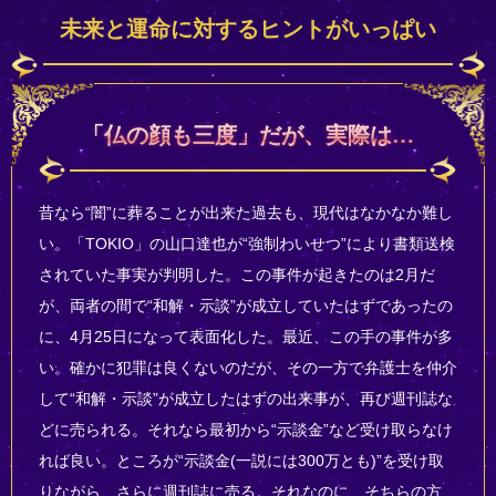
未来と運命に対するヒントがいっぱい
「仏の顔も三度」だが、実際は…
昔なら“闇”に葬ることが出来た過去も、現代はなかなか難し
い。「TOKIO」の山口達也が“強制わいせつ”により書類送検
されていた事実が判明した。この事件が起きたのは2月だ
が、両者の間で“和解・示談”が成立していたはずであったの
に、4月25日になって表面化した。最近、この手の事件が多
い。確かに犯罪は良くないのだが、その一方で弁護士を仲介
して“和解・示談”が成立したはずの出来事が、再び週刊誌な
どに売られる。それなら最初から“示談金”など受け取らなけ
れば良い。ところが“示談金(一説には300万とも)”を受け取
りながら、さらに週刊誌に売る。それなのに、そちらの方