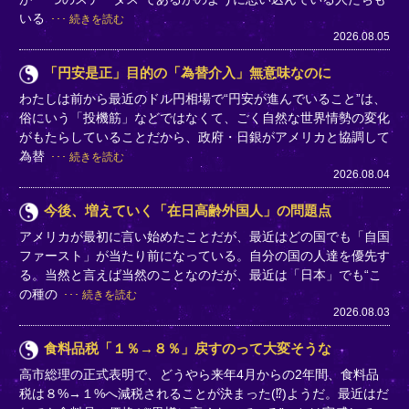
いる
続きを読む
2026.08.05
「円安是正」目的の「為替介入」無意味なのに
わたしは前から最近のドル円相場で“円安が進んでいること”は、
俗にいう「投機筋」などではなくて、ごく自然な世界情勢の変化
がもたらしていることだから、政府・日銀がアメリカと協調して
為替
続きを読む
2026.08.04
今後、増えていく「在日高齢外国人」の問題点
アメリカが最初に言い始めたことだが、最近はどの国でも「自国
ファースト」が当たり前になっている。自分の国の人達を優先す
る。当然と言えば当然のことなのだが、最近は「日本」でも“こ
の種の
続きを読む
2026.08.03
食料品税「１％→８％」戻すのって大変そうな
高市総理の正式表明で、どうやら来年4月からの2年間、食料品
税は８%→１%へ減税されることが決まった(⁉)ようだ。最近はだ