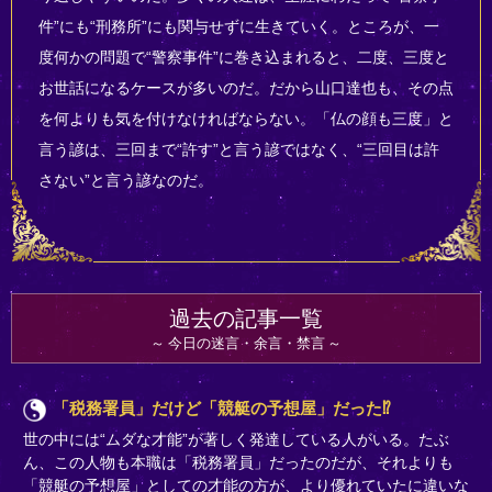
件”にも“刑務所”にも関与せずに生きていく。ところが、一
度何かの問題で“警察事件”に巻き込まれると、二度、三度と
お世話になるケースが多いのだ。だから山口達也も、その点
を何よりも気を付けなければならない。「仏の顔も三度」と
言う諺は、三回まで“許す”と言う諺ではなく、“三回目は許
さない”と言う諺なのだ。
過去の記事一覧
今日の迷言・余言・禁言
「税務署員」だけど「競艇の予想屋」だった⁉
世の中には“ムダな才能”が著しく発達している人がいる。たぶ
ん、この人物も本職は「税務署員」だったのだが、それよりも
「競艇の予想屋」としての才能の方が、より優れていたに違いな