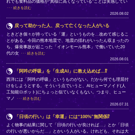
れでも食料品の価格が“異様に高くなっている”ことは実感してい
続きを読む
2026.08.02
戻って助かった人、戻って亡くなった人がいる
ときどき個々が持っている「運」というものを…改めて感じるこ
とがある。今回の熊本地震で、地震の揺れがいったん収まったの
ち、爆発事故が起こった「イオンモール熊本」で働いていた20
代の女
続きを読む
2026.08.01
「阿吽の呼吸」を「生成AI」に教え込めば…⁉
西洋には「阿吽の呼吸」というものがない。だから何でも理屈付
けをしようとする。そういう点でいうと、AIヒューマノイド(人
工知能ロボット)にちょっと似ていなくもない。つまり、ヒュー
マノ
続きを読む
2026.07.31
「日頃の行い」は「幸運」には“100%”無関係⁉
よく物事の結果に関して「日頃の行いが良ければ…」とか「日頃
の行いが悪いからだ…」とかいう人がいる。けれども、それは大