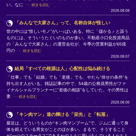
い。なに
続きを読む
2026.08.08
「みんなで大家さん」って、名称自体が怪しい
世の中には“怪しいモノ”がいっぱいある。特に「儲かる」と謳う
ものには、そういうたぐいのものが多い。不動産小口化投資商品
の「みんなで大家さん」の運営会社が、今季の営業利益が65億
円の
続きを読む
2026.08.07
結局「すべての根源は人」心配性は悩み続ける
「仕事」でも「結婚」でも「老後」でも、やたら“倖せの条件”を
持ち出す人がいる。雑誌記事の中で、54歳の公務員男性がファ
イナルシャルプランナーに“老後の相談”をしていた。その男性は
妻
続きを読む
2026.08.06
「キン肉マン」達の輝ける「栄光」と「転落」
最近は、どういうものか“キン肉マンブーム”で、ジムに通って身
体を鍛えている男女がことのほか多い。まるで、そうすること
が“一つのステータス”であるかのように思い込んでいる人たちも