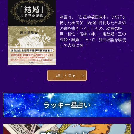
本書は、『占星学秘密教本』で好評を
博した著者が、結婚に特化した占星術
の書を書き下ろしたもの。結婚の時
期・相性・宿縁（絆）・複数婚・玉の
輿婚・離婚について、独自理論を駆使
して大胆に解･･･
詳しく見る
ラッキー星占い