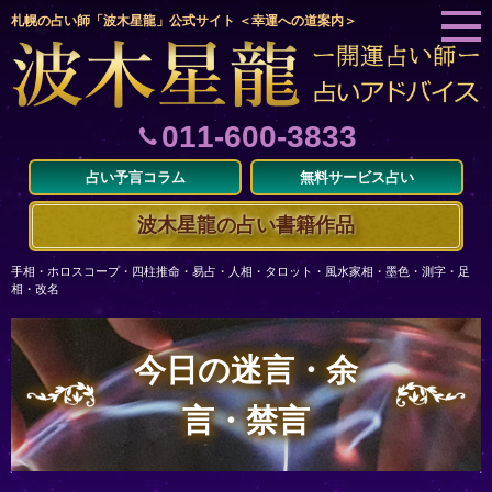
札幌の占い師「波木星龍」公式サイト ＜幸運への道案内＞
011-600-3833
占い予言コラム
無料サービス占い
波木星龍の占い書籍作品
手相・ホロスコープ・四柱推命・易占・人相・タロット・風水家相・墨色・測字・足
相・改名
今日の迷言・余
言・禁言