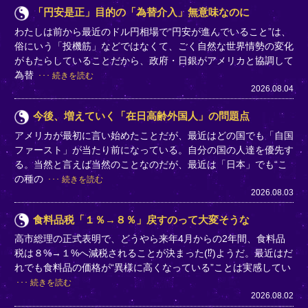
「円安是正」目的の「為替介入」無意味なのに
わたしは前から最近のドル円相場で“円安が進んでいること”は、
俗にいう「投機筋」などではなくて、ごく自然な世界情勢の変化
がもたらしていることだから、政府・日銀がアメリカと協調して
為替
続きを読む
2026.08.04
今後、増えていく「在日高齢外国人」の問題点
アメリカが最初に言い始めたことだが、最近はどの国でも「自国
ファースト」が当たり前になっている。自分の国の人達を優先す
る。当然と言えば当然のことなのだが、最近は「日本」でも“こ
の種の
続きを読む
2026.08.03
食料品税「１％→８％」戻すのって大変そうな
高市総理の正式表明で、どうやら来年4月からの2年間、食料品
税は８%→１%へ減税されることが決まった(⁉)ようだ。最近はだ
れでも食料品の価格が“異様に高くなっている”ことは実感してい
続きを読む
2026.08.02