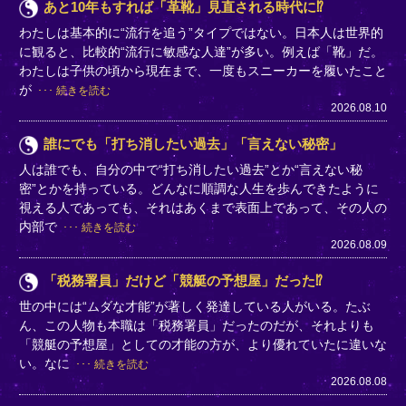
あと10年もすれば「革靴」見直される時代に⁉
わたしは基本的に“流行を追う”タイプではない。日本人は世界的
に観ると、比較的“流行に敏感な人達”が多い。例えば「靴」だ。
わたしは子供の頃から現在まで、一度もスニーカーを履いたこと
が
続きを読む
2026.08.10
誰にでも「打ち消したい過去」「言えない秘密」
人は誰でも、自分の中で“打ち消したい過去”とか“言えない秘
密”とかを持っている。どんなに順調な人生を歩んできたように
視える人であっても、それはあくまで表面上であって、その人の
内部で
続きを読む
2026.08.09
「税務署員」だけど「競艇の予想屋」だった⁉
世の中には“ムダな才能”が著しく発達している人がいる。たぶ
ん、この人物も本職は「税務署員」だったのだが、それよりも
「競艇の予想屋」としての才能の方が、より優れていたに違いな
い。なに
続きを読む
2026.08.08