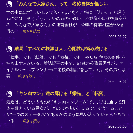
「みんなで大家さん」って、名称自体が怪しい
世の中には“怪しいモノ”がいっぱいある。特に「儲かる」と謳う
ものには、そういうたぐいのものが多い。不動産小口化投資商品
の「みんなで大家さん」の運営会社が、今季の営業利益が65億
円の
続きを読む
2026.08.07
結局「すべての根源は人」心配性は悩み続ける
「仕事」でも「結婚」でも「老後」でも、やたら“倖せの条件”を
持ち出す人がいる。雑誌記事の中で、54歳の公務員男性がファ
イナルシャルプランナーに“老後の相談”をしていた。その男性は
妻
続きを読む
2026.08.06
「キン肉マン」達の輝ける「栄光」と「転落」
最近は、どういうものか“キン肉マンブーム”で、ジムに通って身
体を鍛えている男女がことのほか多い。まるで、そうすること
が“一つのステータス”であるかのように思い込んでいる人たちも
いる
続きを読む
2026.08.05