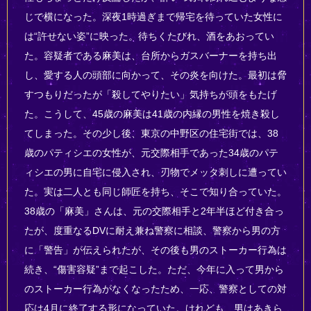
じで横になった。深夜1時過ぎまで帰宅を待っていた女性に
は“許せない姿”に映った。待ちくたびれ、酒をあおってい
た。容疑者である麻美は、台所からガスバーナーを持ち出
し、愛する人の頭部に向かって、その炎を向けた。最初は脅
すつもりだったが「殺してやりたい」気持ちが頭をもたげ
た。こうして、45歳の麻美は41歳の内縁の男性を焼き殺し
てしまった。その少し後、東京の中野区の住宅街では、38
歳のパティシエの女性が、元交際相手であった34歳のパテ
ィシエの男に自宅に侵入され、刃物でメッタ刺しに遭ってい
た。実は二人とも同じ師匠を持ち、そこで知り合っていた。
38歳の「麻美」さんは、元の交際相手と2年半ほど付き合っ
たが、度重なるDVに耐え兼ね警察に相談、警察から男の方
に「警告」が伝えられたが、その後も男のストーカー行為は
続き、“傷害容疑”まで起こした。ただ、今年に入って男から
のストーカー行為がなくなったため、一応、警察としての対
応は4月に終了する形になっていた。けれども、男はあきら