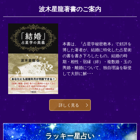
波木星龍著書のご案内
本書は、『占星学秘密教本』で好評を
博した著者が、結婚に特化した占星術
の書を書き下ろしたもの。結婚の時
期・相性・宿縁（絆）・複数婚・玉の
輿婚・離婚について、独自理論を駆使
して大胆に解･･･
詳しく見る
ラッキー星占い