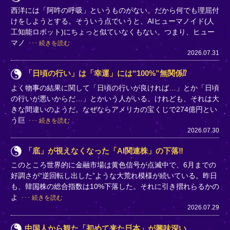
西洋には「阿吽の呼吸」というものがない。だから何でも理屈付
けをしようとする。そういう点でいうと、AIヒューマノイド(人
工知能ロボット)にちょっと似ていなくもない。つまり、ヒュー
マノ
続きを読む
2026.07.31
「日頃の行い」は「幸運」には“100%”無関係⁉
よく物事の結果に関して「日頃の行いが良ければ…」とか「日頃
の行いが悪いからだ…」とかいう人がいる。けれども、それは大
きな間違いのようだ。なぜならアメリカの宝くじで274億円とい
う巨
続きを読む
2026.07.30
「底」が視えなくなった「AI関連株」の下落‼
このところ世界的に金融市場は黄色信号が点滅中で、6月までの
好調さが“逆回転し出した”ような大荒れ模様が続いている。昨日
も、韓国株の総合指数は10%下落した。それに引き摺れらるかの
よ
続きを読む
2026.07.29
中国人から観た「初めて来た日本」が興味深い