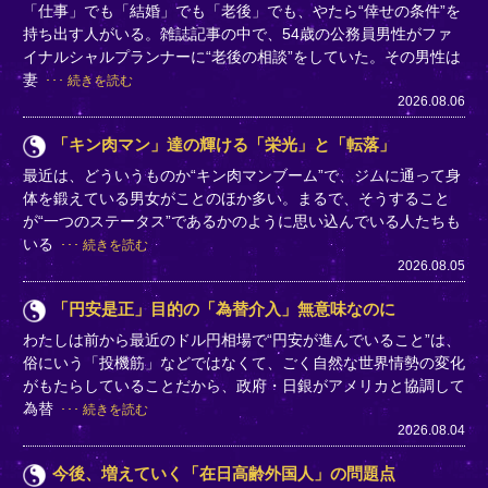
「仕事」でも「結婚」でも「老後」でも、やたら“倖せの条件”を
持ち出す人がいる。雑誌記事の中で、54歳の公務員男性がファ
イナルシャルプランナーに“老後の相談”をしていた。その男性は
妻
続きを読む
2026.08.06
「キン肉マン」達の輝ける「栄光」と「転落」
最近は、どういうものか“キン肉マンブーム”で、ジムに通って身
体を鍛えている男女がことのほか多い。まるで、そうすること
が“一つのステータス”であるかのように思い込んでいる人たちも
いる
続きを読む
2026.08.05
「円安是正」目的の「為替介入」無意味なのに
わたしは前から最近のドル円相場で“円安が進んでいること”は、
俗にいう「投機筋」などではなくて、ごく自然な世界情勢の変化
がもたらしていることだから、政府・日銀がアメリカと協調して
為替
続きを読む
2026.08.04
今後、増えていく「在日高齢外国人」の問題点