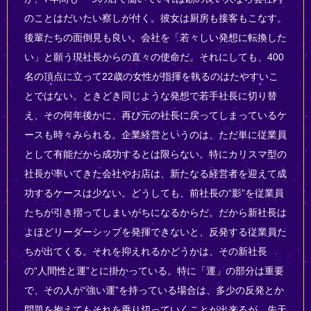
のことはだいたい察しが付く。彼女は厨房も接客もこなす。
後輩たちの面倒見も良い。会社を「若々しい発想に転換した
い」と願う現社長からの直々の使命だ。それにしても、400
名の頂点に立って22歳の女性が指揮を執るのはたやすいこ
とではない。ときどき同じような発想で若手社長に切り替
え、その何年後かに、再び元の社長に戻ってしまっているケ
ースも時々みられる。企業経営というのは、ただ単に従業員
として有能だから成功するとは限らない。特にカリスマ型の
社長が率いてきた会社やお店は、新たなる経営者を迎えて成
功するケースは少ない。どうしても、前社長の“影”を従業員
たちが引き摺ってしまいがちになるからだ。だから新社長は
よほどリーダーシップを発揮できないと、反発する従業員た
ちが出てくる。それを抑えれるかどうかは、その新社長
の“人間性と運”とに掛かっている。特に「運」の部分は重要
で、その人が“強い運”を持っている場合は、多少の反発とか
問題を抱えてもそれを乗り切っていくことが出来るが、先天