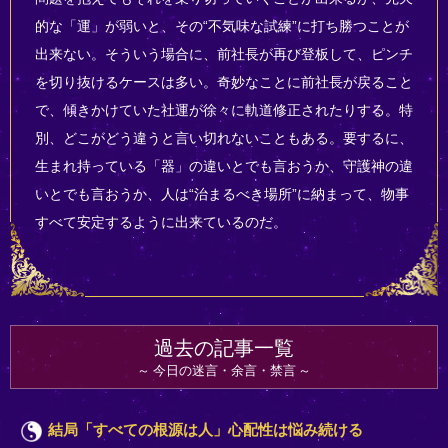
的な「運」が弱いと、その“不気味な試練”に打ち勝つことが
出来ない。そういう場合に、前社長が再び登板して、ピンチ
を切り抜けるケースは多い。奇妙なことに前社長が戻ること
で、傾きかけていた社運が徐々に軌道修正されたりする。特
別、どこがどう違うと言い切れないこともある。要するに、
生まれ持っている「器」の違いとでも言おうか、守護神の違
いとでも言おうか、人は“治まるべき場所”に納まって、物事
すべて安定するように出来ているのだ。
過去の記事一覧
今日の迷言・余言・禁言
結局「すべての根源は人」心配性は悩み続ける