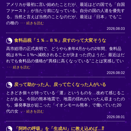
アメリカが最初に言い始めたことだが、最近はどの国でも「自国
ファースト」が当たり前になっている。自分の国の人達を優先す
る。当然と言えば当然のことなのだが、最近は「日本」でも“こ
の種の
続きを読む
2026.08.03
食料品税「１％→８％」戻すのって大変そうな
高市総理の正式表明で、どうやら来年4月からの2年間、食料品
税は８%→１%へ減税されることが決まった(⁉)ようだ。最近はだ
れでも食料品の価格が“異様に高くなっている”ことは実感してい
続きを読む
2026.08.02
戻って助かった人、戻って亡くなった人がいる
ときどき個々が持っている「運」というものを…改めて感じるこ
とがある。今回の熊本地震で、地震の揺れがいったん収まったの
ち、爆発事故が起こった「イオンモール熊本」で働いていた20
代の女
続きを読む
2026.08.01
「阿吽の呼吸」を「生成AI」に教え込めば…⁉