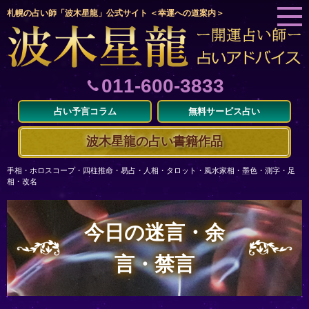
札幌の占い師「波木星龍」公式サイト ＜幸運への道案内＞
011-600-3833
占い予言コラム
無料サービス占い
波木星龍の占い書籍作品
手相・ホロスコープ・四柱推命・易占・人相・タロット・風水家相・墨色・測字・足
相・改名
今日の迷言・余
言・禁言