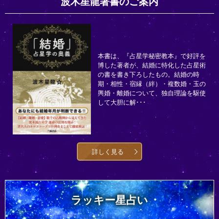
波木星龍著書のご案内
本書は、『占星学秘密教本』で好評を
博した著者が、結婚に特化した占星術
の書を書き下ろしたもの。結婚の時
期・相性・宿縁（絆）・複数婚・玉の
輿婚・離婚について、独自理論を駆使
して大胆に解･･･
詳しく見る
ラッキー星占い