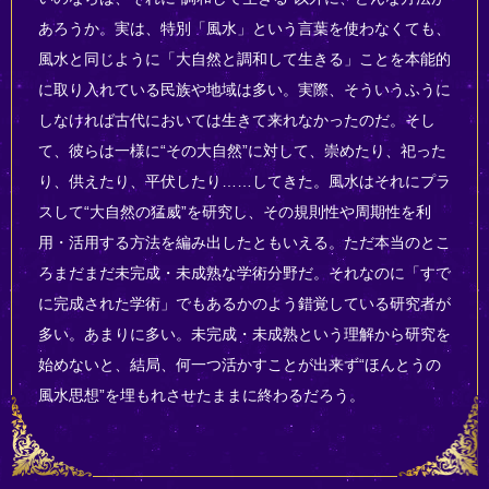
あろうか。実は、特別「風水」という言葉を使わなくても、
風水と同じように「大自然と調和して生きる」ことを本能的
に取り入れている民族や地域は多い。実際、そういうふうに
しなければ古代においては生きて来れなかったのだ。そし
て、彼らは一様に“その大自然”に対して、崇めたり、祀った
り、供えたり、平伏したり……してきた。風水はそれにプラ
スして“大自然の猛威”を研究し、その規則性や周期性を利
用・活用する方法を編み出したともいえる。ただ本当のとこ
ろまだまだ未完成・未成熟な学術分野だ。それなのに「すで
に完成された学術」でもあるかのよう錯覚している研究者が
多い。あまりに多い。未完成・未成熟という理解から研究を
始めないと、結局、何一つ活かすことが出来ず“ほんとうの
風水思想”を埋もれさせたままに終わるだろう。