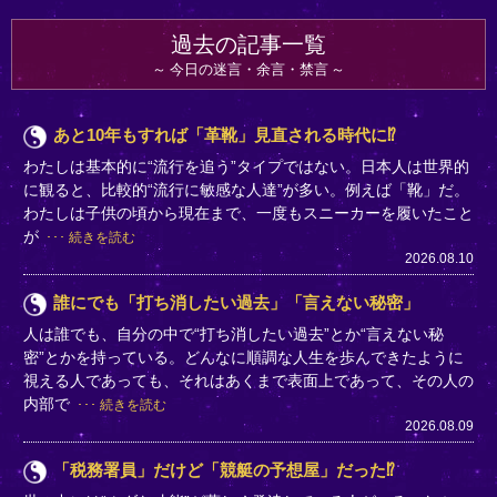
過去の記事一覧
今日の迷言・余言・禁言
あと10年もすれば「革靴」見直される時代に⁉
わたしは基本的に“流行を追う”タイプではない。日本人は世界的
に観ると、比較的“流行に敏感な人達”が多い。例えば「靴」だ。
わたしは子供の頃から現在まで、一度もスニーカーを履いたこと
が
続きを読む
2026.08.10
誰にでも「打ち消したい過去」「言えない秘密」
人は誰でも、自分の中で“打ち消したい過去”とか“言えない秘
密”とかを持っている。どんなに順調な人生を歩んできたように
視える人であっても、それはあくまで表面上であって、その人の
内部で
続きを読む
2026.08.09
「税務署員」だけど「競艇の予想屋」だった⁉