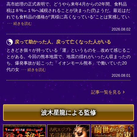
高市総理の正式表明で、どうやら来年4月からの2年間、食料品
税は８%→１%へ減税されることが決まった(⁉)ようだ。最近はだ
れでも食料品の価格が“異様に高くなっている”ことは実感してい
続きを読む
2026.08.02
戻って助かった人、戻って亡くなった人がいる
ときどき個々が持っている「運」というものを…改めて感じるこ
とがある。今回の熊本地震で、地震の揺れがいったん収まったの
ち、爆発事故が起こった「イオンモール熊本」で働いていた20
代の女
続きを読む
2026.08.01
記事一覧を見る
波木星龍による監修