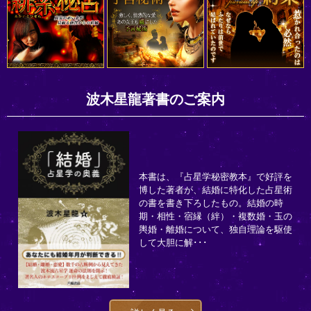
波木星龍著書のご案内
本書は、『占星学秘密教本』で好評を
博した著者が、結婚に特化した占星術
の書を書き下ろしたもの。結婚の時
期・相性・宿縁（絆）・複数婚・玉の
輿婚・離婚について、独自理論を駆使
して大胆に解･･･