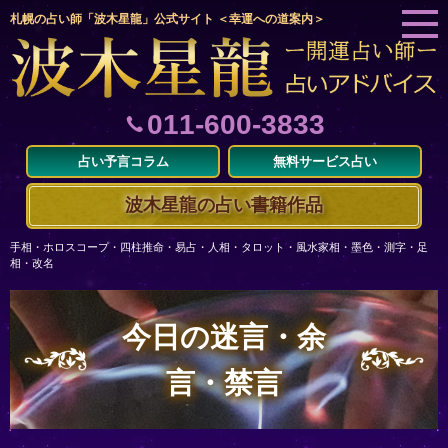
札幌の占い師「波木星龍」公式サイト ＜幸運への道案内＞
011-600-3833
占い予言コラム
無料サービス占い
波木星龍の占い書籍作品
手相・ホロスコープ・四柱推命・易占・人相・タロット・風水家相・墨色・測字・足
相・改名
今日の迷言・余
言・禁言