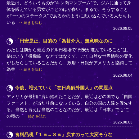
最近は、どういうものか“キン肉マンブーム”で、ジムに通って身
体を鍛えている男女がことのほか多い。まるで、そうすること
が“一つのステータス”であるかのように思い込んでいる人たちも
いる
続きを読む
2026.08.05
「円安是正」目的の「為替介入」無意味なのに
わたしは前から最近のドル円相場で“円安が進んでいること”は、
俗にいう「投機筋」などではなくて、ごく自然な世界情勢の変化
がもたらしていることだから、政府・日銀がアメリカと協調して
為替
続きを読む
2026.08.04
今後、増えていく「在日高齢外国人」の問題点
アメリカが最初に言い始めたことだが、最近はどの国でも「自国
ファースト」が当たり前になっている。自分の国の人達を優先す
る。当然と言えば当然のことなのだが、最近は「日本」でも“こ
の種の
続きを読む
2026.08.03
食料品税「１％→８％」戻すのって大変そうな