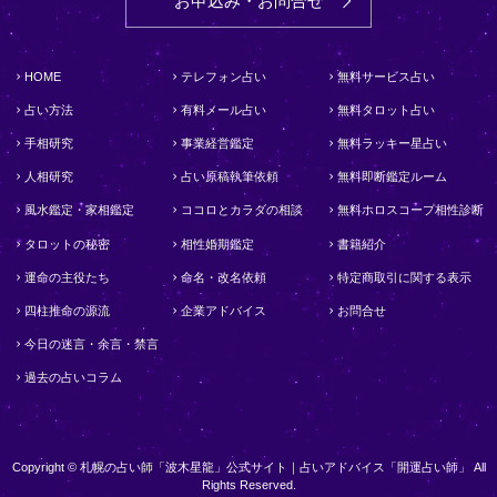
お申込み・お問合せ
HOME
テレフォン占い
無料サービス占い
占い方法
有料メール占い
無料タロット占い
手相研究
事業経営鑑定
無料ラッキー星占い
人相研究
占い原稿執筆依頼
無料即断鑑定ルーム
風水鑑定・家相鑑定
ココロとカラダの相談
無料ホロスコープ相性診断
タロットの秘密
相性婚期鑑定
書籍紹介
運命の主役たち
命名・改名依頼
特定商取引に関する表示
四柱推命の源流
企業アドバイス
お問合せ
今日の迷言・余言・禁言
過去の占いコラム
Copyright © 札幌の占い師「波木星龍」公式サイト｜占いアドバイス「開運占い師」 All
Rights Reserved.