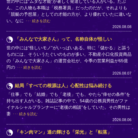
世の中には“ムダな才能”が著しく発達している人がいる。たぶ
ん、この人物も本職は「税務署員」だったのだが、それよりも
「競艇の予想屋」としての才能の方が、より優れていたに違いな
い。なに
続きを読む
2026.08.08
「みんなで大家さん」って、名称自体が怪しい
世の中には“怪しいモノ”がいっぱいある。特に「儲かる」と謳う
ものには、そういうたぐいのものが多い。不動産小口化投資商品
の「みんなで大家さん」の運営会社が、今季の営業利益が65億
円の
続きを読む
2026.08.07
結局「すべての根源は人」心配性は悩み続ける
「仕事」でも「結婚」でも「老後」でも、やたら“倖せの条件”を
持ち出す人がいる。雑誌記事の中で、54歳の公務員男性がファ
イナルシャルプランナーに“老後の相談”をしていた。その男性は
妻
続きを読む
2026.08.06
「キン肉マン」達の輝ける「栄光」と「転落」