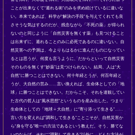
ことが出来なくて“遁れる術”のみを求め続けているに違いな
い。本来であれば、科学が“解決の手段”を与えてくれても良
さそうな気はするのだが、残念ながら「不死の薬」が得られ
ないのと同じように「自然災害を無くす薬」も見つけること
は出来ずに、遁れることのみに必死であるのに違いない。自
然災害への予測は、今よりもはるかに進んだものになってい
るとは思うが、何度も言うように、だからといって自然災害
そのものを無くす“妙薬”は見つけられない。結局、人は“大
自然”に勝つことはできない。何十年経とうが、何百年経と
うが、大自然の営み……言い換えれば、生命体としての「地
球」に勝つことはできない。だからこそ、それを達観してい
た古代の哲人は“風水思想”というものを産み出した。つまり
生命体としての「地球＝大自然」に“寄り添って生きる”……
言い方を変えれば“調和して生きる”ことこそが、自然災害か
ら“身を守る”唯一の方法であるという教えだ。そう、勝てな
いのならば、それに“調和して生きる”以外に、どんな方法が