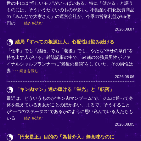
世の中には“怪しいモノ”がいっぱいある。特に「儲かる」と謳う
ものには、そういうたぐいのものが多い。不動産小口化投資商品
の「みんなで大家さん」の運営会社が、今季の営業利益が65億
円の
続きを読む
2026.08.07
結局「すべての根源は人」心配性は悩み続ける
「仕事」でも「結婚」でも「老後」でも、やたら“倖せの条件”を
持ち出す人がいる。雑誌記事の中で、54歳の公務員男性がファ
イナルシャルプランナーに“老後の相談”をしていた。その男性は
妻
続きを読む
2026.08.06
「キン肉マン」達の輝ける「栄光」と「転落」
最近は、どういうものか“キン肉マンブーム”で、ジムに通って身
体を鍛えている男女がことのほか多い。まるで、そうすること
が“一つのステータス”であるかのように思い込んでいる人たちも
いる
続きを読む
2026.08.05
「円安是正」目的の「為替介入」無意味なのに