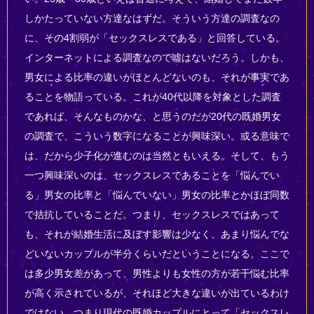
しかたっていない方達なはずだ。そういう方達の調査なの
に、その4割弱が「セックスレスである」と回答している。
インターネットによる調査なので噓はないだろう。しかも、
男女による比率の違いがほとんどないのも、それが事実であ
ることを物語っている。これが40代以降を対象とした調査
であれば、そんなものかな、と思うのだが20代の既婚男女
の調査で、こういう数字になることが興味深い。或る意味で
は、だから少子化が進むのは当然ともいえる。そして、もう
一つ興味深いのは、セックスレスであることを「悩んでい
る」男女の比率と「悩んでいない」男女の比率とかほぼ同数
で拮抗していることだ。つまり、セックスレスではあって
も、それが結婚生活に及ぼす影響は少なく、あまり悩んでな
どいないカップルが半分くらいだということになる。ここで
は多少男女差があって、男性よりも女性の方が若干悩む比率
が高く示されているが、それほど大きな違いが出ているわけ
ではない。つまり現代の既婚カップルにとって「セックスレ