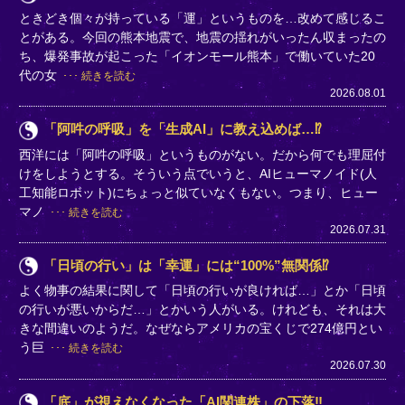
ときどき個々が持っている「運」というものを…改めて感じるこ
とがある。今回の熊本地震で、地震の揺れがいったん収まったの
ち、爆発事故が起こった「イオンモール熊本」で働いていた20
代の女
続きを読む
2026.08.01
「阿吽の呼吸」を「生成AI」に教え込めば…⁉
西洋には「阿吽の呼吸」というものがない。だから何でも理屈付
けをしようとする。そういう点でいうと、AIヒューマノイド(人
工知能ロボット)にちょっと似ていなくもない。つまり、ヒュー
マノ
続きを読む
2026.07.31
「日頃の行い」は「幸運」には“100%”無関係⁉
よく物事の結果に関して「日頃の行いが良ければ…」とか「日頃
の行いが悪いからだ…」とかいう人がいる。けれども、それは大
きな間違いのようだ。なぜならアメリカの宝くじで274億円とい
う巨
続きを読む
2026.07.30
「底」が視えなくなった「AI関連株」の下落‼