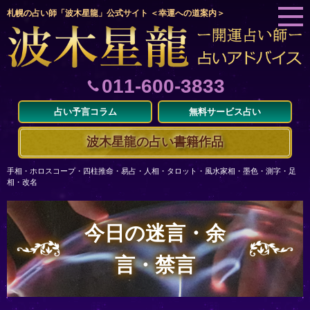
札幌の占い師「波木星龍」公式サイト ＜幸運への道案内＞
011-600-3833
占い予言コラム
無料サービス占い
波木星龍の占い書籍作品
手相・ホロスコープ・四柱推命・易占・人相・タロット・風水家相・墨色・測字・足
相・改名
今日の迷言・余
言・禁言