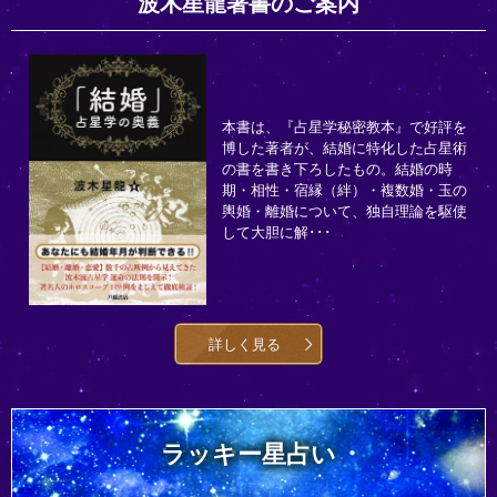
波木星龍著書のご案内
本書は、『占星学秘密教本』で好評を
博した著者が、結婚に特化した占星術
の書を書き下ろしたもの。結婚の時
期・相性・宿縁（絆）・複数婚・玉の
輿婚・離婚について、独自理論を駆使
して大胆に解･･･
詳しく見る
ラッキー星占い