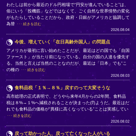
わたしは前から最近のドル円相場で“円安が進んでいること”は、
俗にいう「投機筋」などではなくて、ごく自然な世界情勢の変化
がもたらしていることだから、政府・日銀がアメリカと協調して
為替
続きを読む
2026.08.04
今後、増えていく「在日高齢外国人」の問題点
アメリカが最初に言い始めたことだが、最近はどの国でも「自国
ファースト」が当たり前になっている。自分の国の人達を優先す
る。当然と言えば当然のことなのだが、最近は「日本」でも“こ
の種の
続きを読む
2026.08.03
食料品税「１％→８％」戻すのって大変そうな
高市総理の正式表明で、どうやら来年4月からの2年間、食料品
税は８%→１%へ減税されることが決まった(⁉)ようだ。最近はだ
れでも食料品の価格が“異様に高くなっている”ことは実感してい
続きを読む
2026.08.02
戻って助かった人、戻って亡くなった人がいる