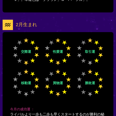
2月生まれ
交際運
性愛運
取引運
移動運
買物運
勝敗運
今月の成功運
ライバルより一歩も二歩も早くスタートするのが勝利の秘