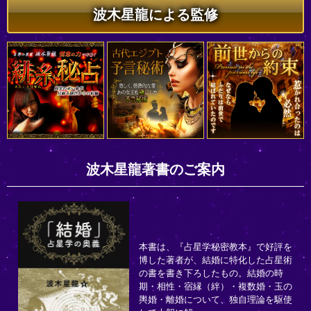
波木星龍による監修
波木星龍著書のご案内
本書は、『占星学秘密教本』で好評を
博した著者が、結婚に特化した占星術
の書を書き下ろしたもの。結婚の時
期・相性・宿縁（絆）・複数婚・玉の
輿婚・離婚について、独自理論を駆使