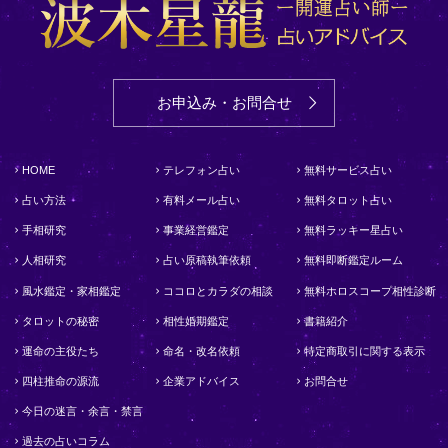
お申込み・お問合せ
HOME
テレフォン占い
無料サービス占い
占い方法
有料メール占い
無料タロット占い
手相研究
事業経営鑑定
無料ラッキー星占い
人相研究
占い原稿執筆依頼
無料即断鑑定ルーム
風水鑑定・家相鑑定
ココロとカラダの相談
無料ホロスコープ相性診断
タロットの秘密
相性婚期鑑定
書籍紹介
運命の主役たち
命名・改名依頼
特定商取引に関する表示
四柱推命の源流
企業アドバイス
お問合せ
今日の迷言・余言・禁言
過去の占いコラム