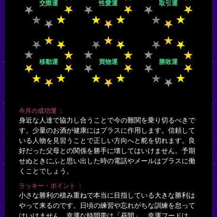
交際運
性愛運
取引運
移動運
買物運
勝敗運
今月の成功運
身近な人達で協力し合うことで今の難関を乗り切るべきで
す。少量のお酒が健康にはプラスに作用します。信頼して
いる人物を見習うことで正しい方向へと舵を切れます。良
好だった父母との関係を勝手に壊してはいけません。予期
せぬときにふと思い出した時の電話やメールはプラスに働
くことでしょう。
ラッキー・ポイント
小さな勝利の積み重ねで本当に目指している大きな勝利は
やって来るのです。日頃の練習や忘れがちな訓練を怠って
はいけません。幸運な時間帯は「昼間」。幸運フードは