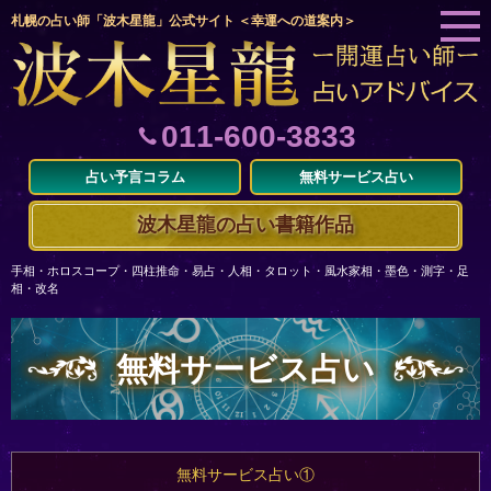
札幌の占い師「波木星龍」公式サイト ＜幸運への道案内＞
011-600-3833
占い予言コラム
無料サービス占い
波木星龍の占い書籍作品
手相・ホロスコープ・四柱推命・易占・人相・タロット・風水家相・墨色・測字・足
相・改名
無料サービス占い
無料サービス占い①