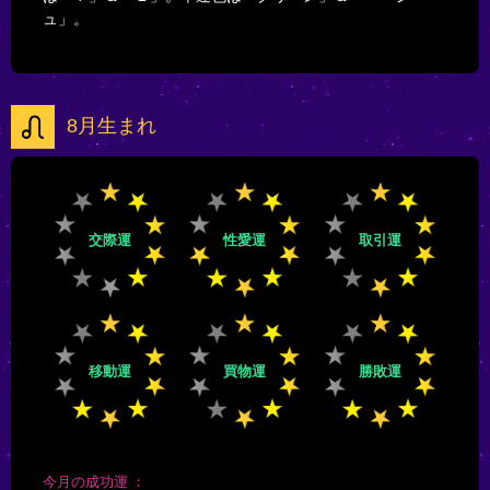
ュ」。
8月生まれ
交際運
性愛運
取引運
移動運
買物運
勝敗運
今月の成功運