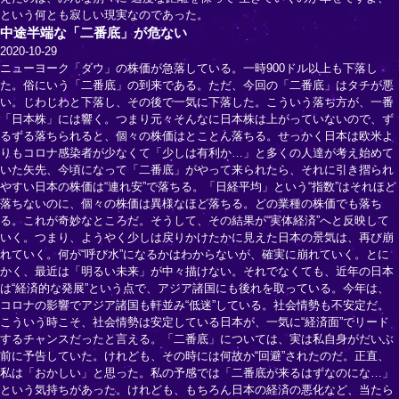
という何とも寂しい現実なのであった。
中途半端な「二番底」が危ない
2020-10-29
ニューヨーク「ダウ」の株価が急落している。一時900ドル以上も下落し
た。俗にいう「二番底」の到来である。ただ、今回の「二番底」はタチが悪
い。じわじわと下落し、その後で一気に下落した。こういう落ち方が、一番
「日本株」には響く。つまり元々そんなに日本株は上がっていないので、ず
るずる落ちられると、個々の株価はとことん落ちる。せっかく日本は欧米よ
りもコロナ感染者が少なくて「少しは有利か…」と多くの人達が考え始めて
いた矢先、今頃になって「二番底」がやって来られたら、それに引き摺られ
やすい日本の株価は“連れ安”で落ちる。「日経平均」という“指数”はそれほど
落ちないのに、個々の株価は異様なほど落ちる。どの業種の株価でも落ち
る。これが奇妙なところだ。そうして、その結果が“実体経済”へと反映して
いく。つまり、ようやく少しは戻りかけたかに見えた日本の景気は、再び崩
れていく。何が“呼び水”になるかはわからないが、確実に崩れていく。とに
かく、最近は「明るい未来」が中々描けない。それでなくても、近年の日本
は“経済的な発展”という点で、アジア諸国にも後れを取っている。今年は、
コロナの影響でアジア諸国も軒並み“低迷”している。社会情勢も不安定だ。
こういう時こそ、社会情勢は安定している日本が、一気に“経済面”でリード
するチャンスだったと言える。「二番底」については、実は私自身がだいぶ
前に予告していた。けれども、その時には何故か“回避”されたのだ。正直、
私は「おかしい」と思った。私の予感では「二番底が来るはずなのにな…」
という気持ちがあった。けれども、もちろん日本の経済の悪化など、当たら