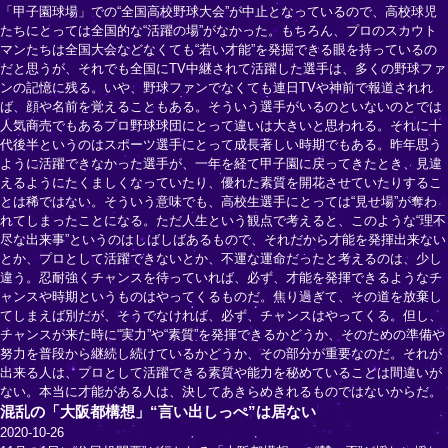
「甲子園球場」での“全国高校野球大会”が中止となっているので、高校球児
たちにとっては全国的な“活躍の場”がなかった。もちろん、プロのスカウト
マンたちは全国大会などなくても“若い才能”を発掘できる眼を持っているの
だと思うが、それでも全国にTV中継されて活躍した選手は、多くの野球ファ
ンの記憶に残る。いや、野球ファンでなくても連日TVや神前で報道されれ
ば、顔や名前を覚えることもある。そういう選手がいるのといないのとでは
人気商売でもあるプロ野球球団にとって違いは大きいと思われる。それに十
代後半というのはスポーツ選手にとって成長著しい時期でもある。昨年思う
ように活躍できなかった選手が、一年を経て甲子園に戻ってきたとき、見違
えるようにたくましくなっていたり、優れた素質を開花させていたりするこ
とは稀ではない。そういう意味でも、高校生選手にとっては“見せ場”が奪わ
れてしまったことになる。ただ人生という観点で考えると、このような“理不
尽な出来事”というのはしばしばあるもので、それだから才能を発揮出来ない
とか、プロとして活躍できないとか、不運な運命だったと考えるのは、少し
違う。忍耐強くチャンスを待っていれば、必ず、才能を発揮できるようなチ
ャンスや時期というものはやってくるものだ。焦り過ぎて、その道を放棄し
てしまえば別だが、そうでなければ、必ず、チャンスはやってくる。但し、
チャンスが来た時に“実力”や“素質”を発揮できるかどうか、そのための準備や
努力を普段から継続し続けているかどうか、その部分が重要なのだ。それが
出来る人は、プロとして活躍できる素質や能力を秘めていることは間違いが
ない。本当に才能がある人は、決してあきらめきれるものではないからだ。
混乱の「大阪都構想」“言い出しっぺ”は居ない
2020-10-26