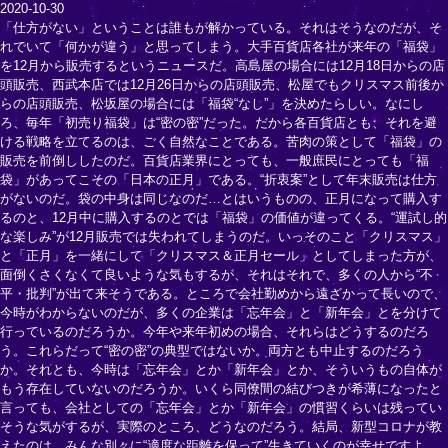
2020-10-30
「仕方がない」ということは誰もが解かっている。それはそうなのだが、そ
れでいて「何かが違う」と思ってしまう。大手百貨店各社が来年の「福袋」
を12月から販売するというニュースだ。高島屋の場合には12月18日からの店
頭販売、西武本店では12月26日からの店頭販売、松屋でもクリスマス前後か
らの店頭販売、松坂屋の場合には「福袋“なし”」を決めたらしい。なにし
ろ、毎年「初売り福袋」は“密の密”だった。だから各百貨店とも、それを避
ける戦略を立てるのは、ごく自然なことである。苦肉の策として「福袋」の
販売を前倒ししたのだ。百貨店業界にとっても、一般庶民にとっても「福
袋」があってこその「日本の正月」である。“折衷案”として年末販売は仕方
がないのだ。袋の中身は同じなのだ…とはいうものの、正月になって購入す
るのと、12月中に購入するのとでは「福袋」の価値が違ってくる。“運試し的
な楽しみ”が12月販売では失われてしまうのだ。いっそのこと「クリスマス」
と「正月」を一緒にして「クリスマス＆正月セール」としてしまった方が、
面倒くさくなくて良いような気もするが、それはそれで、多くの人から“不
平・批判”が出て来そうである。ところで会社勤めから遠ざかって長いので、
今時がわからないのだが、多くの企業は「忘年会」と「新年会」とを分けて
行っているのだろうか。今年や来年初めの場合、それらはどうするのだろ
う。これらだって“密の密”の典型ではないか。両方とも中止するのだろう
か。それとも、今時は「忘年会」とか「新年会」とか、そういうもの自体が
もう存在していないのだろうか。いくら同僚間の結びつきが希薄になったと
言っても、会社としての「忘年会」とか「新年会」の慣習くらいは残ってい
そうな気がするが、実際のところ、どうなのだろう。結局、新型コロナが教
えたのは、みんな別々に“適度な距離を保って”生きていくのが幸せですよ、