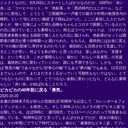
ジェクトなのだ。9月24日にスタートしたばかりなのだが、100円の「赤い
糸」は「コーヒーセット」や「色鉛筆」や「西武時代のユニホーム」など
次々に変化して、とうとう「三階建85㎡一戸建ての最大十年間の無償供与の
権利」という“信じがたい価値”まで跳ね上がった。ここに参加した人たちの
多くが、物々交換によって得た品物をちゃんとコロナで困窮している人たち
の元に届けていることも素晴らしい。例えばコーヒーセットは、コロナの入
院患者多数を抱える病院で働く人たちの元に届けられ、色鉛筆のセットは困
窮者の園児が通う幼稚園へと届けられた。もちろん、最終的にはお金に変え
て“その種の団体”に寄付するのだろうが、個別的にも活用されて支援してい
るところが良い。何よりも私が好いと思ったのは、楽しみながら「支援す
る」という考え方、これが素晴らしい。確かに「わらしべ長者型」の支援
は、最終的に何に変わっていくのか、誰にも予測できない。しかも、それ
は“善意の輪”でありながら“好奇心の輪”でもあり“夢の輪”でもある。11月22日
までらしいので、まだまだ大きく広がっていく可能性もないではない。とて
つもないものに変わって、とてつもない金額に変わったなら、どんなに素晴
らしい「赤い糸」が結ばれることだろう。
ピカピカの40年前に戻る「勇気」
2020-10-20
女優の宮崎美子氏が自らの芸能生活“40周年”を記念して「カレンダー＆フォ
トブックセット」を発売した。そして40年ぶりにカメラの前で“ビキニ姿”を
公開している。ほぼ同時に「週刊現代」でも11ページにわたって写真姿を公
開している。“40周年記念”と言ってしまえばそれまでだが、彼女の場合に
は、その中間に“グラビア時代”はない。確かに「健康的なビキニ姿」でブレ