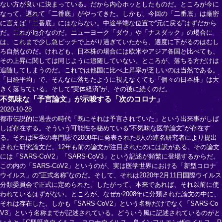
ない方が良いに決まっている。だから内心ホッとしたものだ。ところが今に
なって、遅れて「二番底」がやってきた。しかも、今回の「二番底」は厳密
に言えば「二番底」にはならない。中途半端な位置で“元に戻る”はずだから
だ。これが厄介なのだ。ニューヨーク「ダウ」や「ナスダック」の場合に
は、これまで少し急ピッチで上がり過ぎていたから、適度に下がるのはむし
ろ自然なのだ。けれども、日本株の場合には欧米やアジア各国と比べても、
その上昇に関しては同じように追随していない。ところが、落ちる方だけは
追随してしまうのだ。これでは他国に比べ上昇率が乏しいのは当然である。
「日経平均」で、そんなに落ちたように視えなくても「個々の日本株」は大
きく落ちている。そして“実体経済”が、その後に続くのだ。
不気味な「予言論文」が示唆する「次のコロナ」
2020-10-28
都市伝説的に過去の時代「既にそれは予言されていた」という出来事がしば
しば存在する。そういう可能性を秘めている“不気味な医学論文”が存在す
る。それは医学の専門誌で2008年に発表された8人の連名研究者により提出
された研究論文だ。12年も前の論文が注目されたのには訳がある。その論文
には「SARS-CoV2」「SARS-CoV3」という記述が頻繁に登場するからだ。
この内の「SARS-CoV2」というのが、実は医学世界における「新型コロナ
ウイルス」の“正式名称”なのだ。そして、それは2020年2月11日国際ウイルス
分類委員会で正式に定められた。したがって、本来であれば、それ以前に使
われているはずがない。ところが、なぜか2008年に分類された論文の中に、
それは存在した。しかも「SARS-CoV2」という名称だけでなく「SARS-Co
V3」という名称までが記述されている。どういう風に記述されているのかと