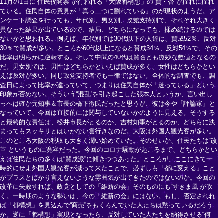
11月の1日に“住民投開票”が行われる「大阪都構想」の“賛・否”が揺れに揺れ
ている。住民自体の意見が「真っ二つに割れている」のが現状のようだ。ア
ンケート調査を行っても、年代別、男女別、政党支持別で、それぞれ大きく
異なった結果が出ているので、結局、どちらになっても、揉め続けるのでは
ないかと思われる。例えば、年代別では30代以下の人達は、賛成52％、反対
30％で賛成が多い。ところが60代以上になると賛成34％、反対54％で、その
比率は明らかに逆転する。そして中間の40代は賛否とも微妙な数値となるの
だ。男女別では、男性はどちらかといえば賛成が多く、女性はどちらかとい
えば反対が多い。同じ政党支持者でも一律ではない。全体的な調査でも、調
査日によって比率が違っていて、つまりは住民自体が「迷っている」という
印象が否めない。そういう“混乱”を引き起こした張本人というか、言い出し
っぺは確か元知事＆市長の橋下徹氏だったと思うが、彼は今や「評論家」と
なっていて、今回は直接的には関与していないかのように見える。そうする
と最終的な責任は、松井市長がとるのか、吉村知事がとるのか、どちらに決
まってもスッキリとはいかない雲行きなのだ。大阪は外国人観光客が多い。
このところ大阪の税収も大きく潤い始めていた。そのせいか、住民たちは“改
革”というものに寛容だった。今回のコロナ騒動が起こるまで、どちらかとい
えば住民たちの多くは“賛成派”に傾きつつあった。ところが、ここにきて一
時的にせよ外国人観光客が減って来たことで、必ずしも「都に変える」こと
がプラスとばかり言えないような雰囲気が出てきたのではないのか。今回の
改革に失敗すれば、政党としての「維新の会」そのものにも“すきま風”が吹
く。一時期のような勢いは、今の「維新の会」にはない。もし、否定されれ
ば「都構想」を見込んで“商売”をもくろんでいた人たちは黙っているだろう
か。逆に「都構想」実現となったら、反対していた人たちを納得させる“何