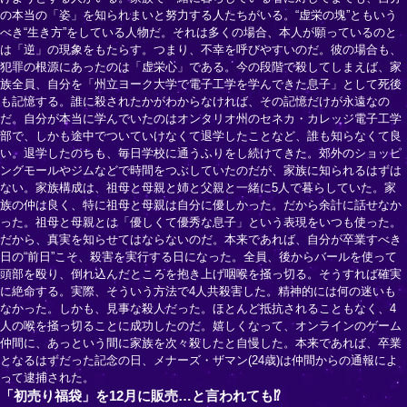
の本当の「姿」を知られまいと努力する人たちがいる。“虚栄の塊”ともいう
べき“生き方”をしている人物だ。それは多くの場合、本人が願っているのと
は「逆」の現象をもたらす。つまり、不幸を呼びやすいのだ。彼の場合も、
犯罪の根源にあったのは「虚栄心」である。今の段階で殺してしまえば、家
族全員、自分を「州立ヨーク大学で電子工学を学んできた息子」として死後
も記憶する。誰に殺されたかがわからなければ、その記憶だけが永遠なの
だ。自分が本当に学んでいたのはオンタリオ州のセネカ・カレッジ電子工学
部で、しかも途中でついていけなくて退学したことなど、誰も知らなくて良
い。退学したのちも、毎日学校に通うふりをし続けてきた。郊外のショッピ
ングモールやジムなどで時間をつぶしていたのだが、家族に知られるはずは
ない。家族構成は、祖母と母親と姉と父親と一緒に5人で暮らしていた。家
族の仲は良く、特に祖母と母親は自分に優しかった。だから余計に話せなか
った。祖母と母親とは「優しくて優秀な息子」という表現をいつも使った。
だから、真実を知らせてはならないのだ。本来であれば、自分が卒業すべき
日の“前日”こそ、殺害を実行する日になった。全員、後からバールを使って
頭部を殴り、倒れ込んだところを抱き上げ咽喉を掻っ切る。そうすれば確実
に絶命する。実際、そういう方法で4人共殺害した。精神的には何の迷いも
なかった。しかも、見事な殺人だった。ほとんど抵抗されることもなく、4
人の喉を掻っ切ることに成功したのだ。嬉しくなって、オンラインのゲーム
仲間に、あっという間に家族を次々殺したと自慢した。本来であれば、卒業
となるはずだった記念の日、メナーズ・ザマン(24歳)は仲間からの通報によ
って逮捕された。
「初売り福袋」を12月に販売…と言われても⁉