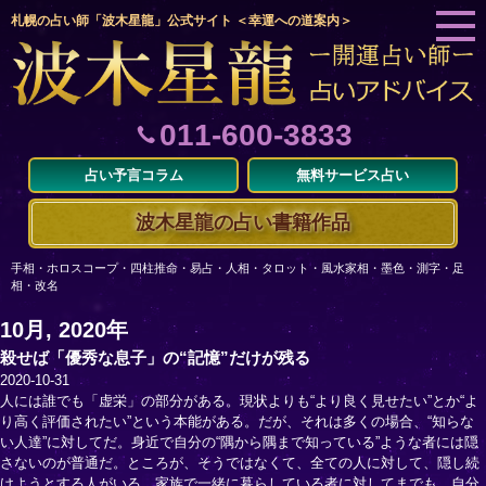
札幌の占い師「波木星龍」公式サイト ＜幸運への道案内＞
011-600-3833
占い予言コラム
無料サービス占い
波木星龍の占い書籍作品
手相・ホロスコープ・四柱推命・易占・人相・タロット・風水家相・墨色・測字・足
相・改名
10月, 2020年
殺せば「優秀な息子」の“記憶”だけが残る
2020-10-31
人には誰でも「虚栄」の部分がある。現状よりも“より良く見せたい”とか“よ
り高く評価されたい”という本能がある。だが、それは多くの場合、“知らな
い人達”に対してだ。身近で自分の“隅から隅まで知っている”ような者には隠
さないのが普通だ。ところが、そうではなくて、全ての人に対して、隠し続
けようとする人がいる。家族で一緒に暮らしている者に対してまでも、自分