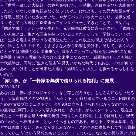
ら「世界一貧しい大統領」の称号を授けた。一時期、注目を浴びた大統領だ
ったが、いつしか誰も顧みなくなっていた。けれども、その元大統領をずっ
と尊敬し続けていた少女がいた。やがてバックパッカーとなり、世界を巡
り、そして元大統領に直接逢ってインタビューしてきたことで、彼女には
「国連で働く」という夢が生れた。元大統領は彼女に言ったのだ。「素晴ら
しい人生とは、生きる理由を持っていることだ」そして「学校っていうの
は、生きる理由を見つける場所なんだよ」これ以上の“教え”があるだろう
か。誰しも人生の中で、さまざまな人から影響を受ける。そして、多くの人
にとっては“他愛もない出来事”が、或る人にとっては“特別な出来事”になる。
文字通り“生きる理由”を見つける出来事になるのだ。感受性のもっとも強い
十代後半は、同時に“生きる理由”を見失いがちな時代でもある。それが何で
あれ、見つけることが出来た人達は「素晴らしい人生」を歩めるかもしれな
いのだ。
「赤い糸」が「一軒家を無償で借りられる権利」に発展
2020-10-21
あなたは「赤い糸プロジェクト」をご存じだろうか。もちろん知らないだろ
う。大阪市鶴見区のNPO法人「みらくる」が取り組んでいるコロナ困窮者の
ための“支援プロジェクト”だ。今年9月に立ち上げられたばかりなのだが、そ
の最初は100円ショップで購入された「赤い糸」からスタートして、現在は
何んと「一軒家を最大十年間無償で借りられる権利」にまで発展した、現代
の「わらしべ長者企画」ともいうべきものである。単なる「支援金募集」な
どでは面白くない。みんなが楽しみながら、この企画に参加をして“社会貢献
をしていこう”という発想のもとにスタートしている。なかなか興味深いプロ