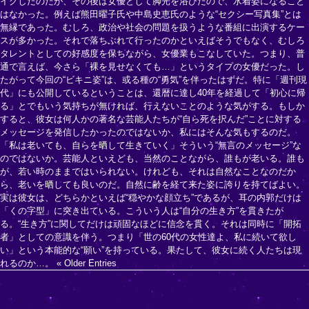
イクしたのだが、その後は女優として脚光を浴びたので、水着姿になること
はなかった。例えば熊田曜子氏や中島史恵氏のような“セクシー写真集”とは
無縁であった。むしろ、政治や社会の問題を扱うような番組に出演するケー
スが多かった。それで落ちぶれて行ったのかといえばそうでもなく、むしろ
タレントとしての好感度を保ちながら、女優業もこなしていた。つまり、普
通で言えば、今さら「裸を見せなくても…」というタイプの女優だった。し
たがって今回の“ビキニ姿”は、或る種の“勇気”を伴ったはずだ。特に「週刊現
代」にも公開しているということは、還暦に達し40年を経過して「初心に帰
る」とでもいう気持ちが無ければ、行えないことのような気がする。もしか
すると、彼女は何人かの著名な芸能人たちが“自ら死を択んだ”ことに対する
メッセージを発信したかったのではないか、私にはそんな気もするのだ。
「私は老いても、自らを晒して生きていく」そういう“無言のメッセージ”な
のではないか。芸能人といえども、当然のことながら、誰もが老いる。誰も
が、若い時のままではいられない。けれども、それは自然なことなのだか
ら、老いを晒しても良いのだ。自然に齢を経て来た姿に誇りを持てばよい。
実は彼女は、どちらかといえば“穏やかな顔立ち”であるが、耳の内郭だけは
「くの字型」に突き出ている。こういう人は“自分の生き方”を貫きたが
る。“生き方”に関してだけは頑固なほどに信念を貫く。それは同時に「開拓
者」としての意識を伴う。つまり「世の60代の女性達よ、私に続いて欲し
い」という本能的な“願い”を持っている。果たして、彼女に続く人たちは現
れるのか…。
« Older Entries