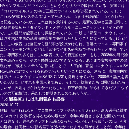
いうと「C型肝炎ウイルス、コロナウイルス、鳥インフルエンザウイルス、R
NAインフルエンザウイルス」というくくりの中で扱われている。実際には
「コロナウイルス」の中に“三種のウイルス名称”が記されている。そして、
これらが“或るシステム”によって発現され、つまり実験的に「つくられた」
と記述しているのだ。これは何を意味するのか、最新の医学と医療に関して
の研究を集めた「タイランド・メディカル・ニュース」というサイトの中
で、この疑問が記事として掲載されている。一般に「新型コロナウイルス」
は昨年末に中国の武漢海鮮市場で発生したということになっている。けれど
も、この仮説には当初から疑問符が投げかけられ、香港のウイルス専門家イ
エン・リーモン博士などは「武漢ウイルス研究所で作られた」と主張してい
た。専門家の多くは、この仮説に対して否定的だが、もし、2008年の研究論
文を認めるなら、その可能性は否定できなくなる。あくまで実験室内での発
現だが、“或るシステム”を用いることで、人工的に“新型コロナウイルス＝SA
RS-CoV2”は“つくられるもの”だったということになる。さらに、実験室内で
は“次のコロナウイルス＝SARS-CoV3”も発現させていた。2008年の論文を書
いた8人は、いずれも中国人名である。そして、執筆者たちに問い合わたら
しいが、反応は得られなかったらしい。都市伝説的に語られてきた“人工ウイ
ルスの可能性”は、果たして解明されるのであろうか。
「才能発揮」には忍耐強さも必要
2020-10-27
昨日、毎年行われる「プロ野球ドラフト会議」が行われた。新人選手に対す
る“スカウト交渉権”を得るための場だが、今年の場合さまざまな面でいつも
とは異なり、異色のドラフト会議になった。私が何よりも感じたのは、今年
の場合には高校生の“指名選手”が少なかったような気がすることだ。今年は