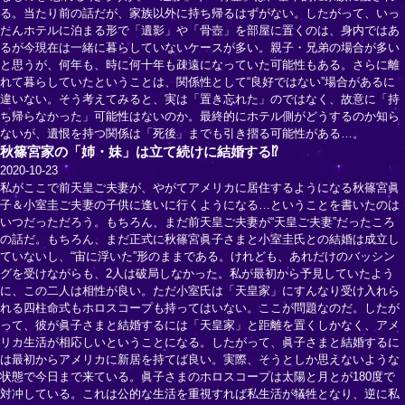
る。当たり前の話だが、家族以外に持ち帰るはずがない。したがって、いっ
たんホテルに泊まる形で「遺影」や「骨壺」を部屋に置くのは、身内ではあ
るが今現在は一緒に暮らしていないケースが多い。親子・兄弟の場合が多い
と思うが、何年も、時に何十年も疎遠になっていた可能性もある。さらに離
れて暮らしていたということは、関係性として“良好ではない”場合があるに
違いない。そう考えてみると、実は「置き忘れた」のではなく、故意に「持
ち帰らなかった」可能性はないのか。最終的にホテル側がどうするのか知ら
ないが、遺恨を持つ関係は「死後」までも引き摺る可能性がある…。
秋篠宮家の「姉・妹」は立て続けに結婚する⁉
2020-10-23
私がここで前天皇ご夫妻が、やがてアメリカに居住するようになる秋篠宮眞
子＆小室圭ご夫妻の子供に逢いに行くようになる…ということを書いたのは
いつだっただろう。もちろん、まだ前天皇ご夫妻が“天皇ご夫妻”だったころ
の話だ。もちろん、まだ正式に秋篠宮眞子さまと小室圭氏との結婚は成立し
ていないし、“宙に浮いた”形のままである。けれども、あれだけのバッシン
グを受けながらも、2人は破局しなかった。私が最初から予見していたよう
に、この二人は相性が良い。ただ小室氏は「天皇家」にすんなり受け入れら
れる四柱命式もホロスコープも持ってはいない。ここが問題なのだ。したが
って、彼が眞子さまと結婚するには「天皇家」と距離を置くしかなく、アメ
リカ生活が相応しいということになる。したがって、眞子さまと結婚するに
は最初からアメリカに新居を持てば良い。実際、そうとしか思えないような
状態で今日まで来ている。眞子さまのホロスコープは太陽と月とが180度で
対冲している。これは公的な生活を重視すれば私生活が犠牲となり、逆に私