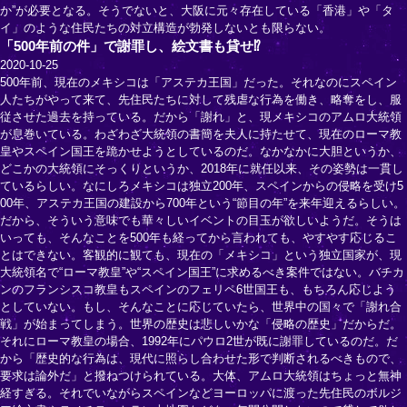
か”が必要となる。そうでないと、大阪に元々存在している「香港」や「タ
イ」のような住民たちの対立構造が勃発しないとも限らない。
「500年前の件」で謝罪し、絵文書も貸せ⁉
2020-10-25
500年前、現在のメキシコは「アステカ王国」だった。それなのにスペイン
人たちがやって来て、先住民たちに対して残虐な行為を働き、略奪をし、服
従させた過去を持っている。だから「謝れ」と、現メキシコのアムロ大統領
が息巻いている。わざわざ大統領の書簡を夫人に持たせて、現在のローマ教
皇やスペイン国王を跪かせようとしているのだ。なかなかに大胆というか、
どこかの大統領にそっくりというか、2018年に就任以来、その姿勢は一貫し
ているらしい。なにしろメキシコは独立200年、スペインからの侵略を受け5
00年、アステカ王国の建設から700年という“節目の年”を来年迎えるらしい。
だから、そういう意味でも華々しいイベントの目玉が欲しいようだ。そうは
いっても、そんなことを500年も経ってから言われても、やすやす応じるこ
とはできない。客観的に観ても、現在の「メキシコ」という独立国家が、現
大統領名で“ローマ教皇”や“スペイン国王”に求めるべき案件ではない。バチカ
ンのフランシスコ教皇もスペインのフェリペ6世国王も、もちろん応じよう
としていない。もし、そんなことに応じていたら、世界中の国々で「謝れ合
戦」が始まってしまう。世界の歴史は悲しいかな「侵略の歴史」だからだ。
それにローマ教皇の場合、1992年にパウロ2世が既に謝罪しているのだ。だ
から「歴史的な行為は、現代に照らし合わせた形で判断されるべきもので、
要求は論外だ」と撥ねつけられている。大体、アムロ大統領はちょっと無神
経すぎる。それでいながらスペインなどヨーロッパに渡った先住民のボルジ