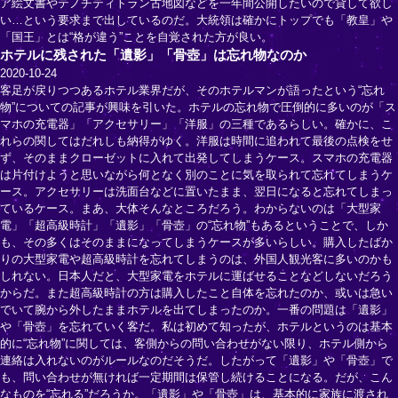
ア絵文書やテノチティトラン古地図などを一年間公開したいので貸して欲し
い…という要求まで出しているのだ。大統領は確かにトップでも「教皇」や
「国王」とは“格が違う”ことを自覚された方が良い。
ホテルに残された「遺影」「骨壺」は忘れ物なのか
2020-10-24
客足が戻りつつあるホテル業界だが、そのホテルマンが語ったという“忘れ
物”についての記事が興味を引いた。ホテルの忘れ物で圧倒的に多いのが「ス
マホの充電器」「アクセサリー」「洋服」の三種であるらしい。確かに、こ
れらの関してはだれしも納得がゆく。洋服は時間に追われて最後の点検をせ
ず、そのままクローゼットに入れて出発してしまうケース。スマホの充電器
は片付けようと思いながら何となく別のことに気を取られて忘れてしまうケ
ース。アクセサリーは洗面台などに置いたまま、翌日になると忘れてしまっ
ているケース。まあ、大体そんなところだろう。わからないのは「大型家
電」「超高級時計」「遺影」「骨壺」の“忘れ物”もあるということで、しか
も、その多くはそのままになってしまうケースが多いらしい。購入したばか
りの大型家電や超高級時計を忘れてしまうのは、外国人観光客に多いのかも
しれない。日本人だと、大型家電をホテルに運ばせることなどしないだろう
からだ。また超高級時計の方は購入したこと自体を忘れたのか、或いは急い
でいて腕から外したままホテルを出てしまったのか。一番の問題は「遺影」
や「骨壺」を忘れていく客だ。私は初めて知ったが、ホテルというのは基本
的に“忘れ物”に関しては、客側からの問い合わせがない限り、ホテル側から
連絡は入れないのがルールなのだそうだ。したがって「遺影」や「骨壺」で
も、問い合わせが無ければ一定期間は保管し続けることになる。だが、こん
なものを“忘れる”だろうか。「遺影」や「骨壺」は、基本的に家族に渡され