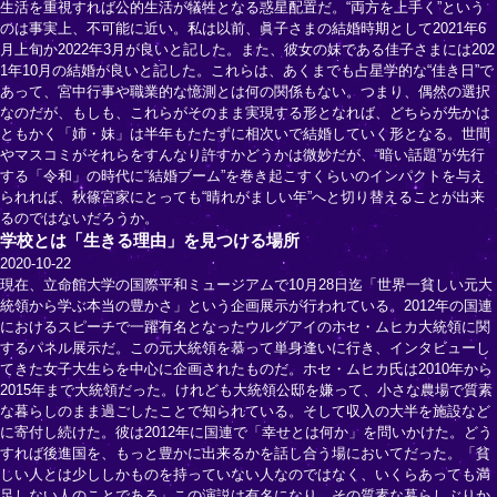
生活を重視すれば公的生活が犠牲となる惑星配置だ。“両方を上手く”という
のは事実上、不可能に近い。私は以前、眞子さまの結婚時期として2021年6
月上旬か2022年3月が良いと記した。また、彼女の妹である佳子さまには202
1年10月の結婚が良いと記した。これらは、あくまでも占星学的な“佳き日”で
あって、宮中行事や職業的な憶測とは何の関係もない。つまり、偶然の選択
なのだが、もしも、これらがそのまま実現する形となれば、どちらが先かは
ともかく「姉・妹」は半年もたたずに相次いで結婚していく形となる。世間
やマスコミがそれらをすんなり許すかどうかは微妙だが、“暗い話題”が先行
する「令和」の時代に“結婚ブーム”を巻き起こすくらいのインパクトを与え
られれば、秋篠宮家にとっても“晴れがましい年”へと切り替えることが出来
るのではないだろうか。
学校とは「生きる理由」を見つける場所
2020-10-22
現在、立命館大学の国際平和ミュージアムで10月28日迄「世界一貧しい元大
統領から学ぶ本当の豊かさ」という企画展示が行われている。2012年の国連
におけるスピーチで一躍有名となったウルグアイのホセ・ムヒカ大統領に関
するパネル展示だ。この元大統領を慕って単身逢いに行き、インタビューし
てきた女子大生らを中心に企画されたものだ。ホセ・ムヒカ氏は2010年から
2015年まで大統領だった。けれども大統領公邸を嫌って、小さな農場で質素
な暮らしのまま過ごしたことで知られている。そして収入の大半を施設など
に寄付し続けた。彼は2012年に国連で「幸せとは何か」を問いかけた。どう
すれば後進国を、もっと豊かに出来るかを話し合う場においてだった。「貧
しい人とは少ししかものを持っていない人なのではなく、いくらあっても満
足しない人のことである」この演説は有名になり、その質素な暮らしぶりか