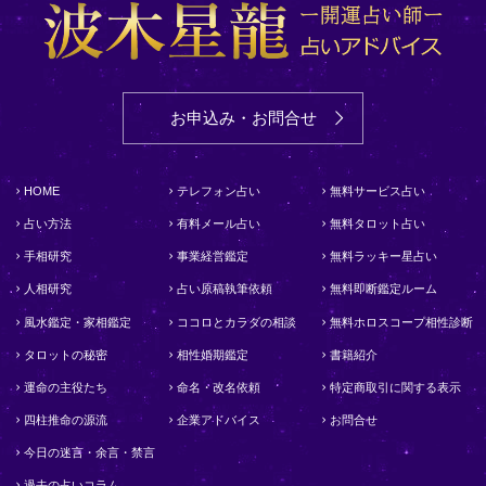
お申込み・お問合せ
HOME
テレフォン占い
無料サービス占い
占い方法
有料メール占い
無料タロット占い
手相研究
事業経営鑑定
無料ラッキー星占い
人相研究
占い原稿執筆依頼
無料即断鑑定ルーム
風水鑑定・家相鑑定
ココロとカラダの相談
無料ホロスコープ相性診断
タロットの秘密
相性婚期鑑定
書籍紹介
運命の主役たち
命名・改名依頼
特定商取引に関する表示
四柱推命の源流
企業アドバイス
お問合せ
今日の迷言・余言・禁言
過去の占いコラム