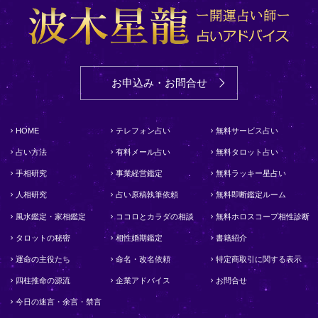
お申込み・お問合せ
HOME
テレフォン占い
無料サービス占い
占い方法
有料メール占い
無料タロット占い
手相研究
事業経営鑑定
無料ラッキー星占い
人相研究
占い原稿執筆依頼
無料即断鑑定ルーム
風水鑑定・家相鑑定
ココロとカラダの相談
無料ホロスコープ相性診断
タロットの秘密
相性婚期鑑定
書籍紹介
運命の主役たち
命名・改名依頼
特定商取引に関する表示
四柱推命の源流
企業アドバイス
お問合せ
今日の迷言・余言・禁言