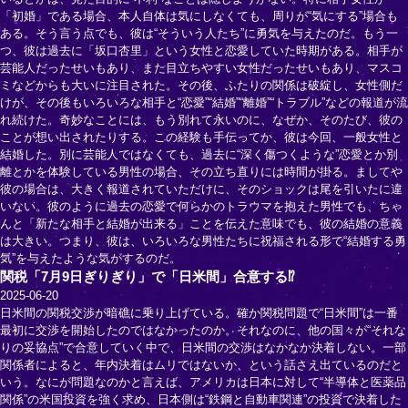
「初婚」である場合、本人自体は気にしなくても、周りが“気にする”場合も
ある。そう言う点でも、彼は“そういう人たち”に勇気を与えたのだ。もう一
つ、彼は過去に「坂口杏里」という女性と恋愛していた時期がある。相手が
芸能人だったせいもあり、また目立ちやすい女性だったせいもあり、マスコ
ミなどからも大いに注目された。その後、ふたりの関係は破綻し、女性側だ
けが、その後もいろいろな相手と“恋愛”“結婚”“離婚”“トラブル”などの報道が流
れ続けた。奇妙なことには、もう別れて永いのに、なぜか、そのたび、彼の
ことが想い出されたりする。この経験も手伝ってか、彼は今回、一般女性と
結婚した。別に芸能人ではなくても、過去に“深く傷つくような”恋愛とか別
離とかを体験している男性の場合、その立ち直りには時間が掛る。ましてや
彼の場合は、大きく報道されていただけに、そのショックは尾を引いたに違
いない。彼のように過去の恋愛で何らかのトラウマを抱えた男性でも、ちゃ
んと「新たな相手と結婚が出来る」ことを伝えた意味でも、彼の結婚の意義
は大きい。つまり、彼は、いろいろな男性たちに祝福される形で“結婚する勇
気”を与えたような気がするのだ。
関税「7月9日ぎりぎり」で「日米間」合意する⁉
2025-06-20
日米間の関税交渉が暗礁に乗り上げている。確か関税問題で“日米間”は一番
最初に交渉を開始したのではなかったのか。それなのに、他の国々が“それな
りの妥協点”で合意していく中で、日米間の交渉はなかなか決着しない。一部
関係者によると、年内決着はムリではないか、という話さえ出ているのだと
いう。なにが問題なのかと言えば、アメリカは日本に対して“半導体と医薬品
関係”の米国投資を強く求め、日本側は“鉄鋼と自動車関連”の投資で決着した