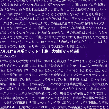
ういうような状態で“命を奪われた”登山家は多いのだ。プロのスイマーで
も“命を奪われた”という話はあまり聴かないが、山に関してはプロ登山家で
ありながら、命を奪われた話は多い。昔から、山には“山の神”が棲むという
妖しい話は多い。それがほんとうかどうかは判らないが、山を恋し過ぎる
と、その山に“呑み込まれてしまった”かのように、戻らなくなってしまうケ
ースは多いものだ。だからたいていの場合は“遺体そのもの”も持ち帰れない
ままとなるケースが多い。今回のように、女性がプロ登山家となっていくの
が珍しくなくなった今日、体力的な面からも、その危険性は男性よりももっ
とありそうな気がする。「山」が“男”だけでなく“女”も秘かに好んだのは驚き
だが、そういうことよりも、ほんとうに“大自然の怪奇”は存在しているよう
に思うので、極力、ムリをしない形で大自然へと挑むことだ。
7月6日“台湾系ロケット”十勝・大樹町から発進⁉
2025-06-28
いつの頃からか北海道の十勝・大樹町と言えば「宇宙のまち」という形が根
付き始めた。この町には、他にも「砂金のまち」とか「ミニバレー発祥のま
ち」とか「清流日本一のまち」とかいうアピールポイントがある。だが何よ
りも一般的には、ホリエモンが創った企業であるインターステラテクノロジ
ス社が存在している町……として知られている。略称IST社は、ロケットの
製造・開発・打ち上げの企業だ。いつの間にか従業員は増えて、現在では15
0名も居るらしい。大樹町は「宇宙のまち」というだけあって「北海道スペ
ースポート」と呼ぶ宇宙港を備えている。町長自らが“宇宙ビジネス”に対し
て歓迎の姿勢なのだ。そこで舞い込んできた話が、台湾の宇宙開発の企業が
「大樹町の宇宙港を活用したい」という申し出だ。こうして7月6日に台湾系
企業jtSPACE社製ロケット「VP01」が、大樹町の宇宙港から飛び立つことに