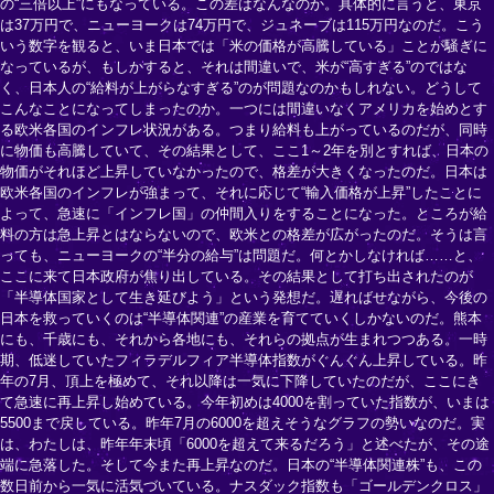
の“三倍以上”にもなっている。この差はなんなのか。具体的に言うと、東京
は37万円で、ニューヨークは74万円で、ジュネーブは115万円なのだ。こう
いう数字を観ると、いま日本では「米の価格が高騰している」ことが騒ぎに
なっているが、もしかすると、それは間違いで、米が“高すぎる”のではな
く、日本人の“給料が上がらなすぎる”のが問題なのかもしれない。どうして
こんなことになってしまったのか。一つには間違いなくアメリカを始めとす
る欧米各国のインフレ状況がある。つまり給料も上がっているのだが、同時
に物価も高騰していて、その結果として、ここ1～2年を別とすれば、日本の
物価がそれほど上昇していなかったので、格差が大きくなったのだ。日本は
欧米各国のインフレが強まって、それに応じて“輸入価格が上昇”したことに
よって、急速に「インフレ国」の仲間入りをすることになった。ところが給
料の方は急上昇とはならないので、欧米との格差が広がったのだ。そうは言
っても、ニューヨークの“半分の給与”は問題だ。何とかしなければ……と、
ここに来て日本政府が焦り出している。その結果として打ち出されたのが
「半導体国家として生き延びよう」という発想だ。遅ればせながら、今後の
日本を救っていくのは“半導体関連”の産業を育てていくしかないのだ。熊本
にも、千歳にも、それから各地にも、それらの拠点が生まれつつある。一時
期、低迷していたフィラデルフィア半導体指数がぐんぐん上昇している。昨
年の7月、頂上を極めて、それ以降は一気に下降していたのだが、ここにき
て急速に再上昇し始めている。今年初めは4000を割っていた指数が、いまは
5500まで戻している。昨年7月の6000を超えそうなグラフの勢いなのだ。実
は、わたしは、昨年年末頃「6000を超えて来るだろう」と述べたが、その途
端に急落した。そして今また再上昇なのだ。日本の“半導体関連株”も、この
数日前から一気に活気づいている。ナスダック指数も「ゴールデンクロス」