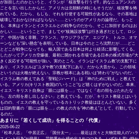
が加担したのかというと、イランが「核攻撃を行うぞ‼」的なニュアンスの
ことを言い出したからだ。アメリカは北朝鮮の時にもそうだが、核攻撃を怖
れている。だから、もしも、それを行使する可能性があるなら、その基地は
破壊しておかなければならない……というのがアメリカの論理だ。もっと
も、本来はイランとイスラエルとの戦争なのだから、そこに加担するのはお
かしい……ということで、ましてや“核施設攻撃”は行き過ぎだとして、ロシ
ア、中国が強く非難、フランス、サウジアラビア、エジプト、トルコ、オマ
ーンなども“深い懸念”を表明している。日本は今のところ沈黙だが……どこ
とどこが戦争になっても、輸入国である日本は何より経済に影響してくる。
したがってアメリカ空爆後、最初に開かれる市場である日本の株式市場が“大
きく反応する”可能性が強い。実のところ、イランは“イスラム教”の支配下に
あり、イスラエルは“ユダヤ教”の支配下にあり、だから大昔から、この領域
というのは火種が絶えない。宗教が根本にある戦いは“終わり”がないのだ。
イスラム教の教えである「聖戦(ジハード)」は「神のために戦え」と教えて
いる。アメリカ(キリスト教国)の“いうこと”など聴くはずがないのだ。本来、
イエス・キリスト自身は「眼には眼を…」ではなく「右の頬をぶたれたな
ら、左の頬を差し出しなさい」と教えている。だが、キリスト教徒とはいう
ものの、イエスの教えを守っているカトリック教徒はほとんどいない。多く
は旧約聖書の「眼には眼を…」の教えの方を“神の教え”として、行動してい
るのだ。
あまりに「若くして成功」を得ることの「代償」
2025-06-22
「松本人志」「中居正広」「国分太一」……最近は次々と大物芸能人の“ハラ
スメント行為”が発覚し、芸能界から締め出されつつある。いずれも若い時か