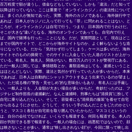
百万程度で額が違うし、借金などもしていない。しかも「違法」だと知って
以降は行っていない。ここは重要で「オンラインカジノ」の違法性について
は、多くの人が無知であった。実際、海外のカジノであるし、海外旅行中で
あれば、日本人がカジノに入って行っても「罪」に問われることはない。と
ころが、オンラインカジノは自宅で行う。つまり、日本国内で行うわけだ。
そこが大きな“違い”となる。海外のオンラインであっても、自宅内で行え
ば、国内で賭博を行った…ことになる。だが、実際問題として、現在はどこ
までが国内サイトで、どこからが海外サイトなのか、よく解らないような造
りになっている。だから「気付かず行ってしまう」ケースは多いのだ。海外
サイトそのものの摘発で、そのサイトに入金していた人達のリストが上がっ
ている。有名人、無名人、関係がない。数百万人のリストが警視庁にある。
ただ一般人に関しては、事情聴取とか、書類送検はしても、逮捕ということ
はほとんどしない。実際、違法と気付かず行っていた人が多いからだ。本来
であれば、日本人は自動的にシャットアウトするよう出来ているのが望まし
い。ただ或る種の“警告・見せしめ”的な意味合いもあり、有名人には手厳し
い。一般人よりも、入金額が大きい場合が多いからだ。奇妙だったのは、フ
ジテレビ制作部長の逮捕劇だ。なんと逮捕時、刑事たちは“清掃員”に扮して
自宅に乗り込んだらしい。そして、容疑者にも“清掃員の服装”を着せて自宅
から出るようにさせた。どうして、そういう手の込んだことをしたのかとい
うと、マスコミ各社が自宅前を取り囲んでいたからだ。マスコミというの
は、自分の会社でなければ、いくらでも報道する。何回も報道する。本人の
顔が判別できる形で報道する。一般人の場合には、凶悪犯ではないので、顔
は映さないことが多い。通常は“映し出されない顔”が、今回に限って映し出