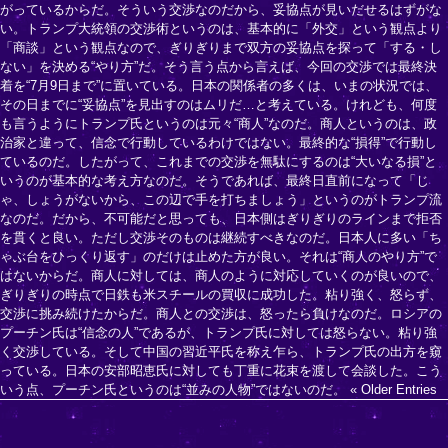
がっているからだ。そういう交渉なのだから、妥協点が見いだせるはずがな
い。トランプ大統領の交渉術というのは、基本的に「外交」という観点より
「商談」という観点なので、ぎりぎりまで双方の妥協点を探って「する・し
ない」を決める“やり方”だ。そう言う点から言えば、今回の交渉では最終決
着を“7月9日まで”に置いている。日本の関係者の多くは、いまの状況では、
その日までに“妥協点”を見出すのはムリだ…と考えている。けれども、何度
も言うようにトランプ氏というのは元々“商人”なのだ。商人というのは、政
治家と違って、信念で行動しているわけではない。最終的な“損得”で行動し
ているのだ。したがって、これまでの交渉を無駄にするのは“大いなる損”と
いうのが基本的な考え方なのだ。そうであれば、最終日直前になって「じ
ゃ、しょうがないから、この辺で手を打ちましょう」というのがトランプ流
なのだ。だから、不可能だと思っても、日本側はぎりぎりのラインまで拒否
を貫くと良い。ただし交渉そのものは継続すべきなのだ。日本人に多い「ち
ゃぶ台をひっくり返す」のだけは止めた方が良い。それは“商人のやり方”で
はないからだ。商人に対しては、商人のように対応していくのが良いので、
ぎりぎりの時点で日鉄も米スチールの買収に成功した。粘り強く、怒らず、
交渉に挑み続けたからだ。商人との交渉は、怒ったら負けなのだ。ロシアの
プーチン氏は“信念の人”であるが、トランプ氏に対しては怒らない。粘り強
く交渉している。そして中国の習近平氏を称え乍ら、トランプ氏の出方を窺
っている。日本の安部昭恵氏に対しても丁重に花束を渡して会談した。こう
いう点、プーチン氏というのは“並みの人物”ではないのだ。
« Older Entries