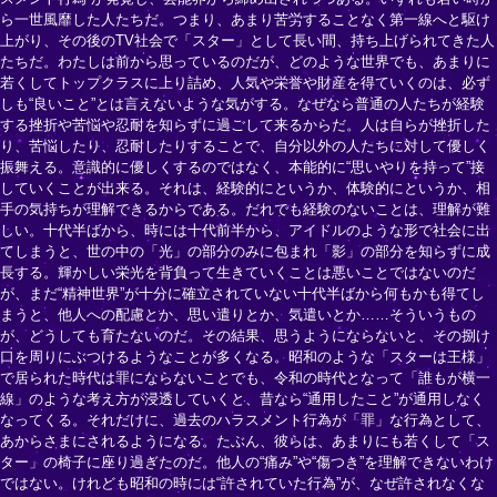
ら一世風靡した人たちだ。つまり、あまり苦労することなく第一線へと駆け
上がり、その後のTV社会で「スター」として長い間、持ち上げられてきた人
たちだ。わたしは前から思っているのだが、どのような世界でも、あまりに
若くしてトップクラスに上り詰め、人気や栄誉や財産を得ていくのは、必ず
しも“良いこと”とは言えないような気がする。なぜなら普通の人たちが経験
する挫折や苦悩や忍耐を知らずに過ごして来るからだ。人は自らが挫折した
り、苦悩したり、忍耐したりすることで、自分以外の人たちに対して優しく
振舞える。意識的に優しくするのではなく、本能的に“思いやりを持って”接
していくことが出来る。それは、経験的にというか、体験的にというか、相
手の気持ちが理解できるからである。だれでも経験のないことは、理解が難
しい。十代半ばから、時には十代前半から、アイドルのような形で社会に出
てしまうと、世の中の「光」の部分のみに包まれ「影」の部分を知らずに成
長する。輝かしい栄光を背負って生きていくことは悪いことではないのだ
が、まだ“精神世界”が十分に確立されていない十代半ばから何もかも得てし
まうと、他人への配慮とか、思い遣りとか、気遣いとか……そういうもの
が、どうしても育たないのだ。その結果、思うようにならないと、その捌け
口を周りにぶつけるようなことが多くなる。昭和のような「スターは王様」
で居られた時代は罪にならないことでも、令和の時代となって「誰もが横一
線」のような考え方が浸透していくと、昔なら“通用したこと”が通用しなく
なってくる。それだけに、過去のハラスメント行為が「罪」な行為として、
あからさまにされるようになる。たぶん、彼らは、あまりにも若くして「ス
ター」の椅子に座り過ぎたのだ。他人の“痛み”や“傷つき”を理解できないわけ
ではない。けれども昭和の時には“許されていた行為”が、なぜ許されなくな