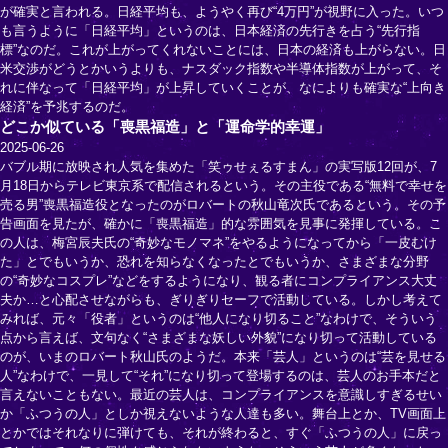
が確実と言われる。日経平均も、ようやく再び“4万円”が視野に入った。いつ
も言うように「日経平均」というのは、日本経済の先行きを占う“先行指
標”なのだ。これが上がってくれないことには、日本の経済も上がらない。日
米交渉がどうとかいうよりも、ナスダック指数や半導体指数が上がって、そ
れに伴なって「日経平均」が上昇していくことが、なによりも確実な“上向き
経済”を予兆するのだ。
どこか似ている「喪黒福造」と「運命学的幸運」
2025-06-26
バブル期に放映され人気を集めた「笑ゥせぇるすまん」の実写版12回が、7
月18日からテレビ東京系で配信されるという。その主役である“無料で幸せを
売る男”喪黒福造役となったのがロバートの秋山竜次氏であるという。その予
告画面を見たが、確かに「喪黒福造」的な雰囲気を見事に発揮している。こ
の人は、梅宮辰夫氏の“奇妙なモノマネ”をやるようになってから「一皮むけ
た」とでもいうか、恐れを知らなくなったとでもいうか、さまざまな分野
の“奇妙なコスプレ”などをするようになり、観る者にコンプライアンス大丈
夫か…と心配させながらも、ぎりぎりセーフで活動している。しかし考えて
みれば、元々「役者」というのは“他人になり切ること”なわけで、そういう
点から言えば、文句なく“さまざまな妖しい外貌”になり切って活動している
のが、いまのロバート秋山氏のようだ。本来「芸人」というのは“芸を見せる
人”なわけで、一見して“それ”になり切って登場するのは、芸人のお手本だと
言えないこともない。最近の芸人は、コンプライアンスを意識しすぎるせい
か「ふつうの人」としか視えないような人達も多い。舞台上とか、TV画面上
とかではそれなりに弾けても、それが終わると、すぐ「ふつうの人」に戻っ