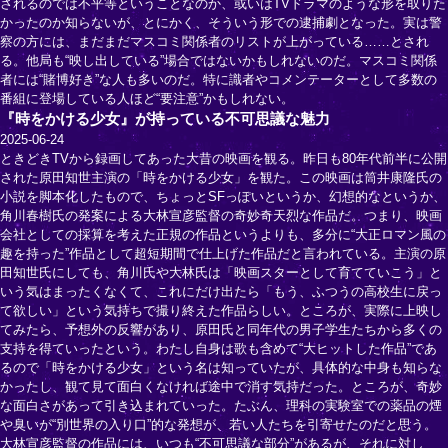
されるのでは不平等ということなのか、或いはTVドラマのような形を取りた
かったのか知らないが、とにかく、そういう形での逮捕劇となった。実は警
察の方には、まだまだマスコミ関係者のリストが上がっている……とされ
る。他局も“映し出している”場合ではないかもしれないのだ。マスコミ関係
者には“賭博好き”な人も多いのだ。特に識者やコメンテーターとして多数の
番組に登場している人ほど“要注意”かもしれない。
『時をかける少女』が持っている不可思議な魅力
2025-06-24
ときどきTVから録画してあった大昔の映画を観る。昨日も80年代前半に公開
された原田知世主演の「時をかける少女」を観た。この映画は筒井康隆氏の
小説を脚本化したもので、ちょっとSFっぽいというか、幻想的なというか、
角川春樹氏の発案による大林宣彦監督の奇妙奇天烈な作品だ。つまり、映画
会社としての採算を考えた正規の作品というよりも、多分に“大正ロマン風の
趣を持った”作品として超短期間で仕上げた作品だと言われている。主演の原
田知世氏にしても、角川氏や大林氏は「映画スターとして育てていこう」と
いう気はまったくなくて、これにだけ出たら「もう、ふつうの高校生に戻っ
て欲しい」という気持ちで撮り終えた作品らしい。ところが、実際に上映し
てみたら、予想外の反響があり、原田氏と同年代の男子学生たちから多くの
支持を得ていったという。わたし自身は歌も含めて“大ヒットした作品”であ
るので「時をかける少女」という名は知っていたが、具体的な中身も知らな
かったし、観て見て面白くなければ途中で消す気持だった。ところが、奇妙
な面白さがあって引き込まれていった。たぶん、理科の実験室での薬品の煙
や臭いが“別世界の入り口”的な発想が、若い人たちを引寄せたのだと思う。
大林宣彦監督の作品には、いつも“不可思議な部分”があるが、それに対し