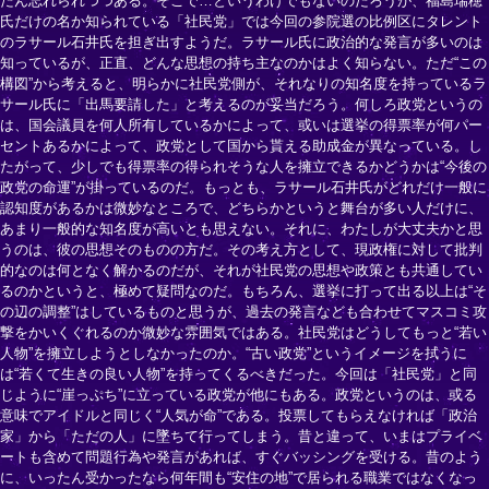
だん忘れられつつある。そこで…というわけでもないのだろうが、福島瑞穂
氏だけの名か知られている「社民党」では今回の参院選の比例区にタレント
のラサール石井氏を担ぎ出すようだ。ラサール氏に政治的な発言が多いのは
知っているが、正直、どんな思想の持ち主なのかはよく知らない。ただ“この
構図”から考えると、明らかに社民党側が、それなりの知名度を持っているラ
サール氏に「出馬要請した」と考えるのが妥当だろう。何しろ政党というの
は、国会議員を何人所有しているかによって、或いは選挙の得票率が何パー
セントあるかによって、政党として国から貰える助成金が異なっている。し
たがって、少しでも得票率の得られそうな人を擁立できるかどうかは“今後の
政党の命運”が掛っているのだ。もっとも、ラサール石井氏がどれだけ一般に
認知度があるかは微妙なところで、どちらかというと舞台が多い人だけに、
あまり一般的な知名度が高いとも思えない。それに、わたしが大丈夫かと思
うのは、彼の思想そのものの方だ。その考え方として、現政権に対して批判
的なのは何となく解かるのだが、それが社民党の思想や政策とも共通してい
るのかというと、極めて疑問なのだ。もちろん、選挙に打って出る以上は“そ
の辺の調整”はしているものと思うが、過去の発言なども合わせてマスコミ攻
撃をかいくぐれるのか微妙な雰囲気ではある。社民党はどうしてもっと“若い
人物”を擁立しようとしなかったのか。“古い政党”というイメージを拭うに
は“若くて生きの良い人物”を持ってくるべきだった。今回は「社民党」と同
じように“崖っぷち”に立っている政党が他にもある。政党というのは、或る
意味でアイドルと同じく“人気が命”である。投票してもらえなければ「政治
家」から「ただの人」に墜ちて行ってしまう。昔と違って、いまはプライベ
ートも含めて問題行為や発言があれば、すぐバッシングを受ける。昔のよう
に、いったん受かったなら何年間も“安住の地”で居られる職業ではなくなっ