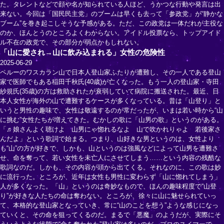
た。タレントなどで顔や名が知られている人ほど、うかつな行動や発言は出
来ない。今回は「国民民主党」のブームは早くも去って「参政党」が“静かな
ブーム”を巻き起こしそうな予感がある。ただ、この政党は一体だれが主役な
のか、ほんとうのところよくわからない。アイドル投票なら、トップアイド
ル不在の政党で、その部分が弱点かもしれない。
「山に愛され→山に飲み込まれる」女性の危険性
2025-06-29
ペルーのワスカラン山で日本人登山家ふたりが遭難し、その一人である登山
家で医師でもある稲田千秋氏(40歳)が亡くなった。もう一人の登山家・寺田
紗規氏(35歳)の方は救助されたが衰弱していて病院に搬送された。最近、日
本人女性が海外の山で遭難するケースが多くなっている。昔は「山登り」と
いうと男性の趣味で、女性は敬遠するのが常だったが、いまは若い時から“山
に挑む”女性たちが増えてきた。むかしの歌に「山男の歌」というのがある。
「♬娘さんよく聴けよ 山男にゃ惚れるなよ 山で吹かれりゃよ 若後家さ
んだよ」という歌詞で始まる。つまり、山好きな男というのは、女性より
も“山”の方が好きで、しかも、山というのは強風などによって山男を遭難さ
せ、命を奪って、若い女性を未亡人にさせてしまう……という内容の残酷な
歌詞なのだ。しかも、その内容が頭から出てくる。それなのに、この歌は妙
に流行った。ところが、近年は女性も男性に変わらず「山に惚れてしまう」
人が多くなった。「山」というのは奇妙なもので、ほんの趣味程度で“山登
り”が好きな人たちの命は奪わない。ところが、徐々に山に魅せられていっ
て、本格的な登山家となっていき、常に“山のことを想う”ような感じになっ
ていくと、その命を狙ってくるのだ。まるで「悪魔」のようだが、実際にそ