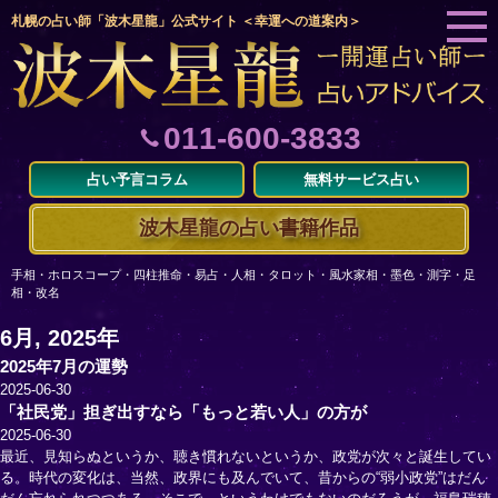
札幌の占い師「波木星龍」公式サイト ＜幸運への道案内＞
011-600-3833
占い予言コラム
無料サービス占い
波木星龍の占い書籍作品
手相・ホロスコープ・四柱推命・易占・人相・タロット・風水家相・墨色・測字・足
相・改名
6月, 2025年
2025年7月の運勢
2025-06-30
「社民党」担ぎ出すなら「もっと若い人」の方が
2025-06-30
最近、見知らぬというか、聴き慣れないというか、政党が次々と誕生してい
る。時代の変化は、当然、政界にも及んでいて、昔からの“弱小政党”はだん