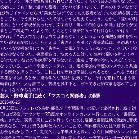
てしまって、何の個性も感じられないような…そういう芸人が多くなった。
役者にしても「整い過ぎた役者」ばかりが多くなって、日本のドラマなどで
は特に“イケメンだらけ”“美女だらけ”でどっちの役者がどっちの役柄を演じた
としても、そう変わらないのではないかと思えてしまう。むかし「違いの判
る男」という表現があったが、文字通り「違いの判らない男達」ばかりが役
者として増えていくようで、なんとなく物語に入って行けない。やはり、こ
の役は「この人でなければ当てはまらない」というような強烈な個性を持っ
ている役者が欲しい。たとえば「寅さん」を演じた渥美清氏は、そのあとい
ろいろな役柄を演じても「寅さん」に視えてしょうがなかった。そういう役
者が少なくなった。喪黒福造は、悩める人に対して“無料で願いを叶えてや
る”のだが、彼との“約束事”を守らないと、途端に“不幸がやって来る”ように
なっている。この「幸運のシステム」は、運命学的な幸運のシステムと共通
する部分を持っている。これこれを守れば幸福になれるとか、これを行えば
幸運を得られるとか、運命学的な“秘法”を授けても、それを忘れてしまう依
頼者は多い。人は誰でも、苦境を脱すると、守ってきた約束事を忘れてしま
うようなりがちなのだ。
芸人・野球選手に続く「マスコミ関係者」の闇⁉
2025-06-25
6月23日にフジテレビの制作部長が「常習賭博」の疑いで逮捕され、続く24
日には現役アナウンサー(27歳)がオンラインカジノを行ったとして「書類送
検」された。実質、同じことを行っていたのに逮捕と書類送検で微妙に罪状
が異なる。それは或る意味仕方のないことで、制作部長の方は1億円以上の
お金を動かしていて、期間的にも半年以上と長い。さらに同僚やタレントか
ら借金までして行っていた……と質が悪いのだ。一方アナウンサーの方は何