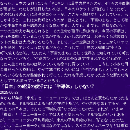
なった。日本のIST社による「MOMO」は最早力尽きたのか、4年もの空白期
が過ぎた。わたしが注目したいのは、日本のロケットは飛ばなくなったが、
その代わりのように台湾製ロケットが、ここから飛び立とうとしている。も
しかすると、これは大樹町というのが、ほんとうに「宇宙のまち」として確
かな生命力を得た結果のような気がする。人でも、街でも、同様なのだが、
一つの生命力が与えられると、その生命が勝手に動き出す。今回の事柄は、
それを象徴しているような気がする。わたしの勘では、おそらく台湾製ロケ
ットの発射は大成功するだろう。そして、この企業は次々とここからロケッ
トを発射していくようになるだろう。こうして、十勝の大樹町は“小さな
町”でありながら、だんだん「宇宙のまち」として世界的に知られていく町に
なっていくだろう。“生命力”というのは意外な形で“生まれてゆく”もので、い
ったん生まれたものは黙っていても徐々に育っていく……こうして小さな田
舎町だった大樹町は、やがて30年後くらいには「宇宙のまち」としてもっと
いろいろなものが整備されて行って、だれも予想しなかったような新たな街
として“生れ変って”いることだろう。
「日本」の経済の復活には「半導体」しかない⁉
2025-06-27
今から13年前「東京」と「ニューヨーク」では、ほとんど変わらなかったも
のがある。ドル換算による当時の“平均月収”だ。やや意外な気もするが、そ
れまでの日本は、そんなに“薄給の国”ではなかったのだ。それが、いまや
「東京」と「ニューヨーク」では大きく変わった。ドル換算のせいもある
が、ニューヨークの平均月給が、東京の平均月給の“約二倍”となったのだ。
しかも、ニューヨークが頂点なのではない。スイスのジュネーブなどは東京