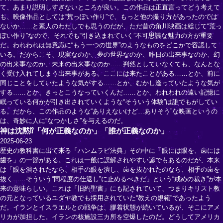
て、あまり説明しすぎないところが良い。この作品は正直言ってどう考えて
も、映像作品としては“荒っぽい作り”で、もっと他の撮り方があったのでは
ないか……と素人のわたしでも思うのだが、ただ昔の角川映画は総じて“荒っ
ぽい作り”なので、それでも“引き込まれていく”不可思議な魅力の方が重要
だ。われわれは無意識に“もう一つの世界”のようなものをどこかで容認して
いる。だからこそ、現実なのか、夢の世界なのか、昨日の出来事なのか、幻
の出来事なのか、未来の出来事なのか……判然としていなくても、なんとな
く受け入れてしまう出来事がある。ここには来たことがある……とか、前に
同じことをしていたような気がする……とか、むかし逢っていたような気が
する……とか、きっとこうなっていくんだ……とか、われわれの遠い記憶に
眠っている何かが引き出されていくような“そういう体験”は誰でもがしてい
る。だから、この作品のような“ありえないけど…ありそう”な映画というの
は、奇妙に人に“なつかしさ”を与えるのだ。
神は沈黙⁉「何が正義なのか」「誰が正義なのか」
2025-06-23
歴史の教科書に出て来る「ハンムラビ法典」その中に「眼には眼を、歯には
歯を」の一節がある。これは一般に誤解されやすい諺でもあるのだが、本来
は「眼を潰されたなら、相手の眼を潰し、歯を抜かれたのなら、相手の歯を
抜く……そういう“同程度の仕返し”に止めるべきだ」という“戒めの裁き”が本
来の意味らしい。これは「旧約聖書」にも記されていて、つまりキリスト教
の元となっているユダヤ教でも採用されていた“教えの規範”であったよう
だ。イランとイスラエルとの戦争は、膠着状態が続いているが、そこにアメ
リカが加担した。イランの核施設三カ所を空爆したのだ。どうしてアメリカ