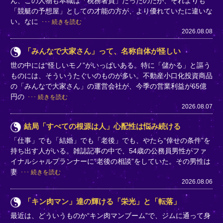
ん、この人物も本職は「税務署員」だったのだが、それよりも
「競艇の予想屋」としての才能の方が、より優れていたに違いな
い。なに
続きを読む
2026.08.08
「みんなで大家さん」って、名称自体が怪しい
世の中には“怪しいモノ”がいっぱいある。特に「儲かる」と謳う
ものには、そういうたぐいのものが多い。不動産小口化投資商品
の「みんなで大家さん」の運営会社が、今季の営業利益が65億
円の
続きを読む
2026.08.07
結局「すべての根源は人」心配性は悩み続ける
「仕事」でも「結婚」でも「老後」でも、やたら“倖せの条件”を
持ち出す人がいる。雑誌記事の中で、54歳の公務員男性がファ
イナルシャルプランナーに“老後の相談”をしていた。その男性は
妻
続きを読む
2026.08.06
「キン肉マン」達の輝ける「栄光」と「転落」
最近は、どういうものか“キン肉マンブーム”で、ジムに通って身