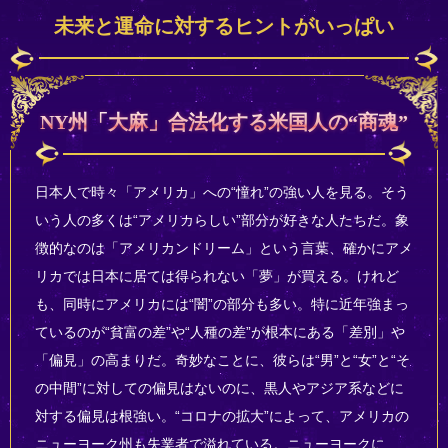
未来と運命に対するヒントがいっぱい
NY州「大麻」合法化する米国人の“商魂”
日本人で時々「アメリカ」への“憧れ”の強い人を見る。そう
いう人の多くは“アメリカらしい”部分が好きな人たちだ。象
徴的なのは「アメリカンドリーム」という言葉、確かにアメ
リカでは日本に居ては得られない「夢」が買える。けれど
も、同時にアメリカには“闇”の部分も多い。特に近年強まっ
ているのが“貧富の差”や“人種の差”が根本にある「差別」や
「偏見」の高まりだ。奇妙なことに、彼らは“男”と“女”と“そ
の中間”に対しての偏見はないのに、黒人やアジア系などに
対する偏見は根強い。“コロナの拡大”によって、アメリカの
ニューヨーク州も失業者で溢れている。ニューヨークに