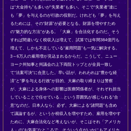
は“大金持ち”も多いが“失業者”も多い。そこで“失業者”達に
も「夢」を与えるのが行政の役割だ。けれども「夢」を与え
るためには、その“財源”が必要となる。財源を増やすため
の“魅力的な方法”がある。「大麻」を合法化するのだ。そう
すれば間違いなく税収入は増えて、試算では年間384億円も
増えて、しかも不足している“雇用問題”も一気に解決する。
3～6万人の雇用増が見込まれるからだ。こうして、ニュー
ヨーク州知事と州議会の上下両院トップとが全員一致し
て“法案可決”に合意した。早い話が、われわれは“豊かな経
済”と“夢を与える行政”が目的、大麻の取り締まりは警察
が、大麻による身体への影響は医療関係者が、それぞれ担当
していることで任せている…という雰囲気が感じられる“合
意”なのだ。日本人なら、必ず、大麻による“諸問題”も含め
て議論するが、というか税収入を増やすため、雇用を増やす
ために、大麻合法化など考えないが、そこはそれ「アメリカ
人」の“お気楽”なところで、そういう点がいかにもアメリカ