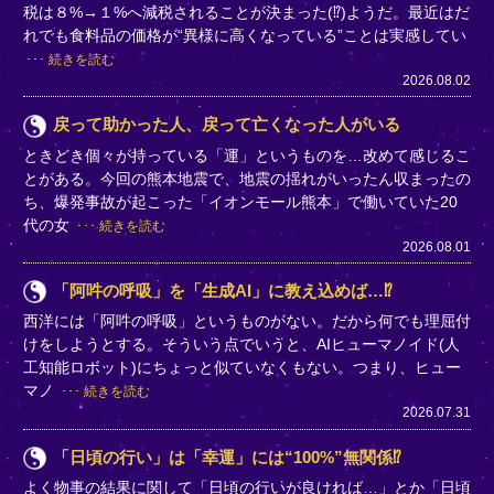
税は８%→１%へ減税されることが決まった(⁉)ようだ。最近はだ
れでも食料品の価格が“異様に高くなっている”ことは実感してい
続きを読む
2026.08.02
戻って助かった人、戻って亡くなった人がいる
ときどき個々が持っている「運」というものを…改めて感じるこ
とがある。今回の熊本地震で、地震の揺れがいったん収まったの
ち、爆発事故が起こった「イオンモール熊本」で働いていた20
代の女
続きを読む
2026.08.01
「阿吽の呼吸」を「生成AI」に教え込めば…⁉
西洋には「阿吽の呼吸」というものがない。だから何でも理屈付
けをしようとする。そういう点でいうと、AIヒューマノイド(人
工知能ロボット)にちょっと似ていなくもない。つまり、ヒュー
マノ
続きを読む
2026.07.31
「日頃の行い」は「幸運」には“100%”無関係⁉
よく物事の結果に関して「日頃の行いが良ければ…」とか「日頃