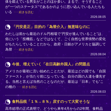
体を鍛えている男女がことのほか多い。まるで、そうすること
が“一つのステータス”であるかのように思い込んでいる人たちも
いる
続きを読む
2026.08.05
「円安是正」目的の「為替介入」無意味なのに
わたしは前から最近のドル円相場で“円安が進んでいること”は、
俗にいう「投機筋」などではなくて、ごく自然な世界情勢の変化
がもたらしていることだから、政府・日銀がアメリカと協調して
為替
続きを読む
2026.08.04
今後、増えていく「在日高齢外国人」の問題点
アメリカが最初に言い始めたことだが、最近はどの国でも「自国
ファースト」が当たり前になっている。自分の国の人達を優先す
る。当然と言えば当然のことなのだが、最近は「日本」でも“こ
の種の
続きを読む
2026.08.03
食料品税「１％→８％」戻すのって大変そうな
高市総理の正式表明で、どうやら来年4月からの2年間、食料品