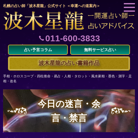
札幌の占い師「波木星龍」公式サイト ＜幸運への道案内＞
011-600-3833
占い予言コラム
無料サービス占い
波木星龍の占い書籍作品
手相・ホロスコープ・四柱推命・易占・人相・タロット・風水家相・墨色・測字・足
相・改名
今日の迷言・余
言・禁言