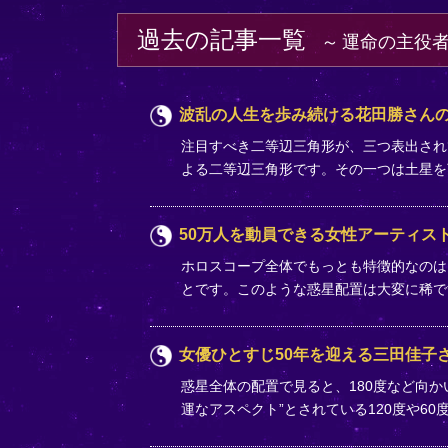
過去の記事一覧
運命の主役
波乱の人生を歩み続ける花田勝さん
注目すべき二等辺三角形が、三つ表出され
よる二等辺三角形です。その一つは土星
50万人を動員できる女性アーティス
ホロスコープ全体でもっとも特徴的なのは
とです。このような惑星配置は大変に稀
女優ひとすじ50年を迎える三田佳子
惑星全体の配置で見ると、180度など向
運なアスペクト”とされている120度や6