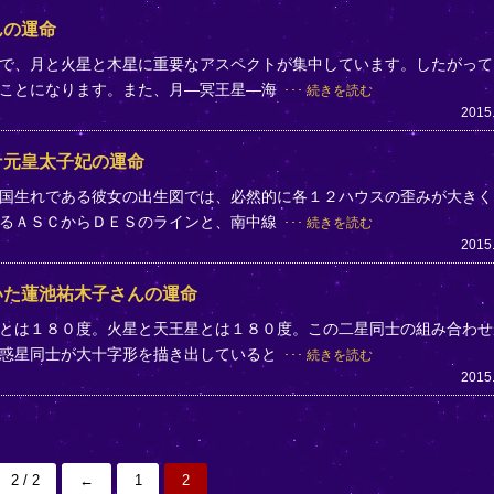
んの運命
で、月と火星と木星に重要なアスペクトが集中しています。したがって
くことになります。また、月―冥王星―海
続きを読む
2015
ナ元皇太子妃の運命
国生れである彼女の出生図では、必然的に各１２ハウスの歪みが大きく
なるＡＳＣからＤＥＳのラインと、南中線
続きを読む
2015
いた蓮池祐木子さんの運命
とは１８０度。火星と天王星とは１８０度。この二星同士の組み合わせ
で惑星同士が大十字形を描き出していると
続きを読む
2015
2 / 2
←
1
2