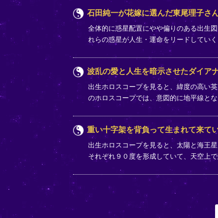
石田純一が花嫁に選んだ東尾理子さ
全体的に惑星配置にやや偏りのある出生図
れらの惑星が人生・運命をリードしてい
波乱の愛と人生を暗示させたダイア
出生ホロスコープを見ると、緯度の高い英
のホロスコープでは、意図的に地平線と
重い十字架を背負って生まれて来て
出生ホロスコープを見ると、太陽と海王星
それぞれ９０度を形成していて、天空上