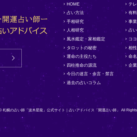
HOME
テレ
占い方法
有料
手相研究
事業
人相研究
占い
風水鑑定・家相鑑定
ココ
タロットの秘密
相性
運命の主役たち
命名
四柱推命の源流
企業
今日の迷言・余言・禁言
過去の占いコラム
ght © 札幌の占い師「波木星龍」公式サイト｜占いアドバイス「開運占い師」 All Rights Re