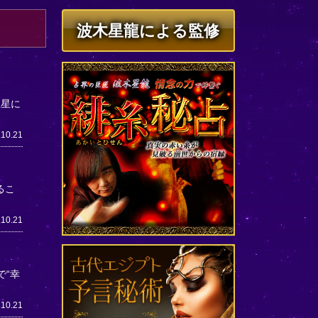
波木星龍による監修
王星に
.10.21
るこ
.10.21
で“幸
.10.21