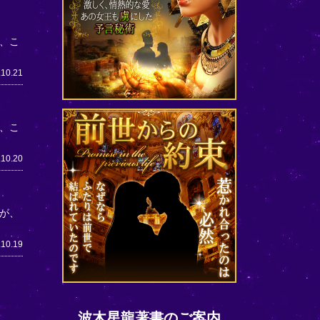
、こ
.10.21
、こ
.10.20
が、
.10.19
波木星龍著書のご案内