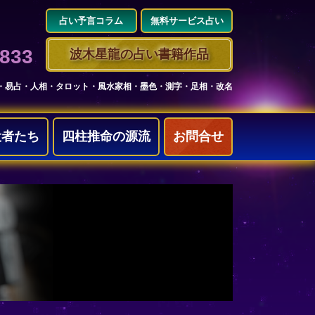
占い予言コラム
無料サービス占い
3833
波木星龍の占い書籍作品
・易占・人相・タロット・風水家相・墨色・測字・足相・改名
役者たち
四柱推命の源流
お問合せ