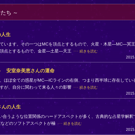
者たち
の人生
ています。その一つはMCを頂点とするもので、火星・木星―MC―冥
を頂点とするもので、金星―土星―天王
続きを読む
2015
ト 安室奈美恵さんの運命
、ほぼ全ての惑星がMC―ICラインの右側、つまり西半球に存在してい
ですが、自分に関わって来る人々の影響
続きを読む
2015
さんの人生
かい合うような位置関係のハードアスペクトが多く、古典的な占星学解釈
0度などのソフトアスペクトが極
続きを読む
2015