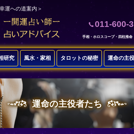
＜幸運への道案内＞
011-600-
手相・ホロスコープ・四柱推命
相研究
風水・家相
タロットの秘密
運命の主
運命の主役者たち