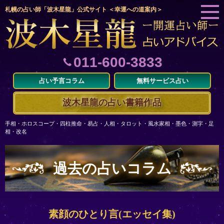
札幌の占い師「波木星龍」公式サイト ＜幸運への道案内＞
011-600-3833
占い予言コラム
無料サービス占い
波木星龍の占い書籍作品
手相・ホロスコープ・四柱推命・易占・人相・タロット・風水家相・墨色・測字・足
相・改名
過去の占いコラム
素顔のひとり言(エッセイ集)