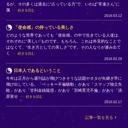
るが、その多くは過去に“占っている方”で、いわば“常連さん”に
属
続きを読む
2016.03.12
「使命感」の持っている美しさ
どのような世界であっても「使命感」の中で生きている人達は、
それぞれに“美しい”ものです。もちろん、これは外見的なことで
はなくて、“生き方としての美しさ”です。その人なりが滲み出て
く
続きを読む
2016.02.29
日本人であるということ
今年は正月から週刊誌が飛びつきそうな話題やネタが矢継ぎ早に
飛び出している。「ベッキー不倫騒動」があり「スマップ独立失
敗」があり「甘利金銭疑惑」があり「宮崎育児不倫」があり「清
原覚せ
続きを読む
2016.02.17
記事一覧を見る