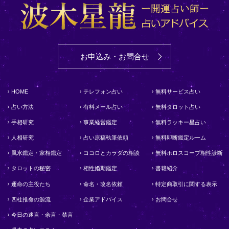
お申込み・お問合せ
HOME
テレフォン占い
無料サービス占い
占い方法
有料メール占い
無料タロット占い
手相研究
事業経営鑑定
無料ラッキー星占い
人相研究
占い原稿執筆依頼
無料即断鑑定ルーム
風水鑑定・家相鑑定
ココロとカラダの相談
無料ホロスコープ相性診断
タロットの秘密
相性婚期鑑定
書籍紹介
運命の主役たち
命名・改名依頼
特定商取引に関する表示
四柱推命の源流
企業アドバイス
お問合せ
今日の迷言・余言・禁言