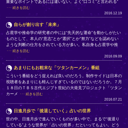
重要なポイントであるには違いない。よく“口コミ”と言われる“
続きを読む
2016.12.19
自らが創り出す「未来」
占星学や推命学の研究者の中には“先天的な運命”を動かしがたい
ものとして、本人の“意志”とか“選択”とか“努力”などを認めない
ような判断の仕方をされている方が多い。私自身も占星学や推
続きを読む
2016.09.09
あまりにもお粗末な「ツタンカーメン」番組
こういう番組をどう捉えれば良いのだろう。制作サイドは日本の
視聴者をあまりにも軽んじすぎているのではないだろうか。７月
１８日のＴＢＳ古代エジプト世紀の大発見プロジェクト「ツタン
カーメ
続きを読む
2016.07.21
日進月歩で「後退していく」占いの世界
世の中、日進月歩で進んでいくものが多い中で、まるで“後退り
している”ような世界が「占いの世界」だといってもよい。どう