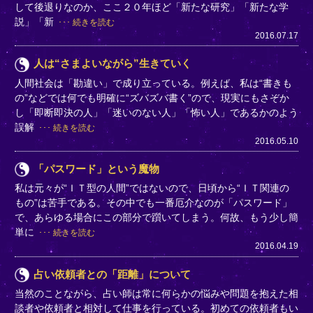
して後退りなのか、ここ２０年ほど「新たな研究」「新たな学
説」「新
続きを読む
2016.07.17
人は“さまよいながら”生きていく
人間社会は「勘違い」で成り立っている。例えば、私は“書きも
の”などでは何でも明確に“ズバズバ書く”ので、現実にもさぞか
し「即断即決の人」「迷いのない人」「怖い人」であるかのよう
誤解
続きを読む
2016.05.10
「パスワード」という魔物
私は元々が“ＩＴ型の人間”ではないので、日頃から“ＩＴ関連の
もの”は苦手である。その中でも一番厄介なのが「パスワード」
で、あらゆる場合にこの部分で躓いてしまう。何故、もう少し簡
単に
続きを読む
2016.04.19
占い依頼者との「距離」について
当然のことながら、占い師は常に何らかの悩みや問題を抱えた相
談者や依頼者と相対して仕事を行っている。初めての依頼者もい