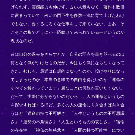
げられず、霊感能力も伸びず、占い人気もなく、著作も数冊
に留まっていて、占いの門下生を多数一流に育て上げたわけ
でもない。要するにろくな仕事をして来ていない。まあ、そ
こそこの形でどうにか一応続けて来られている―というのが
現状なのだ。
昔は自分の過去をさらすとか、自分の弱点を書き並べるのは
何となく気が引けたものだが、今はもう気にならなくなって
きた。むしろ、最近は自虐的になったのか、投げやりになっ
てしまったのか、本当の意味での自由を得たいのか「運命の
すべてを解かっています」風なことは何故か言いたくない。
だって、実際に分からないのだから…。人の運命というもの
を探求すればするほど、多くの人の運命に向き合えば向き合
うほど「運命の持つ不可解さ」「人生というものの不可思議
さ」「運勢の不条理さ」「人生というものの哀しさ」「宿命
の存在性」「神仏の無慈悲さ」「人間の持つ可能性」につい