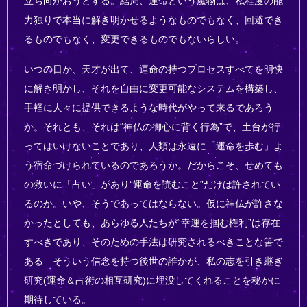
立ち向かおうとする。結局、運命という魔物は、私程度の能
力独りで本当に解き明かせるようなものでもなく、回避でき
るものでもなく、変更できるものでもないらしい。
いつの日か、天才が出て、運命の持つプロセスすべてを明快
に解き明かし、それを自由に変更可能なシステムを構築し、
手軽に人々に提供できるような時代がやって来るであろう
か。それとも、それは“神仏の御心に背く行為”で、土台が行
ってはいけないことであり、人類は永遠に「運命を歩む」よ
う宿命づけられているのであろうか。だからこそ、せめても
の救いに「占い」があり“運命を読むこと”だけは許されてい
るのか。いや、そうであってはならない。仮に神仏が許さな
かったとしても、あらゆる人たちが“幸運を掴む権利”は存在
すべきであり、そのための手法は研究されるべきことな筈で
ある―そういう信念を持つ後世の誰かが、私の志を引き継ぎ
研究(運命＆占術の相互研究)に埋没してくれることを秘かに
期待している。