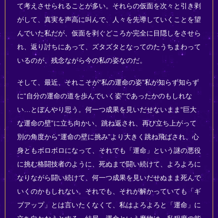
て考えさせられることが多い。それらの仮面を次々と引き剥
がして、真実を声高に叫んで、人々を先導していくことを望
んでいた私だが、仮面を剥ぐどころか完全に目隠しをさせら
れ、返り討ちにあって、ズタズタとなってのたうちまわって
いるのが、残念ながら今の私の姿なのだ。
そして、最近、それこそが“私の運命の姿”私が知らず知らず
に“自分の運命の道を歩んでいく姿”であったかのもしれな
い…とぼんやり思う。何一つ成果を見いだせないまま“巨大
な運命の壁”に立ち向かい、跳ね返され、再び立ち上がって
別の角度から“運命の壁に挑み”より大きく跳ね飛ばされ、心
身ともボロボロになって、それでも「運命」という謎の悪役
に挑む格闘技者のように、死ぬまで闘い続けて、よろよろに
なりながら闘い続けて、何一つ成果を見いだせぬまま死んで
いくのかもしれない。それでも、それが解かっていても「ギ
ブアップ」とは言いたくなくて、私はよろよろと「運命」に