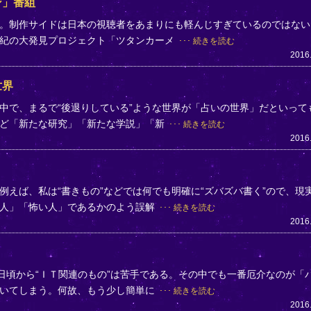
ン」番組
。制作サイドは日本の視聴者をあまりにも軽んじすぎているのではない
世紀の大発見プロジェクト「ツタンカーメ
続きを読む
2016
世界
中で、まるで“後退りしている”ような世界が「占いの世界」だといって
ほど「新たな研究」「新たな学説」「新
続きを読む
2016
えば、私は“書きもの”などでは何でも明確に“ズバズバ書く”ので、現
い人」「怖い人」であるかのよう誤解
続きを読む
2016
日頃から“ＩＴ関連のもの”は苦手である。その中でも一番厄介なのが「
躓いてしまう。何故、もう少し簡単に
続きを読む
2016