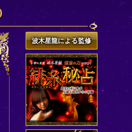
)
波木星龍による監修