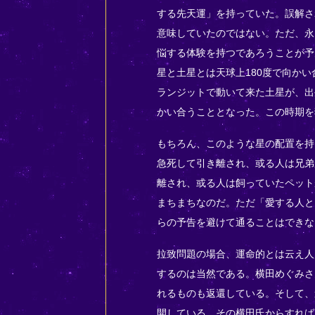
する先天運」を持っていた。誤解さ
意味していたのではない。ただ、永
悩する体験を持つであろうことが予
星と土星とは天球上180度で向か
ランジットで動いて来た土星が、出
かい合うこととなった。この時期を
もちろん、このような星の配置を持
急死して引き離され、或る人は兄弟
離され、或る人は飼っていたペット
まちまちなのだ。ただ「愛する人と
らの予告を避けて通ることはできな
拉致問題の場合、運命的とは云え人
するのは当然である。横田めぐみさ
れるものも返還している。そして、
開している。その横田氏からすれば