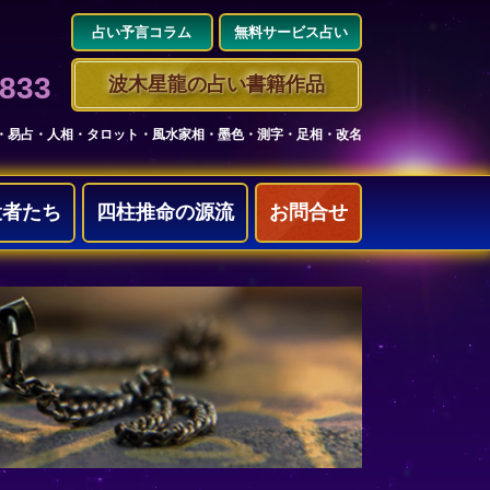
占い予言コラム
無料サービス占い
3833
波木星龍の占い書籍作品
・易占・人相・タロット・風水家相・墨色・測字・足相・改名
役者たち
四柱推命の源流
お問合せ