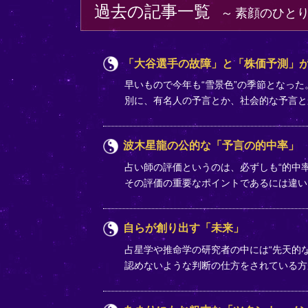
過去の記事一覧
素顔のひと
「大谷選手の故障」と「株価予測」が
早いもので今年も“雪景色”の季節となっ
別に、有名人の予言とか、社会的な予言
波木星龍の公的な「予言の的中率」
占い師の評価というのは、必ずしも“的中率
その評価の重要なポイントであるには違いな
自らが創り出す「未来」
占星学や推命学の研究者の中には“先天的な
認めないような判断の仕方をされている