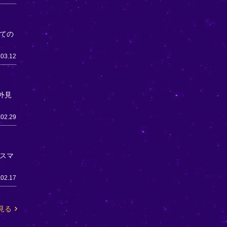
ての
.03.12
外見
.02.29
スマ
.02.17
見る