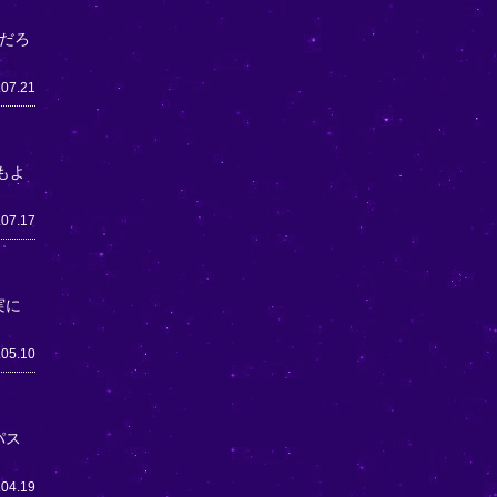
だろ
.07.21
もよ
.07.17
実に
.05.10
パス
.04.19