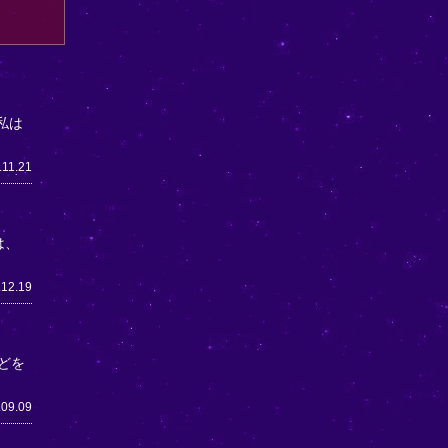
私は
.11.21
は、
.12.19
どを
.09.09