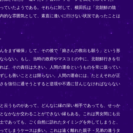
っていたようである。それらに対して、横田氏は「北朝鮮の陰
内的な雰囲気として、素直に逢いに行けない状況であったことは
。
んをまず確保」して、その後で「娘さんの救出も願う」という形
ならない。もし、当時の政府やマスコミの中に、北朝鮮行きを引
れば、その責任は大きい。人間の運命というものを常に扱ってい
ずしも善いこととは限らない。人間の運命には、たとえそれが正
さを強引に通そうとすると逆境や不遇に甘んじなければならない
と云うものがあって、どんなに縁の深い相手であっても、せっか
となかなか交わることができない縁もある。これは男女間にも云
士であっても、ごく自然に訪れたタイミングを外してしまうと、
ってしまうケースは多い。これは遠く離れた親子・兄弟の逢うタ