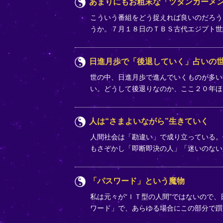
あまりにもお粗末な「ツタンカーメ
こういう番組をどう捉えれば良いのだろう
うか。７月１８日のＴＢＳ古代エジプト
日進月歩で「後退していく」占いの
世の中、日進月歩で進んでいくものが多い
い。どうして後退りなのか、ここ２０年
人は“さまよいながら”生きていく
人間社会は「勘違い」で成り立っている。例
もさぞかし「即断即決の人」「迷いのな
「パスワード」という魔物
私は元々が“ＩＴ型の人間”ではないので、
ワード」で、あらゆる場合にこの部分で