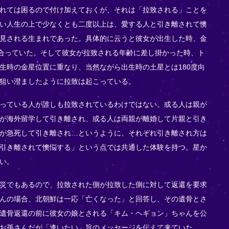
れては困るので付け加えておくが、それは「拉致される」ことを
い人生の上で少なくとも二度以上は、愛する人と引き離されて懊
見される生まれであった。具体的に云うと彼女が出生した時、金
い合っていた。そして彼女が拉致される年齢に差し掛かった時、ト
生時の金星位置に重なり、当然ながら出生時の土星とは180度向
狙い澄ましたように拉致は起こっている。
っている人が誰しも拉致されているわけではない。或る人は親が
が海外留学して引き離され、或る人は両親が離婚して片親と引き
が急死して引き離され…というように、それぞれ引き離され方は
引き離されて懊悩する」という点では共通した体験を持つ。星か
い。
災でもあるので、拉致された側が拉致した側に対して返還を要求
んの場合、北朝鮮は一応「亡くなった」と回答し、その遺骨とさ
遺骨返還の前に彼女の娘とされる「キム・ヘギョン」ちゃんを公
お孫さんだが「逢いたい」旨のメッセージを伝えて来ていた。