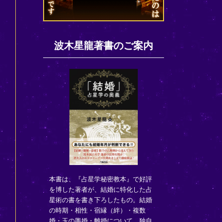
波木星龍著書のご案内
本書は、『占星学秘密教本』で好評
を博した著者が、結婚に特化した占
星術の書を書き下ろしたもの。結婚
の時期・相性・宿縁（絆）・複数
婚・玉の輿婚・離婚について、独自