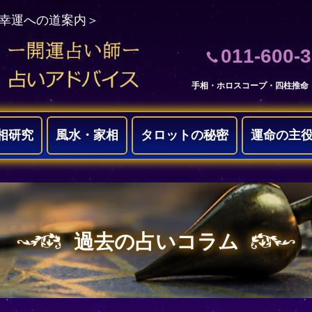
＜幸運への道案内＞
011-600-
手相・ホロスコープ・四柱推命
相研究
風水・家相
タロットの秘密
運命の主
過去の占いコラム