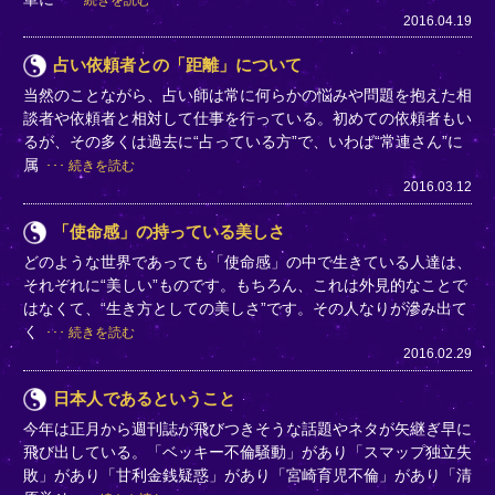
2016.04.19
占い依頼者との「距離」について
当然のことながら、占い師は常に何らかの悩みや問題を抱えた相
談者や依頼者と相対して仕事を行っている。初めての依頼者もい
るが、その多くは過去に“占っている方”で、いわば“常連さん”に
属
続きを読む
2016.03.12
「使命感」の持っている美しさ
どのような世界であっても「使命感」の中で生きている人達は、
それぞれに“美しい”ものです。もちろん、これは外見的なことで
はなくて、“生き方としての美しさ”です。その人なりが滲み出て
く
続きを読む
2016.02.29
日本人であるということ
今年は正月から週刊誌が飛びつきそうな話題やネタが矢継ぎ早に
飛び出している。「ベッキー不倫騒動」があり「スマップ独立失
敗」があり「甘利金銭疑惑」があり「宮崎育児不倫」があり「清