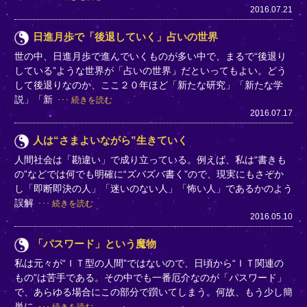
2016.07.21
日進月歩で「後退していく」占いの世界
世の中、日進月歩で進んでいくものが多い中で、まるで“後退り
している”ような世界が「占いの世界」だといってもよい。どう
して後退りなのか、ここ２０年ほど「新たな研究」「新たな学
説」「新
続きを読む
2016.07.17
人は“さまよいながら”生きていく
人間社会は「勘違い」で成り立っている。例えば、私は“書きも
の”などでは何でも明確に“ズバズバ書く”ので、現実にもさぞか
し「即断即決の人」「迷いのない人」「怖い人」であるかのよう
誤解
続きを読む
2016.05.10
「パスワード」という魔物
私は元々が“ＩＴ型の人間”ではないので、日頃から“ＩＴ関連の
もの”は苦手である。その中でも一番厄介なのが「パスワード」
で、あらゆる場合にこの部分で躓いてしまう。何故、もう少し簡
単に
続きを読む