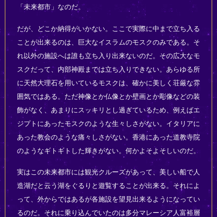
「未来都市」なのだ。
だが、どこか納得がいかない。ここで実際に中まで立ち入る
ことが出来るのは、巨大なイスラムのモスクのみである。そ
れ以外の施設へは誰も立ち入り出来ないのだ。その広大なモ
スクだって、内部神殿までは立ち入りできない。あらゆる所
に天然大理石を用いているモスクは、確かに美しく荘厳な雰
囲気ではある。ただ神像とか仏像とか壁画とか彫像などの装
飾がなく、あまりにスッキリとし過ぎているため、例えばエ
ジプトにあったモスクのような生々しさがない。イタリアに
あった教会のような痛々しさがない。香港にあった道教寺院
のようなギトギトした輝きがない。何かよそよそしいのだ。
実はこの未来都市には観光クルーズがあって、美しい船で人
造湖だと云う湖をぐるりと遊覧することが出来る。それによ
って、外からではあるが各施設を望見出来るようになってい
るのだ。それに乗り込んでいたのは多分マレーシア人富裕層