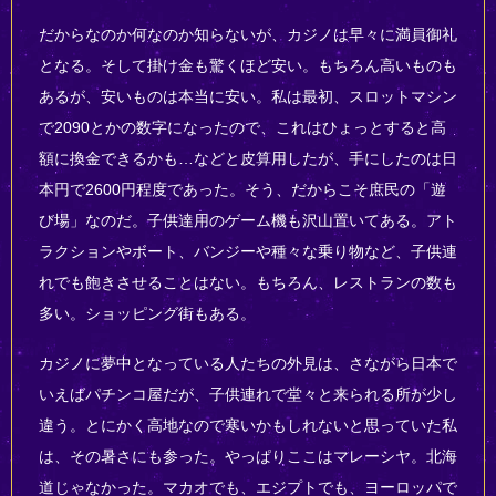
だからなのか何なのか知らないが、カジノは早々に満員御礼
となる。そして掛け金も驚くほど安い。もちろん高いものも
あるが、安いものは本当に安い。私は最初、スロットマシン
で2090とかの数字になったので、これはひょっとすると高
額に換金できるかも…などと皮算用したが、手にしたのは日
本円で2600円程度であった。そう、だからこそ庶民の「遊
び場」なのだ。子供達用のゲーム機も沢山置いてある。アト
ラクションやボート、バンジーや種々な乗り物など、子供連
れでも飽きさせることはない。もちろん、レストランの数も
多い。ショッピング街もある。
カジノに夢中となっている人たちの外見は、さながら日本で
いえばパチンコ屋だが、子供連れで堂々と来られる所が少し
違う。とにかく高地なので寒いかもしれないと思っていた私
は、その暑さにも参った。やっぱりここはマレーシヤ。北海
道じゃなかった。マカオでも、エジプトでも、ヨーロッパで