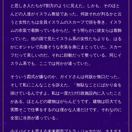
と思しき人たちが7割方のように見えた。しかも、そのほと
んどの人達がイスラム教徒であった。何故それが判るかと云
うと女性たちは全員イスラムのスカーフで頭を巻き、イスラ
ムの衣装で着飾っているからだ。そう明らかに彼女らは着飾
っていた。他の国で見たイスラム系の女性たちよりも、はる
かにオシャレで高価そうな衣装を身にまとっていた。スカー
フだって美しいのだ。それに顔貌だって整っている。同じイ
スラム系でも、ここでは何かが違っていた。
そういう図式が嫌なのか、ガイドさんは何故か無口だった。
そして私にこんなことを訴えた。「無駄なことにばかり金を
掛けているんですよ。私は一度だけ行政施設内に入ったこと
がある。ほとんどの建物はがらんどうです。建物は巨大でも
実際そこで仕事をするのは僅かな人達だけです。それなのに
全室に冷房が通っている」
小ドバイとも思える未来都市プトラ・ジャヤだが、さまざま