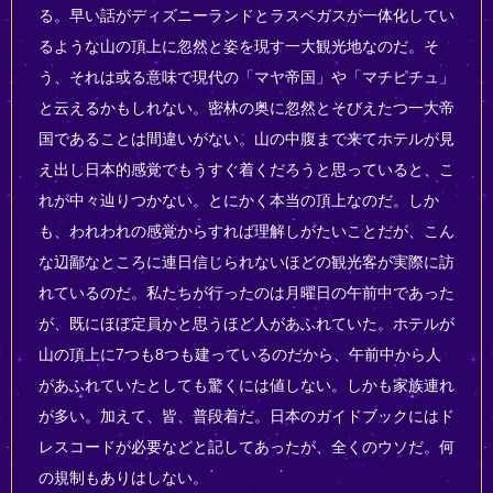
る。早い話がディズニーランドとラスベガスが一体化してい
るような山の頂上に忽然と姿を現す一大観光地なのだ。そ
う、それは或る意味で現代の「マヤ帝国」や「マチピチュ」
と云えるかもしれない。密林の奥に忽然とそびえたつ一大帝
国であることは間違いがない。山の中腹まで来てホテルが見
え出し日本的感覚でもうすぐ着くだろうと思っていると、こ
れが中々辿りつかない。とにかく本当の頂上なのだ。しか
も、われわれの感覚からすれば理解しがたいことだが、こん
な辺鄙なところに連日信じられないほどの観光客が実際に訪
れているのだ。私たちが行ったのは月曜日の午前中であった
が、既にほぼ定員かと思うほど人があふれていた。ホテルが
山の頂上に7つも8つも建っているのだから、午前中から人
があふれていたとしても驚くには値しない。しかも家族連れ
が多い。加えて、皆、普段着だ。日本のガイドブックにはド
レスコードが必要などと記してあったが、全くのウソだ。何
の規制もありはしない。