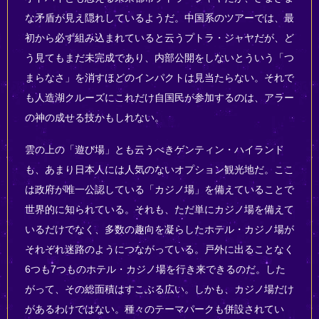
な矛盾が見え隠れしているようだ。中国系のツアーでは、最
初から必ず組み込まれていると云うプトラ・ジャヤだが、ど
う見てもまだ未完成であり、内部公開をしないとういう「つ
まらなさ」を消すほどのインパクトは見当たらない。それで
も人造湖クルーズにこれだけ自国民が参加するのは、アラー
の神の成せる技かもしれない。
雲の上の「遊び場」とも云うべきゲンティン・ハイランド
も、あまり日本人には人気のないオプション観光地だ。ここ
は政府が唯一公認している「カジノ場」を備えていることで
世界的に知られている。それも、ただ単にカジノ場を備えて
いるだけでなく、多数の趣向を凝らしたホテル・カジノ場が
それぞれ迷路のようにつながっている。戸外に出ることなく
6つも7つものホテル・カジノ場を行き来できるのだ。した
がって、その総面積はすこぶる広い。しかも、カジノ場だけ
があるわけではない。種々のテーマパークも併設されてい