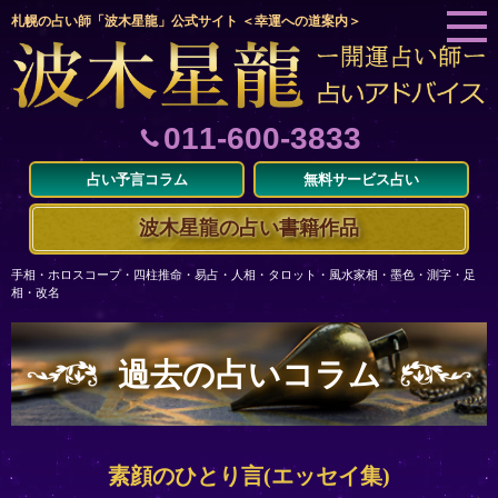
札幌の占い師「波木星龍」公式サイト ＜幸運への道案内＞
011-600-3833
占い予言コラム
無料サービス占い
波木星龍の占い書籍作品
手相・ホロスコープ・四柱推命・易占・人相・タロット・風水家相・墨色・測字・足
相・改名
過去の占いコラム
素顔のひとり言(エッセイ集)