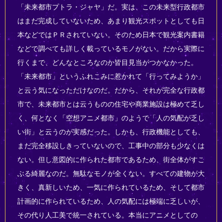
「未来都市プトラ・ジャヤ」だ。実は、この未来型行政都市
はまだ完成していないため、あまり観光スポットとしても日
本などではＰＲされていない。そのため日本で観光案内書籍
などで調べても詳しく載っているモノがない。だから実際に
行くまで、どんなところなのか皆目見当がつかなかった。
「未来都市」というふれこみに惹かれて「行ってみようか」
と云う気になっただけなのだ。だから、それが完全な行政都
市で、未来都市とは云うものの住宅や商業施設は極めて乏し
く、何となく「空想アニメ都市」のようで「人の気配が乏し
い街」と云うのが実感だった。しかも、行政機能としても、
まだ完全移設しきっていないので、工事中の部分も少なくは
ない。但し意図的に作られた都市であるため、街全体がすこ
ぶる綺麗なのだ。無駄なモノが全くない。すべての建物が大
きく、真新しいため、一気に作られているため、そして都市
計画的に作られているため、人の気配には極端に乏しいが、
その代り人工美で統一されている。本当にアニメとしての