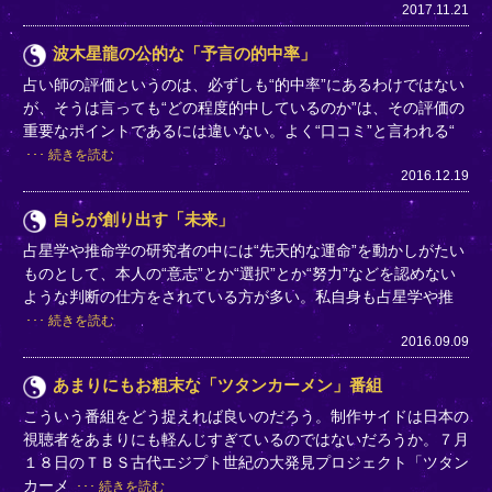
2017.11.21
波木星龍の公的な「予言の的中率」
占い師の評価というのは、必ずしも“的中率”にあるわけではない
が、そうは言っても“どの程度的中しているのか”は、その評価の
重要なポイントであるには違いない。よく“口コミ”と言われる“
続きを読む
2016.12.19
自らが創り出す「未来」
占星学や推命学の研究者の中には“先天的な運命”を動かしがたい
ものとして、本人の“意志”とか“選択”とか“努力”などを認めない
ような判断の仕方をされている方が多い。私自身も占星学や推
続きを読む
2016.09.09
あまりにもお粗末な「ツタンカーメン」番組
こういう番組をどう捉えれば良いのだろう。制作サイドは日本の
視聴者をあまりにも軽んじすぎているのではないだろうか。７月
１８日のＴＢＳ古代エジプト世紀の大発見プロジェクト「ツタン
カーメ
続きを読む