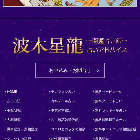
お申込み・お問合せ
HOME
テレフォン占い
無料サービス占い
占い方法
有料メール占い
無料タロット占い
手相研究
事業経営鑑定
無料ラッキー星占い
人相研究
占い原稿執筆依頼
無料即断鑑定ルーム
風水鑑定・家相鑑定
ココロとカラダの相談
無料ホロスコープ相性診断
タロットの秘密
相性婚期鑑定
書籍紹介