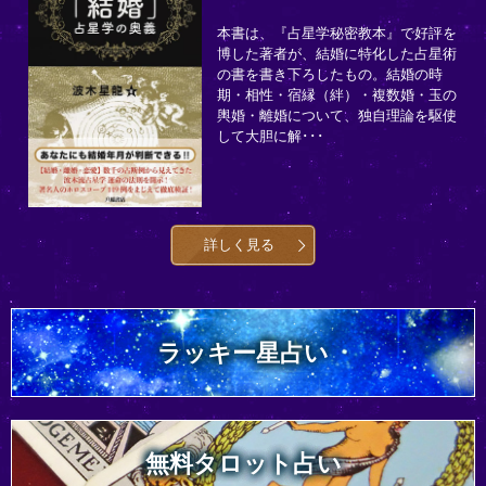
本書は、『占星学秘密教本』で好評を
博した著者が、結婚に特化した占星術
の書を書き下ろしたもの。結婚の時
期・相性・宿縁（絆）・複数婚・玉の
輿婚・離婚について、独自理論を駆使
して大胆に解･･･
詳しく見る
ラッキー星占い
無料タロット占い