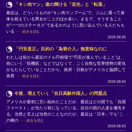
「キン肉マン」達の輝ける「栄光」と「転落」
最近は、どういうものか“キン肉マンブーム”で、ジムに通って身
体を鍛えている男女がことのほか多い。まるで、そうすること
が“一つのステータス”であるかのように思い込んでいる人たちも
いる
続きを読む
2026.08.05
「円安是正」目的の「為替介入」無意味なのに
わたしは前から最近のドル円相場で“円安が進んでいること”は、
俗にいう「投機筋」などではなくて、ごく自然な世界情勢の変化
がもたらしていることだから、政府・日銀がアメリカと協調して
為替
続きを読む
2026.08.04
今後、増えていく「在日高齢外国人」の問題点
アメリカが最初に言い始めたことだが、最近はどの国でも「自国
ファースト」が当たり前になっている。自分の国の人達を優先す
る。当然と言えば当然のことなのだが、最近は「日本」でも“こ
の種の
続きを読む
2026.08.03