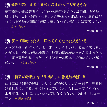
食料品税「１％→８％」戻すのって大変そうな
高市総理の正式表明で、どうやら来年4月からの2年間、食料品
税は８%→１%へ減税されることが決まった(⁉)ようだ。最近はだ
れでも食料品の価格が“異様に高くなっている”ことは実感してい
続きを読む
2026.08.02
戻って助かった人、戻って亡くなった人がいる
ときどき個々が持っている「運」というものを…改めて感じるこ
とがある。今回の熊本地震で、地震の揺れがいったん収まったの
ち、爆発事故が起こった「イオンモール熊本」で働いていた20
代の女
続きを読む
2026.08.01
「阿吽の呼吸」を「生成AI」に教え込めば…⁉
西洋には「阿吽の呼吸」というものがない。だから何でも理屈付
けをしようとする。そういう点でいうと、AIヒューマノイド(人
工知能ロボット)にちょっと似ていなくもない。つまり、ヒュー
マノ
続きを読む
2026.07.31