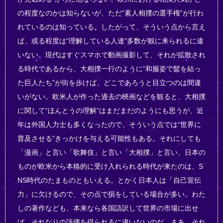
の程度なのかは知らないが、ただ“素人相撲の選手権”が行わ
れているのは知っている。したがって、そういう点から言え
ば、或る程度は“理解している人達”多数が観に来られるに違
いない。現代はすぐスマホで動画撮影して、それが拡散され
る時代であるから、大相撲一行のように“和服姿で髷を結っ
た巨人たち”が街を歩けば、どこであろうと目立つのは間違
いがない。欧米人が作った過去の映画などを観ると、大相撲
に関して“ほんとうの理解”はまだまだのようにも思うが、近
年は外国人力士も多くなったので、そういう点では“世界に
普及させる”きっかけを与える可能性もある。それにしても
「漫画」と言い「歌舞伎」と言い「大相撲」と言い、日本の
ものが欧米から本格的に受け入れられる時代が来たのは、S
NS時代のたまものともいえる。とかく日本人は「自己宣伝
力」に欠けるので、その点で損をしている場合が多い。わた
しの著作なども、本来なら各国語訳して世界の市場に出せ
ば、それなりの評価を得られるに違いないのだ。まあ、それ