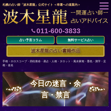
札幌の占い師「波木星龍」公式サイト ＜幸運への道案内＞
011-600-3833
占い予言コラム
無料サービス占い
波木星龍の占い書籍作品
手相・ホロスコープ・四柱推命・易占・人相・タロット・風水家相・墨色・測字・足
相・改名
今日の迷言・余
言・禁言