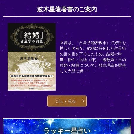
波木星龍著書のご案内
本書は、『占星学秘密教本』で好評を
博した著者が、結婚に特化した占星術
の書を書き下ろしたもの。結婚の時
期・相性・宿縁（絆）・複数婚・玉の
輿婚・離婚について、独自理論を駆使
して大胆に解･･･
詳しく見る
ラッキー星占い