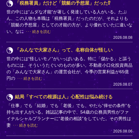
「税務署員」だけど「競艇の予想屋」だった⁉
世の中には“ムダな才能”が著しく発達している人がいる。たぶ
ん、この人物も本職は「税務署員」だったのだが、それよりも
「競艇の予想屋」としての才能の方が、より優れていたに違いな
い。なに
続きを読む
2026.08.08
「みんなで大家さん」って、名称自体が怪しい
世の中には“怪しいモノ”がいっぱいある。特に「儲かる」と謳う
ものには、そういうたぐいのものが多い。不動産小口化投資商品
の「みんなで大家さん」の運営会社が、今季の営業利益が65億
円の
続きを読む
2026.08.07
結局「すべての根源は人」心配性は悩み続ける
「仕事」でも「結婚」でも「老後」でも、やたら“倖せの条件”を
持ち出す人がいる。雑誌記事の中で、54歳の公務員男性がファ
イナルシャルプランナーに“老後の相談”をしていた。その男性は
妻
続きを読む
2026.08.06