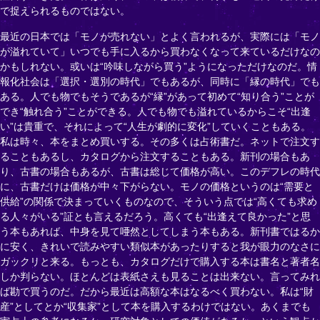
で捉えられるものではない。
最近の日本では「モノが売れない」とよく言われるが、実際には「モノ
が溢れていて」いつでも手に入るから買わなくなって来ているだけなの
かもしれない。或いは“吟味しながら買う”ようになっただけなのだ。情
報化社会は「選択・選別の時代」でもあるが、同時に「縁の時代」でも
ある。人でも物でもそうであるが“縁”があって初めて“知り合う”ことが
でき“触れ合う”ことができる。人でも物でも溢れているからこそ“出逢
い”は貴重で、それによって“人生が劇的に変化”していくこともある。
私は時々、本をまとめ買いする。その多くは占術書だ。ネットで注文す
ることもあるし、カタログから注文することもある。新刊の場合もあ
り、古書の場合もあるが、古書は総じて価格が高い。このデフレの時代
に、古書だけは価格が中々下がらない。モノの価格というのは“需要と
供給”の関係で決まっていくものなので、そういう点では“高くても求め
る人々がいる”証とも言えるだろう。高くても“出逢えて良かった”と思
う本もあれば、中身を見て唖然としてしまう本もある。新刊書ではるか
に安く、きれいで読みやすい類似本があったりすると我が眼力のなさに
ガックリと来る。もっとも、カタログだけで購入する本は書名と著者名
しか判らない。ほとんどは表紙さえも見ることは出来ない。言ってみれ
ば勘で買うのだ。だから最近は高額な本はなるべく買わない。私は“財
産”としてとか“収集家”として本を購入するわけではない。あくまでも