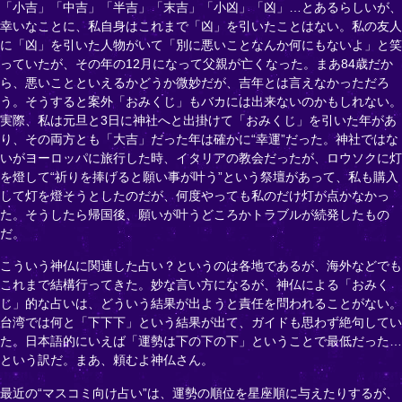
「小吉」「中吉」「半吉」「末吉」「小凶」「凶」…とあるらしいが、
幸いなことに、私自身はこれまで「凶」を引いたことはない。私の友人
に「凶」を引いた人物がいて「別に悪いことなんか何にもないよ」と笑
っていたが、その年の12月になって父親が亡くなった。まあ84歳だか
ら、悪いことといえるかどうか微妙だが、吉年とは言えなかっただろ
う。そうすると案外「おみくじ」もバカには出来ないのかもしれない。
実際、私は元旦と3日に神社へと出掛けて「おみくじ」を引いた年があ
り、その両方とも「大吉」だった年は確かに“幸運”だった。神社ではな
いがヨーロッパに旅行した時、イタリアの教会だったが、ロウソクに灯
を燈して“祈りを捧げると願い事が叶う”という祭壇があって、私も購入
して灯を燈そうとしたのだが、何度やっても私のだけ灯が点かなかっ
た。そうしたら帰国後、願いが叶うどころかトラブルが続発したもの
だ。
こういう神仏に関連した占い？というのは各地であるが、海外などでも
これまで結構行ってきた。妙な言い方になるが、神仏による「おみく
じ」的な占いは、どういう結果が出ようと責任を問われることがない。
台湾では何と「下下下」という結果が出て、ガイドも思わず絶句してい
た。日本語的にいえば「運勢は下の下の下」ということで最低だった…
という訳だ。まあ、頼むよ神仏さん。
最近の“マスコミ向け占い”は、運勢の順位を星座順に与えたりするが、