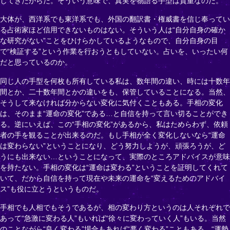
してきたからだ。そういう意味で、真実を物語る手型は貴重なのだ。
大体が、西洋系でも東洋系でも、外国の翻訳書・権威書を信じ奉ってい
る占術家ほど信用できないものはない。そういう人は“自分自身の確か
な研究がない”ことをひけらかしているようなもので、自分自身の目
で“検証する”という作業を行おうともしていない。占いを、いったい何
だと思っているのか。
同じ人の手型を何枚も所有している私は、数年間の違い、時には十数年
間とか、二十数年間とかの違いをも、保管していることになる。当然、
そうして来なければ分からない変化に気付くこともある。手相の変化
は、そのまま“運命の変化”である…と自信を持って言い切ることができ
る。逆にいえば、この“手相の変化”があるから、私はためらわず、依頼
者の手を観ることが出来るのだ。もし手相が全く変化しないなら“運命
は変わらない”ということになり、どう努力しようが、頑張ろうが、ど
うにも出来ない…ということになって、実際のところアドバイスが意味
を持たない。手相の変化は“運命は変わる”ということを証明してくれて
いて、だから自信を持って現在や未来の運命を“変えるためのアドバイ
ス”も役に立とうというものだ。
手相でも人相でもそうであるが、相の変わり方というのは人それぞれで
あって“急激に変わる人”もいれば“徐々に変わっていく人”もいる。当然
のことながら“良く変わる”場合もあれば“悪く変わる”こともある。“運勢