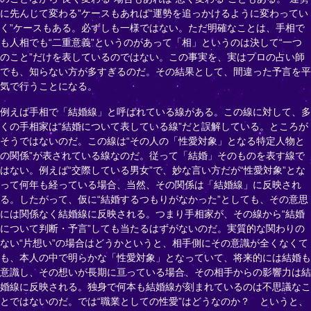
に先んじて変わる”ケースもあれば“運勢を追っかけるように変わってい
く”ケースもある。必ずしも一様ではない。ただ明確なことは、手相で
も人相でも“二重意義”というのがあって「相」というのは決して“一つ
のこと”だけを表しているのではない。この事実を、実はプロの占い師
でも、知らない方が多すぎるのだ。その結果として、間違った予言を平
気で行うことになる。
例えば手相で「結婚線」と呼ばれている線がある。この線に対して、多
くの手相家は“結婚について表している線”だと誤解している。ところが
そうではないのだ。この線は“その人の「性愛対象」となる特定人物と
の関係”が表されている線なのだ。従って「結婚」そのものを表す線で
はない。例えば“交際している男女”で、妙な言い方だが“性愛対象”とな
って何年も経っている場合、当然、その関係は「結婚線」に反映され
る。したがって、仮に“結婚するつもりがなかった”としても、その意思
には関係なく結婚線に反映される。つまり手相家が、その線から“結婚
について判断・予言”しても当たるはずがないのだ。実質的な関わりの
ない“片想い”の場合はどうかというと、相手側にその意識が全くなくて
も、本人の中で明らかな「性愛対象」となっていて、将来的には結婚も
意識し、その想いが長期に亘っている場合、その相手からの影響力は結
婚線に反映される。独身で何本も結婚線が刻まれているのは不思議なこ
とではないのだ。では“職業としての性愛”はどうなのか？ というと、