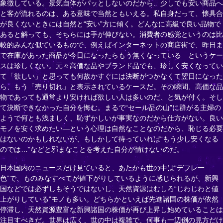
象徴している。景気自体がパッとしないのだから、少しでも安い商品へ
と客が流れるのは、ある意味で当然ともいえる。私自身だって、懐具合
が良くないときには自然と“安い”方に傾く。どんなに高級で良い品物で
あると解っても、そちらには手が伸びない。消費者の感覚というのは比
較的みんな似ているもので、例えばインターネットの商店街で、昨日ま
で在庫があった商品が今日になったらもう無くなっている―というケー
スは珍しくない。元々高価な品やブランド品でも、珍しく安くなってい
て「欲しい」と思っても何故かすぐには決断がつかなくて翌日になった
ら、もう「売り切れ」と表示されているケースだ。その瞬間、高価な品
物であっても通常より安ければ欲しい人は多いのだ、と気が付く。そし
て決断できなかった自分を悔む。まるで“セール品の山”に群がる主婦の
ようで何とも浅ましく、恥ずかしいが事実なのだから仕方がない。良い
モノを安く求めたい―という心理は自然なことなのだから、恥じる必要
はないのかもしれないが、もしかして待っていれば“もう少し安くなる
のでは…”などと邪まなことを考えた自分が情けないのだ。
日本国内のニュースだけ見ていると、あたかも世の中は“デフレ一
色”で、ものみなすべてが値下がりしているように感じられるが、新興
国などでは必ずしもそうではないし、天然資源はむしろ“じわじわと値
上がりしている”モノも多い。どちらかといえば先進諸国の株価が依然
停滞し、天然資源豊富な新興諸国の株価が再び上昇し始めていることは
注目すべきだ。世界は広く、世の中は複雑で、何事も一辺倒の見方だけ