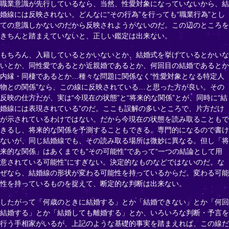
職業意識が先行しているなら、当然、性愛対象になっていないから、結
婚線には反映されない。どんなに“その行為”を行っても“職業行為”とし
ての意識しかないのだから反映されようがないのだ。この辺のところを
きちんと踏まえていないと、正しい鑑定は出来ない。
もちろん、入籍しているとかいないとか、結婚式を挙げているとかいな
いとか、同性愛であるとか近親婚であるとか、何回目の結婚であるとか
内縁・同棲であるとか…種々な問題に関係なく“性愛対象となる特定人
物との関係”なら、この線に反映されている…と思った方が良い。その
反映の仕方だが、実は“今現在の状態”と“将来的な関係”とが、同時に“結
婚線には表現されている”のだ。ここも誤解の多いところで、片方だけ
が示されているわけではない。だから今現在の状態を読み取ることもで
きるし、将来的な関係を予測することもできる。専門的になるので書け
ないが、同じ結婚線でも、その読み取る場所は微妙に異なる。但し「将
来的な関係」はあくまでも“その可能性”であって“一つの結論として用
意されている可能性”にすぎない。決定的なものなどではないのだ。な
ぜなら、結婚線の形状が変わる可能性を持っているからだ。変わる可能
性を持っているものを捉えて、断定的な判断は出来ない。
したがって「何歳のときに結婚する」とか「結婚できない」とか「何回
結婚する」とか「結婚しても離婚する」とか、いろいろな判断・予言を
行う手相家がいるが、上記のような基礎的事実を踏まえれば、この線だ