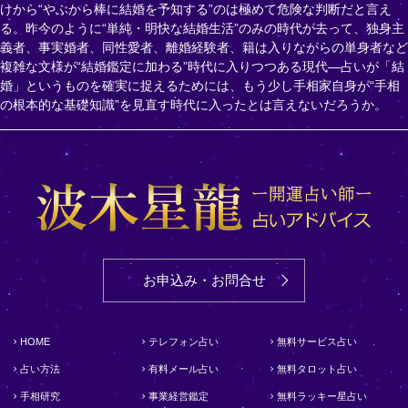
けから“やぶから棒に結婚を予知する”のは極めて危険な判断だと言え
る。昨今のように“単純・明快な結婚生活”のみの時代が去って、独身主
義者、事実婚者、同性愛者、離婚経験者、籍は入りながらの単身者など
複雑な文様が“結婚鑑定に加わる”時代に入りつつある現代―占いが「結
婚」というものを確実に捉えるためには、もう少し手相家自身が“手相
の根本的な基礎知識”を見直す時代に入ったとは言えないだろうか。
お申込み・お問合せ
HOME
テレフォン占い
無料サービス占い
占い方法
有料メール占い
無料タロット占い
手相研究
事業経営鑑定
無料ラッキー星占い