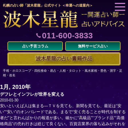
札幌の占い師「波木星龍」公式サイト ＜幸運への道案内＞
011-600-3833
占い予言コラム
無料サービス占い
波木星龍の占い書籍作品
手相・ホロスコープ・四柱推命・易占・人相・タロット・風水家相・墨色・測字・足
相・改名
1月, 2010年
デフレとインフレが世界を変える
2010-01-30
安いといえば人は集まる―ＴＶを見ても、新聞を見ても、最近は“安
い”“安い”のオンパレードである。まるで“安く売ることが時代を制する
者だ”と言わんばかりの報道が多い。確かに“高級品”“ブランド品”“高価
格商品”の売れ行きは総じて良くない。百貨店業界の落ち込みがそれを