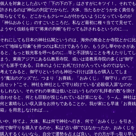
個人を対象とした占いで「下の下の下」はさすがにキツイ！。それでも
許されるのは“神仏の判定”だからだ。大体、当たるかどうか全く責任を
取らなくても、どこからもクレームが付かないようになっているのが
「神仏おみくじ」のすごいところだ。私など最初に種々当てて見せて、
ようやく信頼を得て“将来の判断”を行っても許されるというのに…。
それにしても日本の神社仏閣というのは、海外の教会とか寺院とかに比
べて“地味な印象”を持つのは私だけであろうか。もう少し華やかさがあ
ると、もっと観光客を呼べるのに…等と不謹慎なことを考えたりしてし
まう。東南アジアにある仏教系寺院、或いは道教系寺院の多くは“御守
り”も派手である。日本のように“お札”だけが入っているのではない。
考えてみると、御守りというのも神社へ行けば誰もが購入してしま
う“魔法のグッズ”だ。つまり「お賽銭」「おみくじ」「御守り」の“三
点セット”こそ、神社を神社として守り続けている“必殺収入源”なのか
もしれない。それぞれの単価は低いとはいうものの“礼拝者の数”を掛け
合わせると、何とも巨額が投じられている計算になる。う～ん、神社は
何と素晴らしい収入源をお持ちであることか。我が家にも早速「お賽銭
箱」を用意しなければ…。
いや、待てよ。大体、私は何で神社へ行き、何で「おみくじ」を引き、
何で御守りを購入するのか。私は“占い師”ではなかったか。おみくじを
購入するくらいなら、自分で運勢を占えば良い。その方が手っ取り早い