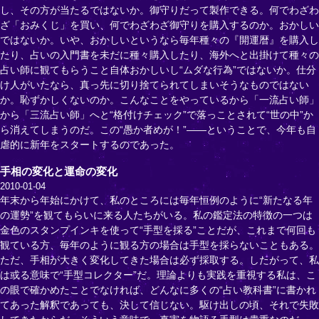
し、その方が当たるではないか。御守りだって製作できる。何でわざわ
ざ「おみくじ」を買い、何でわざわざ御守りを購入するのか。おかしい
ではないか。いや、おかしいというなら毎年種々の『開運暦』を購入し
たり、占いの入門書を未だに種々購入したり、海外へと出掛けて種々の
占い師に観てもらうこと自体おかしいし“ムダな行為”ではないか。仕分
け人がいたなら、真っ先に切り捨てられてしまいそうなものではない
か。恥ずかしくないのか。こんなことをやっているから「一流占い師」
から「三流占い師」へと“格付けチェック”で落っことされて“世の中”か
ら消えてしまうのだ。この“愚か者めが！”――ということで、今年も自
虐的に新年をスタートするのであった。
手相の変化と運命の変化
2010-01-04
年末から年始にかけて、私のところには毎年恒例のように“新たなる年
の運勢”を観てもらいに来る人たちがいる。私の鑑定法の特徴の一つは
金色のスタンプインキを使って“手型を採る”ことだが、これまで何回も
観ている方、毎年のように観る方の場合は手型を採らないこともある。
ただ、手相が大きく変化してきた場合は必ず採取する。したがって、私
は或る意味で“手型コレクター”だ。理論よりも実践を重視する私は、こ
の眼で確かめたことでなければ、どんなに多くの“占い教科書”に書かれ
てあった解釈であっても、決して信じない。駆け出しの頃、それで失敗