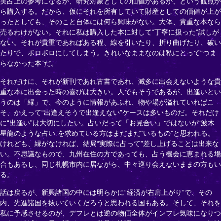
実占上の参考になるか、研究対象としての価値があるか、という観点か
ら購入する。だから、仮にそれを所有していて財産としての価値が上が
ったとしても、そのこと自体には何ら興味がない。大体、貴重な本なら
売るわけがない。それに私は購入した本に対して“丁寧に扱った”試しが
ない。それが貴重であればある程、線を引いたり、折り曲げたり、破い
たりで、ボロボロにしてしまう。きれいなままなのは私にとって“つま
らなかった本”だ。
それだけに、それが新刊であれ古書であれ、滅多に出会えないような貴
重な本に出会った時の喜びは大きい。人でもそうであるが、出逢いとい
うのは「縁」で、今のように情報があふれ、物や場が溢れていればこ
そ、かえって“出逢えそうで出逢えない”ケースは多いものだ。それだけ
に“出逢い”は大切にしたい。占いだって「お見合い」ではないが“波木
星龍のような占い”を求めている方はまだまだ“いるもの”と思われる。
けれども、縁がなければ、結局“実際に占って”差し上げることは出来な
い。不思議なもので、九州在住の方であっても、占う機会に恵まれる場
合もあるし、同じ札幌市内に居ながら、中々巡り会えないままの方もい
る。
話は戻るが、新興諸国の中には明らかに“経済が右肩上がり”で、その
内、先進諸国を抜いていくだろうと思われる国もある。そして、それを
私に予感させるのが、デフレとは逆の物価全体がインフレ気味になりつ