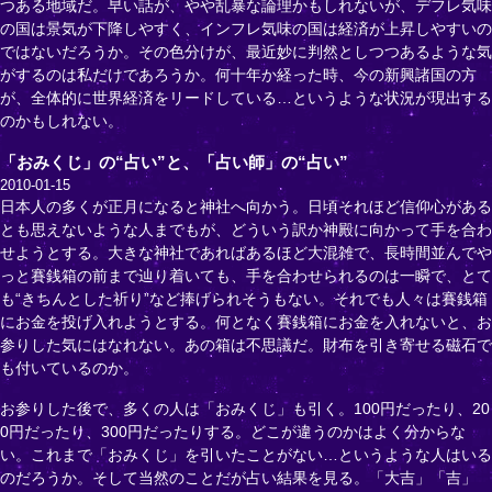
つある地域だ。早い話が、やや乱暴な論理かもしれないが、デフレ気味
の国は景気が下降しやすく、インフレ気味の国は経済が上昇しやすいの
ではないだろうか。その色分けが、最近妙に判然としつつあるような気
がするのは私だけであろうか。何十年か経った時、今の新興諸国の方
が、全体的に世界経済をリードしている…というような状況が現出する
のかもしれない。
「おみくじ」の“占い”と、「占い師」の“占い”
2010-01-15
日本人の多くが正月になると神社へ向かう。日頃それほど信仰心がある
とも思えないような人までもが、どういう訳か神殿に向かって手を合わ
せようとする。大きな神社であればあるほど大混雑で、長時間並んでや
っと賽銭箱の前まで辿り着いても、手を合わせられるのは一瞬で、とて
も“きちんとした祈り”など捧げられそうもない。それでも人々は賽銭箱
にお金を投げ入れようとする。何となく賽銭箱にお金を入れないと、お
参りした気にはなれない。あの箱は不思議だ。財布を引き寄せる磁石で
も付いているのか。
お参りした後で、多くの人は「おみくじ」も引く。100円だったり、20
0円だったり、300円だったりする。どこが違うのかはよく分からな
い。これまで「おみくじ」を引いたことがない…というような人はいる
のだろうか。そして当然のことだが占い結果を見る。「大吉」「吉」