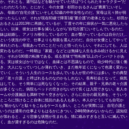
か。それとも、週刊誌などを騒がせていた頃は“つくられたキャラクター”だ
ったのだろうか。とにかく、今の女優・杉田かおるさんは“農業”にいそし
み、母親の“自宅介護”にいそしむ52歳の中年女性なのだ。実母は元々肺が弱
かったらしいが、それが現在83歳で障害1級“要介護”の老体となった。杉田か
おるさんは2013年に再婚しているが、丁度その年に病状が一気に悪化したら
しい。以来、彼女は仕事を減らしながら“自宅介護”にいそしんでいるのだ。
妹は結婚し、アメリカ移住しているので、血が繋がっているのは自分だけ…
という状況の中で、仕事よりも母親を選んだのだ。自分が女優としてやって
来れたのも、母親あってのことだったと悟ったらしい。それにしても、人は
変わるものだ。一時期は「家庭」などとは無縁な人生を歩み続けるかに見え
た。それが180度の転換である。或る意味で“性転換”以上のインパクトがあ
る。実は彼女ばかりではなく、血縁とは不思議なもので、幼少時代に強く働
き、大人になっていつしか薄れていき、また晩年近くになって色濃く変わっ
ていく…そういう人生のコースを歩んでいる人が世の中には多い。その典型
が「老々介護」と呼ばれるものなのかもしれない。長寿社会となって、病気
はしても、そう簡単には死ななくなった。その結果、親子・兄弟の老々介護
が多くなった。病院もベッドの空きがないので長くは入院できない。老人ホ
ームや介護施設も満杯で中々空きがない。さらに自分の親兄弟を、そういう
ところに預けること自体に抵抗のある人も多い。本人がどうしても自宅か
ら“動かない”と駄々をこねるケースも多い。ところが実際には、自宅介護と
いうのは通常の仕事よりもはるかにきつい。24時間休めないからだ。認知症
が加わると、より悲惨な状態が生まれる。情に絡みすぎると互いに滅んでい
く。血が濃すぎるのは危険なのだ。