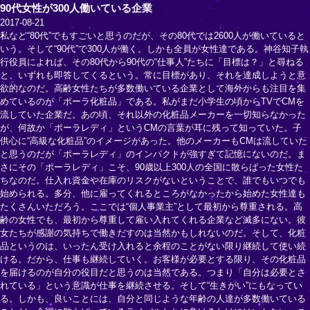
90代女性が300人働いている企業
2017-08-21
私など“80代”でもすごいと思うのだが、その80代では2600人が働いていると
いう。そして“90代”で300人が働く。しかも全員が女性達である。神谷知子執
行役員によれば、その80代から90代の“仕事人”たちに「目標は？」と尋ねる
と、いずれも即答してくるという。常に目標があり、それを達成しようと意
欲的なのだ。高齢女性たちが多数働いている企業として海外からも注目を集
めているのが「ポーラ化粧品」である。私がまだ小学生の頃からTVでCMを
流していた企業だ。あの頃、それ以外の化粧品メーカーを一切知らなかった
が、何故か「ポーラレディ」というCMの言葉が耳に残って知っていた。子
供心に“高級な化粧品”のイメージがあった。他のメーカーもCMは流していた
と思うのだが「ポーラレディ」のインパクトが強すぎて記憶にないのだ。ま
さにその「ポーラレディ」こそ、90歳以上300人の全国に散らばった女性た
ちなのだ。仕入れ資金や在庫のリスクがないということで、誰でもいつでも
始められる。多分、他に雇ってくれるところがなかったから始めた女性達も
たくさんいただろう。ここでは“個人事業主”として最初から尊重される。高
齢の女性でも、最初から尊重して雇い入れてくれる企業など滅多にない。彼
女たちが感謝の気持ちで働きだすのは当然かもしれないのだ。そして、化粧
品というのは、いったん受け入れると余程のことがない限り継続して使い続
ける。だから、仕事も継続していく。お客様が必要とする限り、その化粧品
を届けるのが自分の役目だと思うのは当然である。つまり「自分は必要とさ
れている」という意識が仕事を継続させる。そして“生きがい”にもなってい
る。しかも、良いことには、自分と同じような年齢の人達が多数働いている