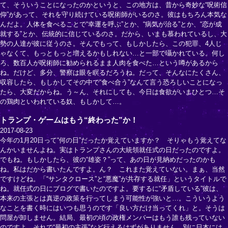
て、そういうことになったのかというと、この地方は、昔から奇妙な“呪術信
仰”があって、それを守り続けている呪術師がいるのさ。彼はもちろん本気な
んだよ。人体を食べることで“幸運を呼ぶ”とか、“病気が治る”とか、“恋が成
就する”とか、伝統的に信じているのさ。だから、いまも慕われているし、大
勢の人達が彼に従うのさ。そんでもって、もしかしたら、この犯罪、4人じ
ゃなくて、もっともっと増えるかもしれない…と一部で囁かれている。何し
ろ、数百人が呪術師に勧められるまま人肉を食べた…という噂があるから
ね。だけど、多分、警察は眼を瞑るだろうね。だって、そんなにたくさん、
収容したら、もしかしてその中で“食べ合う”なんて言う恐ろしいことになっ
たら、大変だからね。う～ん、それにしても、今日は食欲がいまひとつ…そ
の鶏肉といわれている奴、もしかして…。
トランプ・ゲームはもう“終わった”か！
2017-08-23
今年の1月20日って“何の日”だったか覚えていますか？ そりゃもう覚えてな
んかいませんよね。実はトランプさんの大統領就任式の日だったのですよ。
でもね。もしかしたら、彼の“雄姿？”って、あの日が見納めだったのかも
ね。私はだから書いたんですよ。ん？ これまた覚えていない。まぁ、当然
ですけどね。「“サンタクロース”と“悪魔”が共存する就任」というタイトルで
ね。就任式の日にブログで書いたのですよ。要するに“矛盾している”彼は、
本来の主張とは真逆の政策を行ってしまう可能性が強いと…。こういうよう
なことを書く時にはいつも思うのです「良い方だけ当ってくれ」と。そうは
問屋が卸しません。結局、最初の頃の政権メンバーはもう誰も残っていない
のですよ。それで“最初の主張”など行えるはずがありません。別に日本には