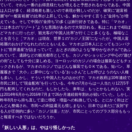
ていて、それら一番のお得意様たちが増えると予想されるからである。中国
は人口が多く、経済格差も激しいので表現が難しいのだが、確実に“超富裕
層”や“一般富裕層”の比率が上昇している。解かりやすく言うと“金持ち”が増
えている。そして中国の“金持ち”の多くは旅行好きである。特に「マカオ」
には本土の“リゾート”ような意識があるので大挙訪れる。私はこれまで4回ほ
どマカオに行ったが、観光客の“中国人比率”が行くごと多くなる。極端なこ
とを言うと「マカオ」は現在、世界１の“カジノ王国”になったが、中国人富
裕層のおかげでなれたのだともいえる。マカオは日本人にとってもコンパク
トに“世界遺産”が詰まっていて、おとぎの国のような“華やかなホテル”であふ
れていて、遺跡などの観光都市としても、カジノやショッピング中心の“遊び
の街”としても十分に楽しめる。ヨーロッパのカジノの場合は服装などもチェ
ックされるが、マカオのカジノではどんな服装でもＯＫである。短パン、草
履履きで「大小」に夢中になっている“おっさん”としか呼びようのない人種
も多い。しかし、そういう中国人たちのおかげで、マカオ政府は10年連続で
市民に対して“現金配布”を行っている。今年の7月からは一人当たり12万5千
円も配布してくれるのだ。もしかしたら、来年は、もっとかもしれない。実
は2014年6月から2016年7月まで26か月連続前年割れが続いていた。しかし、
昨年8月から持ち直して逆に増収・増益への転換している。とにかく街はど
んどん整備され、市民への利益還元も惜しまない。日本では未だに“反対”す
る人が圧倒的に多い「カジノ法案」だが、市民にとってのプラス部分ももっ
と報道すべきではないだろうか。
「妖しい人形」は、やはり怪しかった