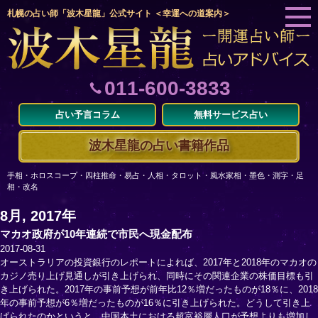
札幌の占い師「波木星龍」公式サイト ＜幸運への道案内＞
011-600-3833
占い予言コラム
無料サービス占い
波木星龍の占い書籍作品
手相・ホロスコープ・四柱推命・易占・人相・タロット・風水家相・墨色・測字・足
相・改名
8月, 2017年
マカオ政府が10年連続で市民へ現金配布
2017-08-31
オーストラリアの投資銀行のレポートによれば、2017年と2018年のマカオの
カジノ売り上げ見通しが引き上げられ、同時にその関連企業の株価目標も引
き上げられた。2017年の事前予想が前年比12％増だったものが18％に、2018
年の事前予想が6％増だったものが16％に引き上げられた。どうして引き上
げられたのかというと、中国本土における超富裕層人口が予想よりも増加し