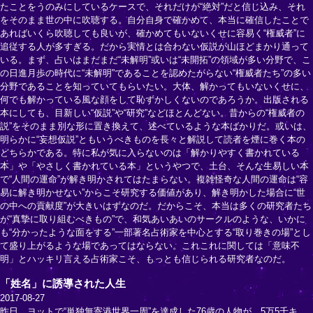
たことをうのみにしているケースで、それだけが“絶対”だと信じ込み、それ
をそのまま世の中に吹聴する。自分自身で確かめて、本当に確信したことで
あればいくら吹聴しても良いが、確かめてもいないくせに容易く“権威者”に
追従する人が多すぎる。だから実情とは合わない仮説が山ほどまかり通って
いる。まず、占いはまだまだ“未解明”或いは“未開拓”の領域が多い分野で、こ
の日進月歩の時代に“未解明”であることを認めたがらない“権威者たち”の多い
分野であることを知っていてもらいたい。大体、解かってもいないくせに、
何でも解かっている風な顔をして恥ずかしくないのであろうか。出版される
本にしても、目新しい“仮説”や“研究”などほとんどない。昔からの“権威者の
説”をそのまま別な形に置き換えて、述べているような本ばかりだ。或いは、
明らかに“妄想仮説”ともいうべきものを長々と解説して読者を煙に巻く本の
どちらかである。特に私が気に入らないのは「解かりやすく書かれている
本」や「やさしく書かれている本」というやつで、土台、そんな生易しい本
で“人間の運命”が解き明かされてはたまらない。複雑怪奇な人間の運命は“容
易に解き明かせない”からこそ研究する価値があり、解き明かした場合に“世
の中への貢献度”が大きいはずなのだ。だからこそ、本当は多くの研究者たち
が“真摯に取り組むべきもの”で、和気あいあいのサークルのような、いかに
も“分かったような面をする”一部著名占術家を中心とする“取り巻きの場”とし
て盛り上がるような場であってはならない。これこれに関しては「意味不
明」とハッキリ言える占術家こそ、もっとも信じられる研究者なのだ。
「姓名」に誘導された人生
2017-08-27
昨日、ヨットで“単独無寄港世界一周”を達成した76歳の人物が、5万5千キ