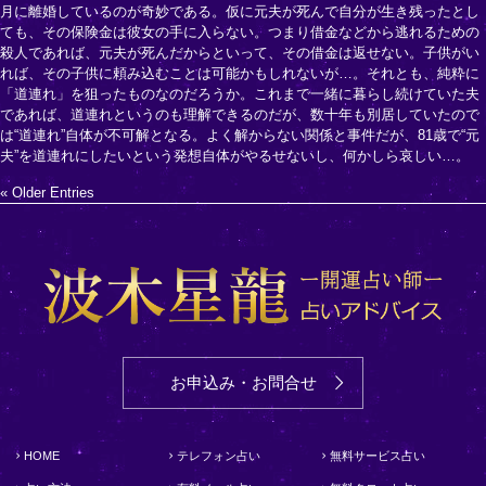
月に離婚しているのが奇妙である。仮に元夫が死んで自分が生き残ったとし
ても、その保険金は彼女の手に入らない。つまり借金などから逃れるための
殺人であれば、元夫が死んだからといって、その借金は返せない。子供がい
れば、その子供に頼み込むことは可能かもしれないが…。それとも、純粋に
「道連れ」を狙ったものなのだろうか。これまで一緒に暮らし続けていた夫
であれば、道連れというのも理解できるのだが、数十年も別居していたので
は“道連れ”自体が不可解となる。よく解からない関係と事件だが、81歳で“元
夫”を道連れにしたいという発想自体がやるせないし、何かしら哀しい…。
« Older Entries
お申込み・お問合せ
HOME
テレフォン占い
無料サービス占い