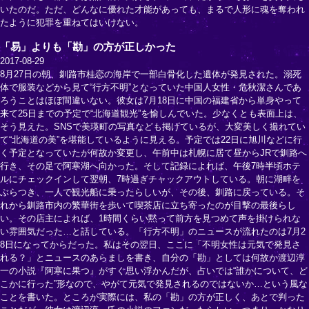
いたのだ。ただ、どんなに優れた才能があっても、まるで人形に魂を奪われ
たように犯罪を重ねてはいけない。
「易」よりも「勘」の方が正しかった
2017-08-29
8月27日の朝、釧路市桂恋の海岸で一部白骨化した遺体が発見された。溺死
体で服装などから見て“行方不明”となっていた中国人女性・危秋潔さんであ
ろうことはほぼ間違いない。彼女は7月18日に中国の福建省から単身やって
来て25日までの予定で“北海道観光”を愉しんでいた。少なくとも表面上は、
そう見えた。SNSで美瑛町の写真なども掲げているが、大変美しく撮れてい
て“北海道の美”を堪能しているように見える。予定では22日に旭川などに行
く予定となっていたが何故か変更し、午前中は札幌に居て昼からJRで釧路へ
行き、その足で阿寒湖へ向かった。そして記録によれば、午後7時半頃ホテ
ルにチェックインして翌朝、7時過ぎチャックアウトしている。朝に湖畔を
ぶらつき、一人で観光船に乗ったらしいが、その後、釧路に戻っている。そ
れから釧路市内の繁華街を歩いて喫茶店に立ち寄ったのが目撃の最後らし
い。その店主によれば、1時間くらい黙って前方を見つめて声を掛けられな
い雰囲気だった…と話している。「行方不明」のニュースが流れたのは7月2
8日になってからだった。私はその翌日、ここに「不明女性は元気で発見さ
れる？」とニュースのあらましを書き、自分の「勘」としては何故か渡辺淳
一の小説『阿寒に果つ』がすぐ思い浮かんだが、占いでは“誰かについて、ど
こかに行った”形なので、やがて元気で発見されるのではないか…という風な
ことを書いた。ところが実際には、私の「勘」の方が正しく、あとで判った