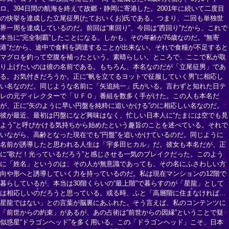
ロ、394日間の航海を終えて故郷・静岡に寄港した。2001年に続いて二度目
の快挙を達成した立尾征男(たておいくお)氏である。つまり、二回も単独世
界一周を達成しているのだ。前回は“東回り”、今回は“西回り”だから、これで
本当に“完全制覇”したことになる。しかも、その年齢が76歳なのだ。“無寄
港”だから、途中で食料を調達することが出来ない。それで食糧が不足すると
マグロを釣って空腹を補ったという。素晴らしい。ところで、ここで私が取
り上げたいのは彼の名前である。もちろん、本名なのだが「立尾征男」であ
る。お気付きだろうか。正に“帆を立てるヨットで征服していく男”に相応し
い名なのだ。同じような名前に「矢追純一」氏がいる。言わずと知れた日テ
レの元ディレクターで「ＵＦＯ」番組を数多く手がけた。この人も本名だ
が、正に“矢のように早い円盤を純粋に追いかける”のに相応しい名なのだ。
彼が最近、最初は円盤になど興味はなく、忙しい日本人に“たまには空でも見
よう”と呼びかける気持ちから始めたという趣旨のことを述べている。それで
いながら、高齢となった現在でも“円盤”を追いかけているのだ。同じように
名前が誘導したと思われる人生は「宇多田ヒカル」だ。彼女も本名だが、正
に“歌だ！光っているだろう”と感じさせる一気のブレイクだった。このよう
に「姓名」というのは、その人が無意識であっても、その名にふさわしい方
向や形へと誘導していく力を持っているのだ。私は現在マンションの12階で
暮らしているが、本当は30階くらいの“最上階”で暮らすのが「星龍」として
は相応しいのだろうと思っている。或る時、ふと「高層階に住まなければ…
星龍ではない」との言葉が脳裏にあふれた。そう言えば、私のコンテンツに
「前世からの約束」があるが、あの占術は“前世からの因縁”ということで疑
似惑星“ドラゴンヘッド”を多く用いる。この「ドラゴンヘッド」こそ、日本