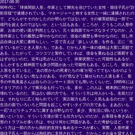
2017-08-30
90年代に「球体関節人形」作家として脚光を浴びていた女性・堀佳子氏が“詐
欺容疑”で逮捕されている。マネージャーと称する女性と一緒に逮捕されたの
で、どちらがそそのかしたのか明らかではないが、その被害総額は一部で一
億円を超えるのではないか、という話もある。ところが、どうもこの人形作
家、お金の使い道が判然としない。元々金銭面でルーズなタイプなのか、人
形作家としての履歴は華やかなのだが、借金の履歴も華やかなのだ。但し作
品自体は大変に素晴らしい。一言で言えば「妖しい人形」を作る。正に「生
きているがごとき人形たち」である。だから人形一体の価格は大変に高額で
ある。したがって、コツコツと製作していれば、借金を重ねるほど困窮する
はずがないのだ。近年は乳がんになって、休業状態だった可能性もあるが、
もしかすると精神面でも多少問題があった可能性もある。なにしろ、彼女の
人形を見ていると、“あの世からの死者たちの魂”が宿ってでもいるかのよう
な何とも言えない危なさがある。その“危なさ”に魅せられた人達も多く、歌
手の中島美嘉さんは自らのコンサート演出でも用いたくらいだ。1995年には
イタリアのミラノで展示会も行っている。多分、この人は、根本的に何かが
壊れているのだ。実は占い師の方でも、そういう方は何人かいる。名前だけ
は、それなりに広く知られていて、実占能力も高く、人気もあるのだが、実
生活の面でいろいろと問題を起こしやすいタイプの方である。まあ占いも、
一応“スピリチュアル”に属する分野なので、多少、実生活に弱いというか、
脆いというか、そういう方達が居ても仕方がないのだが、お客様を巻き込む
形のトラブルが多い方は、やはり何かに問題がある。ただ奇妙なほど、そう
いう方は一部の方から熱狂的支持を集めるケースが多い。実際、人形作家・
堀佳子氏も一部からは熱狂的に支持されていて、だからこそお金を貸す人も