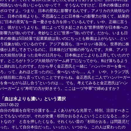
関係ないから良いじゃないかって？ そうなんですけど、日本の株価はボロ
ボロですよ。つまり、日本の景気に影響するんです。アメリカの大統領なの
に、日本の首相よりも、不思議なことに日本株への影響力が強くて、結果的
に“日本の景気”を一喜一憂させる力を持っているんです。いや、正確に言う
と、彼がというよりも、彼によって引き起こされる“世界情勢”が日本株への
影響力が強いのです。奇妙なことに“世界一”強いのです。だから、いまも日
本の株価は5日続落で起業業績は良いのにちっとも株価は上がらない…とい
う現象が続いているのです。アジア各国も、ヨーロッパ各国も、世界的に株
価が上昇してきているのに、日本株だけ“蚊帳の外”なんです。大体、アメリ
カ大統領が決まった去年の11月から、日本株はどこよりも上昇していたので
す。ところがトランプ大統領の“ゲーム終了”になってから、転げ落ちるよう
に崩れ出したのです。だから早く金正恩氏と一緒に「ハンバーガーを食べ
ろ」って、あれほど言ったのに、食べないから…。ん？ いや、トランプ氏
が就任前に自ら言っていたことですからね。金正恩氏と二人で“ハンバーガー
を食べながら話し合う”というのは…。でも、考えてみると金正恩氏は“ハン
バーガー”より“寿司”の方が好きそう。ここは一つ“中華”で締めますか？
「血は水よりも濃い」という選択
2017-08-22
自分の母親を自宅で介護する…よくありがちな光景で、特別、注目すべきこ
とでもないのだが、それが女優・杉田かおるさんということになると…ホン
トなの？ と念を押したくなる。それくらい昔の「杉田かおる」は問題児だ
った。そして自分本位だった。いったい、いつから、この人は変わったの