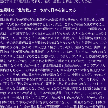
語にすれば「龍の頭」であり、名の「星龍」と符合していたのだ。
無意味な「北制裁」は、やがて日本を苦しめる
2017-08-26
日本政府は“わが国独自”の北朝鮮への制裁措置を決めた。中国系の6つの団
体、2人の個人の資産を凍結するというのだ。これらの資産を凍結すること
で、日本国内で北朝鮮へ資金の流れが止まる可能性がある。この報道そのも
のは、日本国内でも小さく扱われただけだったが、大きく反応を示したのは
中国だった。すぐさま「日本側がアメリカに追従して一方的制裁を続けるな
ら、その結果責任は日本が負わなければならないだろう」と警告した。この
中国の反応を、多くの日本人はよく解かっていない。危険なのだ。実際、表
面上は「わが国独自の制裁措置」とうたっているが、もちろん、独自ではな
くアメリカに促されてのことに違いない。つまり、アメリカは北朝鮮の“息の
根を止めたい”のだ。じわじわと世界から“締め出したい”のだ。そのために
は“戦えなくする”のが一番で、資金凍結は最も効果が高い。そこでアメリカ
国内はもちろん、それ以外の関係国からも“金が流れない”体制を整えたいの
だ。ところが、仮に日本からの金が流れなくても、中国やロシア、それにイ
ランなど北朝鮮に“手を貸す国”はまだまだある。したがって、それらが一斉
に“手を引く”形を取らなければ、事実上、息の根は止められない。つまり
は、そんなに効果などないのだ。それなのに中国が異常なほど強く反応する
のは“アメリカへの反発”を、日本の制裁措置に借りて表わしているからだ。
つまり、中国の本音としては“アメリカに知らしめたい”のだ。だから、必ず
日本に対して“何らかの手段”を講じるに違いない。一番厄介なのは、日本企
業の“締め出し”、次が日本製品の“不買運動”、さらに“日本国への一時的渡航