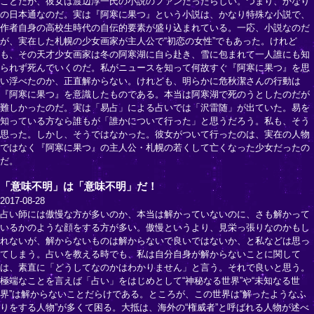
ことだが、彼女は渡辺淳一氏の小説のファンだったらしい。つまり、かなり
の日本通なのだ。実は『阿寒に果つ』という小説は、かなり特殊な小説で、
作者自身の高校生時代の自伝的要素が盛り込まれている。一応、小説なのだ
が、実在した札幌の少女画家が主人公で“初恋の女性”でもあった。けれど
も、その天才少女画家は冬の阿寒湖に自ら赴き、雪に包まれて一人誰にも知
られず死んでいくのだ。私がニュースを知って何故すぐ『阿寒に果つ』を思
い浮べたのか、正直解からない。けれども、明らかに危秋潔さんの行動は
『阿寒に果つ』を意識したものである。本当は阿寒湖で死のうとしたのだが
難しかったのだ。実は「易占」による占いでは「沢雷随」が出ていた。易を
知っている方なら誰もが「誰かについて行った」と思うだろう。私も、そう
思った。しかし、そうではなかった。彼女がついて行ったのは、実在の人物
ではなく『阿寒に果つ』の主人公・札幌の若くして亡くなった少女だったの
だ。
「意味不明」は「意味不明」だ！
2017-08-28
占い師には傲慢な方が多いのか、本当は解かっていないのに、さも解かって
いるかのような顔をする方が多い。傲慢というより、見栄っ張りなのかもし
れないが、解からないものは解からないで良いではないか、と私などは思っ
てしまう。占いを教える時でも、私は自分自身が解からないことに関して
は、素直に「どうしてなのかはわかりません」と言う。それで良いと思う。
極端なことを言えば「占い」をはじめとして“神秘なる世界”や“未知なる世
界”は解からないことだらけである。ところが、この世界は“解ったようなふ
りをする人物”が多くて困る。大抵は、海外の“権威者”と呼ばれる人物が述べ