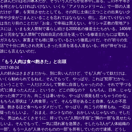
と詠んだのは石川啄木だが、そういう人たちが世界中に居る。この不平等さ
を何とかしなければいけない。いくら「アメリカンドリーム」で一部の人達
だけが「夢」を実現させたとしても、その同じ土俵に立つことの出来ない少
年や少女がごまんといることを忘れてはならない。但し、忘れていけないの
は当たり前のことだが「お金」で幸福は買えない。ギリシャ正教の聖地アト
スには、いまも女人禁制で暮らし続ける2000名の修道士たちがいる。1406年
より完全な“女人禁制”で自給自足の生活を送っている修道士たちには電気も
ガスもない。家畜までも雄に限っているという徹底ぶりだ。その“祈りの生
活”で十分に満たされ充実しきった生涯を送る人達もいる。何が“倖せ”かは、
誰にも言えないのだ。
「もう人肉は食べ飽きた」と出頭
2017-08-24
人の好みはさまざまだから、別に良いんだけど、でも“人肉”って奴だけは、
いくら勧められてもねえ。そんでもって、やっぱり、これは“犯罪”だから…
ということで、一人だけズルして警察に自首しちゃったのさ。それで“芋づる
式”に捕まったんだよ。というか、どこの国なの？ もちろん、日本…じゃな
かった南アフリカ。向こうは暑いから、やっぱり感覚も狂っちゃうのかな。
もちろん罪状は「人肉食罪」って、そんな罪があること自体、なんか不思
議。飽きるほど食べちゃダメだって。やっぱり、向こうの警察もね。一応は
疑ったらしいよ。「おまえ、ホントなのか、おかしいんじゃないの」そした
ら、男はめんどくさそうに、持っていた“人間の手指”と“脚の一部”を見せたら
しいよ。そんでもって、一気に隠れ家を急襲さ。そしたら3人が“人体組織の
一部”、もう一人が“人体そのものの一部”を所有していたので逮捕。どうし