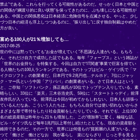
禁止”である。これらを行ってくる可能性があるのだ。せっかく日本と中国と
の関係が“綱渡り的に良い状態”を保ってきたのに、ぶち壊しになる可能性が
ある。中国との関係悪化は日本経済に危険信号を点滅させる。やっと、少し
づつ日本の経済も浮上しつつあるのに、“振り出し”に戻す独自制裁はやめた
方が良い。
富める100人が21％増加しても…
2017-08-25
世の中には黙っていても“お金が増えていく”不思議な人達がいる。もちろ
ん、それだけ自力で成功した証でもある。毎年『フォーブス』という雑誌が
「世界のお金持ち」を特集する。今回は自力で“IT関連”事業で巨富を得てい
る人物たちの100人ランキングである。そのトップはビル・ゲイツ氏で「マ
イクロソフト」の創業者だ。日本円で9.2兆円也…ナルホド。7位にジャッ
ク・マー氏という中国「アリババ」の創業者がいる。さて日本人はという
と、ご存知「ソフトバンク」孫正義氏が10位でトップテン入りしている。素
晴らしい。33位に「楽天」三木谷浩史氏、59位に「スタートトゥデイ」前澤
友作氏が入っている。前澤氏は今回が初めてかもしれない。日本人も頑張っ
ているんだなあ。こういう人たちは、もちろん自分では使い切れないからさ
まざまな形で寄付をしたり社会貢献をしたりしている。それでも、上位100
名の総資産額は昨年から21％も増加した。この“増加率”に驚く。極端な話、
ビル・ゲイツ氏など毎年1兆円以上寄付し続けたとしても、現在の資産額を
維持できるのだ。その一方で、世界には何億もの“貧困層の人達”がいる。か
つて「働けど 働けどなお 我が暮らし 楽にならざり じっと手を見る」