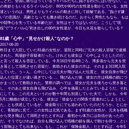
ことだ。全国に散らばっているライバルたちに負けるわけにはいかない。こ
の奇妙ともいえるライバル心が、80代や90代の女性達を動かしている。女性
達というのは、男性よりもライバルの動きに対して鋭敏である。“負けず嫌
い”の意識が、高齢となっても働き続けるのだ。おそらく男性たちなら、もは
や闘争心を失っている年齢だが、女性はそうではないのだ。こうして“現
役”で“ライバル心”剥き出しの90代女性達が、今日も火花を散らしている？
81歳「心中」“見せかけ殺人”なのか？
2017-08-20
昨日まで入院していた81歳の女性が、退院と同時に“元夫の殺人容疑”で逮捕
された。馬場妙子容疑者だった。けれども彼女は「心中しようとしたのだ」
と言って殺人を否定している。今月16日午前4時ごろ、博多港から元夫を突
き落として溺死させた容疑だ。救助された彼女の方は、そのまま3日間入院
していた。う～ん、心中にしては元夫が飛び込んだ位置と、彼女自身が飛び
込んだ位置とが違い過ぎている…。飛び込んだ後、彼女の方は桟橋の鎖につ
かまっていて救助された。警察の調べでは、彼女が元夫を後ろから突き落と
し、そのあと彼女自身も飛び込み、心中を偽装したとみているようだ。それ
にしても、この元夫というのが数十年間も別居していた夫で、しかも、今年
5月に離婚が成立している。彼女は「借金などの関係で道連れにしようとし
た」とも供述しているが、借金取りにでも追われていたのだろうか。とにか
く、客観的に見て、この女性は元気である。まず81歳の女性が、元夫を桟橋
から突き飛ばして溺死させたとすれば、最初から体力には自信があったの
だ。そうでなければ、自分も飛び込んで桟橋の鎖を掴んで助けを待つ…とい
う冒険はとても出来ない。もし、これが「保険金殺人」だとすれば、今年5